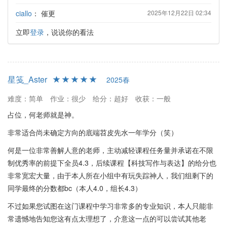
ciallo
：
催更
2025年12月22日 02:34
立即
登录
，说说你的看法
星笺_Aster
2025春
难度：简单
作业：很少
给分：超好
收获：一般
占位，何老师就是神。
非常适合尚未确定方向的底端苕皮先水一年学分（笑）
何是一位非常善解人意的老师，主动减轻课程任务量并承诺在不限
制优秀率的前提下全员4.3，后续课程【科技写作与表达】的给分也
非常宽宏大量，由于本人所在小组中有玩失踪神人，我们组剩下的
同学最终的分数都bc（本人4.0，组长4.3）
不过如果您试图在这门课程中学习非常多的专业知识，本人只能非
常遗憾地告知您这有点太理想了，介意这一点的可以尝试其他老