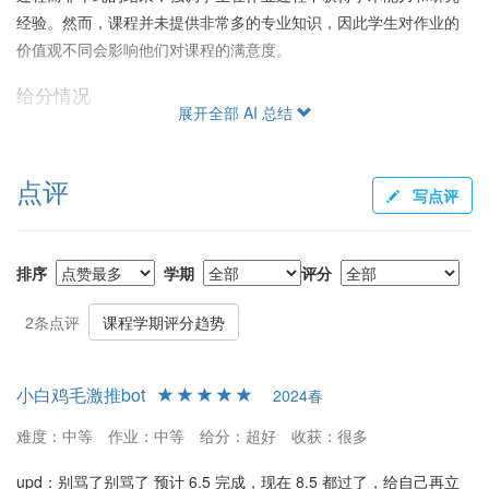
经验。然而，课程并未提供非常多的专业知识，因此学生对作业的
价值观不同会影响他们对课程的满意度。
给分情况
展开全部 AI 总结
何晓松老师给分较为慷慨，承诺在不限制优秀率的前提下全员达到
高分标准（如 4.3 分），甚至在学生组员失踪的情况下，仍尽力保
点评
持合理的组内分数分配。这一给分政策减轻了学生压力，使他们可
写点评
以更加专注于过程学习。
学生反馈与建议
排序
学期
评分
何老师深受学生喜爱，被认为是“非常善解人意”的教师，通过主动减
轻学生课程负担来帮助他们更好地适应大学生活。对于未确定研究
2条点评
课程学期评分趋势
方向的学生，该课程被视为一种低风险积累学分的机会。然而，对
于希望在该课程中深入学习更多专业知识的学生，建议考虑选择内
小白鸡毛激推bot
2024春
容更为技术性的替代课程。
难度：中等
作业：中等
给分：超好
收获：很多
总结
总体而言，何晓松老师的《“科学与社会”研讨课》不仅仅是学术知识
upd：别骂了别骂了 预计 6.5 完成，现在 8.5 都过了，给自己再立