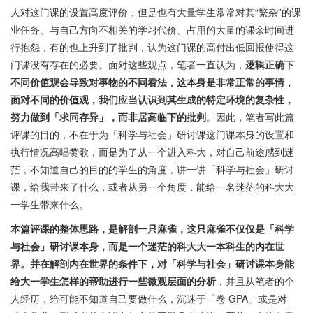
人对这门课的设置高度评价，但是也有大量学生常常对其“繁杂”的课
业任务、与自己方向不相关的学习代价、占用的大量的课余时间进
行抱怨，有的也上升到了批判，认为这门课的高付出低回报使得这
门课没有存在的必要。面对这些观点，笔者一直认为，
逻辑正确下
不同价值观会导致对事物的不同看法，这本身是非常正常的事情，
面对不同的价值观，我们应当认识到其生成的特定环境的复杂性，
努力做到「求同存异」，而非居高临下的批判
。因此，笔者写此篇
评课的目的，不在于为「科学与社会」研讨课这门课本身的设置和
执行情况高唱赞歌，而是为了从一个进入科大，对自己前途感到迷
茫，不知道自己的目的的学生的角度，讲一讲「科学与社会」研讨
课，给我带来了什么，或者从另一个角度，能给一名迷茫的科大大
一学生带来什么。
本篇评课的整体思路，是解剖一只麻雀，这只麻雀不仅仅是「科学
与社会」研讨课本身，而是一个迷茫的科大大一本科生的内在世
界。并在解剖内在世界的条件下，对「科学与社会」研讨课本身能
给大一学生怎样的帮助进行一些微观层面的分析
，并且从笔者的个
人经历，给可能不知道自己要做什么，沉迷于「卷 GPA」或是对