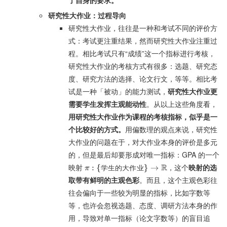
了自身的要求。
研究性大作业：过程导向
研究性大作业，往往是一种和考试不同的评价方
式：考试更注重结果，然而研究性大作业注重过
程。相比考试只有“成绩”这一个指标进行考核，
研究性大作业的考核方式有很多：选题、研究态
度、研究方法的选择、论文行文，等等。相比考
试是一种「被动」的能力测试，
研究性大作业更
需要学生发挥主观能动性
。从以上这些角度看，
用研究性大作业作为课程的考核指标，似乎是一
个比较好的方式。
用偏数理的观点来说，研究性
大作业的问题在于，对大作业本身的评价是多元
的，但是最后却要形成对唯一指标：GPA 的一个
映射
，这个
映射的选
π
:
{
学
生
的
大
作
业
}
→
R
学
生
的
大
作
业
取带有鲜明的主观色彩
。而且，这个主观色彩往
往会偏向于一些较为明显的指标，比如字数等
等，也许会忽视选题、态度、调研方法本身的作
用，导致对单一指标（论文字数等）的盲目追