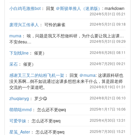
小白鸡毛激推bot
：
回复
＠斯骏单推人（迷弟版）
: markdown
2024年5月31日 05:21
废理兴工传承人
：
可怜的麻雀
2024年5月31日 09:18
muma
：
唉，问题是我又不想做科研，为什么要让我上这课…
不安desu…
2024年5月31日 09:29
下划线line
：
催更）
2024年6月26日 08:11
采石
：
催更）
2024年7月29日 09:21
感谢叉三叉二的钻粉飞机一架
：
回复
＠muma
: 这课跟科研也
没关系啊...倒不如说通过这课多想想未来干什么，算是跟老师
交流的一个渠道吧。
2024年8月19日 01:31
zhuqianyg
：
罗少😋
2024年8月21日 06:10
萌萌哒mmd
：
怎么还不更qwq
2025年1月17日 16:06
可爱学妹
：
怎么还不更qwq
2025年4月30日 13:31
星笺_Aster
：
怎么还不更qwq
2025年7月30日 15:21