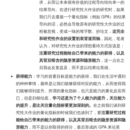
求，从而让本来很有价值的过程导向转向单一的
结果导向。在进行研究性大作业的研究时，如果
我们只去遵循一个量化指标（例如 GPA）的结果
导向的话，必然会导致原有的研究性大作业的过
程被忽视，变成一味的堆字数、抄论文，
这完全
和研究性作业的设置初衷背道而驰
，因此，笔者
认为，对研究性大作业的理想看待方式应该是：
注重研究过程能给自己带来的能力的获得，以及
其背后暗含的隐形资源和隐形能力
，这一点在之
后我会反复提及，而不是以结果论英雄。
获得能力
：学习的首要目标是能力的获得，我们在生活中遇到
的种种事情，最终是让我们能够获得对应的能力，从而使得我
们能够得到提升。所谓的量化指标，也只是能力的量化反应而
已，但是归根结底，
学习还是为了个人能力的提升，关注能力
的提升，是比关注量化指标要更加深刻的。
在之前我们谈到研
究性大作业的量化指标的时候我们也谈到了，要
注重研究过程
能给自己带来的能力的获得，以及其背后暗含的隐形资源和隐
形能力
，而不是以你取得的得分，最后形成的 GPA 来论英