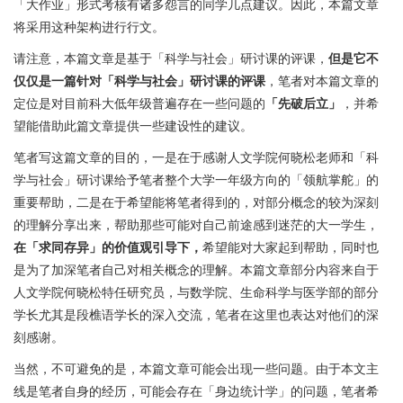
「大作业」形式考核有诸多怨言的同学几点建议。因此，本篇文章
将采用这种架构进行行文。
请注意，本篇文章是基于「科学与社会」研讨课的评课，
但是它不
仅仅是一篇针对「科学与社会」研讨课的评课
，笔者对本篇文章的
定位是对目前科大低年级普遍存在一些问题的
「先破后立」
，并希
望能借助此篇文章提供一些建设性的建议。
笔者写这篇文章的目的，一是在于感谢人文学院何晓松老师和「科
学与社会」研讨课给予笔者整个大学一年级方向的「领航掌舵」的
重要帮助，二是在于希望能将笔者得到的，对部分概念的较为深刻
的理解分享出来，帮助那些可能对自己前途感到迷茫的大一学生，
在「求同存异」的价值观引导下，
希望能对大家起到帮助，同时也
是为了加深笔者自己对相关概念的理解。本篇文章部分内容来自于
人文学院何晓松特任研究员，与数学院、生命科学与医学部的部分
学长尤其是段樵语学长的深入交流，笔者在这里也表达对他们的深
刻感谢。
当然，不可避免的是，本篇文章可能会出现一些问题。由于本文主
线是笔者自身的经历，可能会存在「身边统计学」的问题，笔者希