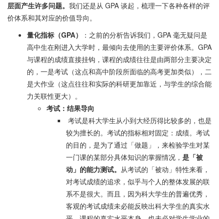
层面产生许多问题。
我们还是从 GPA 谈起，梳理一下各种各样的评
价体系和其对应的价值导向。
量化指标（GPA）
：之前的分析告诉我们，GPA 毫无疑问是
高中生在刚进入大学时，最倾向去使用的主要评价体系。GPA
与课程的成绩直接挂钩，课程的成绩往往是由两部分主要决定
的，一是考试（这点和高中阶段所面临的高考更加类似），二
是大作业（这点往往和实际的科研更加靠近，与学生的综合能
力关联性更大）。
考试：结果导向
考试是科大学生从小到大经历得比较多的，也是
较为擅长的。考试的指标相对固定：成绩。考试
的目的，是为了通过「做题」，来检验学生对某
一门课的某部分具体知识的掌握情况，
是「被
动」的能力测试。
从考试的「被动」特性来看，
对考试成绩的追求，似乎与个人的整体发展的联
系不是很大。而且，因为科大学生的普遍优秀，
客观的考试成绩未必能反映出科大学生的真实水
平。课程的真实水平本身，也未必对学生学业的