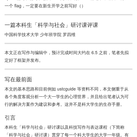
的提供者，更是为新生提供方向引导的角色。课程的设置反映了大
一个 flag，一定要在新生开学之前写好（）
学注重培养学生研究能力和综合素养的教学理念。虽然存在对其设
置实用性的争议，但对于不确定自己学术方向的学生来说，这门课
一篇本科生「科学与社会」研讨课评课
程提供了不小的启发价值。
中国科学技术大学 少年班学院 罗四维
本文正在写作与编辑中，预计完成时间大约在 6.5 之前，笔者先拟
定好了框架并发布。
写在最前面
本文的基本思路和目前例如 ustcguide 等资料不同，本文侧重于从
各个角度客观分析一个大一学生的心理世界，并且给出笔者认为可
行的解决方案作为建议和参考。这并不是科大学生的生存手册。
引言
本科生「科学与社会」研讨课以及科技写作与表达课程（下简称
「科学与社会」研讨课）贯穿了每一个科大学生的大学一年级。有