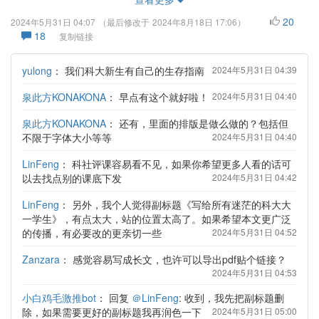
20
2024年5月31日 04:07
（最后修改于
2024年8月18日 17:06
）
18
复制链接
yulong
：
我们科大新生有自己的生存指南
2024年5月31日 04:39
泉此方KONAKONA
：
早点有这个就好啦！
2024年5月31日 04:40
泉此方KONAKONA
：
还有，里面的排版是做么做的？包括但
不限于字体大小等等
2024年5月31日 04:40
LinFeng
：
科社评课容易看不见，如果你希望更多人看的话可
以去找点别的课底下发
2024年5月31日 04:42
LinFeng
：
另外，我个人觉得副标题《写给所有迷茫的科大大
一学生》，有点太大，站的位置太高了。如果希望本文更广泛
的传播，有必要改的更亲切一些
2024年5月31日 04:52
Zanzara
：
感觉容易写成长文，也许可以导出pdf贴个链接？
2024年5月31日 04:53
小白鸡毛激推bot
：
回复
＠LinFeng
: 收到，我先把副标题删
除，如果需要更好的副标题我再润色一下
2024年5月31日 05:00