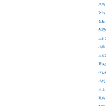
朱书
张洁
张杨
郝记
王育
杨锋
王奉
薛美
何劲
杨利
王上
孔燕