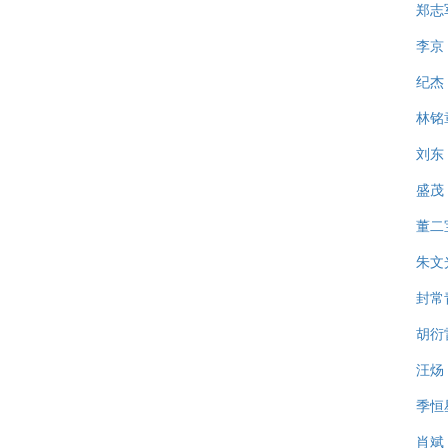
郑志
李京
纪杰
林铭
刘东
盛茂
董二
朱文
封常
胡衍
汪炀
季恒
肖斌