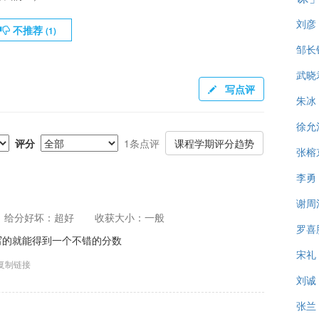
刘彦
不推荐
(
1
)
邹长
武晓
写点评
朱冰
徐允
评分
1条点评
课程学期评分趋势
张榕
李勇
谢周
给分好坏：超好
收获大小：一般
罗喜
写的就能得到一个不错的分数
宋礼
复制链接
刘诚
张兰