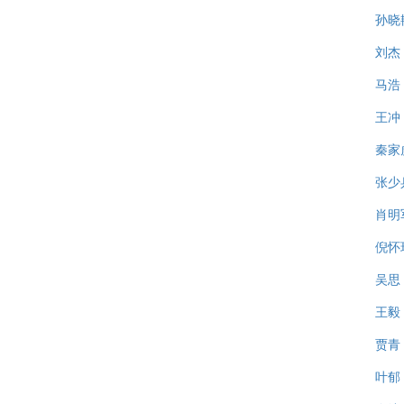
孙晓
刘杰
马浩
王冲
秦家
张少
肖明
倪怀
吴思
王毅
贾青
叶郁