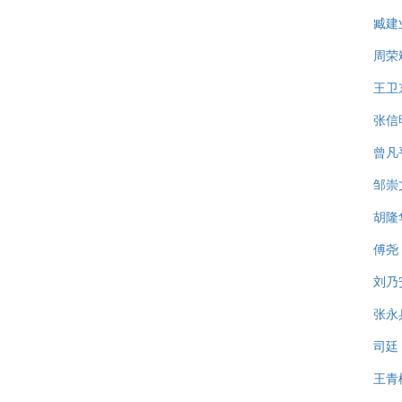
臧建
周荣
王卫
张信
曾凡
邹崇
胡隆
傅尧
刘乃
张永
司廷
王青