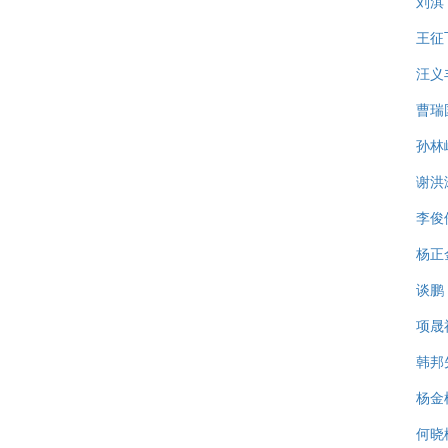
刘淇
王征
汪义
曹瑞
孙林
谢洪
李俊
杨正
谈鹏
项晟
韩邦
杨金
何晓