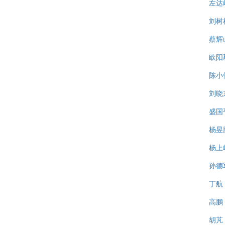
左达
刘树
蔡辉
欧阳
陈小
刘晓
盛国
杨昱
杨上
孙德
丁航
高鹏
胡芃