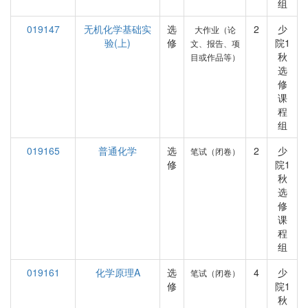
组
019147
无机化学基础实
选
2
少
大作业（论
验(上)
修
院1
文、报告、项
秋
目或作品等）
选
修
课
程
组
019165
普通化学
选
2
少
笔试（闭卷）
修
院1
秋
选
修
课
程
组
019161
化学原理A
选
4
少
笔试（闭卷）
修
院1
秋