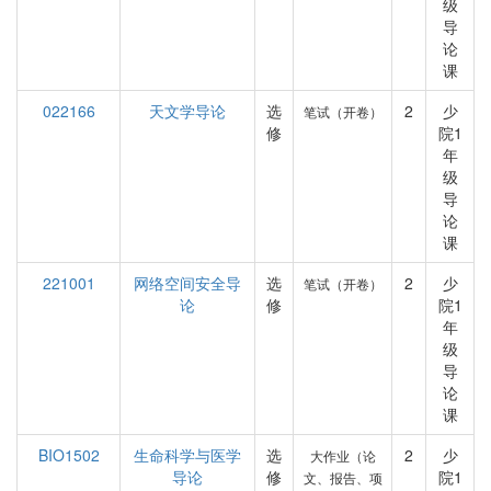
级
导
论
课
022166
天文学导论
选
2
少
笔试（开卷）
修
院1
年
级
导
论
课
221001
网络空间安全导
选
2
少
笔试（开卷）
论
修
院1
年
级
导
论
课
BIO1502
生命科学与医学
选
2
少
大作业（论
导论
修
院1
文、报告、项