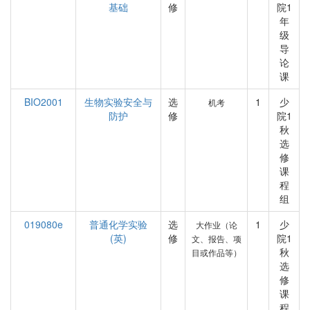
基础
修
院1
年
级
导
论
课
BIO2001
生物实验安全与
选
1
少
机考
防护
修
院1
秋
选
修
课
程
组
019080e
普通化学实验
选
1
少
大作业（论
(英)
修
院1
文、报告、项
秋
目或作品等）
选
修
课
程