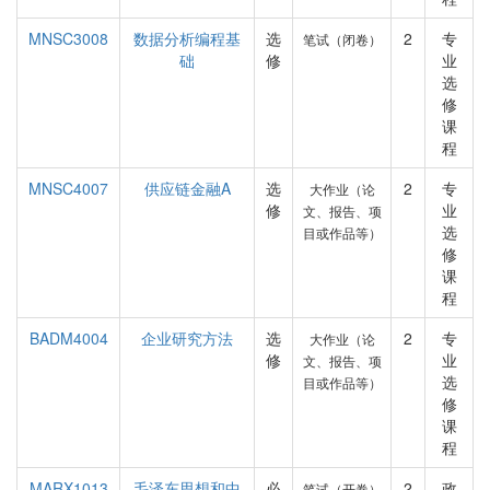
MNSC3008
数据分析编程基
选
2
专
笔试（闭卷）
础
修
业
选
修
课
程
MNSC4007
供应链金融A
选
2
专
大作业（论
修
业
文、报告、项
选
目或作品等）
修
课
程
BADM4004
企业研究方法
选
2
专
大作业（论
修
业
文、报告、项
选
目或作品等）
修
课
程
MARX1013
毛泽东思想和中
必
2
政
笔试（开卷）