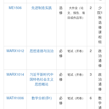
ME1506
先进制造实践
选
2
少
大作业（论
修
院1
文、报告、项
秋
目或作品等）
选
修
课
程
组
MARX1012
思想道德与法治
必
2
政
笔试（开卷）
修
治
通
修
MARX1014
习近平新时代中
必
3
政
笔试（开卷）
国特色社会主义
修
治
思想概论
通
修
MATH1006
数学分析(B1)
必
6
数
笔试（闭卷）
修
学
通