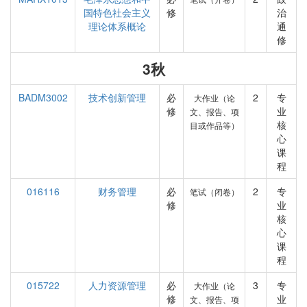
国特色社会主义
修
治
理论体系概论
通
修
3秋
BADM3002
技术创新管理
必
2
专
大作业（论
修
业
文、报告、项
核
目或作品等）
心
课
程
016116
财务管理
必
2
专
笔试（闭卷）
修
业
核
心
课
程
015722
人力资源管理
必
3
专
大作业（论
修
业
文、报告、项