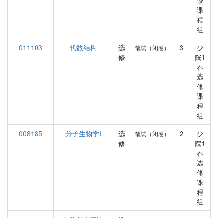
修
课
程
组
011103
代数结构
选
3
少
笔试（闭卷）
修
院1
春
选
修
课
程
组
008185
分子生物学I
选
2
少
笔试（闭卷）
修
院1
春
选
修
课
程
组