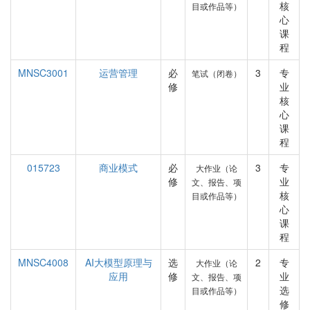
核
目或作品等）
心
课
程
MNSC3001
运营管理
必
3
专
笔试（闭卷）
修
业
核
心
课
程
015723
商业模式
必
3
专
大作业（论
修
业
文、报告、项
核
目或作品等）
心
课
程
MNSC4008
AI大模型原理与
选
2
专
大作业（论
应用
修
业
文、报告、项
选
目或作品等）
修