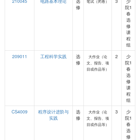
210045
电路基本理论
选
3
少
笔试（闭卷）
修
院1
春
选
修
课
程
组
209011
工程科学实践
选
2
少
大作业（论
修
院1
文、报告、项
春
目或作品等）
选
修
课
程
组
CS4009
程序设计进阶与
选
3
少
大作业（论
实践
修
院1
文、报告、项
春
目或作品等）
选
修