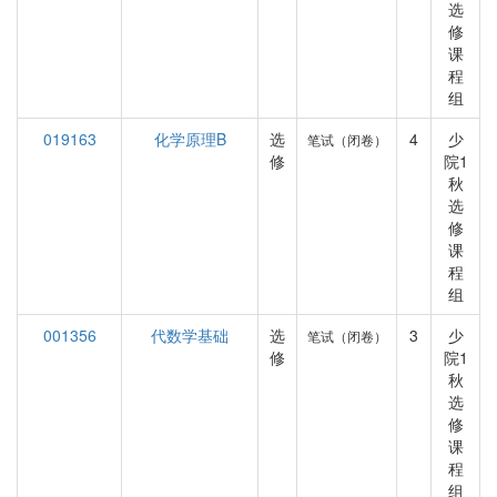
选
修
课
程
组
019163
化学原理B
选
4
少
笔试（闭卷）
修
院1
秋
选
修
课
程
组
001356
代数学基础
选
3
少
笔试（闭卷）
修
院1
秋
选
修
课
程
组