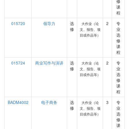
修
课
程
015720
领导力
选
2
专
大作业（论
修
业
文、报告、项
选
目或作品等）
修
课
程
015724
商业写作与演讲
选
2
专
大作业（论
修
业
文、报告、项
选
目或作品等）
修
课
程
BADM4002
电子商务
选
3
专
大作业（论
修
业
文、报告、项
选
目或作品等）
修
课