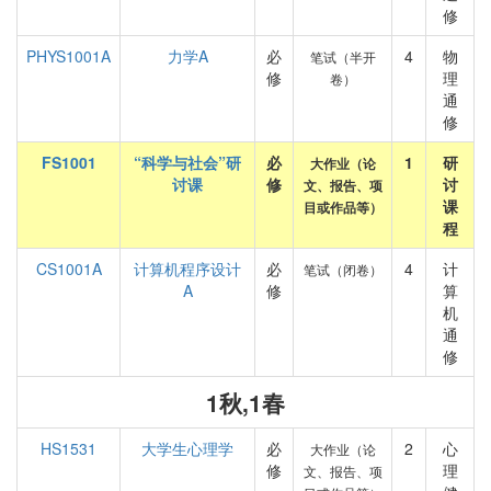
修
PHYS1001A
力学A
必
4
物
笔试（半开
修
理
卷）
通
修
FS1001
“科学与社会”研
必
1
研
大作业（论
讨课
修
讨
文、报告、项
课
目或作品等）
程
CS1001A
计算机程序设计
必
4
计
笔试（闭卷）
A
修
算
机
通
修
1秋,1春
HS1531
大学生心理学
必
2
心
大作业（论
修
理
文、报告、项