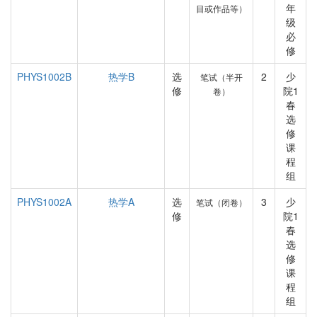
年
目或作品等）
级
必
修
PHYS1002B
热学B
选
2
少
笔试（半开
修
院1
卷）
春
选
修
课
程
组
PHYS1002A
热学A
选
3
少
笔试（闭卷）
修
院1
春
选
修
课
程
组