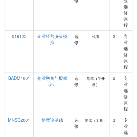
修
业
选
修
课
程
016123
企业经营决策模
选
2
专
机考
拟
修
业
选
修
课
程
BADM4001
创业融资与股权
选
2
专
笔试（半开
设计
修
业
卷）
选
修
课
程
MNSC2001
博弈论基础
选
3
专
笔试（闭卷）
修
业
选