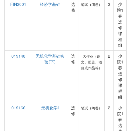
FIN2001
经济学基础
选
2
少
笔试（闭卷）
修
院1
春
选
修
课
程
组
019148
无机化学基础实
选
2
少
大作业（论
验(下)
修
院1
文、报告、项
春
目或作品等）
选
修
课
程
组
019166
无机化学I
选
2
少
笔试（闭卷）
修
院1
春
选