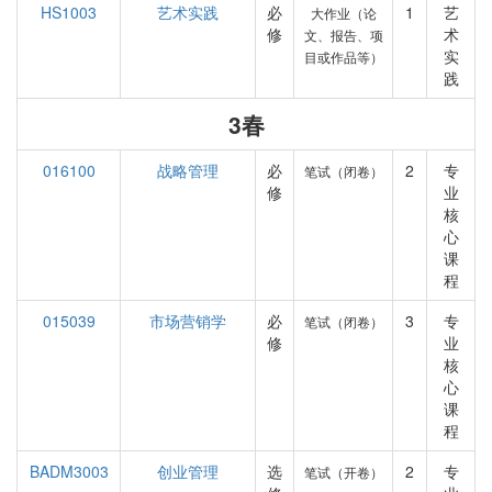
HS1003
艺术实践
必
1
艺
大作业（论
修
术
文、报告、项
实
目或作品等）
践
3春
016100
战略管理
必
2
专
笔试（闭卷）
修
业
核
心
课
程
015039
市场营销学
必
3
专
笔试（闭卷）
修
业
核
心
课
程
BADM3003
创业管理
选
2
专
笔试（开卷）