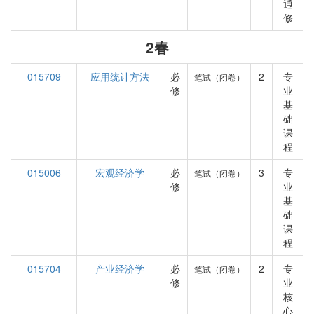
通
修
2春
015709
应用统计方法
必
2
专
笔试（闭卷）
修
业
基
础
课
程
015006
宏观经济学
必
3
专
笔试（闭卷）
修
业
基
础
课
程
015704
产业经济学
必
2
专
笔试（闭卷）
修
业
核
心