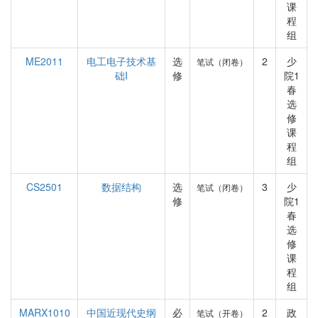
课
程
组
ME2011
电工电子技术基
选
2
少
笔试（闭卷）
础I
修
院1
春
选
修
课
程
组
CS2501
数据结构
选
3
少
笔试（闭卷）
修
院1
春
选
修
课
程
组
MARX1010
中国近现代史纲
必
2
政
笔试（开卷）