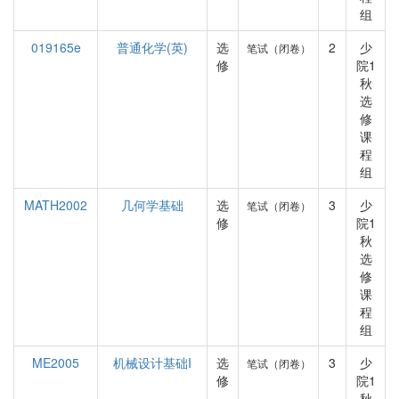
组
019165e
普通化学(英)
选
2
少
笔试（闭卷）
修
院1
秋
选
修
课
程
组
MATH2002
几何学基础
选
3
少
笔试（闭卷）
修
院1
秋
选
修
课
程
组
ME2005
机械设计基础I
选
3
少
笔试（闭卷）
修
院1
秋