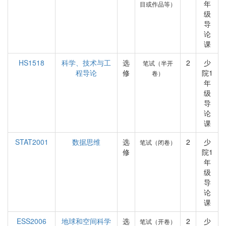
年
目或作品等）
级
导
论
课
HS1518
科学、技术与工
选
2
少
笔试（半开
程导论
修
院1
卷）
年
级
导
论
课
STAT2001
数据思维
选
2
少
笔试（闭卷）
修
院1
年
级
导
论
课
ESS2006
地球和空间科学
选
2
少
笔试（开卷）