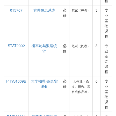
程
015707
管理信息系统
必
3
专
笔试（开卷）
修
业
基
础
课
程
STAT2002
概率论与数理统
必
3
专
笔试（闭卷）
计
修
业
基
础
课
程
PHYS1009B
大学物理-综合实
必
0
专
大作业（论
验B
修
业
文、报告、项
基
目或作品等）
础
课
程