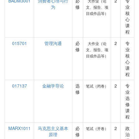
BADM3001
消费者心理与行
必
2
专
大作业（论
为
修
业
文、报告、项
核
目或作品等）
心
课
程
015701
管理沟通
必
2
专
大作业（论
修
业
文、报告、项
核
目或作品等）
心
课
程
017137
金融学导论
选
2
专
笔试（闭卷）
修
业
选
修
课
程
MARX1011
马克思主义基本
必
2
政
笔试（开卷）
原理
修
治