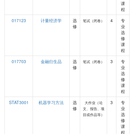
课
程
017123
计量经济学
选
4
专
笔试（闭卷）
修
业
选
修
课
程
017703
金融衍生品
选
3
专
笔试（闭卷）
修
业
选
修
课
程
STAT3001
机器学习方法
选
3
专
大作业（论
修
业
文、报告、项
选
目或作品等）
修
课
程