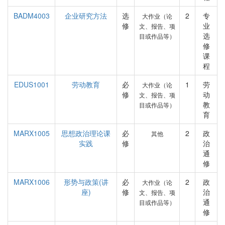
BADM4003
企业研究方法
选
2
专
大作业（论
修
业
文、报告、项
选
目或作品等）
修
课
程
EDUS1001
劳动教育
必
1
劳
大作业（论
修
动
文、报告、项
教
目或作品等）
育
MARX1005
思想政治理论课
必
2
政
其他
实践
修
治
通
修
MARX1006
形势与政策(讲
必
2
政
大作业（论
座)
修
治
文、报告、项
通
目或作品等）
修