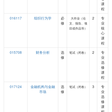
课
程
016117
组织行为学
必
2
专
大作业（论
修
业
文、报告、项
核
目或作品等）
心
课
程
015708
财务分析
选
2
专
笔试（闭卷）
修
业
选
修
课
程
017124
金融机构与金融
选
3
专
笔试（闭卷）
市场
修
业
选
修
课
程