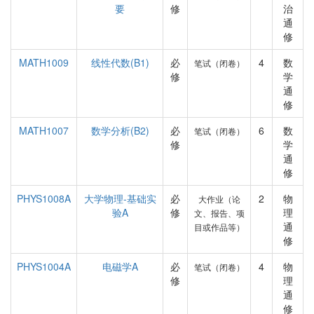
要
修
治
通
修
MATH1009
线性代数(B1)
必
4
数
笔试（闭卷）
修
学
通
修
MATH1007
数学分析(B2)
必
6
数
笔试（闭卷）
修
学
通
修
PHYS1008A
大学物理-基础实
必
2
物
大作业（论
验A
修
理
文、报告、项
通
目或作品等）
修
PHYS1004A
电磁学A
必
4
物
笔试（闭卷）
修
理
通
修