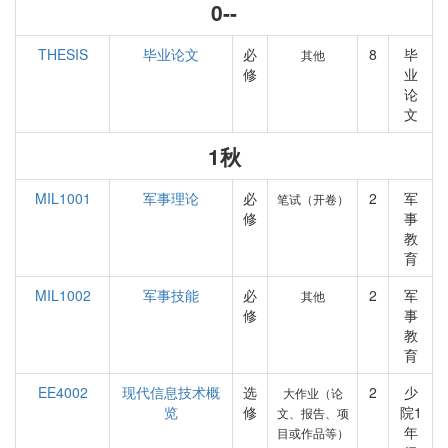
0--
THESIS
毕业论文
必
8
毕
其他
修
业
论
文
1秋
MIL1001
军事理论
必
2
军
笔试（开卷）
修
事
教
育
MIL1002
军事技能
必
2
军
其他
修
事
教
育
EE4002
现代信息技术概
选
2
少
大作业（论
览
修
院1
文、报告、项
年
目或作品等）