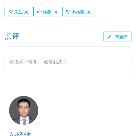
关注
推荐
不推荐
(
0
)
(
0
)
(
0
)
点评
写点评
还没有评论耶！放着我来！
孙经纬