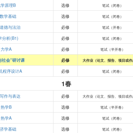
化学原理B
选修
笔试（闭卷）
数学基础
选修
笔试（闭卷）
道德与法治
必修
笔试（开卷）
分析(B1)
必修
笔试（闭卷）
力学A
必修
笔试（半开卷）
与社会”研讨课
必修
大作业（论文、报告、项目或作
机程序设计A
必修
笔试（闭卷）
1春
写作与表达
必修
大作业（论文、报告、项目或作
热学B
选修
笔试（半开卷）
热学A
选修
笔试（闭卷）
济学基础
选修
笔试（闭卷）