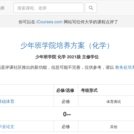
导师
你可以在
iCourses.com
网站写任何大学的课程点评了
少年班学院培养方案（化学）
少年班学院 化学 2021级 主修学位
面是评课社区推出的新功能，信息可能不完善，仅供参考，请以
教务处培
必修/选修
考核形式
基础体育
必修
体育测试
0--
毕业论文
必修
其他