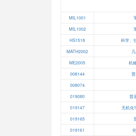
MIL1001
MIL1002
HS1518
科学、
MATH2002
几
ME2005
机
008144
普
008074
019080
普
019147
无机化
019165
019161