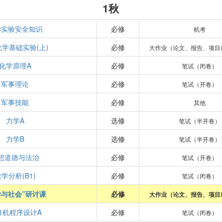
1秋
学实验安全知识
必修
机考
学基础实验(上)
必修
大作业（论文、报告、项目
化学原理A
必修
笔试（闭卷）
军事理论
必修
笔试（开卷）
军事技能
必修
其他
力学A
选修
笔试（半开卷）
力学B
选修
笔试（半开卷）
想道德与法治
必修
笔试（开卷）
学分析(B1)
必修
笔试（闭卷）
学与社会”研讨课
必修
大作业（论文、报告、项目
算机程序设计A
必修
笔试（闭卷）