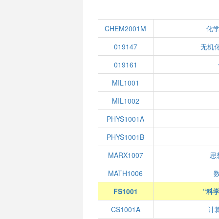
CHEM2001M
化
019147
无机化
019161
MIL1001
MIL1002
PHYS1001A
PHYS1001B
MARX1007
思
MATH1006
数
FS1001
“科
CS1001A
计