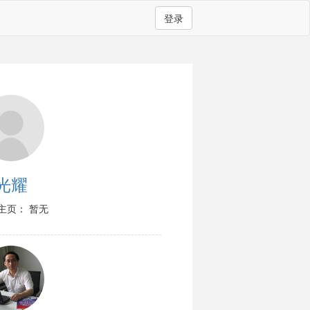
登录
光耀
主页： 暂无