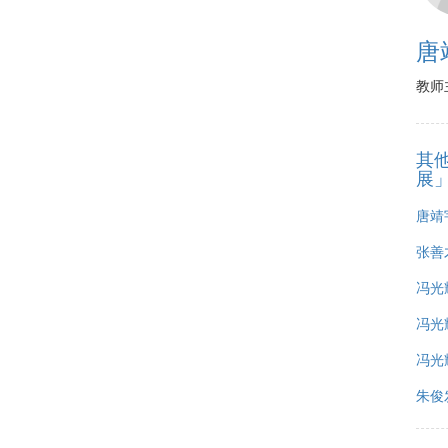
唐
教师
其
展
唐靖
张善才
冯光耀
冯光耀
冯光耀
朱俊发