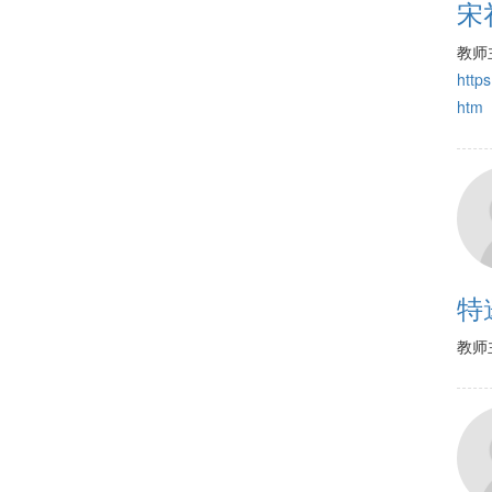
宋
教师
https
htm
特
教师