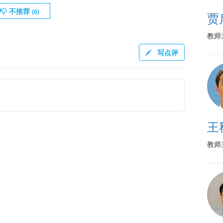
不推荐
(
0
)
贾
教师
写点评
王
教师