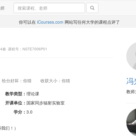
导师
你可以在
iCourses.com
网站写任何大学的课程点评了
24春 课程号：NSTE7006P01
冯
给分好坏：你猜
收获大小：你猜
教师
教学类型：
理论课
开课单位：
国家同步辐射实验室
学分：
3.0
诉我们！）