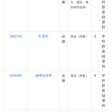
修
科
文、报告、项
群
目或作品等）
基
础
课
程
008108
生理学
必
3
学
笔试（闭卷）
修
科
群
基
础
课
程
003056
物理化学B
必
4
学
笔试（闭卷）
修
科
群
基
础
课
程