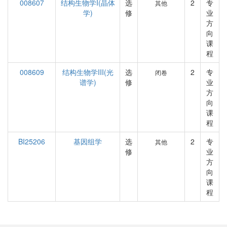
008607
结构生物学I(晶体
选
2
专
其他
学)
修
业
方
向
课
程
008609
结构生物学III(光
选
2
专
闭卷
谱学)
修
业
方
向
课
程
BI25206
基因组学
选
2
专
其他
修
业
方
向
课
程