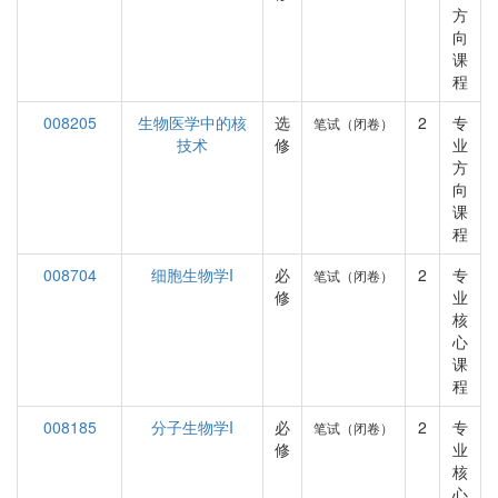
方
向
课
程
008205
生物医学中的核
选
2
专
笔试（闭卷）
技术
修
业
方
向
课
程
008704
细胞生物学I
必
2
专
笔试（闭卷）
修
业
核
心
课
程
008185
分子生物学I
必
2
专
笔试（闭卷）
修
业
核
心