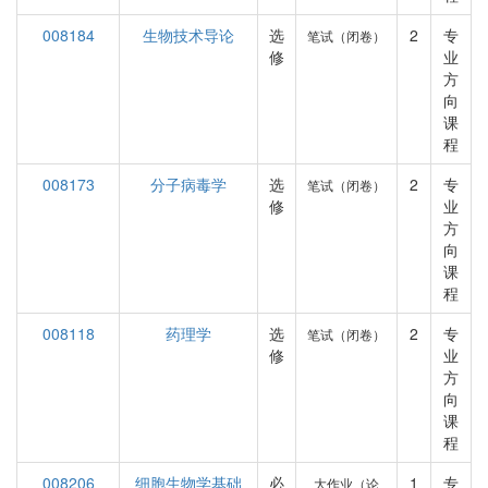
008184
生物技术导论
选
2
专
笔试（闭卷）
修
业
方
向
课
程
008173
分子病毒学
选
2
专
笔试（闭卷）
修
业
方
向
课
程
008118
药理学
选
2
专
笔试（闭卷）
修
业
方
向
课
程
008206
细胞生物学基础
必
1
专
大作业（论