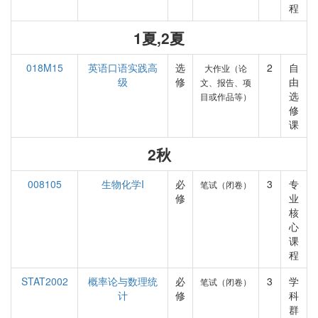
程
1夏,2夏
018M15
英语口语实践高
选
2
自
大作业（论
级
修
由
文、报告、项
选
目或作品等）
修
课
2秋
008105
生物化学I
必
3
专
笔试（闭卷）
修
业
核
心
课
程
STAT2002
概率论与数理统
必
3
学
笔试（闭卷）
计
修
科
群