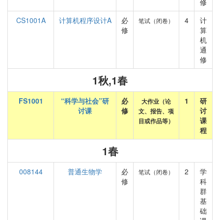
修
CS1001A
计算机程序设计A
必
4
计
笔试（闭卷）
修
算
机
通
修
1秋,1春
FS1001
“科学与社会”研
必
1
研
大作业（论
讨课
修
讨
文、报告、项
课
目或作品等）
程
1春
008144
普通生物学
必
2
学
笔试（闭卷）
修
科
群
基
础