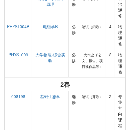
原理
修
治
通
修
PHYS1004B
电磁学B
必
4
物
笔试（闭卷）
修
理
通
修
PHYS1009
大学物理-综合实
必
2
物
大作业（论
验
修
理
文、报告、项
通
目或作品等）
修
2春
008198
基础生态学
选
2
专
笔试（开卷）
修
业
方
向
课
程