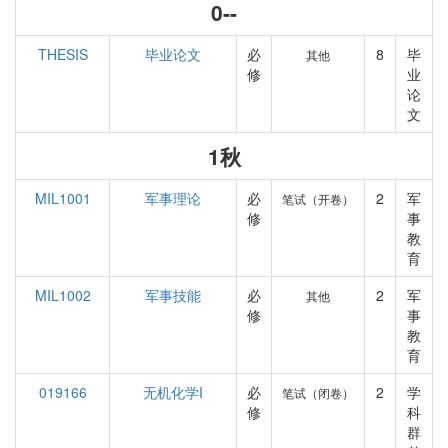
0--
THESIS
毕业论文
必
8
毕
其他
修
业
论
文
1秋
MIL1001
军事理论
必
2
军
笔试（开卷）
修
事
教
育
MIL1002
军事技能
必
2
军
其他
修
事
教
育
019166
无机化学I
必
2
学
笔试（闭卷）
修
科
群