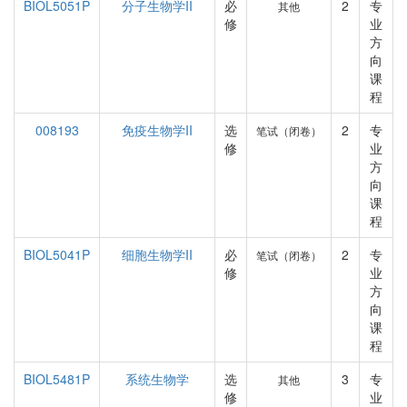
BIOL5051P
分子生物学II
必
2
专
其他
修
业
方
向
课
程
008193
免疫生物学II
选
2
专
笔试（闭卷）
修
业
方
向
课
程
BIOL5041P
细胞生物学II
必
2
专
笔试（闭卷）
修
业
方
向
课
程
BIOL5481P
系统生物学
选
3
专
其他
修
业