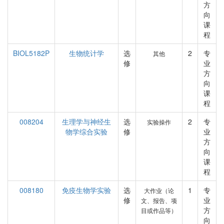
方
向
课
程
BIOL5182P
生物统计学
选
2
专
其他
修
业
方
向
课
程
008204
生理学与神经生
选
2
专
实验操作
物学综合实验
修
业
方
向
课
程
008180
免疫生物学实验
选
1
专
大作业（论
修
业
文、报告、项
方
目或作品等）
向