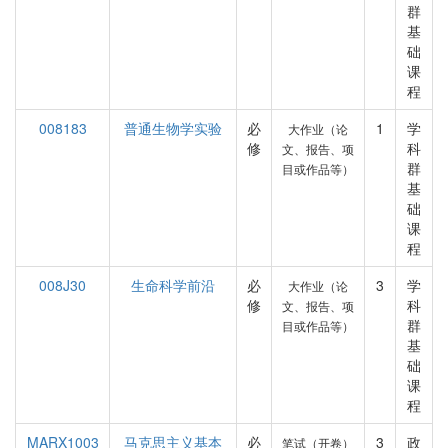
群
基
础
课
程
008183
普通生物学实验
必
1
学
大作业（论
修
科
文、报告、项
群
目或作品等）
基
础
课
程
008J30
生命科学前沿
必
3
学
大作业（论
修
科
文、报告、项
群
目或作品等）
基
础
课
程
MARX1003
马克思主义基本
必
3
政
笔试（开卷）