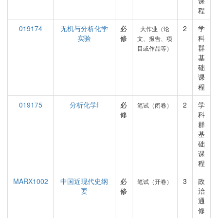
课
程
019174
无机与分析化学
必
2
学
大作业（论
实验
修
科
文、报告、项
群
目或作品等）
基
础
课
程
019175
分析化学I
必
2
学
笔试（闭卷）
修
科
群
基
础
课
程
MARX1002
中国近现代史纲
必
3
政
笔试（开卷）
要
修
治
通
修