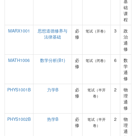
基
础
课
程
MARX1001
思想道德修养与
必
3
政
笔试（开卷）
法律基础
修
治
通
修
MATH1006
数学分析(B1)
必
6
数
笔试（闭卷）
修
学
通
修
PHYS1001B
力学B
必
2
物
笔试（半开
修
理
卷）
通
修
PHYS1002B
热学B
必
2
物
笔试（半开
修
理
卷）
通