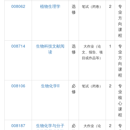
008062
植物生理学
选
2
专
笔试（闭卷）
修
业
方
向
课
程
008714
生物科技文献阅
选
1
专
大作业（论
读
修
业
文、报告、项
方
目或作品等）
向
课
程
008106
生物化学II
必
2
专
笔试（闭卷）
修
业
核
心
课
程
008187
生物化学与分子
必
2
专
大作业（论