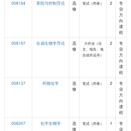
008194
系统与控制导论
选
2
专
笔试（闭卷）
修
业
方
向
课
程
008197
合成生物学导论
选
2
专
大作业（论
修
业
文、报告、项
方
目或作品等）
向
课
程
008137
药物化学
选
2
专
笔试（闭卷）
修
业
方
向
课
程
008207
化学生物学
选
1
专
笔试（闭卷）
修
业