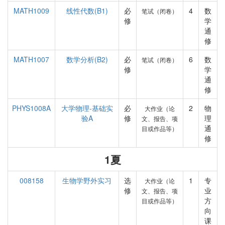
MATH1009
线性代数(B1)
必
4
数
笔试（闭卷）
修
学
通
修
MATH1007
数学分析(B2)
必
6
数
笔试（闭卷）
修
学
通
修
PHYS1008A
大学物理-基础实
必
2
物
大作业（论
验A
修
理
文、报告、项
通
目或作品等）
修
1夏
008158
生物学野外实习
选
1
专
大作业（论
修
业
文、报告、项
方
目或作品等）
向
课