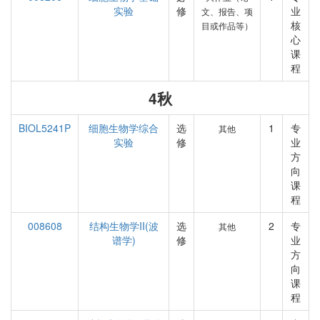
实验
修
业
文、报告、项
核
目或作品等）
心
课
程
4秋
BIOL5241P
细胞生物学综合
选
1
专
其他
实验
修
业
方
向
课
程
008608
结构生物学II(波
选
2
专
其他
谱学)
修
业
方
向
课
程