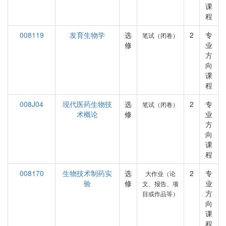
课
程
008119
发育生物学
选
2
专
笔试（闭卷）
修
业
方
向
课
程
008J04
现代医药生物技
选
2
专
笔试（闭卷）
术概论
修
业
方
向
课
程
008170
生物技术制药实
选
2
专
大作业（论
验
修
业
文、报告、项
方
目或作品等）
向
课
程