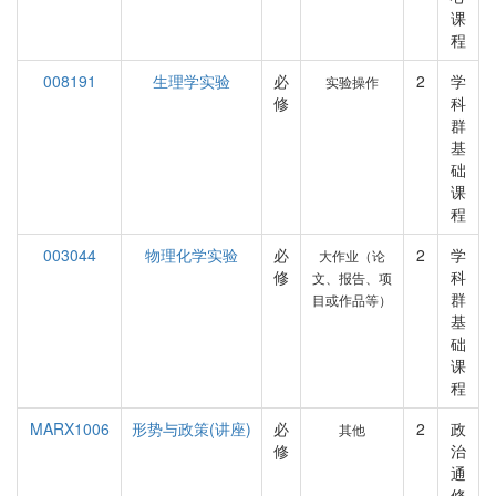
课
程
008191
生理学实验
必
2
学
实验操作
修
科
群
基
础
课
程
003044
物理化学实验
必
2
学
大作业（论
修
科
文、报告、项
群
目或作品等）
基
础
课
程
MARX1006
形势与政策(讲座)
必
2
政
其他
修
治
通
修