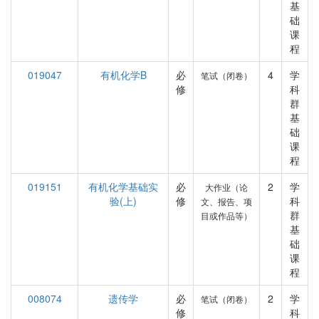
基
础
课
程
019047
有机化学B
必
4
学
笔试（闭卷）
修
科
群
基
础
课
程
019151
有机化学基础实
必
2
学
大作业（论
验(上)
修
科
文、报告、项
群
目或作品等）
基
础
课
程
008074
遗传学
必
2
学
笔试（闭卷）
修
科