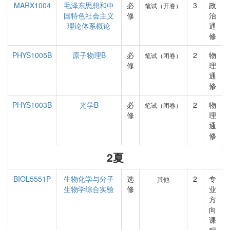
MARX1004
毛泽东思想和中
必
3
政
笔试（开卷）
国特色社会主义
修
治
理论体系概论
通
修
PHYS1005B
原子物理B
必
2
物
笔试（闭卷）
修
理
通
修
PHYS1003B
光学B
必
2
物
笔试（闭卷）
修
理
通
修
2夏
BIOL5551P
生物化学与分子
选
2
专
其他
生物学综合实验
修
业
方
向
课