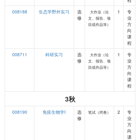
程
008188
生态学野外实习
选
1
专
大作业（论
修
业
文、报告、项
方
目或作品等）
向
课
程
008711
科研实习
选
1
专
大作业（论
修
业
文、报告、项
方
目或作品等）
向
课
程
3秋
008190
免疫生物学I
选
2
专
笔试（闭卷）
修
业
方
向
课