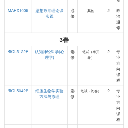
MARX1005
思想政治理论课
必
2
政
其他
实践
修
治
通
修
3春
BIOL5122P
认知神经科学(心
选
2
专
笔试（半开
理学)
修
业
卷）
方
向
课
程
BIOL5042P
细胞生物学实验
选
2
专
笔试（闭卷）
方法与原理
修
业
方
向
课
程