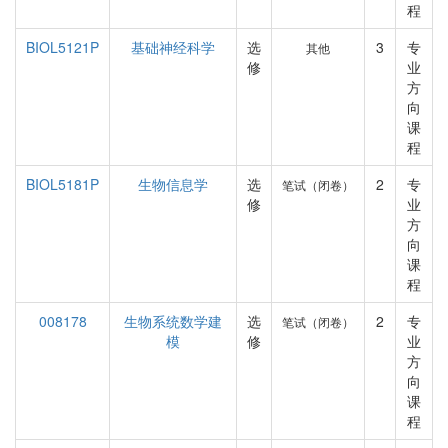
程
BIOL5121P
基础神经科学
选
3
专
其他
修
业
方
向
课
程
BIOL5181P
生物信息学
选
2
专
笔试（闭卷）
修
业
方
向
课
程
008178
生物系统数学建
选
2
专
笔试（闭卷）
模
修
业
方
向
课
程