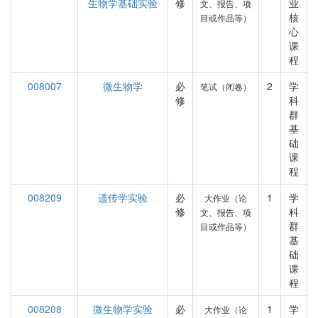
生物学基础实验
修
业
文、报告、项
核
目或作品等）
心
课
程
008007
微生物学
必
2
学
笔试（闭卷）
修
科
群
基
础
课
程
008209
遗传学实验
必
1
学
大作业（论
修
科
文、报告、项
群
目或作品等）
基
础
课
程
008208
微生物学实验
必
1
学
大作业（论