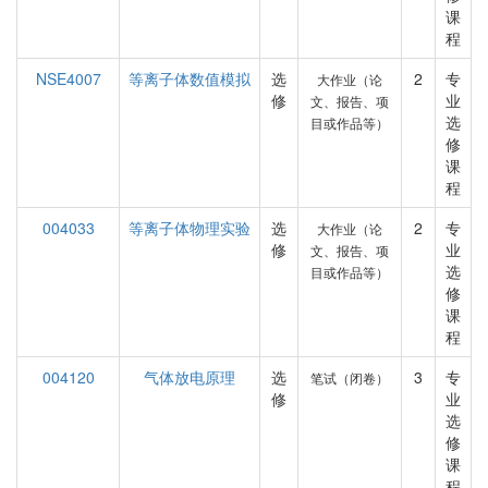
课
程
NSE4007
等离子体数值模拟
选
2
专
大作业（论
修
业
文、报告、项
选
目或作品等）
修
课
程
004033
等离子体物理实验
选
2
专
大作业（论
修
业
文、报告、项
选
目或作品等）
修
课
程
004120
气体放电原理
选
3
专
笔试（闭卷）
修
业
选
修
课
程