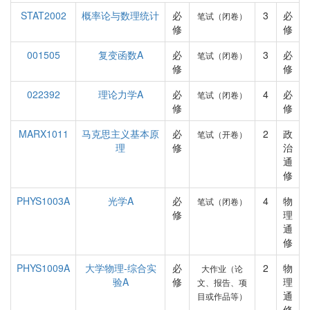
STAT2002
概率论与数理统计
必
3
必
笔试（闭卷）
修
修
001505
复变函数A
必
3
必
笔试（闭卷）
修
修
022392
理论力学A
必
4
必
笔试（闭卷）
修
修
MARX1011
马克思主义基本原
必
2
政
笔试（开卷）
理
修
治
通
修
PHYS1003A
光学A
必
4
物
笔试（闭卷）
修
理
通
修
PHYS1009A
大学物理-综合实
必
2
物
大作业（论
验A
修
理
文、报告、项
通
目或作品等）
修