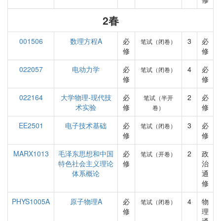
2春
001506
数理方程A
必
3
必
笔试（闭卷）
修
修
022057
电动力学
必
4
必
笔试（闭卷）
修
修
022164
大学物理-现代技
必
2
必
笔试（半开
术实验
修
修
卷）
EE2501
电子技术基础
必
3
必
笔试（闭卷）
修
修
MARX1013
毛泽东思想和中国
必
2
政
笔试（开卷）
特色社会主义理论
修
治
体系概论
通
修
PHYS1005A
原子物理A
必
4
物
笔试（闭卷）
修
理