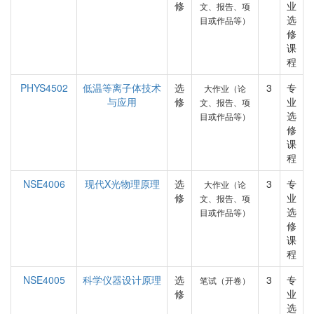
修
业
文、报告、项
选
目或作品等）
修
课
程
PHYS4502
低温等离子体技术
选
3
专
大作业（论
与应用
修
业
文、报告、项
选
目或作品等）
修
课
程
NSE4006
现代X光物理原理
选
3
专
大作业（论
修
业
文、报告、项
选
目或作品等）
修
课
程
NSE4005
科学仪器设计原理
选
3
专
笔试（开卷）
修
业
选