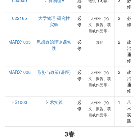
004040
计算物理B
必
3
必
笔试（闭卷）
修
修
022165
大学物理-研究性
必
2
必
大作业（论
实验
修
修
文、报告、项
目或作品等）
MARX1005
思想政治理论课实
必
2
政
其他
践
修
治
通
修
MARX1006
形势与政策(讲座)
必
2
政
大作业（论
修
治
文、报告、项
通
目或作品等）
修
HS1003
艺术实践
必
1
艺
大作业（论
修
术
文、报告、项
实
目或作品等）
践
3春