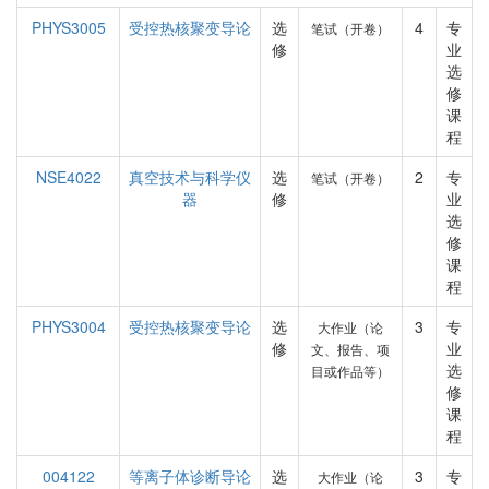
PHYS3005
受控热核聚变导论
选
4
专
笔试（开卷）
修
业
选
修
课
程
NSE4022
真空技术与科学仪
选
2
专
笔试（开卷）
器
修
业
选
修
课
程
PHYS3004
受控热核聚变导论
选
3
专
大作业（论
修
业
文、报告、项
选
目或作品等）
修
课
程
004122
等离子体诊断导论
选
3
专
大作业（论