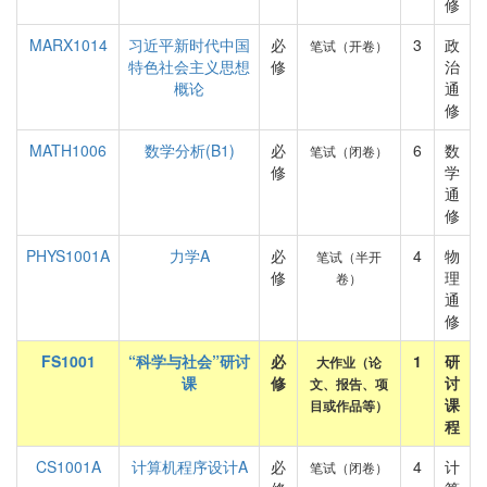
修
MARX1014
习近平新时代中国
必
3
政
笔试（开卷）
特色社会主义思想
修
治
概论
通
修
MATH1006
数学分析(B1)
必
6
数
笔试（闭卷）
修
学
通
修
PHYS1001A
力学A
必
4
物
笔试（半开
修
理
卷）
通
修
FS1001
“科学与社会”研讨
必
1
研
大作业（论
课
修
讨
文、报告、项
课
目或作品等）
程
CS1001A
计算机程序设计A
必
4
计
笔试（闭卷）