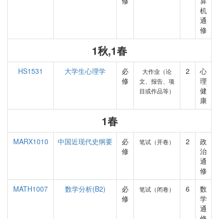
修
算
机
通
修
1秋,1春
HS1531
大学生心理学
必
2
心
大作业（论
修
理
文、报告、项
健
目或作品等）
康
1春
MARX1010
中国近现代史纲要
必
2
政
笔试（开卷）
修
治
通
修
MATH1007
数学分析(B2)
必
6
数
笔试（闭卷）
修
学
通
修