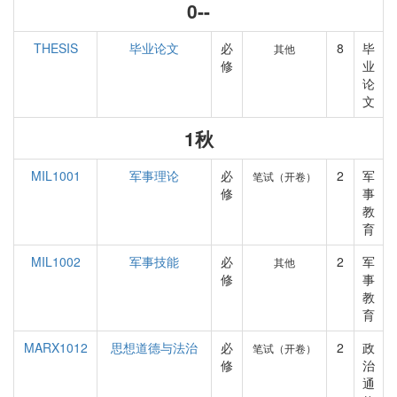
0--
THESIS
毕业论文
必
8
毕
其他
修
业
论
文
1秋
MIL1001
军事理论
必
2
军
笔试（开卷）
修
事
教
育
MIL1002
军事技能
必
2
军
其他
修
事
教
育
MARX1012
思想道德与法治
必
2
政
笔试（开卷）
修
治
通