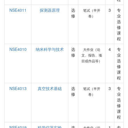
NSE4011
探测器原理
选
3
专
笔试（半开
修
业
卷）
选
修
课
程
NSE4010
纳米科学与技术
选
4
专
大作业（论
修
业
文、报告、项
选
目或作品等）
修
课
程
NSE4013
真空技术基础
选
3
专
笔试（半开
修
业
卷）
选
修
课
程
NSE4019
科学仪器实验
选
1
专
大作业（论