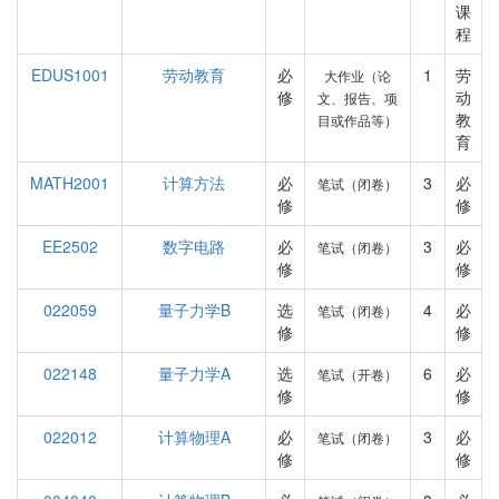
课
程
EDUS1001
劳动教育
必
1
劳
大作业（论
修
动
文、报告、项
教
目或作品等）
育
MATH2001
计算方法
必
3
必
笔试（闭卷）
修
修
EE2502
数字电路
必
3
必
笔试（闭卷）
修
修
022059
量子力学B
选
4
必
笔试（闭卷）
修
修
022148
量子力学A
选
6
必
笔试（开卷）
修
修
022012
计算物理A
必
3
必
笔试（闭卷）
修
修