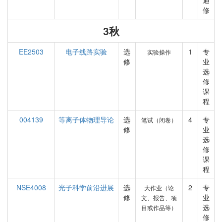
通
修
3秋
EE2503
电子线路实验
选
1
专
实验操作
修
业
选
修
课
程
004139
等离子体物理导论
选
4
专
笔试（闭卷）
修
业
选
修
课
程
NSE4008
光子科学前沿进展
选
2
专
大作业（论
修
业
文、报告、项
选
目或作品等）
修