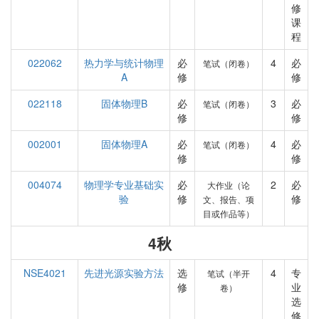
修
课
程
022062
热力学与统计物理
必
4
必
笔试（闭卷）
A
修
修
022118
固体物理B
必
3
必
笔试（闭卷）
修
修
002001
固体物理A
必
4
必
笔试（闭卷）
修
修
004074
物理学专业基础实
必
2
必
大作业（论
验
修
修
文、报告、项
目或作品等）
4秋
NSE4021
先进光源实验方法
选
4
专
笔试（半开
修
业
卷）
选
修