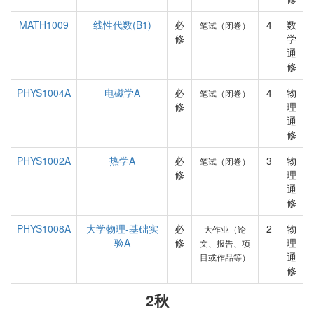
MATH1009
线性代数(B1)
必
4
数
笔试（闭卷）
修
学
通
修
PHYS1004A
电磁学A
必
4
物
笔试（闭卷）
修
理
通
修
PHYS1002A
热学A
必
3
物
笔试（闭卷）
修
理
通
修
PHYS1008A
大学物理-基础实
必
2
物
大作业（论
验A
修
理
文、报告、项
通
目或作品等）
修
2秋