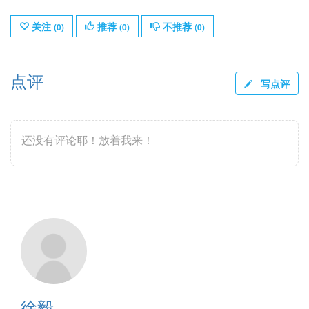
关注
推荐
不推荐
(
0
)
(
0
)
(
0
)
点评
写点评
还没有评论耶！放着我来！
徐毅