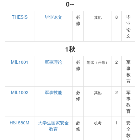
0--
THESIS
毕业论文
必
8
毕
其他
修
业
论
文
1秋
MIL1001
军事理论
必
2
军
笔试（开卷）
修
事
教
育
MIL1002
军事技能
必
2
军
其他
修
事
教
育
HS1580M
大学生国家安全
必
1
安
机考
教育
修
全
教