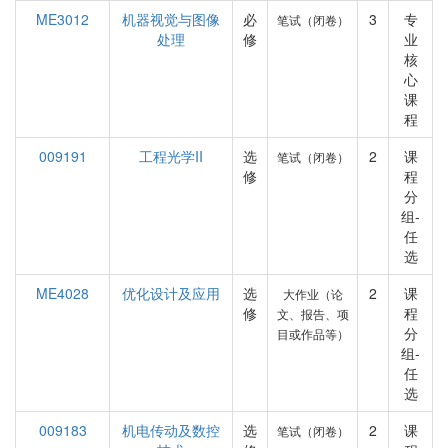
ME3012
机器视觉与图像
必
3
专
笔试（闭卷）
处理
修
业
核
心
课
程
009191
工程光学II
选
2
课
笔试（闭卷）
修
程
分
组-
任
选
ME4028
优化设计及应用
选
2
课
大作业（论
修
程
文、报告、项
分
目或作品等）
组-
任
选
009183
机电传动及数控
选
2
课
笔试（闭卷）