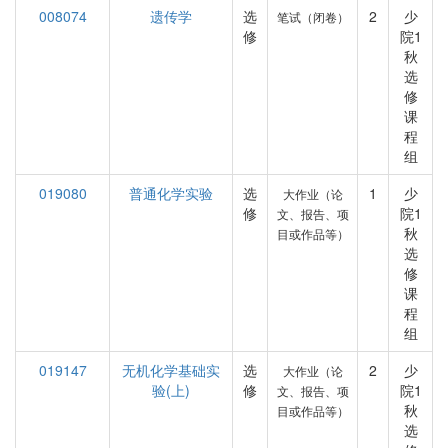
008074
遗传学
选
2
少
笔试（闭卷）
修
院1
秋
选
修
课
程
组
019080
普通化学实验
选
1
少
大作业（论
修
院1
文、报告、项
秋
目或作品等）
选
修
课
程
组
019147
无机化学基础实
选
2
少
大作业（论
验(上)
修
院1
文、报告、项
秋
目或作品等）
选