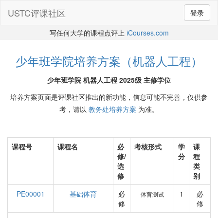
USTC评课社区
登录
写任何大学的课程点评上
iCourses.com
少年班学院培养方案（机器人工程）
少年班学院 机器人工程 2025级 主修学位
培养方案页面是评课社区推出的新功能，信息可能不完善，仅供参
考，请以
教务处培养方案
为准。
课程号
课程名
必
考核形式
学
课
修/
分
程
选
类
修
别
PE00001
基础体育
必
1
必
体育测试
修
修