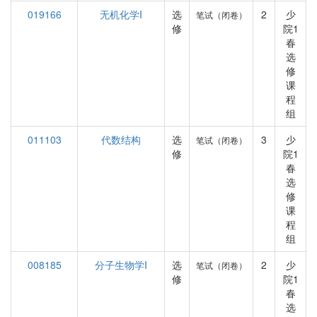
019166
无机化学I
选
2
少
笔试（闭卷）
修
院1
春
选
修
课
程
组
011103
代数结构
选
3
少
笔试（闭卷）
修
院1
春
选
修
课
程
组
008185
分子生物学I
选
2
少
笔试（闭卷）
修
院1
春
选