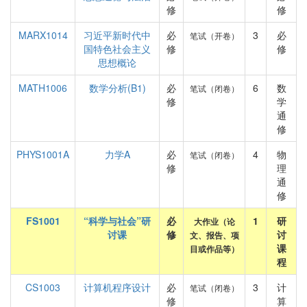
修
修
MARX1014
习近平新时代中
必
3
必
笔试（开卷）
国特色社会主义
修
修
思想概论
MATH1006
数学分析(B1)
必
6
数
笔试（闭卷）
修
学
通
修
PHYS1001A
力学A
必
4
物
笔试（闭卷）
修
理
通
修
FS1001
“科学与社会”研
必
1
研
大作业（论
讨课
修
讨
文、报告、项
课
目或作品等）
程
CS1003
计算机程序设计
必
3
计
笔试（闭卷）
修
算