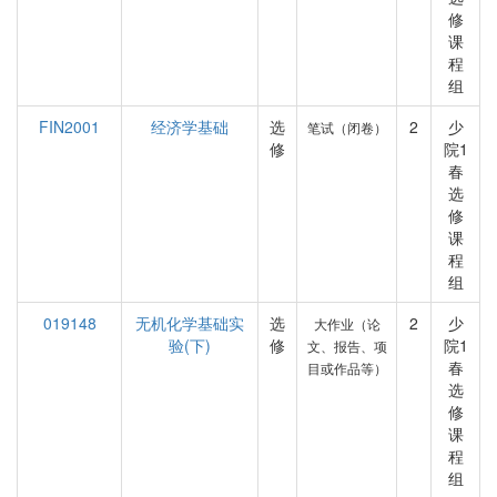
修
课
程
组
FIN2001
经济学基础
选
2
少
笔试（闭卷）
修
院1
春
选
修
课
程
组
019148
无机化学基础实
选
2
少
大作业（论
验(下)
修
院1
文、报告、项
春
目或作品等）
选
修
课
程
组