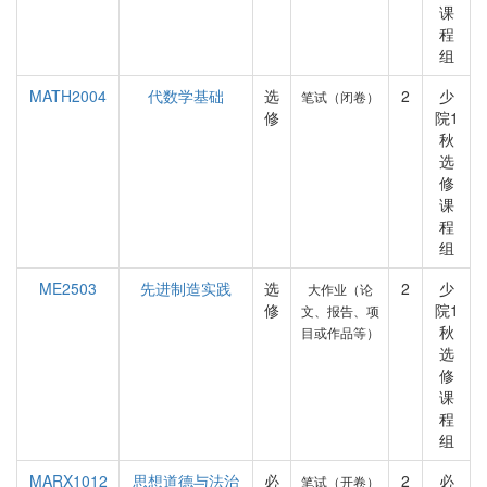
课
程
组
MATH2004
代数学基础
选
2
少
笔试（闭卷）
修
院1
秋
选
修
课
程
组
ME2503
先进制造实践
选
2
少
大作业（论
修
院1
文、报告、项
秋
目或作品等）
选
修
课
程
组
MARX1012
思想道德与法治
必
2
必
笔试（开卷）