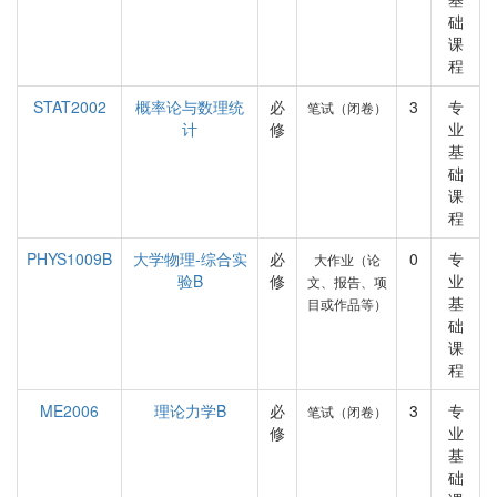
础
课
程
STAT2002
概率论与数理统
必
3
专
笔试（闭卷）
计
修
业
基
础
课
程
PHYS1009B
大学物理-综合实
必
0
专
大作业（论
验B
修
业
文、报告、项
基
目或作品等）
础
课
程
ME2006
理论力学B
必
3
专
笔试（闭卷）
修
业
基
础