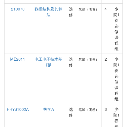
210070
数据结构及其算
选
4
少
笔试（闭卷）
法
修
院1
春
选
修
课
程
组
ME2011
电工电子技术基
选
2
少
笔试（闭卷）
础I
修
院1
春
选
修
课
程
组
PHYS1002A
热学A
选
3
少
笔试（闭卷）
修
院1
春
选