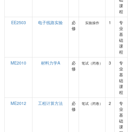
课
程
EE2503
电子线路实验
必
1
专
实验操作
修
业
基
础
课
程
ME2010
材料力学A
必
3
专
笔试（闭卷）
修
业
基
础
课
程
ME2012
工程计算方法
必
2
专
笔试（闭卷）
修
业
基
础
课