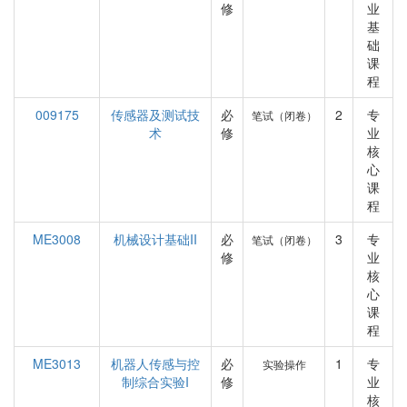
修
业
基
础
课
程
009175
传感器及测试技
必
2
专
笔试（闭卷）
术
修
业
核
心
课
程
ME3008
机械设计基础II
必
3
专
笔试（闭卷）
修
业
核
心
课
程
ME3013
机器人传感与控
必
1
专
实验操作
制综合实验I
修
业
核