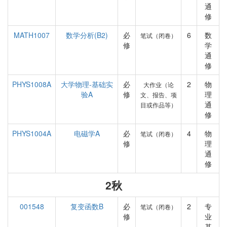
通
修
MATH1007
数学分析(B2)
必
6
数
笔试（闭卷）
修
学
通
修
PHYS1008A
大学物理-基础实
必
2
物
大作业（论
验A
修
理
文、报告、项
通
目或作品等）
修
PHYS1004A
电磁学A
必
4
物
笔试（闭卷）
修
理
通
修
2秋
001548
复变函数B
必
2
专
笔试（闭卷）
修
业
基