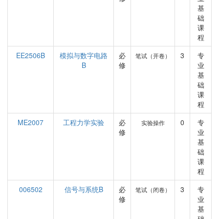
基
础
课
程
EE2506B
模拟与数字电路
必
3
专
笔试（开卷）
B
修
业
基
础
课
程
ME2007
工程力学实验
必
0
专
实验操作
修
业
基
础
课
程
006502
信号与系统B
必
3
专
笔试（闭卷）
修
业
基
础