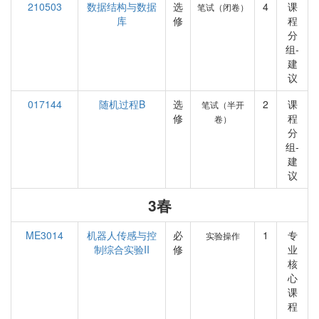
210503
数据结构与数据
选
4
课
笔试（闭卷）
库
修
程
分
组-
建
议
017144
随机过程B
选
2
课
笔试（半开
修
程
卷）
分
组-
建
议
3春
ME3014
机器人传感与控
必
1
专
实验操作
制综合实验II
修
业
核
心
课
程