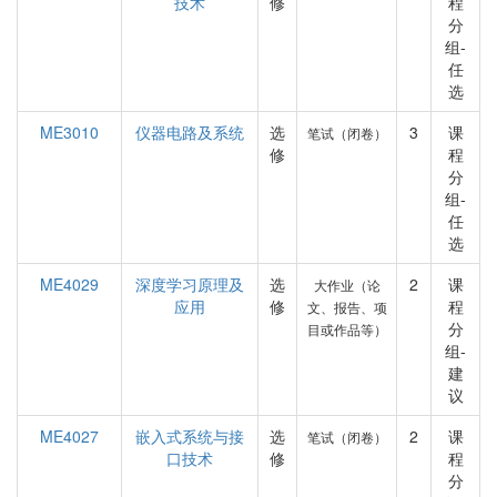
技术
修
程
分
组-
任
选
ME3010
仪器电路及系统
选
3
课
笔试（闭卷）
修
程
分
组-
任
选
ME4029
深度学习原理及
选
2
课
大作业（论
应用
修
程
文、报告、项
分
目或作品等）
组-
建
议
ME4027
嵌入式系统与接
选
2
课
笔试（闭卷）
口技术
修
程
分