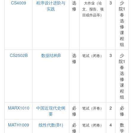
CS4009
程序设计进阶与
选
3
少
大作业（论
实践
修
院1
文、报告、项
春
目或作品等）
选
修
课
程
组
CS2502B
数据结构B
选
3
少
笔试（闭卷）
修
院1
春
选
修
课
程
组
MARX1010
中国近现代史纲
必
2
必
笔试（开卷）
要
修
修
MATH1009
线性代数(B1)
必
4
数
笔试（闭卷）
修
学