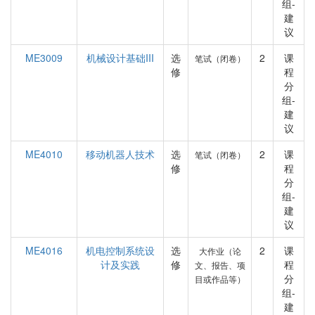
组-
建
议
ME3009
机械设计基础III
选
2
课
笔试（闭卷）
修
程
分
组-
建
议
ME4010
移动机器人技术
选
2
课
笔试（闭卷）
修
程
分
组-
建
议
ME4016
机电控制系统设
选
2
课
大作业（论
计及实践
修
程
文、报告、项
分
目或作品等）
组-
建