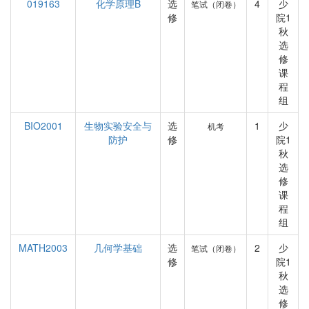
019163
化学原理B
选
4
少
笔试（闭卷）
修
院1
秋
选
修
课
程
组
BIO2001
生物实验安全与
选
1
少
机考
防护
修
院1
秋
选
修
课
程
组
MATH2003
几何学基础
选
2
少
笔试（闭卷）
修
院1
秋
选
修