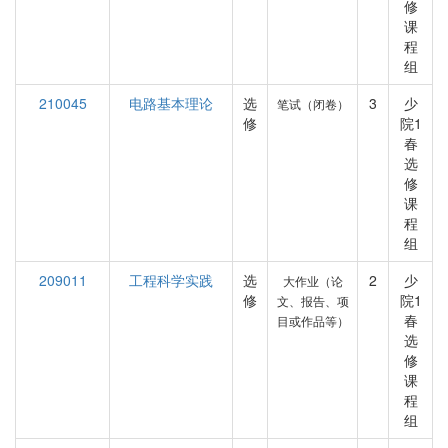
修
课
程
组
210045
电路基本理论
选
3
少
笔试（闭卷）
修
院1
春
选
修
课
程
组
209011
工程科学实践
选
2
少
大作业（论
修
院1
文、报告、项
春
目或作品等）
选
修
课
程
组