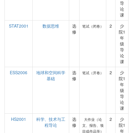
导
论
课
STAT2001
数据思维
选
2
少
笔试（闭卷）
修
院1
年
级
导
论
课
ESS2006
地球和空间科学
选
2
少
笔试（开卷）
基础
修
院1
年
级
导
论
课
HS2001
科学、技术与工
选
2
少
大作业（论
程导论
修
院1
文、报告、项
年
目或作品等）