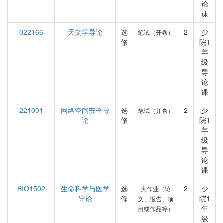
论
课
022166
天文学导论
选
2
少
笔试（开卷）
修
院1
年
级
导
论
课
221001
网络空间安全导
选
2
少
笔试（开卷）
论
修
院1
年
级
导
论
课
BIO1502
生命科学与医学
选
2
少
大作业（论
导论
修
院1
文、报告、项
年
目或作品等）
级