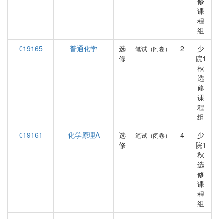
修
课
程
组
019165
普通化学
选
2
少
笔试（闭卷）
修
院1
秋
选
修
课
程
组
019161
化学原理A
选
4
少
笔试（闭卷）
修
院1
秋
选
修
课
程
组