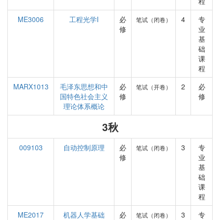
程
ME3006
工程光学I
必
4
专
笔试（闭卷）
修
业
基
础
课
程
MARX1013
毛泽东思想和中
必
2
必
笔试（开卷）
国特色社会主义
修
修
理论体系概论
3秋
009103
自动控制原理
必
3
专
笔试（闭卷）
修
业
基
础
课
程
ME2017
机器人学基础
必
3
专
笔试（闭卷）