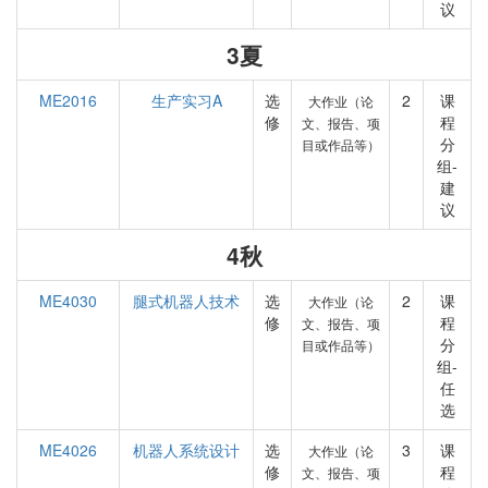
议
3夏
ME2016
生产实习A
选
2
课
大作业（论
修
程
文、报告、项
分
目或作品等）
组-
建
议
4秋
ME4030
腿式机器人技术
选
2
课
大作业（论
修
程
文、报告、项
分
目或作品等）
组-
任
选
ME4026
机器人系统设计
选
3
课
大作业（论
修
程
文、报告、项