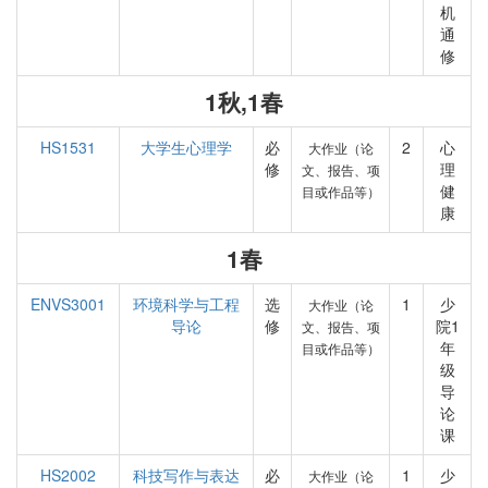
机
通
修
1秋,1春
HS1531
大学生心理学
必
2
心
大作业（论
修
理
文、报告、项
健
目或作品等）
康
1春
ENVS3001
环境科学与工程
选
1
少
大作业（论
导论
修
院1
文、报告、项
年
目或作品等）
级
导
论
课
HS2002
科技写作与表达
必
1
少
大作业（论