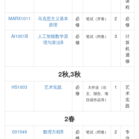
课
程
MARX1011
马克思主义基本
必
2
必
笔试（开卷）
原理
修
修
AI1001B
人工智能数学原
必
3
计
笔试（闭卷）
理与算法B
修
算
机
通
修
2秋,3秋
HS1003
艺术实践
必
1
艺
大作业（论
修
术
文、报告、项
实
目或作品等）
践
2春
001549
数理方程B
必
2
专
笔试（闭卷）
修
业