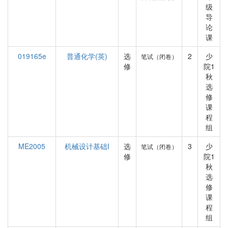
级
导
论
课
019165e
普通化学(英)
选
2
少
笔试（闭卷）
修
院1
秋
选
修
课
程
组
ME2005
机械设计基础I
选
3
少
笔试（闭卷）
修
院1
秋
选
修
课
程
组