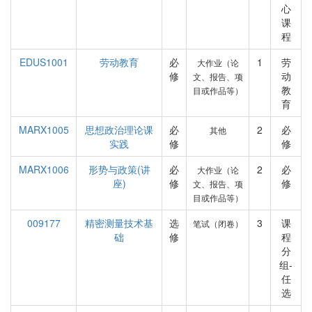
心
课
程
EDUS1001
劳动教育
必
1
劳
大作业（论
修
动
文、报告、项
教
目或作品等）
育
MARX1005
思想政治理论课
必
2
必
其他
实践
修
修
MARX1006
形势与政策(讲
必
2
必
大作业（论
座)
修
修
文、报告、项
目或作品等）
009177
精密测量技术基
选
3
课
笔试（闭卷）
础
修
程
分
组-
任
选