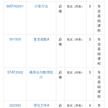
MATH2001
计算方法
必
3
专
笔试（闭卷）
修
业
基
础
课
程
001505
复变函数A
必
3
专
笔试（闭卷）
修
业
基
础
课
程
STAT2002
概率论与数理统
必
3
专
笔试（闭卷）
计
修
业
基
础
课
程
022392
理论力学A
必
4
专
笔试（闭卷）