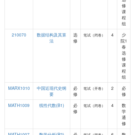
修
课
程
组
210070
数据结构及其算
选
4
少
笔试（闭卷）
法
修
院1
春
选
修
课
程
组
MARX1010
中国近现代史纲
必
2
必
笔试（开卷）
要
修
修
MATH1009
线性代数(B1)
必
4
数
笔试（闭卷）
修
学
通
修
MATH1007
数学分析(B2)
必
6
数
笔试（闭卷）