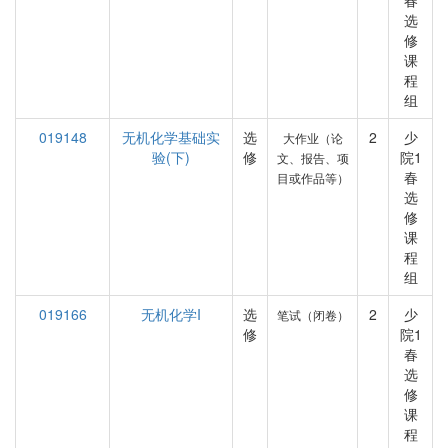
春
选
修
课
程
组
019148
无机化学基础实
选
2
少
大作业（论
验(下)
修
院1
文、报告、项
春
目或作品等）
选
修
课
程
组
019166
无机化学I
选
2
少
笔试（闭卷）
修
院1
春
选
修
课
程