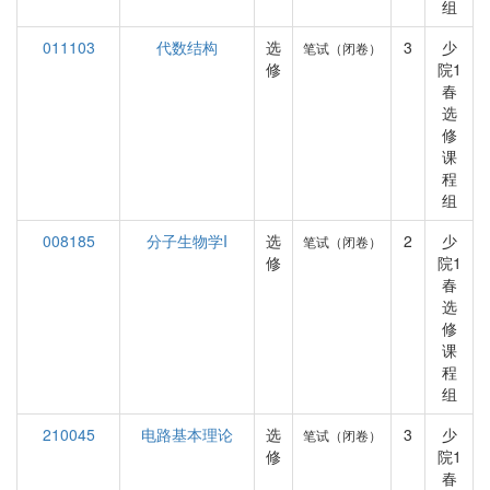
组
011103
代数结构
选
3
少
笔试（闭卷）
修
院1
春
选
修
课
程
组
008185
分子生物学I
选
2
少
笔试（闭卷）
修
院1
春
选
修
课
程
组
210045
电路基本理论
选
3
少
笔试（闭卷）
修
院1
春