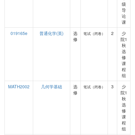
级
导
论
课
019165e
普通化学(英)
选
2
少
笔试（闭卷）
修
院1
秋
选
修
课
程
组
MATH2002
几何学基础
选
3
少
笔试（闭卷）
修
院1
秋
选
修
课
程
组