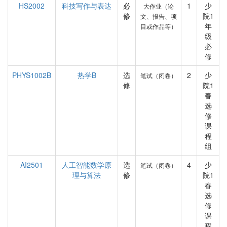
HS2002
科技写作与表达
必
1
少
大作业（论
修
院1
文、报告、项
年
目或作品等）
级
必
修
PHYS1002B
热学B
选
2
少
笔试（闭卷）
修
院1
春
选
修
课
程
组
AI2501
人工智能数学原
选
4
少
笔试（闭卷）
理与算法
修
院1
春
选
修
课
程