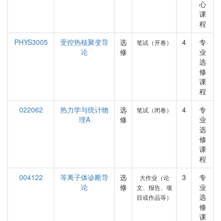
心
课
程
PHYS3005
受控热核聚变导
选
4
专
笔试（开卷）
论
修
业
选
修
课
程
022062
热力学与统计物
选
4
专
笔试（闭卷）
理A
修
业
选
修
课
程
004122
等离子体诊断导
选
3
专
大作业（论
论
修
业
文、报告、项
选
目或作品等）
修
课