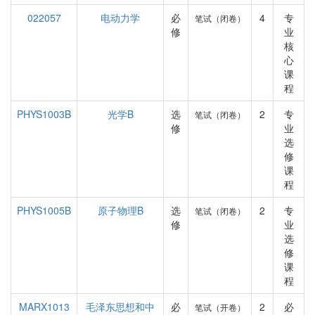
022057
电动力学
必
4
专
笔试（闭卷）
修
业
核
心
课
程
PHYS1003B
光学B
选
2
专
笔试（闭卷）
修
业
选
修
课
程
PHYS1005B
原子物理B
选
2
专
笔试（闭卷）
修
业
选
修
课
程
MARX1013
毛泽东思想和中
必
2
必
笔试（开卷）