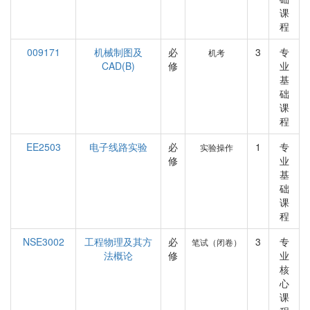
课
程
009171
机械制图及
必
3
专
机考
CAD(B)
修
业
基
础
课
程
EE2503
电子线路实验
必
1
专
实验操作
修
业
基
础
课
程
NSE3002
工程物理及其方
必
3
专
笔试（闭卷）
法概论
修
业
核
心
课