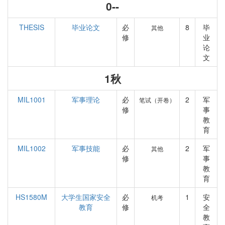
0--
THESIS
毕业论文
必
8
毕
其他
修
业
论
文
1秋
MIL1001
军事理论
必
2
军
笔试（开卷）
修
事
教
育
MIL1002
军事技能
必
2
军
其他
修
事
教
育
HS1580M
大学生国家安全
必
1
安
机考
教育
修
全
教