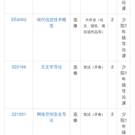
论
课
EE4002
现代信息技术概
选
2
少
大作业（论
览
修
院1
文、报告、项
年
目或作品等）
级
导
论
课
022166
天文学导论
选
2
少
笔试（开卷）
修
院1
年
级
导
论
课
221001
网络空间安全导
选
2
少
笔试（开卷）
论
修
院1
年
级