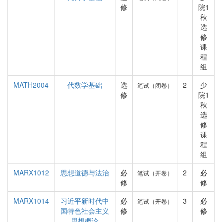
修
院1
秋
选
修
课
程
组
MATH2004
代数学基础
选
2
少
笔试（闭卷）
修
院1
秋
选
修
课
程
组
MARX1012
思想道德与法治
必
2
必
笔试（开卷）
修
修
MARX1014
习近平新时代中
必
3
必
笔试（开卷）
国特色社会主义
修
修
思想概论