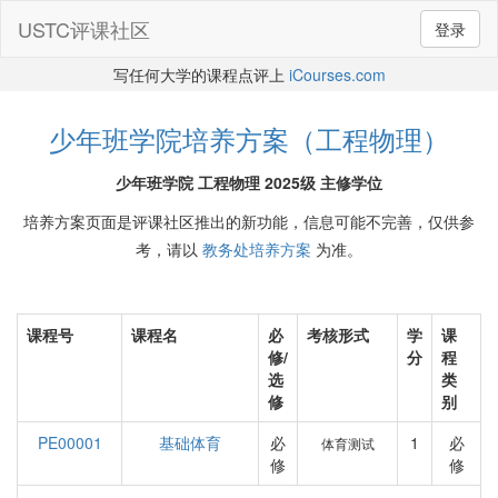
USTC评课社区
登录
写任何大学的课程点评上
iCourses.com
少年班学院培养方案（工程物理）
少年班学院 工程物理 2025级 主修学位
培养方案页面是评课社区推出的新功能，信息可能不完善，仅供参
考，请以
教务处培养方案
为准。
课程号
课程名
必
考核形式
学
课
修/
分
程
选
类
修
别
PE00001
基础体育
必
1
必
体育测试
修
修