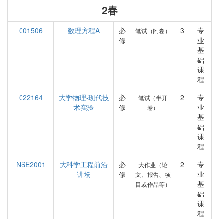
2春
001506
数理方程A
必
3
专
笔试（闭卷）
修
业
基
础
课
程
022164
大学物理-现代技
必
2
专
笔试（半开
术实验
修
业
卷）
基
础
课
程
NSE2001
大科学工程前沿
必
2
专
大作业（论
讲坛
修
业
文、报告、项
基
目或作品等）
础
课
程