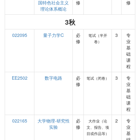
国特色社会主义
修
修
理论体系概论
3秋
022095
量子力学C
必
3
专
笔试（半开
修
业
卷）
基
础
课
程
EE2502
数字电路
必
3
专
笔试（闭卷）
修
业
基
础
课
程
022165
大学物理-研究性
必
2
专
大作业（论
实验
修
业
文、报告、项
基
目或作品等）
础