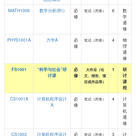
MATH1006
数学分析(B1)
必
6
数
笔试（闭卷）
修
学
通
修
PHYS1001A
力学A
必
4
物
笔试（闭卷）
修
理
通
修
FS1001
“科学与社会”研
必
1
研
大作业（论
讨课
修
讨
文、报告、项
课
目或作品等）
程
CS1001A
计算机程序设计
必
4
计
笔试（闭卷）
A
修
算
机
通
修
CS1003
计算机程序设计
必
3
计
笔试（闭卷）