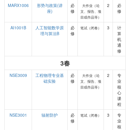
MARX1006
形势与政策(讲
必
2
必
大作业（论
座)
修
修
文、报告、项
目或作品等）
AI1001B
人工智能数学原
必
3
计
笔试（闭卷）
理与算法B
修
算
机
通
修
3春
NSE3009
工程物理专业基
必
2
专
大作业（论
础实验
修
业
文、报告、项
核
目或作品等）
心
课
程
NSE3001
辐射防护
必
3
专
笔试（闭卷）
修
业
核