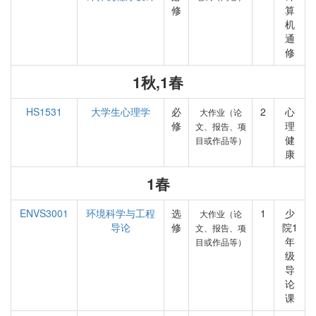
修
算
机
通
修
1秋,1春
HS1531
大学生心理学
必
2
心
大作业（论
修
理
文、报告、项
健
目或作品等）
康
1春
ENVS3001
环境科学与工程
选
1
少
大作业（论
导论
修
院1
文、报告、项
年
目或作品等）
级
导
论
课