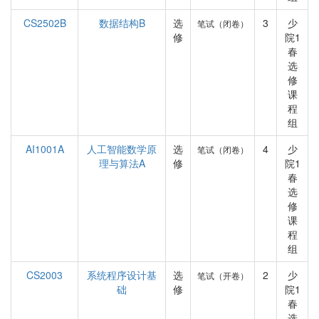
CS2502B
数据结构B
选
3
少
笔试（闭卷）
修
院1
春
选
修
课
程
组
AI1001A
人工智能数学原
选
4
少
笔试（闭卷）
理与算法A
修
院1
春
选
修
课
程
组
CS2003
系统程序设计基
选
2
少
笔试（开卷）
础
修
院1
春
选