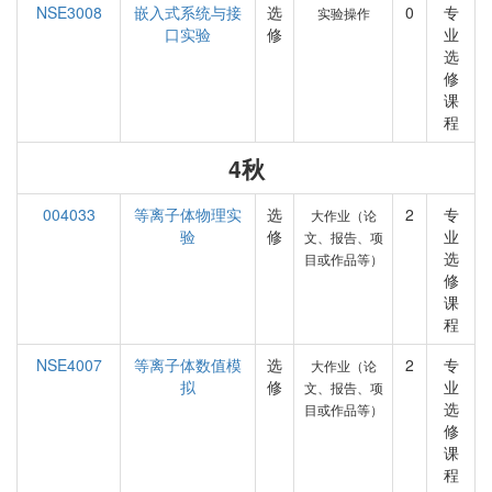
NSE3008
嵌入式系统与接
选
0
专
实验操作
口实验
修
业
选
修
课
程
4秋
004033
等离子体物理实
选
2
专
大作业（论
验
修
业
文、报告、项
选
目或作品等）
修
课
程
NSE4007
等离子体数值模
选
2
专
大作业（论
拟
修
业
文、报告、项
选
目或作品等）
修
课
程