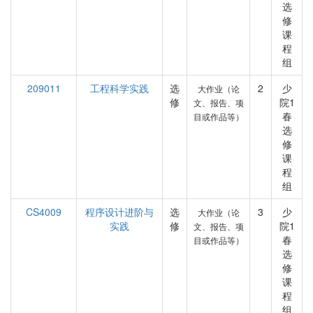
选
修
课
程
组
209011
工程科学实践
选
2
少
大作业（论
修
院1
文、报告、项
春
目或作品等）
选
修
课
程
组
CS4009
程序设计进阶与
选
3
少
大作业（论
实践
修
院1
文、报告、项
春
目或作品等）
选
修
课
程
组