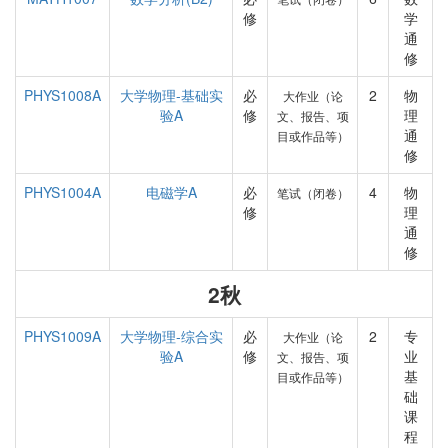
修
学
通
修
PHYS1008A
大学物理-基础实
必
2
物
大作业（论
验A
修
理
文、报告、项
通
目或作品等）
修
PHYS1004A
电磁学A
必
4
物
笔试（闭卷）
修
理
通
修
2秋
PHYS1009A
大学物理-综合实
必
2
专
大作业（论
验A
修
业
文、报告、项
基
目或作品等）
础
课
程