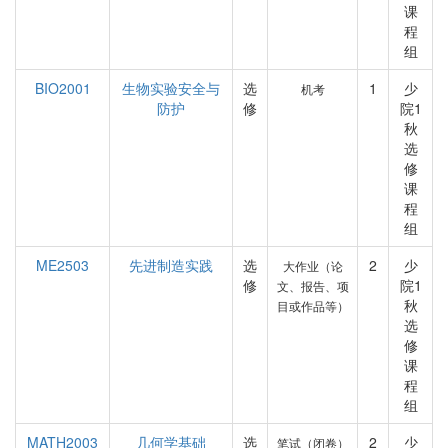
课
程
组
BIO2001
生物实验安全与
选
1
少
机考
防护
修
院1
秋
选
修
课
程
组
ME2503
先进制造实践
选
2
少
大作业（论
修
院1
文、报告、项
秋
目或作品等）
选
修
课
程
组
MATH2003
几何学基础
选
2
少
笔试（闭卷）