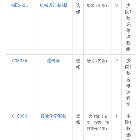
ME2005
机械设计基础I
选
3
少
笔试（闭卷）
修
院1
秋
选
修
课
程
组
008074
遗传学
选
2
少
笔试（闭卷）
修
院1
秋
选
修
课
程
组
019080
普通化学实验
选
1
少
大作业（论
修
院1
文、报告、项
秋
目或作品等）
选