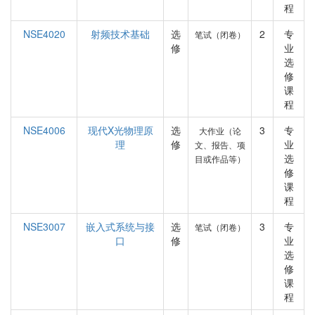
程
NSE4020
射频技术基础
选
2
专
笔试（闭卷）
修
业
选
修
课
程
NSE4006
现代X光物理原
选
3
专
大作业（论
理
修
业
文、报告、项
选
目或作品等）
修
课
程
NSE3007
嵌入式系统与接
选
3
专
笔试（闭卷）
口
修
业
选
修
课
程