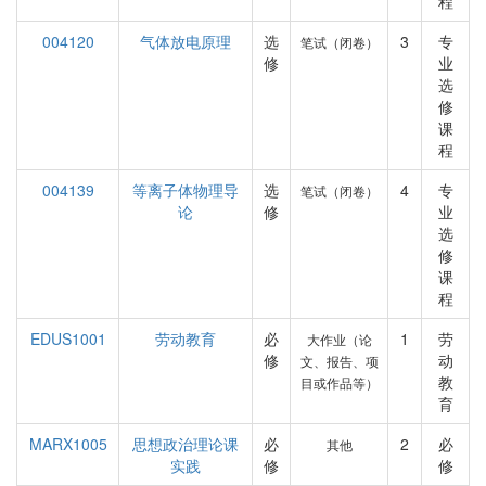
程
004120
气体放电原理
选
3
专
笔试（闭卷）
修
业
选
修
课
程
004139
等离子体物理导
选
4
专
笔试（闭卷）
论
修
业
选
修
课
程
EDUS1001
劳动教育
必
1
劳
大作业（论
修
动
文、报告、项
教
目或作品等）
育
MARX1005
思想政治理论课
必
2
必
其他
实践
修
修