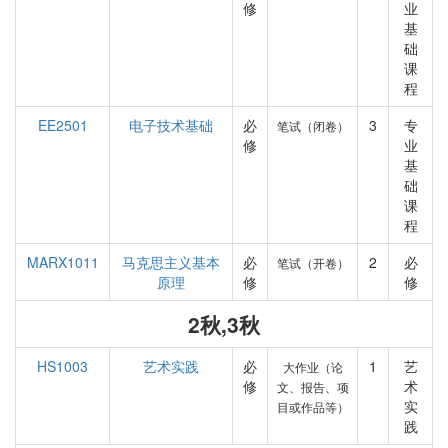
修
业
基
础
课
程
EE2501
电子技术基础
必
3
专
笔试（闭卷）
修
业
基
础
课
程
MARX1011
马克思主义基本
必
2
必
笔试（开卷）
原理
修
修
2秋,3秋
HS1003
艺术实践
必
1
艺
大作业（论
修
术
文、报告、项
实
目或作品等）
践