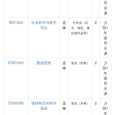
导
论
课
BIO1502
生命科学与医学
选
2
少
大作业（论
导论
修
院1
文、报告、项
年
目或作品等）
级
导
论
课
STAT2001
数据思维
选
2
少
笔试（闭卷）
修
院1
年
级
导
论
课
ESS2006
地球和空间科学
选
2
少
笔试（开卷）
基础
修
院1
年