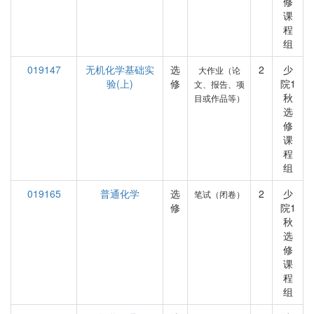
修
课
程
组
019147
无机化学基础实
选
2
少
大作业（论
验(上)
修
院1
文、报告、项
秋
目或作品等）
选
修
课
程
组
019165
普通化学
选
2
少
笔试（闭卷）
修
院1
秋
选
修
课
程
组