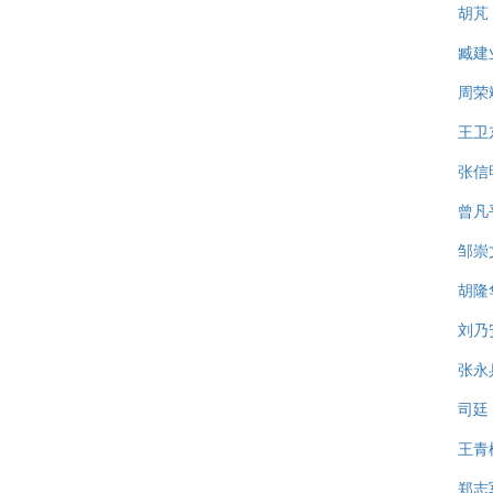
胡芃
臧建
周荣
王卫
张信
曾凡
邹崇
胡隆
刘乃
张永
司廷
王青
郑志