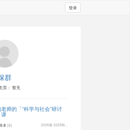
登录
保群
主页： 暂无
他老师的「“科学与社会”研讨
」课
9.8
(6)
2026春 2025秋...