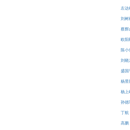
左达
刘树
蔡辉
欧阳
陈小
刘晓
盛国
杨昱
杨上
孙德
丁航
高鹏