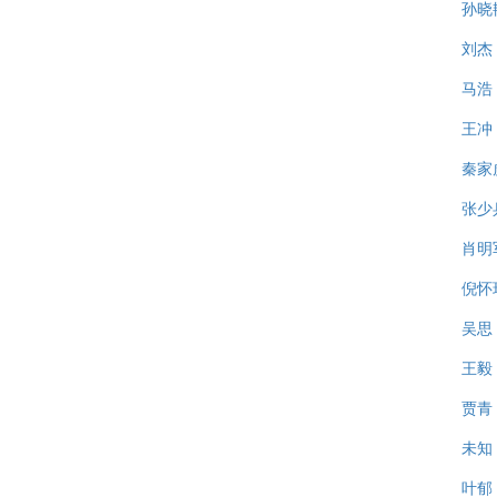
孙晓
刘杰
马浩
王冲
秦家
张少
肖明
倪怀
吴思
王毅
贾青
未知
叶郁