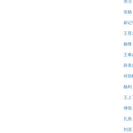
张洁
张杨
郝记
王育
杨锋
王奉
薛美
何劲
杨利
王上
傅尧
孔燕
刘淇