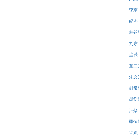
李京
纪杰
林铭
刘东
盛茂
董二
朱文
封常
胡衍
汪炀
季恒
肖斌