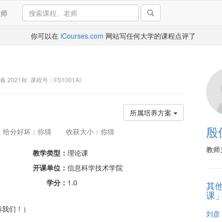
导师
你可以在
iCourses.com
网站写任何大学的课程点评了
2春 2021秋 课程号：FS1001AI
所属培养方案
殷
给分好坏：你猜
收获大小：你猜
教师
教学类型：
理论课
开课单位：
信息科学技术学院
学分：
1.0
其
课
诉我们！）
刘彦