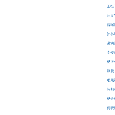
王征
汪义
曹瑞
孙林
谢洪
李俊
杨正
谈鹏
项晟
韩邦
杨金
何晓