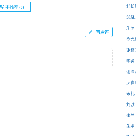
邹长
不推荐
(
0
)
武晓
朱冰
写点评
徐允
张榕
李勇
谢周
罗喜
宋礼
刘诚
张兰
朱书