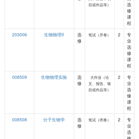
选
目或作品等）
修
课
程
203006
生物物理II
选
2
专
笔试（开卷）
修
业
选
修
课
程
008509
生物物理实验
选
2
专
大作业（论
修
业
文、报告、项
选
目或作品等）
修
课
程
008508
分子生物学
选
2
专
笔试（闭卷）
修
业
选
修