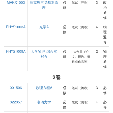
MARX1003
马克思主义基本原
必
3
政
笔试（开卷）
理
修
治
通
修
PHYS1003A
光学A
必
4
物
笔试（闭卷）
修
理
通
修
PHYS1009A
大学物理-综合实
必
2
物
大作业（论
验A
修
理
文、报告、项
通
目或作品等）
修
2春
001506
数理方程A
必
3
必
笔试（闭卷）
修
修
022057
电动力学
必
4
必
笔试（闭卷）
修
修