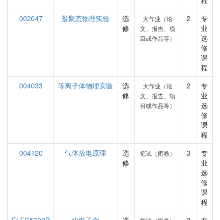
程
002047
凝聚态物理实验
选
2
专
大作业（论
修
业
文、报告、项
选
目或作品等）
修
课
程
004033
等离子体物理实验
选
2
专
大作业（论
修
业
文、报告、项
选
目或作品等）
修
课
程
004120
气体放电原理
选
3
专
笔试（闭卷）
修
业
选
修
课
程