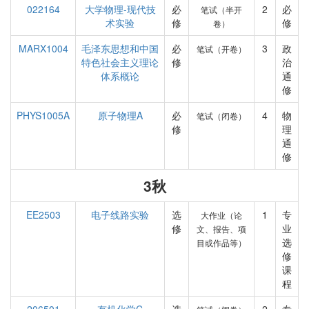
022164
大学物理-现代技
必
2
必
笔试（半开
术实验
修
修
卷）
MARX1004
毛泽东思想和中国
必
3
政
笔试（开卷）
特色社会主义理论
修
治
体系概论
通
修
PHYS1005A
原子物理A
必
4
物
笔试（闭卷）
修
理
通
修
3秋
EE2503
电子线路实验
选
1
专
大作业（论
修
业
文、报告、项
选
目或作品等）
修
课
程