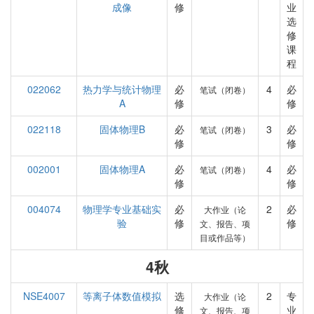
成像
修
业
选
修
课
程
022062
热力学与统计物理
必
4
必
笔试（闭卷）
A
修
修
022118
固体物理B
必
3
必
笔试（闭卷）
修
修
002001
固体物理A
必
4
必
笔试（闭卷）
修
修
004074
物理学专业基础实
必
2
必
大作业（论
验
修
修
文、报告、项
目或作品等）
4秋
NSE4007
等离子体数值模拟
选
2
专
大作业（论
修
业
文、报告、项