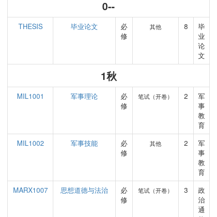
0--
THESIS
毕业论文
必
8
毕
其他
修
业
论
文
1秋
MIL1001
军事理论
必
2
军
笔试（开卷）
修
事
教
育
MIL1002
军事技能
必
2
军
其他
修
事
教
育
MARX1007
思想道德与法治
必
3
政
笔试（开卷）
修
治
通