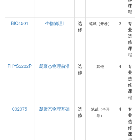
课
程
BIO4501
生物物理I
选
2
专
笔试（开卷）
修
业
选
修
课
程
PHYS5202P
凝聚态物理前沿
选
4
专
其他
修
业
选
修
课
程
002075
凝聚态物理基础
选
4
专
笔试（半开
修
业
卷）
选
修
课