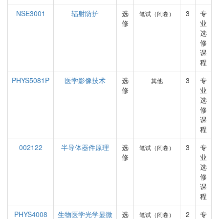
NSE3001
辐射防护
选
3
专
笔试（闭卷）
修
业
选
修
课
程
PHYS5081P
医学影像技术
选
3
专
其他
修
业
选
修
课
程
002122
半导体器件原理
选
3
专
笔试（闭卷）
修
业
选
修
课
程
PHYS4008
生物医学光学显微
选
2
专
笔试（闭卷）