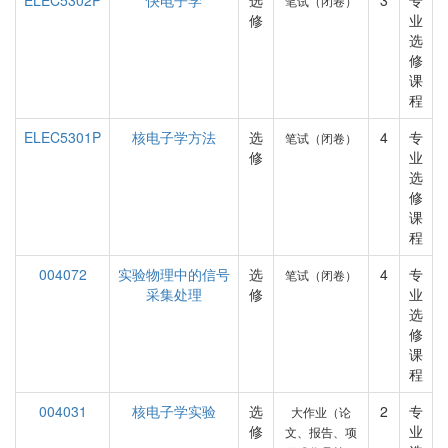
ELEC5302P
快电子学
选
3
专
笔试（闭卷）
修
业
选
修
课
程
ELEC5301P
核电子学方法
选
4
专
笔试（闭卷）
修
业
选
修
课
程
004072
实验物理中的信号
选
4
专
笔试（闭卷）
采集处理
修
业
选
修
课
程
004031
核电子学实验
选
2
专
大作业（论
修
业
文、报告、项