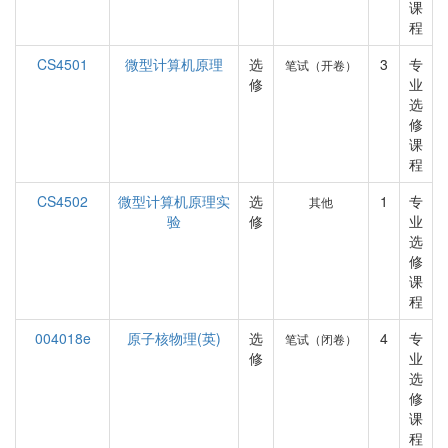
课
程
CS4501
微型计算机原理
选
3
专
笔试（开卷）
修
业
选
修
课
程
CS4502
微型计算机原理实
选
1
专
其他
验
修
业
选
修
课
程
004018e
原子核物理(英)
选
4
专
笔试（闭卷）
修
业
选
修
课
程