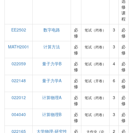
选
修
课
程
EE2502
数字电路
必
3
必
笔试（闭卷）
修
修
MATH2001
计算方法
必
3
必
笔试（闭卷）
修
修
022059
量子力学B
必
4
必
笔试（闭卷）
修
修
022148
量子力学A
必
6
必
笔试（开卷）
修
修
022012
计算物理A
必
3
必
笔试（闭卷）
修
修
004040
计算物理B
必
3
必
笔试（闭卷）
修
修
022165
大学物理-研究性
必
2
必
大作业（论