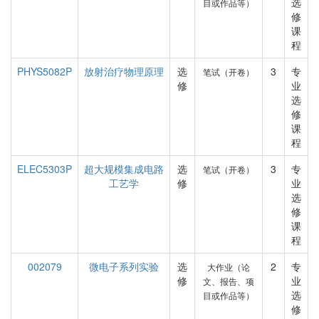
选
目或作品等）
修
课
程
PHYS5082P
放射治疗物理原理
选
3
专
笔试（开卷）
修
业
选
修
课
程
ELEC5303P
超大规模集成电路
选
3
专
笔试（开卷）
工艺学
修
业
选
修
课
程
002079
微电子系列实验
选
2
专
大作业（论
修
业
文、报告、项
选
目或作品等）
修