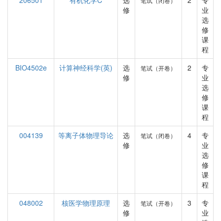
206501
有机化学C
选
2
专
笔试（闭卷）
修
业
选
修
课
程
BIO4502e
计算神经科学(英)
选
2
专
笔试（开卷）
修
业
选
修
课
程
004139
等离子体物理导论
选
4
专
笔试（闭卷）
修
业
选
修
课
程
048002
核医学物理原理
选
3
专
笔试（开卷）
修
业