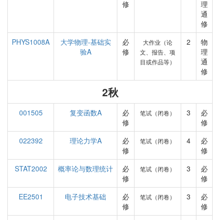
修
理
通
修
PHYS1008A
大学物理-基础实
必
2
物
大作业（论
验A
修
理
文、报告、项
通
目或作品等）
修
2秋
001505
复变函数A
必
3
必
笔试（闭卷）
修
修
022392
理论力学A
必
4
必
笔试（闭卷）
修
修
STAT2002
概率论与数理统计
必
3
必
笔试（闭卷）
修
修
EE2501
电子技术基础
必
3
必
笔试（闭卷）
修
修