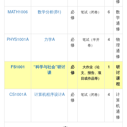
修
MATH1006
数学分析(B1)
必
6
数
笔试（闭卷）
修
学
通
修
PHYS1001A
力学A
必
4
物
笔试（半开
修
理
卷）
通
修
FS1001
“科学与社会”研讨
必
1
研
大作业（论
课
修
讨
文、报告、项
课
目或作品等）
程
CS1001A
计算机程序设计A
必
4
计
笔试（闭卷）
修
算
机
通
修