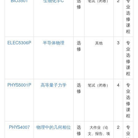
BIO3501
生物化学C
选
2
专
笔试（闭卷）
修
业
选
修
课
程
ELEC5306P
半导体物理
选
3
专
其他
修
业
选
修
课
程
PHYS5001P
高等量子力学
选
4
专
笔试（闭卷）
修
业
选
修
课
程
PHYS4007
物理中的几何相位
选
2
专
大作业（论
修
业
文、报告、项