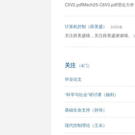
C5V2.pdfMech25-C6V3.pdf理论
计算机控制（薛美盛）
2026春
关注薛美盛喵，关注薛美盛谢谢喵。
关注
（4门）
毕业论文
“科学与社会”研讨课（杨利）
基础生命支持（孙琦）
现代控制理论（王永）