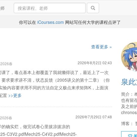
导师
你可以在
iCourses.com
网站写任何大学的课程点评了
查看更多 »
2026年8月2日 02:43
2026春
门课了，毒点基本上都覆盖了我就懒得说了，最近上了一次
泉此
要求要求讲不清，状态反馈（2005讲义的第十二章）（你
次实验内容要求用不同的方法自定义极点来求矩阵K，上面演
简介：
点配置
>>更多
也有留
及之前
chronos
2026年7月29日 07:48
2026春
博客： 
学的确实烂，做完试卷心里拔凉拔凉的
25-C3V2.pdfMech25-C4V2.pdfMech25-