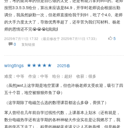
分，考的挺简单的但是自己做的太史，还是有能力拿到95+的。老师
按照3:3.5:3.5给分，算出来应该是84.9，开学时老师说会根据出勤
调分，我虽然缺勤一次，但老师直接给我干到91，吃了个4.0。老师
的大手力度太大了，导致优秀率超了，还辛苦为我们写材料。杨老
师的恩情还不完😭😭😭🙌🙌🙌
5
2025年7月11日 17:32
（最后修改于
2025年7月11日 17:33
）
0
复制链接
wingtings
2025春
难度：中等
作业：中等
给分：超好
收获：很多
（虽然jwxt上这学期是地空置课，但也许杨老师太受欢迎，吸引了四
五十个苕，地空被狠狠炸鱼了😅）
（这学期除了电磁怎么选的数理课苕都这么多😅，畏惧了）
苯人曾经在几年前自学过线性代数，上课基本上划水（还有就是，
数分电磁热学还有这学期的各种神秘大作业实在是让我燃尽了，我
真的学不下去了）。科带的神秘蓝皮讲义让人不敢恭维，但是杨老