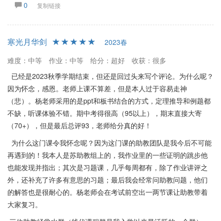
0
复制链接
寒光月华剑
2023春
难度：中等
作业：中等
给分：超好
收获：很多
已经是2023秋季学期结束，但还是回过头来写个评论。为什么呢？
因为怀念，感恩。老师上课不算差，但是本人过于容易走神
（悲）。杨老师采用的是ppt和板书结合的方式，定理推导和例题都
不缺，听课体验不错。期中考得很高（95以上），期末直接大寄
（70+），但是最后总评93，老师给分真的好！
为什么这门课令我怀念呢？因为这门课的助教团队是我今后不可能
再遇到的！我本人是苏助教组上的，我作业里的一些证明的跳步他
也能发现并指出；其次是习题课，几乎每周都有，除了作业讲评之
外，还补充了许多有意思的习题；最后我会经常问助教问题，他们
的解答也是很耐心的。杨老师会在考试前空出一两节课让助教带着
大家复习。