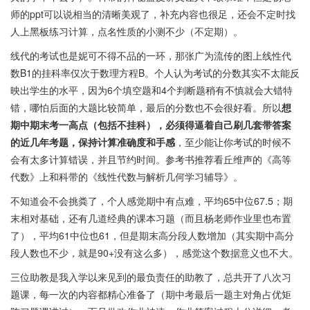
师的ppt可以说相当的清晰美观了，补充内容也很足，还会不定时找
人上黑板练习计算，点名性质的小测不少（不定期）。
线代的考试也是妮可不得不品的一环，那张广为流传的图上线性代
数B1的挂科率仅次于数理方程B。个人认为考试的分数其实不太能反
映出学生的水平，因为6个填空题和4个判断题稍有不慎就会大错特
错，哪怕后面的大题比较简单，最后的分数也不会很好看。所以
想
期中期末考一高点（包括不挂科），必须得逼着自己刷几套带答案
的近几年考题，保持计算准确度和手感
，至少能让你考试的时候不
会有太多计算错误，并且节约时间。参考书推荐看丘维声的《高等
代数》上和科带的《线性代数与解析几何学习辅导》。
不知道会不会挑粪了，个人感觉期中有点难，平均65中位67.5；期
末相对基础，还有几道经典的课本习题（而且杨老师作业里也布置
了），平均61中位也61，但是期末高分段人数增加（其实期中高分
段人数也不少，就是90+没有这么多），感觉这个数据意义也不大。
三位助教是我入学以来见到的最负责任的助教了，总共开了八次习
题课，每一次的内容都精心准备了（期中考最后一题主对角占优矩