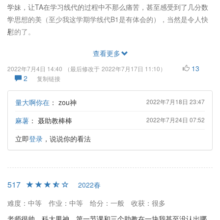
学妹，让TA在学习线代的过程中不那么痛苦，甚至感受到了几分数
学思想的美（至少我这学期学线代B1是有体会的），当然是令人快
慰的了。
查看更多
13
2022年7月4日 14:40
（最后修改于
2022年7月17日 11:10
）
2
复制链接
量大啊你在
：
zou神
2022年7月18日 23:47
麻薯
：
聂助教棒棒
2022年7月24日 07:52
立即
登录
，说说你的看法
517
2022春
难度：中等
作业：中等
给分：一般
收获：很多
老师很帅，科大男神，第一节课和三个助教在一块我甚至没认出哪