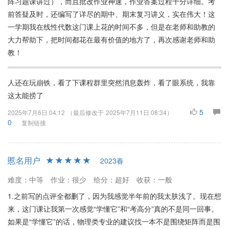
阵习题课讲过），而且批改作业神速，作业答案过程十分详细。考
前答疑及时，还编写了详尽的期中、期末复习讲义，实在伟大！这
一学期我在线性代数这门课上花的时间不多，但是在老师和助教的
大力帮助下，把时间都花在最有价值的地方了，再次感谢老师和助
教！
人还在玩崩铁，看了下课程群里突然消息轰炸，看了眼系统，我靠
这太能捞了
5
2025年7月6日 04:12
（最后修改于
2025年7月11日 08:34
）
0
复制链接
慝名用户
2023春
难度：中等
作业：很少
给分：超好
收获：一般
1.之前写的点评全都删了，因为我感觉半年前的我太肤浅了。现在想
来，这门课让我第一次感觉“学懂它”和“考高分”真的不是同一回事。
如果是“学懂它”的话，物理类专业的建议找一本不是围绕矩阵而是围