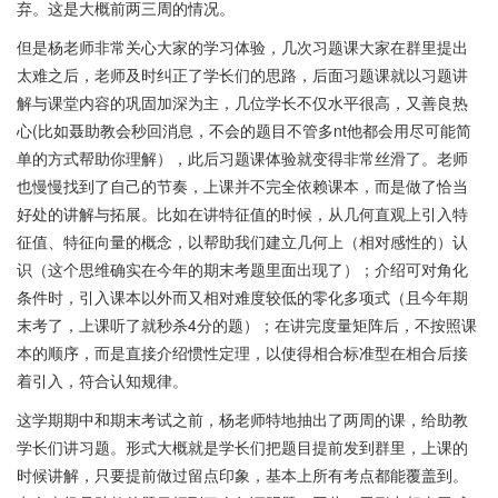
弃。这是大概前两三周的情况。
但是杨老师非常关心大家的学习体验，几次习题课大家在群里提出
太难之后，老师及时纠正了学长们的思路，后面习题课就以习题讲
解与课堂内容的巩固加深为主，几位学长不仅水平很高，又善良热
心(比如聂助教会秒回消息，不会的题目不管多nt他都会用尽可能简
单的方式帮助你理解），此后习题课体验就变得非常丝滑了。老师
也慢慢找到了自己的节奏，上课并不完全依赖课本，而是做了恰当
好处的讲解与拓展。比如在讲特征值的时候，从几何直观上引入特
征值、特征向量的概念，以帮助我们建立几何上（相对感性的）认
识（这个思维确实在今年的期末考题里面出现了）；介绍可对角化
条件时，引入课本以外而又相对难度较低的零化多项式（且今年期
末考了，上课听了就秒杀4分的题）；在讲完度量矩阵后，不按照课
本的顺序，而是直接介绍惯性定理，以使得相合标准型在相合后接
着引入，符合认知规律。
这学期期中和期末考试之前，杨老师特地抽出了两周的课，给助教
学长们讲习题。形式大概就是学长们把题目提前发到群里，上课的
时候讲解，只要提前做过留点印象，基本上所有考点都能覆盖到。