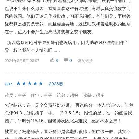
三位助教经常水群（线代课程群是我入学以来最活跃的一个群），
也说不出来什么原因，我挺喜欢这种有时整活有时认真交流数学问
题的氛围。他们无论是作业批改，习题课组织，考前指导，平时答
疑都算是极其负责的，而且更重要地，这些助教和普通助教的区别
在于，让人不会产生距离感并想与之交个朋友。
所以这条评论对学弟学妹们也没啥用，因为助教风格显然因年而
异，权当我的个人情结吧......
3
0
2024年2月5日 03:07
复制链接
qaz
2023春
难度：中等
作业：中等
给分：超好
收获：很多
先说结论：选，是个负责的好老师。 再说给分：本人总评4.3。计算
总评94.3，所以捞了一手。（3 3.5 3.5） 惭愧的是，唯一的点名我
翘了，平时分*15/16，但老师没因此为难我，感谢不杀之恩！
被置到了杨老师班，看评价都是说老师很帅，但讲课一般。其实不
然，老师对课本内容的讲解应该是正常水平。 老师会补充很多数、