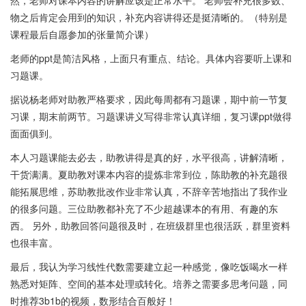
物之后肯定会用到的知识，补充内容讲得还是挺清晰的。（特别是
课程最后自愿参加的张量简介课）
老师的ppt是简洁风格，上面只有重点、结论。具体内容要听上课和
习题课。
据说杨老师对助教严格要求，因此每周都有习题课，期中前一节复
习课，期末前两节。习题课讲义写得非常认真详细，复习课ppt做得
面面俱到。
本人习题课能去必去，助教讲得是真的好，水平很高，讲解清晰，
干货满满。夏助教对课本内容的提炼非常到位，陈助教的补充题很
能拓展思维，苏助教批改作业非常认真，不辞辛苦地指出了我作业
的很多问题。三位助教都补充了不少超越课本的有用、有趣的东
西。 另外，助教回答问题很及时，在班级群里也很活跃，群里资料
也很丰富。
最后，我认为学习线性代数需要建立起一种感觉，像吃饭喝水一样
熟悉对矩阵、空间的基本处理或转化。培养之需要多思考问题，同
时推荐3b1b的视频，数形结合百般好！