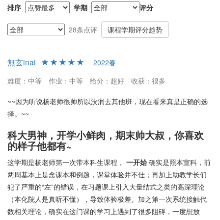
考试与给分
排序
学期
评分
杨老师在考试前会留出时间专门进行复习课，助教团队也会准备详
细的复习讲义，帮助学生掌握知识框架。考试重视考察计算能力及
28条点评
课程学期评分趋势
对课程内容的熟悉程度。而且，杨老师的给分普遍被认为慷慨，即
便分数在期末考中不高，仍然会通过调分和学期表现适当提高学生
無玄inai
2022春
的总评，优秀率较高。
难度：中等
作业：中等
给分：超好
收获：很多
总评
~~因为听说杨老师很帅所以没润去其他班，现在看来真是正确的选
总体来说，杨金榜老师的《线性代数(B1)》课程在教学内容、考试
择。~~
准备和助教支持上表现出色。虽然教学方法在初期稍显不足，但后
期的改善以及他与助教团队的努力得到了学生的广泛认可。课程适
科大男神，开学小鲜肉，期末帅大叔，你喜欢
合那些愿意结合课外资源进行自学，且希望在友好评分政策下取得
的样子他都有~
好成绩的学生。
这学期是杨老师第一次带本科生课程，
一开始
确实是照本宣科，前
两周基本上是念课本和例题，课堂体验并不佳；再加上助教学长们
犯了严重的“左”的错误，在习题课上引入大量结式之类的高深理论
（本化院人是真听不懂），导致体验极差。加之第一次系统接触代
数相关理论，确实在这门课的学习上遇到了很多阻碍，一度想放