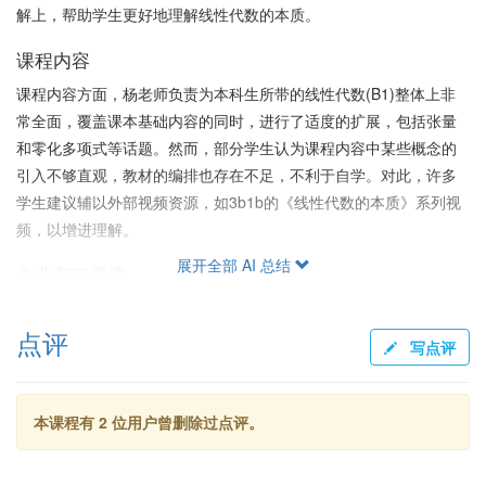
解上，帮助学生更好地理解线性代数的本质。
课程内容
课程内容方面，杨老师负责为本科生所带的线性代数(B1)整体上非
常全面，覆盖课本基础内容的同时，进行了适度的扩展，包括张量
和零化多项式等话题。然而，部分学生认为课程内容中某些概念的
引入不够直观，教材的编排也存在不足，不利于自学。对此，许多
学生建议辅以外部视频资源，如3b1b的《线性代数的本质》系列视
频，以增进理解。
展开全部 AI 总结
作业和习题课
杨老师的课程作业量适中，能够覆盖各个知识点，且作业选题较为
点评
讲究，较好地平衡了计算与证明。习题课也是课程的亮点，由负责
写点评
任且乐于帮助学生的助教们负责，内容不仅包含课本习题的讲解，
还涉及到一些拓展内容，有效帮助学生巩固所学知识且消化课程难
点。此外，课后资源丰富，助教们在群内积极分享习题课的讲义以
本课程有 2 位用户曾删除过点评。
及复习资料。