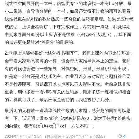
绕线性空间展开的一本书，信智类专业的建议找一本有LU分解、最
小二乘法、奇异值分解的一本书，如果还觉得不过瘾的话可以看看
线性代数A类课程的教材熟悉一些奇怪的技巧和定理。如果是应付考
试的话，上课全程听讲，下课完成作业，考前刷一刷题，我觉得期
中期末卷面分95分以上应该不是很难（仅代表个人观点）。我下面
的点评更多是针对“考高分”的目标的。
2.老师上课能够很好地结合板书和PPT。老师上课的内容比较基础，
会带着大家熟悉初等的计算，也会带大家推导课本上的定理。老师
有的时候也会进行一些拓展，对偶空间、张量、张量积都会出现，
但是这一部分还是以娱乐为主。作业可以参考对应的习题解答只要
不是抄袭即可。习题课可以去也可以不去影响不大。考前刷题非常
重要，期中多看一看和秩有关的压轴题，期末多练一练相似和相合
的计算就可以了。最后应该是会捞的，我也被捞了几分。
最后闲的无聊放一道清华线性代数的期末题，感兴趣的同学可以思
考一下。试证明：设nxn维的实对称矩阵A>0，则对于任意n维的实
T
T
-1
列向量x，都有0≤x
(A+xx
)
x<1。方法不唯一。
4
2024年1月11日 13:54
（最后修改于
2024年1月11日 13:55
）