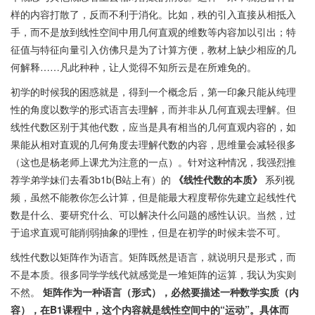
样的内容打散了，反而不利于消化。比如，秩的引入直接从相抵入
手，而不是放到线性空间中用几何直观的维数等内容加以引出；特
征值与特征向量引入仿佛只是为了计算方便，教材上缺少相应的几
何解释……凡此种种，让人觉得不知所云是在所难免的。
初学的时候我的困惑就是，得到一个概念后，第一印象只能从纯理
性的角度以数学的形式语言去理解，而并非从几何直观去理解。但
线性代数区别于其他代数，应当是具有相当的几何直观内容的，如
果能从相对直观的几何角度去理解代数的内容，思维量会减轻很多
（这也是杨老师上课尤为注意的一点）。针对这种情况，我强烈推
荐学弟学妹们去看3b1b(B站上有）的
《线性代数的本质》
系列视
频，虽然不能教你怎么计算，但是能最大程度帮你先建立起线性代
数是什么、要研究什么、可以解决什么问题的感性认识。当然，过
于追求直观可能削弱抽象的理性，但是在初学的时候未尝不可。
线性代数以矩阵作为语言。矩阵既然是语言，就说明只是形式，而
不是本质。很多同学学线代就感觉是一堆矩阵的运算，我认为实则
不然。
矩阵作为一种语言（形式），必然要描述一种数学实质（内
容），在B1课程中，这个内容就是线性空间中的“运动”。具体而