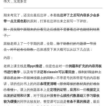
伟大，无需多言
期末考完了，还没出最后总评，本着
出总评了之后写内容多少会多
带一点主观色彩
的原则，打算在总评出来之前写一下评价。
附：其实期中跟期末的分看完之后感觉不需要看总评也能猜到结果
了。
跟杨老师上了一个学期的课，全勤，
除了助教们的习题课一节没
去，对不起各位助教。
总体感受下来大概可以从以下几点说：
内容：
老师上课主线是
用ppt推进
，但是也会对一些
例题和扩充的内容用板
书进行教学
，以及每节课
还有classin可以看回放
，
很利好我这种上
课容易走神一不留神没跟上的同学。
不带星号的和带星号的内容都
讲，讲的也比书上的内容
条理更清晰
（那倒霉催的教材真的好难自
己看懂）
。课上的例题基本上是
定理的证明，应用
和一些
根据定义
出发的证明和计算
，对于我这种
没有什么线性代数基础
又
学习吸收
较为缓慢
的同学比较友好。整堂课可以说是
有条不紊的推进
，最后