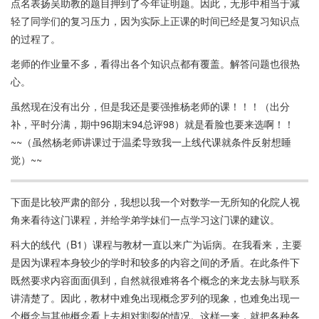
点名表扬吴助教的题目押到了今年证明题。因此，无形中相当于减
轻了同学们的复习压力，因为实际上正课的时间已经是复习知识点
的过程了。
老师的作业量不多，看得出各个知识点都有覆盖。解答问题也很热
心。
虽然现在没有出分，但是我还是要强推杨老师的课！！！（出分
补，平时分满，期中96期末94总评98）就是看脸也要来选啊！！
~~（虽然杨老师讲课过于温柔导致我一上线代课就条件反射想睡
觉）~~
下面是比较严肃的部分，我想以我一个对数学一无所知的化院人视
角来看待这门课程，并给学弟学妹们一点学习这门课的建议。
科大的线代（B1）课程与教材一直以来广为诟病。在我看来，主要
是因为课程本身较少的学时和较多的内容之间的矛盾。在此条件下
既然要求内容面面俱到，自然就很难将各个概念的来龙去脉与联系
讲清楚了。因此，教材中难免出现概念罗列的现象，也难免出现一
个概念与其他概念看上去相对割裂的情况。这样一来，就把各种各