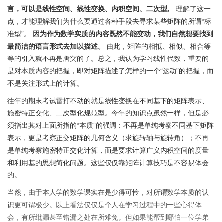
言，可以是线性空间、线性变换、内积空间、二次型。
理解了这一
点，才能理解我们为什么要通过各种手段去寻求某些矩阵的所谓“标
准型”。
因为作为数学实质的内容既然不能变动，我们自然想要找到
最简洁的语言形式去加以描述。
由此，矩阵的相抵、相似、相合等
等的引入就不再是唐突的了。总之，我认为学习线性代数，重要的
是对本质内容的把握，即对矩阵描述了怎样的一个“运动”的把握，而
不是关注形式上的计算。
往年的期末考试雷打不动的就是线性变换在不同基下的矩阵表示、
施密特正交化、二次型化规范型。今年的知识点虽然一样，但是必
须指出其对上面所指的“本质”的强调：不再是单纯考察不同基下矩阵
表示，更是考察正交矩阵的几何含义（求旋转轴与旋转角）；不再
是单纯考察施密特正交化计算，而是要求计算广义内积空间的度量
和利用基的思想简化问题。这些仅仅靠矩阵计算技巧是不容易体会
的。
当然，由于本人学的数学课实在是少得可怜，对所谓数学本质的认
识更可谓极少。以上看法仅仅是个人在学习过程中的一些心得体
会，有所纰漏甚至错漏之处在所难免。但如果能帮到哪怕一位学弟