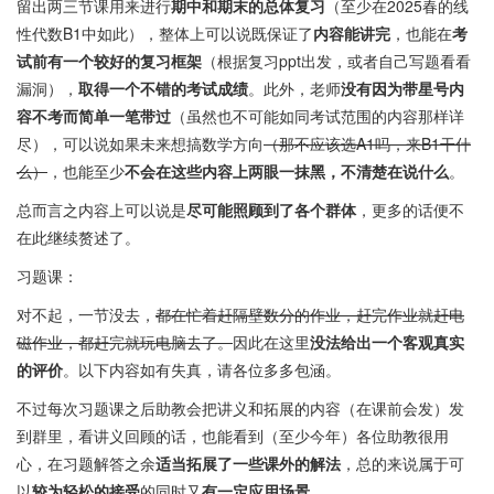
留出两三节课用来进行
期中和期末的总体复习
（至少在2025春的线
性代数B1中如此），整体上可以说既保证了
内容能讲完
，也能在
考
试前有一个较好的复习框架
（根据复习ppt出发，或者自己写题看看
漏洞），
取得一个不错的考试成绩
。此外，老师
没有因为带星号内
容不考而简单一笔带过
（虽然也不可能如同考试范围的内容那样详
尽），可以说如果未来想搞数学方向
（那不应该选A1吗，来B1干什
么）
，也能至少
不会在这些内容上两眼一抹黑，不清楚在说什么
。
总而言之内容上可以说是
尽可能照顾到了各个群体
，更多的话便不
在此继续赘述了。
习题课：
对不起，一节没去，
都在忙着赶隔壁数分的作业，赶完作业就赶电
磁作业，都赶完就玩电脑去了。
因此在这里
没法给出一个客观真实
的评价
。以下内容如有失真，请各位多多包涵。
不过每次习题课之后助教会把讲义和拓展的内容（在课前会发）发
到群里，看讲义回顾的话，也能看到（至少今年）各位助教很用
心，在习题解答之余
适当拓展了一些课外的解法
，总的来说属于可
以
较为轻松的接受
的同时又
有一定应用场景
。