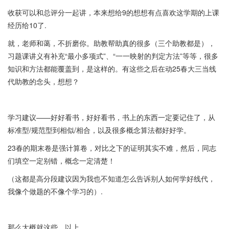
收获可以和总评分一起讲，本来想给9的想想有点喜欢这学期的上课
经历给10了.
就，老师和蔼，不折磨你。助教帮助真的很多（三个助教都是），
习题课讲义有补充“最小多项式”、“一一映射的判定方法”等等，很多
知识和方法都能覆盖到，是这样的。有这些之后在动25春大三当线
代助教的念头，想想？
学习建议——好好看书，好好看书，书上的东西一定要记住了，从
标准型/规范型到相似/相合，以及很多概念算法都好好学。
23春的期末卷是强计算卷，对比之下的证明其实不难，然后，同志
们填空一定别错，概念一定清楚！
（这都是高分段建议因为我也不知道怎么告诉别人如何学好线代，
我像个做题的不像个学习的）.
那么大概就这些，以上.