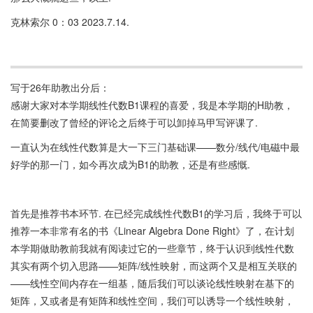
克林索尔 0：03 2023.7.14.
写于26年助教出分后：
感谢大家对本学期线性代数B1课程的喜爱，我是本学期的H助教，
在简要删改了曾经的评论之后终于可以卸掉马甲写评课了.
一直认为在线性代数算是大一下三门基础课——数分/线代/电磁中最
好学的那一门，如今再次成为B1的助教，还是有些感慨.
首先是推荐书本环节. 在已经完成线性代数B1的学习后，我终于可以
推荐一本非常有名的书《Linear Algebra Done Right》了，在计划
本学期做助教前我就有阅读过它的一些章节，终于认识到线性代数
其实有两个切入思路——矩阵/线性映射，而这两个又是相互关联的
——线性空间内存在一组基，随后我们可以谈论线性映射在基下的
矩阵，又或者是有矩阵和线性空间，我们可以诱导一个线性映射，