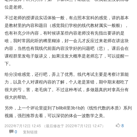
位是老师。
不过老师的授课说实话体验一般，有点照本宣科的感觉，讲的基本
是教材里的内容和题目（感觉我们学校的线代教材属实一般般），
也有补充少许内容，有时候讲某些内容老师没有先指出要讲的是
啥，我时常因此听的稀里糊涂，好一会儿才反应过来老师在讲这块
内容，当然也有我线代前面内容没学好的问题吧（悲）。课后会在
课程群里发电子版讲义，如果没发大概率是老师忘了，可以提醒一
下。
给分没啥感觉，还行吧，弄上了优秀。线代考试主要是考察计算能
力，以及个人对课程内容的了解，个人老是算错，期中期末都吃了
很大的亏，害，老毛病了。不过这种考试，多做题真的对拿高分有
很大的帮助。
另外，上一个评论里提到了bilibili里3b1b的《线性代数的本质》系列
视频，强烈推荐去看，可以深切的体会一波数学之美。
8
2022年7月12日 12:45
（最后修改于
2022年7月12日 12:47
）
0
复制链接