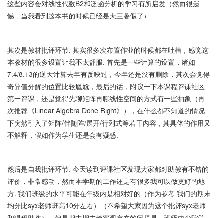
这些内容会对线性代数B2和泛函分析的学习有所启发（然而很遗
憾，当我看到这本书的时候已经是大三暑假了）.
其次是教材批评环节. 其实很多次布置作业的时候都在吐槽，感觉这
本教材的很多设置让我不太舒服. 首先是一些计算的设置，诸如
7.4/8.13的逆天计算去年有反映过，今年还是没有删除，其次会觉得
奇异值分解的位置比较尴尬，最后的话，附议一下本课程评课社区
第一评课，还是觉得先聊矩阵再聊线性空间的方式有一些抽象（再
次推荐《Linear Algebra Done Right》），在什么都不知道的情况
下突然引入了矩阵/伴随阵/展开/行列式等若干内容，其具体的作用又
不解释，假如作为学生还是会有疑惑.
然后是自我批评环节. 今天读到评课社区发现大家都对助教有不错的
评价，非常感动，然而本学期的工作还是有很多我可以做更好的地
方. 我们班级的水平可能在年级内是相对好的（作为参考 我们的期末
均分比syx老师班高10分左右）（不希望大家因为这个批评syx老师
和课程助教），但是期中期末都客观存在的问题是，班级内少院学