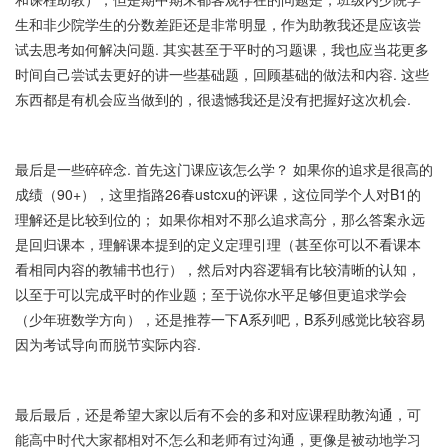
生和非少院学生的分数差距还是非常明显，作为助教我还是应该尝
试去思考如何解决问题. 其实甚至于平时的习题课，我也应当花更多
时间自己尝试去更好的讲一些基础题，回顾基础的做法和内容. 这些
东西都是有机会应当做到的，很遗憾我还是没有把握好这次机会.
最后是一些碎碎念. 首先这门课应该怎么学？ 如果你的追求是很高的
成绩（90+），这里指路26春ustcxu的评课，这位同学个人对B1的
理解还是比较到位的； 如果你相对不那么追求高分，那么答案永远
是回归课本，理解课本提到的定义定理引理（甚至你可以不看课本
看相同内容的教辅书也行），然后对内容逻辑有比较清晰的认知，
以至于可以完成平时的作业题；至于说你水平足够但更追求学会
（少年班数学方向），还是推荐一下A系列吧，B系列感觉比较容易
因为考试导向而脱节实际内容.
最后最后，还是希望大家以后有不会的多和对应课程助教沟通，可
能高中时代大家都相对不怎么和老师有过沟通，更像是被动地学习