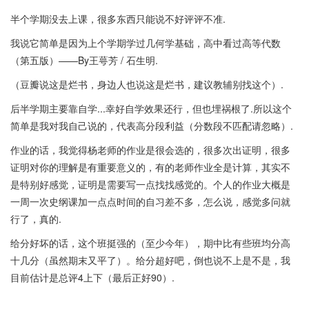
半个学期没去上课，很多东西只能说不好评评不准.
我说它简单是因为上个学期学过几何学基础，高中看过高等代数
（第五版）——By王萼芳 / 石生明.
（豆瓣说这是烂书，身边人也说这是烂书，建议教辅别找这个）.
后半学期主要靠自学...幸好自学效果还行，但也埋祸根了.所以这个
简单是我对我自己说的，代表高分段利益（分数段不匹配请忽略）.
作业的话，我觉得杨老师的作业是很会选的，很多次出证明，很多
证明对你的理解是有重要意义的，有的老师作业全是计算，其实不
是特别好感觉，证明是需要写一点找找感觉的。个人的作业大概是
一周一次史纲课加一点点时间的自习差不多，怎么说，感觉多问就
行了，真的.
给分好坏的话，这个班挺强的（至少今年），期中比有些班均分高
十几分（虽然期末又平了）。给分超好吧，倒也说不上是不是，我
目前估计是总评4上下（最后正好90）.