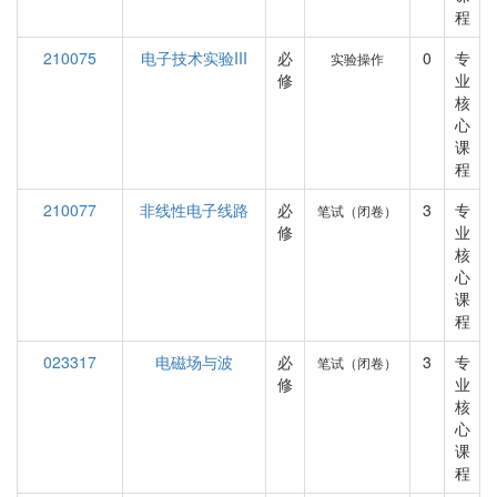
程
210075
电子技术实验III
必
0
专
实验操作
修
业
核
心
课
程
210077
非线性电子线路
必
3
专
笔试（闭卷）
修
业
核
心
课
程
023317
电磁场与波
必
3
专
笔试（闭卷）
修
业
核
心
课
程