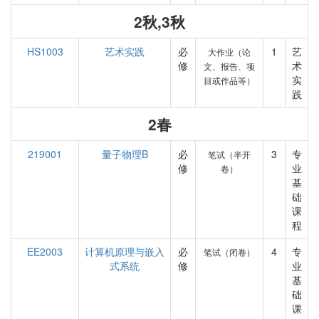
2秋,3秋
HS1003
艺术实践
必
1
艺
大作业（论
修
术
文、报告、项
实
目或作品等）
践
2春
219001
量子物理B
必
3
专
笔试（半开
修
业
卷）
基
础
课
程
EE2003
计算机原理与嵌入
必
4
专
笔试（闭卷）
式系统
修
业
基
础
课