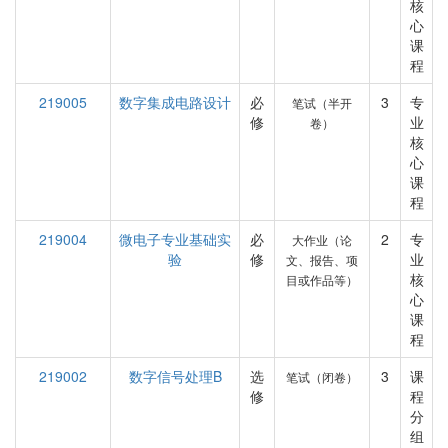
核
心
课
程
219005
数字集成电路设计
必
3
专
笔试（半开
修
业
卷）
核
心
课
程
219004
微电子专业基础实
必
2
专
大作业（论
验
修
业
文、报告、项
核
目或作品等）
心
课
程
219002
数字信号处理B
选
3
课
笔试（闭卷）
修
程
分
组