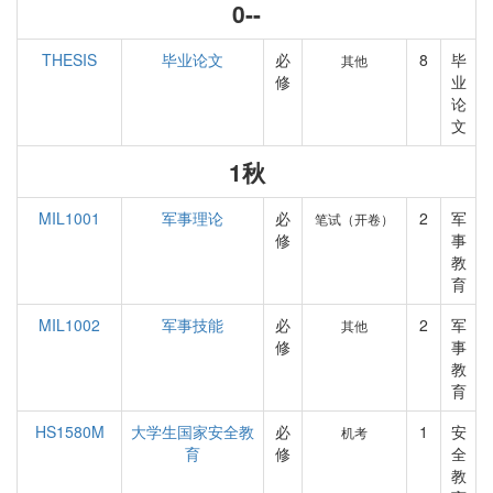
0--
THESIS
毕业论文
必
8
毕
其他
修
业
论
文
1秋
MIL1001
军事理论
必
2
军
笔试（开卷）
修
事
教
育
MIL1002
军事技能
必
2
军
其他
修
事
教
育
HS1580M
大学生国家安全教
必
1
安
机考
育
修
全
教