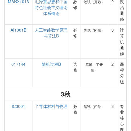
MARX1013
毛泽东思想和中国
必
2
政
笔试（开卷）
特色社会主义理论
修
治
体系概论
通
修
AI1001B
人工智能数学原理
必
3
计
笔试（闭卷）
与算法B
修
算
机
通
修
017144
随机过程B
选
2
课
笔试（半开
修
程
卷）
分
组
3秋
IC3001
半导体材料与物理
必
3
专
笔试（闭卷）
修
业
核
心
课