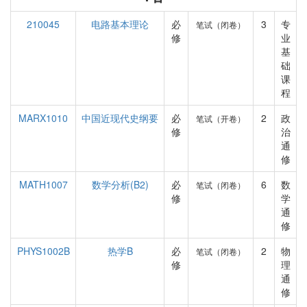
210045
电路基本理论
必
3
专
笔试（闭卷）
修
业
基
础
课
程
MARX1010
中国近现代史纲要
必
2
政
笔试（开卷）
修
治
通
修
MATH1007
数学分析(B2)
必
6
数
笔试（闭卷）
修
学
通
修
PHYS1002B
热学B
必
2
物
笔试（闭卷）
修
理
通
修