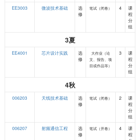
EE3003
微波技术基础
选
4
课
笔试（闭卷）
修
程
分
组
3夏
EE4001
芯片设计实践
选
3
课
大作业（论
修
程
文、报告、项
分
目或作品等）
组
4秋
006203
天线技术基础
选
2
课
笔试（闭卷）
修
程
分
组
006207
射频通信工程
选
4
课
笔试（开卷）
修
程