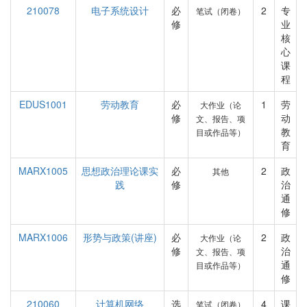
210078
电子系统设计
必
2
专
笔试（闭卷）
修
业
核
心
课
程
EDUS1001
劳动教育
必
1
劳
大作业（论
修
动
文、报告、项
教
目或作品等）
育
MARX1005
思想政治理论课实
必
2
政
其他
践
修
治
通
修
MARX1006
形势与政策(讲座)
必
2
政
大作业（论
修
治
文、报告、项
通
目或作品等）
修
210060
计算机网络
选
4
课
笔试（闭卷）