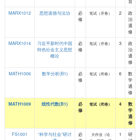
育
MARX1012
思想道德与法治
必
2
政
笔试（开卷）
修
治
通
修
MARX1014
习近平新时代中国
必
3
政
笔试（开卷）
特色社会主义思想
修
治
概论
通
修
MATH1006
数学分析(B1)
必
6
数
笔试（闭卷）
修
学
通
修
MATH1009
线性代数(B1)
必
4
数
笔试（闭卷）
修
学
通
修
FS1001
“科学与社会”研讨
必
1
研
大作业（论