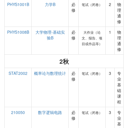
PHYS1001B
力学B
必
2
物
笔试（闭卷）
修
理
通
修
PHYS1008B
大学物理-基础实
必
1
物
大作业（论
验B
修
理
文、报告、项
通
目或作品等）
修
2秋
STAT2002
概率论与数理统计
必
3
专
笔试（闭卷）
修
业
基
础
课
程
210050
数字逻辑电路
必
3
专
笔试（闭卷）
修
业
基