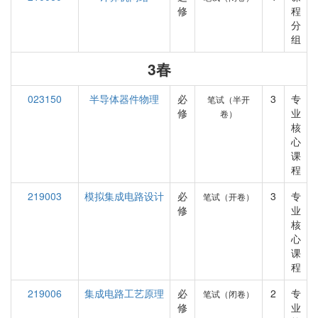
修
程
分
组
3春
023150
半导体器件物理
必
3
专
笔试（半开
修
业
卷）
核
心
课
程
219003
模拟集成电路设计
必
3
专
笔试（开卷）
修
业
核
心
课
程
219006
集成电路工艺原理
必
2
专
笔试（闭卷）
修
业