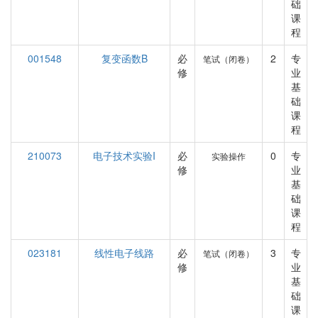
础
课
程
001548
复变函数B
必
2
专
笔试（闭卷）
修
业
基
础
课
程
210073
电子技术实验I
必
0
专
实验操作
修
业
基
础
课
程
023181
线性电子线路
必
3
专
笔试（闭卷）
修
业
基
础
课