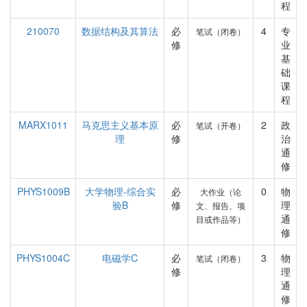
程
210070
数据结构及其算法
必
4
专
笔试（闭卷）
修
业
基
础
课
程
MARX1011
马克思主义基本原
必
2
政
笔试（开卷）
理
修
治
通
修
PHYS1009B
大学物理-综合实
必
0
物
大作业（论
验B
修
理
文、报告、项
通
目或作品等）
修
PHYS1004C
电磁学C
必
3
物
笔试（闭卷）
修
理
通
修