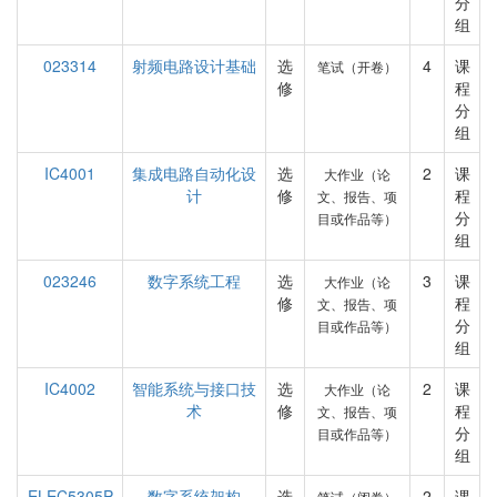
分
组
023314
射频电路设计基础
选
4
课
笔试（开卷）
修
程
分
组
IC4001
集成电路自动化设
选
2
课
大作业（论
计
修
程
文、报告、项
分
目或作品等）
组
023246
数字系统工程
选
3
课
大作业（论
修
程
文、报告、项
分
目或作品等）
组
IC4002
智能系统与接口技
选
2
课
大作业（论
术
修
程
文、报告、项
分
目或作品等）
组
ELEC5305P
数字系统架构
选
2
课
笔试（闭卷）