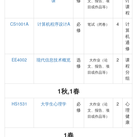
课
修
讨
文、报告、项
课
目或作品等）
程
CS1001A
计算机程序设计A
必
4
计
笔试（闭卷）
修
算
机
通
修
EE4002
现代信息技术概览
选
2
课
大作业（论
修
程
文、报告、项
分
目或作品等）
组
1秋,1春
HS1531
大学生心理学
必
2
心
大作业（论
修
理
文、报告、项
健
目或作品等）
康
1春