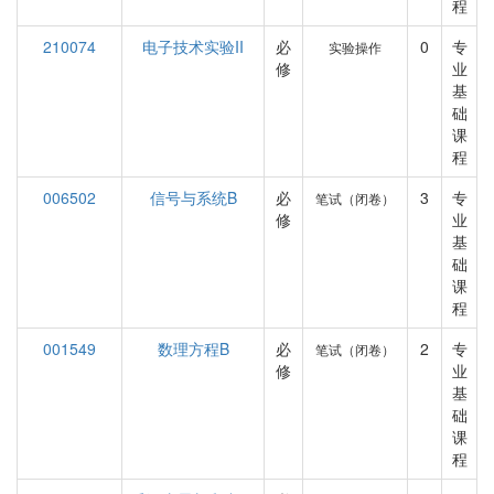
程
210074
电子技术实验II
必
0
专
实验操作
修
业
基
础
课
程
006502
信号与系统B
必
3
专
笔试（闭卷）
修
业
基
础
课
程
001549
数理方程B
必
2
专
笔试（闭卷）
修
业
基
础
课
程