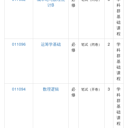
计B
修
科
群
基
础
课
程
011096
运筹学基础
必
2
学
笔试（闭卷）
修
科
群
基
础
课
程
011094
数理逻辑
必
3
学
笔试（开卷）
修
科
群
基
础
课
程