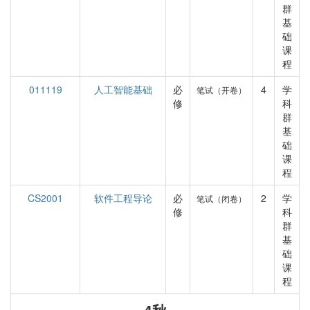
群
基
础
课
程
011119
人工智能基础
必
4
学
笔试（开卷）
修
科
群
基
础
课
程
CS2001
软件工程导论
必
2
学
笔试（闭卷）
修
科
群
基
础
课
程