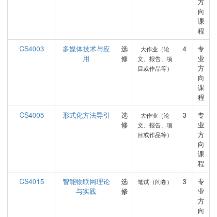
方
向
课
程
CS4003
多媒体技术与应
选
4
专
大作业（论
用
修
业
文、报告、项
方
目或作品等）
向
课
程
CS4005
形式化方法导引
选
3
专
大作业（论
修
业
文、报告、项
方
目或作品等）
向
课
程
CS4015
智能物联网理论
选
3
专
笔试（闭卷）
与实践
修
业
方
向