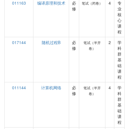
011163
编译原理和技术
必
4
专
笔试（闭卷）
修
业
核
心
课
程
017144
随机过程B
必
2
学
笔试（半开
修
科
卷）
群
基
础
课
程
011144
计算机网络
必
4
学
笔试（半开
修
科
卷）
群
基
础
课
程