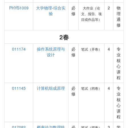
PHYS1009
大学物理-综合实
必
2
物
大作业（论
验
修
理
文、报告、项
通
目或作品等）
修
2春
011174
操作系统原理与
必
4
专
笔试（开卷）
设计
修
业
核
心
课
程
011145
计算机组成原理
必
4
专
笔试（闭卷）
修
业
核
心
课
程
017082
概率论与数理统
必
3
学
笔试（闭卷）