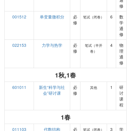
通
修
001512
单变量微积分
必
6
数
笔试（闭卷）
修
学
通
修
022153
力学与热学
必
4
物
笔试（半开
修
理
卷）
通
修
1秋,1春
601011
新生“科学与社
必
1
研
其他
会”研讨课
修
讨
课
程
1春
011103
代数结构
必
3
学
笔试（闭卷）