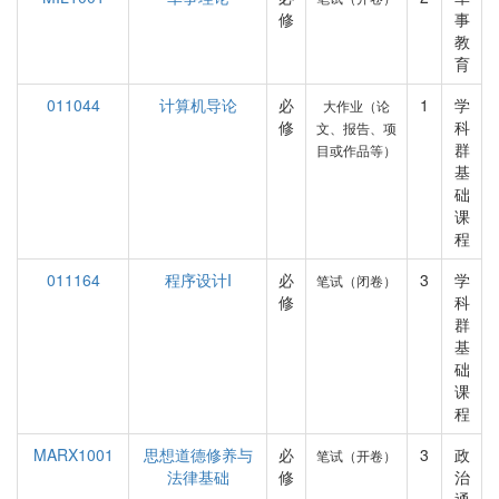
修
事
教
育
011044
计算机导论
必
1
学
大作业（论
修
科
文、报告、项
群
目或作品等）
基
础
课
程
011164
程序设计I
必
3
学
笔试（闭卷）
修
科
群
基
础
课
程
MARX1001
思想道德修养与
必
3
政
笔试（开卷）
法律基础
修
治