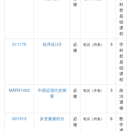
修
科
群
基
础
课
程
011175
程序设计II
必
3
学
笔试（闭卷）
修
科
群
基
础
课
程
MARX1002
中国近现代史纲
必
3
政
笔试（开卷）
要
修
治
通
修
001513
多变量微积分
必
6
数
笔试（闭卷）
修
学
通