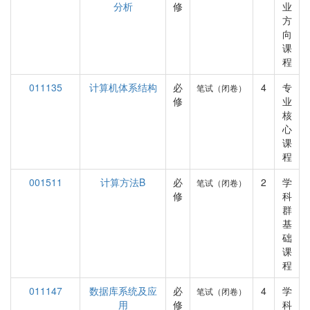
分析
修
业
方
向
课
程
011135
计算机体系结构
必
4
专
笔试（闭卷）
修
业
核
心
课
程
001511
计算方法B
必
2
学
笔试（闭卷）
修
科
群
基
础
课
程
011147
数据库系统及应
必
4
学
笔试（闭卷）
用
修
科