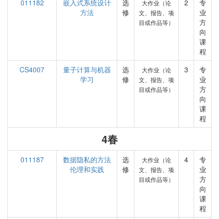
011182
嵌入式系统设计
选
2
专
大作业（论
方法
修
业
文、报告、项
方
目或作品等）
向
课
程
CS4007
量子计算与机器
选
3
专
大作业（论
学习
修
业
文、报告、项
方
目或作品等）
向
课
程
4春
011187
数据隐私的方法
选
4
专
大作业（论
伦理和实践
修
业
文、报告、项
方
目或作品等）
向
课
程