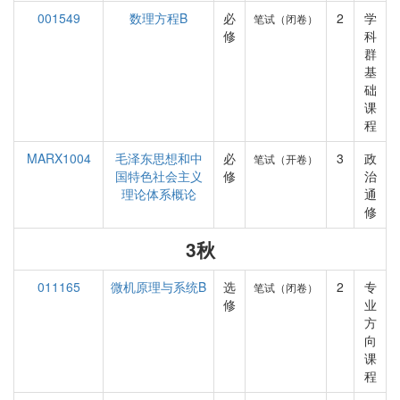
001549
数理方程B
必
2
学
笔试（闭卷）
修
科
群
基
础
课
程
MARX1004
毛泽东思想和中
必
3
政
笔试（开卷）
国特色社会主义
修
治
理论体系概论
通
修
3秋
011165
微机原理与系统B
选
2
专
笔试（闭卷）
修
业
方
向
课
程