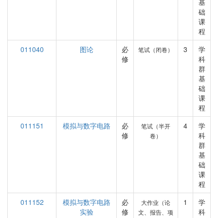
基
础
课
程
011040
图论
必
3
学
笔试（闭卷）
修
科
群
基
础
课
程
011151
模拟与数字电路
必
4
学
笔试（半开
修
科
卷）
群
基
础
课
程
011152
模拟与数字电路
必
1
学
大作业（论
实验
修
科
文、报告、项