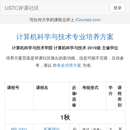
USTC评课社区
登录
写任何大学的课程点评上
iCourses.com
计算机科学与技术专业培养方案
计算机科学与技术学院 计算机科学与技术 2019级 主修学位
培养方案页面是评课社区推出的新功能，信息可能不完善，仅供参
考，请以
教务处培养方案
为准。
课程号
课程名
必
考核形式
学
课
修/
分
程
选
类
修
别
1秋
MIL1001
军事理论
必
2
军
笔试（开卷）