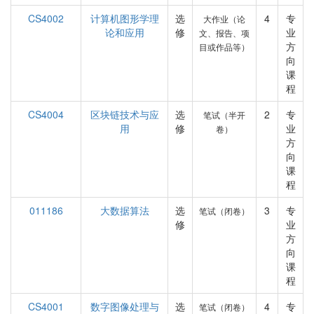
CS4002
计算机图形学理
选
4
专
大作业（论
论和应用
修
业
文、报告、项
方
目或作品等）
向
课
程
CS4004
区块链技术与应
选
2
专
笔试（半开
用
修
业
卷）
方
向
课
程
011186
大数据算法
选
3
专
笔试（闭卷）
修
业
方
向
课
程
CS4001
数字图像处理与
选
4
专
笔试（闭卷）