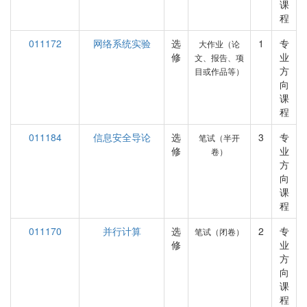
课
程
011172
网络系统实验
选
1
专
大作业（论
修
业
文、报告、项
方
目或作品等）
向
课
程
011184
信息安全导论
选
3
专
笔试（半开
修
业
卷）
方
向
课
程
011170
并行计算
选
2
专
笔试（闭卷）
修
业
方
向
课
程