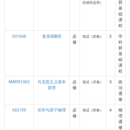
群
目或作品等）
基
础
课
程
001548
复变函数B
必
2
学
笔试（闭卷）
修
科
群
基
础
课
程
MARX1003
马克思主义基本
必
3
政
笔试（开卷）
原理
修
治
通
修
022155
光学与原子物理
必
4
物
笔试（闭卷）
修
理
通
修