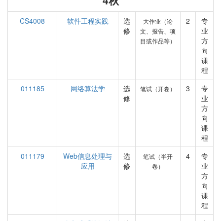
4秋
CS4008
软件工程实践
选
2
专
大作业（论
修
业
文、报告、项
方
目或作品等）
向
课
程
011185
网络算法学
选
3
专
笔试（开卷）
修
业
方
向
课
程
011179
Web信息处理与
选
4
专
笔试（半开
应用
修
业
卷）
方
向
课
程