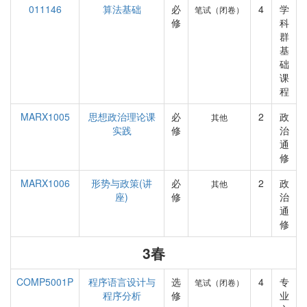
011146
算法基础
必
4
学
笔试（闭卷）
修
科
群
基
础
课
程
MARX1005
思想政治理论课
必
2
政
其他
实践
修
治
通
修
MARX1006
形势与政策(讲
必
2
政
其他
座)
修
治
通
修
3春
COMP5001P
程序语言设计与
选
4
专
笔试（闭卷）
程序分析
修
业