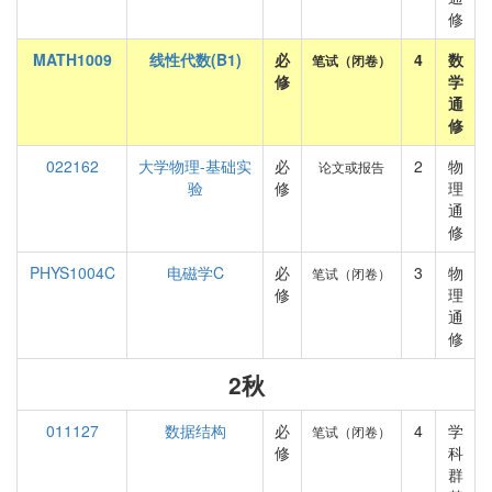
修
MATH1009
线性代数(B1)
必
4
数
笔试（闭卷）
修
学
通
修
022162
大学物理-基础实
必
2
物
论文或报告
验
修
理
通
修
PHYS1004C
电磁学C
必
3
物
笔试（闭卷）
修
理
通
修
2秋
011127
数据结构
必
4
学
笔试（闭卷）
修
科
群