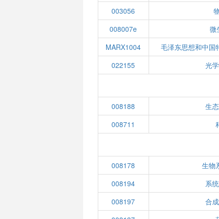
003056
008007e
微
MARX1004
毛泽东思想和中国
022155
光
008188
生
008711
008178
生物
008194
系
008197
合