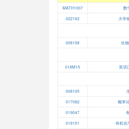
MATH1007
数
022162
大学
008158
生
018M15
英语
008105
017082
概率
019047
019151
有机化