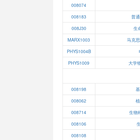
008074
008183
普
008J30
生
MARX1003
马克
PHYS1004B
PHYS1009
大学
008198
008062
008714
生物
008106
生
008108