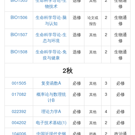
BIO1505
生命科学导论-生
选修
2
生物通
其他
物技术
修
BIO1506
生命科学导论-脑
选修
2
生物通
论文或
与认知
修
报告
BIO1507
生命科学导论-生
选修
2
生物通
其他
态与环境
修
BIO1508
生命科学导论-免
选修
2
生物通
其他
疫与健康
修
2秋
001505
复变函数A
必修
3
必修
其他
017082
概率论与数理统
必修
3
必修
其他
计B
022392
理论力学A
必修
4
必修
其他
004202
电子技术基础(1)
必修
2
必修
其他
104006
中国近现代史纲
必修
2
政治通
闭卷