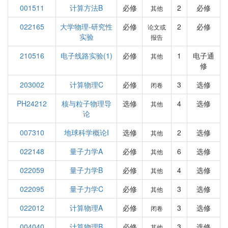
001511
计算方法B
必修
2
必修
其他
022165
大学物理-研究性
必修
2
必修
论文或
实验
报告
210516
电子线路实验(1)
必修
1
电子通
其他
修
203002
计算物理C
必修
3
选修
闭卷
PH24212
核与粒子物理导
选修
4
选修
其他
论
007310
地球科学概论I
选修
2
选修
其他
022148
量子力学A
必修
6
选修
其他
022059
量子力学B
必修
4
选修
其他
022095
量子力学C
必修
3
选修
其他
022012
计算物理A
必修
3
选修
闭卷
004040
计算物理B
必修
3
选修
其他