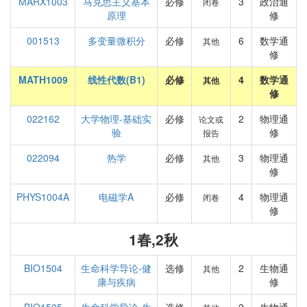
MARX1003
马克思主义基本
必修
3
政治通
闭卷
原理
修
001513
多变量微积分
必修
6
数学通
其他
修
MATH1009
线性代数(B1)
必修
4
数学通
其他
修
022162
大学物理-基础实
必修
2
物理通
论文或
验
修
报告
022094
热学
必修
3
物理通
其他
修
PHYS1004A
电磁学A
必修
4
物理通
闭卷
修
1春,2秋
BIO1504
生命科学导论-健
选修
2
生物通
其他
康与疾病
修