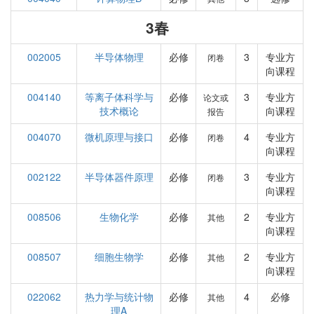
3春
002005
半导体物理
必修
3
专业方
闭卷
向课程
004140
等离子体科学与
必修
3
专业方
论文或
技术概论
向课程
报告
004070
微机原理与接口
必修
4
专业方
闭卷
向课程
002122
半导体器件原理
必修
3
专业方
闭卷
向课程
008506
生物化学
必修
2
专业方
其他
向课程
008507
细胞生物学
必修
2
专业方
其他
向课程
022062
热力学与统计物
必修
4
必修
其他
理A