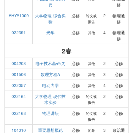
要
修
PHYS1009
大学物理-综合实
必修
2
物理通
论文或
验
修
报告
022391
光学
必修
4
物理通
其他
修
2春
004203
电子技术基础(2)
必修
2
必修
其他
001506
数理方程A
必修
3
必修
其他
022057
电动力学
必修
4
必修
其他
022164
大学物理-现代技
必修
2
必修
论文或
术实验
报告
022168
物理讲坛
必修
2
必修
论文或
报告
104010
重要思想概论
必修
3
政治通
闭卷