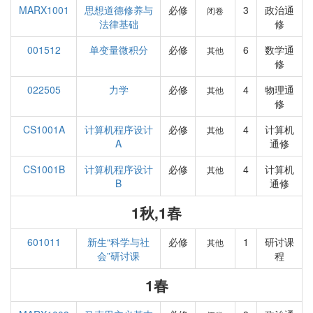
MARX1001
思想道德修养与
必修
3
政治通
闭卷
法律基础
修
001512
单变量微积分
必修
6
数学通
其他
修
022505
力学
必修
4
物理通
其他
修
CS1001A
计算机程序设计
必修
4
计算机
其他
A
通修
CS1001B
计算机程序设计
必修
4
计算机
其他
B
通修
1秋,1春
601011
新生“科学与社
必修
1
研讨课
其他
会”研讨课
程
1春