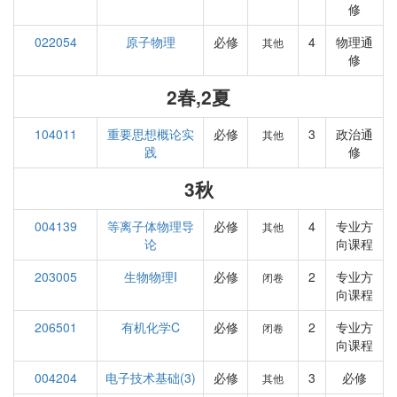
修
022054
原子物理
必修
4
物理通
其他
修
2春,2夏
104011
重要思想概论实
必修
3
政治通
其他
践
修
3秋
004139
等离子体物理导
必修
4
专业方
其他
论
向课程
203005
生物物理I
必修
2
专业方
闭卷
向课程
206501
有机化学C
必修
2
专业方
闭卷
向课程
004204
电子技术基础(3)
必修
3
必修
其他