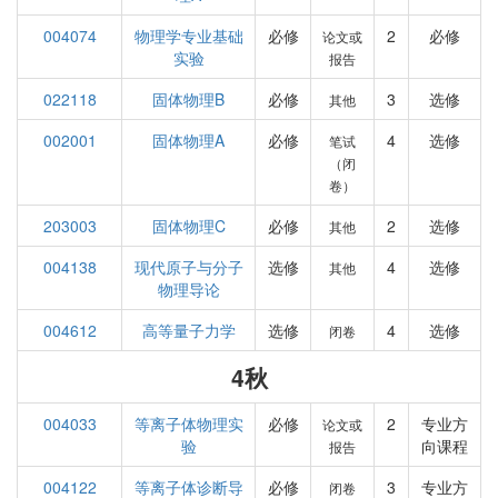
004074
物理学专业基础
必修
2
必修
论文或
实验
报告
022118
固体物理B
必修
3
选修
其他
002001
固体物理A
必修
4
选修
笔试
（闭
卷）
203003
固体物理C
必修
2
选修
其他
004138
现代原子与分子
选修
4
选修
其他
物理导论
004612
高等量子力学
选修
4
选修
闭卷
4秋
004033
等离子体物理实
必修
2
专业方
论文或
验
向课程
报告
004122
等离子体诊断导
必修
3
专业方
闭卷