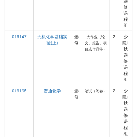
选
修
课
程
组
019147
无机化学基础实
选
2
少
大作业（论
验(上)
修
院1
文、报告、项
秋
目或作品等）
选
修
课
程
组
019165
普通化学
选
2
少
笔试（闭卷）
修
院1
秋
选
修
课
程
组