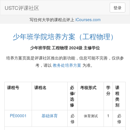
USTC评课社区
登录
写任何大学的课程点评上
iCourses.com
少年班学院培养方案（工程物理）
少年班学院 工程物理 2024级 主修学位
培养方案页面是评课社区推出的新功能，信息可能不完善，仅供参
考，请以
教务处培养方案
为准。
课程号
课程名
必
考核形式
学
课
修/
分
程
选
类
修
别
PE00001
基础体育
必
1
必
体育测试
修
修