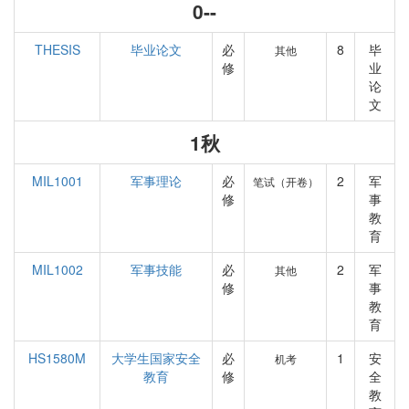
0--
THESIS
毕业论文
必
8
毕
其他
修
业
论
文
1秋
MIL1001
军事理论
必
2
军
笔试（开卷）
修
事
教
育
MIL1002
军事技能
必
2
军
其他
修
事
教
育
HS1580M
大学生国家安全
必
1
安
机考
教育
修
全
教