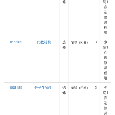
修
院1
春
选
修
课
程
组
011103
代数结构
选
3
少
笔试（闭卷）
修
院1
春
选
修
课
程
组
008185
分子生物学I
选
2
少
笔试（闭卷）
修
院1
春
选
修
课