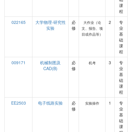
课
程
022165
大学物理-研究性
必
2
专
大作业（论
实验
修
业
文、报告、项
基
目或作品等）
础
课
程
009171
机械制图及
必
3
专
机考
CAD(B)
修
业
基
础
课
程
EE2503
电子线路实验
必
1
专
实验操作
修
业
基
础
课