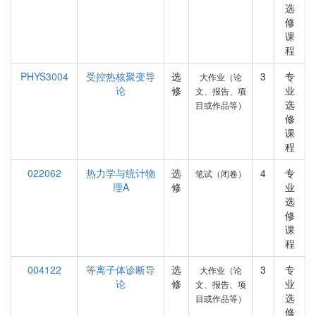
选
修
课
程
PHYS3004
受控热核聚变导
选
3
专
大作业（论
论
修
业
文、报告、项
选
目或作品等）
修
课
程
022062
热力学与统计物
选
4
专
笔试（闭卷）
理A
修
业
选
修
课
程
004122
等离子体诊断导
选
3
专
大作业（论
论
修
业
文、报告、项
选
目或作品等）
修