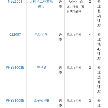
NSE2001
大科学工程前沿
必
2
专
大作业（论
讲坛
修
业
文、报告、项
基
目或作品等）
础
课
程
022057
电动力学
必
4
专
笔试（闭卷）
修
业
核
心
课
程
PHYS1003B
光学B
选
2
专
笔试（闭卷）
修
业
选
修
课
程
PHYS1005B
原子物理B
选
2
专
笔试（闭卷）
修
业