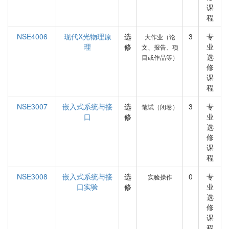
课
程
NSE4006
现代X光物理原
选
3
专
大作业（论
理
修
业
文、报告、项
选
目或作品等）
修
课
程
NSE3007
嵌入式系统与接
选
3
专
笔试（闭卷）
口
修
业
选
修
课
程
NSE3008
嵌入式系统与接
选
0
专
实验操作
口实验
修
业
选
修
课
程