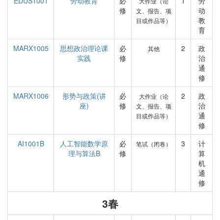
EDUS1001
劳动教育
必
1
劳
大作业（论
修
动
文、报告、项
教
目或作品等）
育
MARX1005
思想政治理论课
必
2
政
其他
实践
修
治
通
修
MARX1006
形势与政策(讲
必
2
政
大作业（论
座)
修
治
文、报告、项
通
目或作品等）
修
AI1001B
人工智能数学原
必
3
计
笔试（闭卷）
理与算法B
修
算
机
通
修
3春