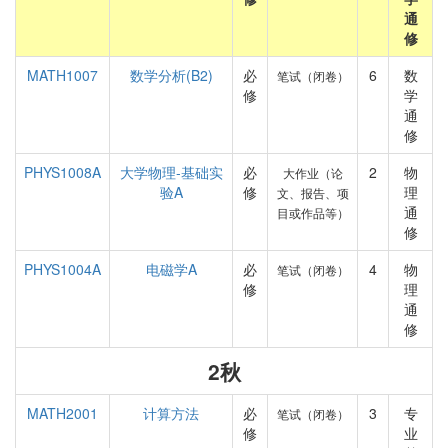
通
修
MATH1007
数学分析(B2)
必
6
数
笔试（闭卷）
修
学
通
修
PHYS1008A
大学物理-基础实
必
2
物
大作业（论
验A
修
理
文、报告、项
通
目或作品等）
修
PHYS1004A
电磁学A
必
4
物
笔试（闭卷）
修
理
通
修
2秋
MATH2001
计算方法
必
3
专
笔试（闭卷）
修
业