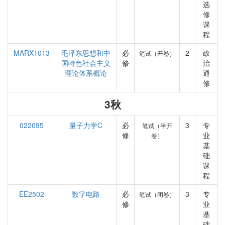
选
修
课
程
MARX1013
毛泽东思想和中
必
2
政
笔试（开卷）
国特色社会主义
修
治
理论体系概论
通
修
3秋
022095
量子力学C
必
3
专
笔试（半开
修
业
卷）
基
础
课
程
EE2502
数字电路
必
3
专
笔试（闭卷）
修
业
基
础