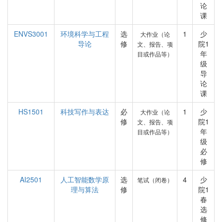
论
课
ENVS3001
环境科学与工程
选
1
少
大作业（论
导论
修
院1
文、报告、项
年
目或作品等）
级
导
论
课
HS1501
科技写作与表达
必
1
少
大作业（论
修
院1
文、报告、项
年
目或作品等）
级
必
修
AI2501
人工智能数学原
选
4
少
笔试（闭卷）
理与算法
修
院1
春
选
修