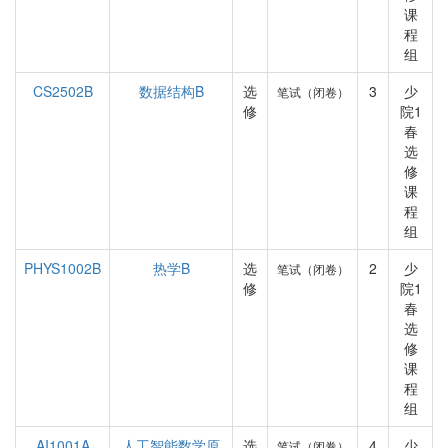
课
程
组
CS2502B
数据结构B
选
3
少
笔试（闭卷）
修
院1
春
选
修
课
程
组
PHYS1002B
热学B
选
2
少
笔试（闭卷）
修
院1
春
选
修
课
程
组
AI1001A
人工智能数学原
选
4
少
笔试（闭卷）