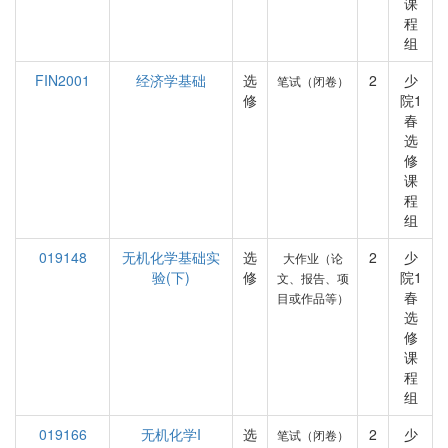
课
程
组
FIN2001
经济学基础
选
2
少
笔试（闭卷）
修
院1
春
选
修
课
程
组
019148
无机化学基础实
选
2
少
大作业（论
验(下)
修
院1
文、报告、项
春
目或作品等）
选
修
课
程
组
019166
无机化学I
选
2
少
笔试（闭卷）