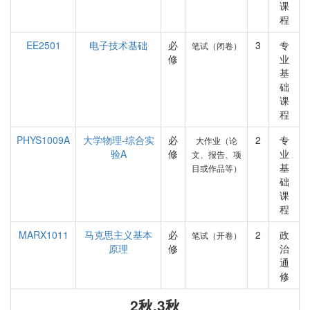
课
程
EE2501
电子技术基础
必
3
专
笔试（闭卷）
修
业
基
础
课
程
PHYS1009A
大学物理-综合实
必
2
专
大作业（论
验A
修
业
文、报告、项
基
目或作品等）
础
课
程
MARX1011
马克思主义基本
必
2
政
笔试（开卷）
原理
修
治
通
修
2秋,3秋