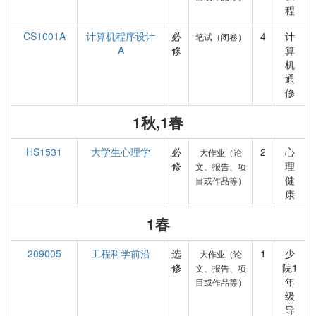
程
CS1001A
计算机程序设计
必
4
计
笔试（闭卷）
A
修
算
机
通
修
1秋,1春
HS1531
大学生心理学
必
2
心
大作业（论
修
理
文、报告、项
健
目或作品等）
康
1春
209005
工程科学前沿
选
1
少
大作业（论
修
院1
文、报告、项
年
目或作品等）
级
导