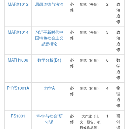
MARX1012
思想道德与法治
必
2
政
笔试（开卷）
修
治
通
修
MARX1014
习近平新时代中
必
3
政
笔试（开卷）
国特色社会主义
修
治
思想概论
通
修
MATH1006
数学分析(B1)
必
6
数
笔试（闭卷）
修
学
通
修
PHYS1001A
力学A
必
4
物
笔试（闭卷）
修
理
通
修
FS1001
“科学与社会”研
必
1
研
大作业（论
讨课
修
讨
文、报告、项
课
目或作品等）