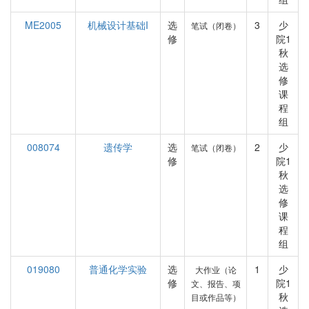
ME2005
机械设计基础I
选
3
少
笔试（闭卷）
修
院1
秋
选
修
课
程
组
008074
遗传学
选
2
少
笔试（闭卷）
修
院1
秋
选
修
课
程
组
019080
普通化学实验
选
1
少
大作业（论
修
院1
文、报告、项
秋
目或作品等）