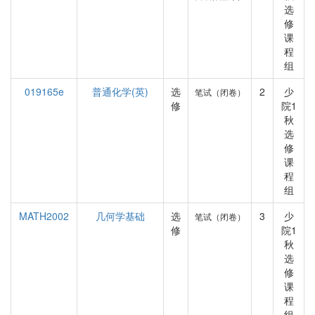
选
修
课
程
组
019165e
普通化学(英)
选
2
少
笔试（闭卷）
修
院1
秋
选
修
课
程
组
MATH2002
几何学基础
选
3
少
笔试（闭卷）
修
院1
秋
选
修
课
程
组