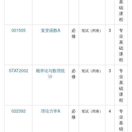
基
础
课
程
001505
复变函数A
必
3
专
笔试（闭卷）
修
业
基
础
课
程
STAT2002
概率论与数理统
必
3
专
笔试（闭卷）
计
修
业
基
础
课
程
022392
理论力学A
必
4
专
笔试（闭卷）
修
业
基
础