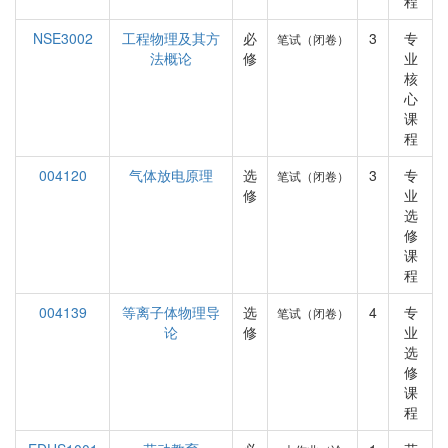
程
NSE3002
工程物理及其方
必
3
专
笔试（闭卷）
法概论
修
业
核
心
课
程
004120
气体放电原理
选
3
专
笔试（闭卷）
修
业
选
修
课
程
004139
等离子体物理导
选
4
专
笔试（闭卷）
论
修
业
选
修
课
程