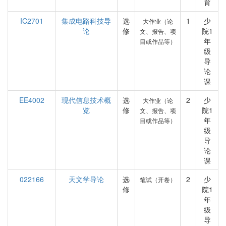
育
IC2701
集成电路科技导
选
1
少
大作业（论
论
修
院1
文、报告、项
年
目或作品等）
级
导
论
课
EE4002
现代信息技术概
选
2
少
大作业（论
览
修
院1
文、报告、项
年
目或作品等）
级
导
论
课
022166
天文学导论
选
2
少
笔试（开卷）
修
院1
年
级
导