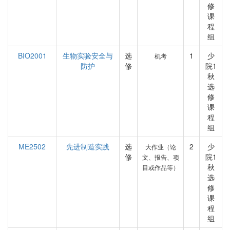
修
课
程
组
BIO2001
生物实验安全与
选
1
少
机考
防护
修
院1
秋
选
修
课
程
组
ME2502
先进制造实践
选
2
少
大作业（论
修
院1
文、报告、项
秋
目或作品等）
选
修
课
程
组