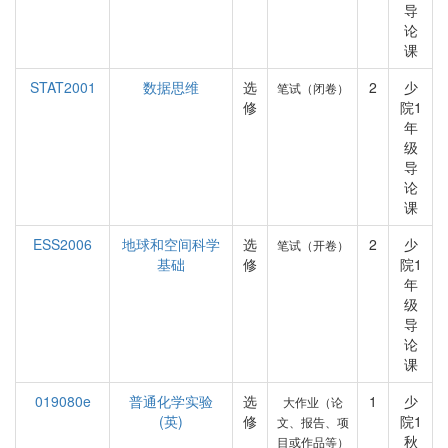
导
论
课
STAT2001
数据思维
选
2
少
笔试（闭卷）
修
院1
年
级
导
论
课
ESS2006
地球和空间科学
选
2
少
笔试（开卷）
基础
修
院1
年
级
导
论
课
019080e
普通化学实验
选
1
少
大作业（论
(英)
修
院1
文、报告、项
秋
目或作品等）