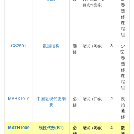
春
目或作品等）
选
修
课
程
组
CS2501
数据结构
选
3
少
笔试（闭卷）
修
院1
春
选
修
课
程
组
MARX1010
中国近现代史纲
必
2
政
笔试（开卷）
要
修
治
通
修
MATH1009
线性代数(B1)
必
4
数
笔试（闭卷）
修
学