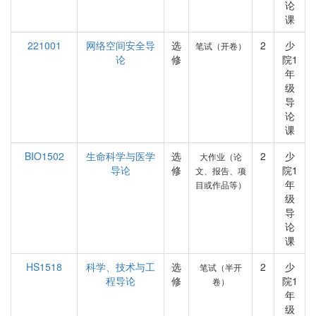
论
课
221001
网络空间安全导
选
2
少
笔试（开卷）
论
修
院1
年
级
导
论
课
BIO1502
生命科学与医学
选
2
少
大作业（论
导论
修
院1
文、报告、项
年
目或作品等）
级
导
论
课
HS1518
科学、技术与工
选
2
少
笔试（半开
程导论
修
院1
卷）
年
级