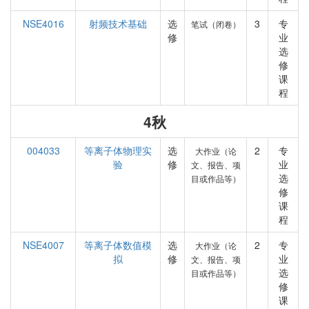
NSE4016
射频技术基础
选
3
专
笔试（闭卷）
修
业
选
修
课
程
4秋
004033
等离子体物理实
选
2
专
大作业（论
验
修
业
文、报告、项
选
目或作品等）
修
课
程
NSE4007
等离子体数值模
选
2
专
大作业（论
拟
修
业
文、报告、项
选
目或作品等）
修
课