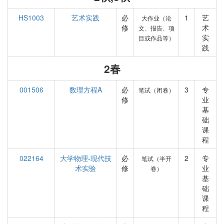
HS1003
艺术实践
必
1
艺
大作业（论
修
术
文、报告、项
实
目或作品等）
践
2春
001506
数理方程A
必
3
专
笔试（闭卷）
修
业
基
础
课
程
022164
大学物理-现代技
必
2
专
笔试（半开
术实验
修
业
卷）
基
础
课
程