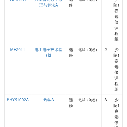
理与算法A
修
院1
春
选
修
课
程
组
ME2011
电工电子技术基
选
2
少
笔试（闭卷）
础I
修
院1
春
选
修
课
程
组
PHYS1002A
热学A
选
3
少
笔试（闭卷）
修
院1
春
选
修