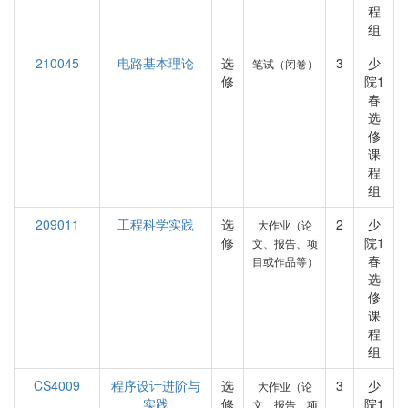
程
组
210045
电路基本理论
选
3
少
笔试（闭卷）
修
院1
春
选
修
课
程
组
209011
工程科学实践
选
2
少
大作业（论
修
院1
文、报告、项
春
目或作品等）
选
修
课
程
组
CS4009
程序设计进阶与
选
3
少
大作业（论
实践
修
院1
文、报告、项