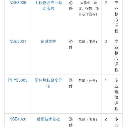
NSE3009
工程物理专业基
必
2
专
大作业（论
础实验
修
业
文、报告、项
核
目或作品等）
心
课
程
NSE3001
辐射防护
必
3
专
笔试（闭卷）
修
业
核
心
课
程
PHYS3005
受控热核聚变导
选
4
专
笔试（开卷）
论
修
业
选
修
课
程
NSE4020
射频技术基础
选
2
专
笔试（闭卷）
修
业