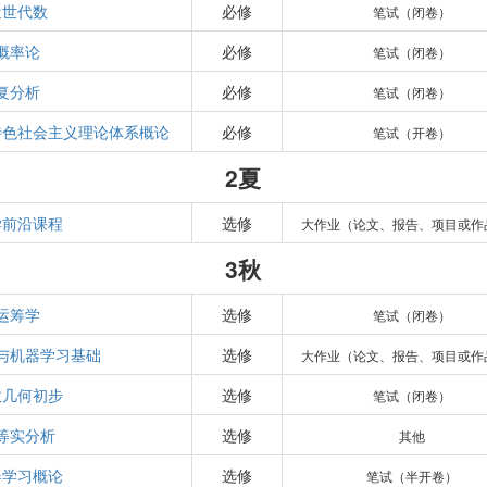
近世代数
必修
笔试（闭卷）
概率论
必修
笔试（闭卷）
复分析
必修
笔试（闭卷）
特色社会主义理论体系概论
必修
笔试（开卷）
2夏
学前沿课程
选修
大作业（论文、报告、项目或作
3秋
运筹学
选修
笔试（闭卷）
与机器学习基础
选修
大作业（论文、报告、项目或作
数几何初步
选修
笔试（闭卷）
等实分析
选修
其他
器学习概论
选修
笔试（半开卷）