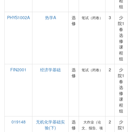
程
组
PHYS1002A
热学A
选
3
少
笔试（闭卷）
修
院1
春
选
修
课
程
组
FIN2001
经济学基础
选
2
少
笔试（闭卷）
修
院1
春
选
修
课
程
组
019148
无机化学基础实
选
2
少
大作业（论
验(下)
修
院1
文、报告、项