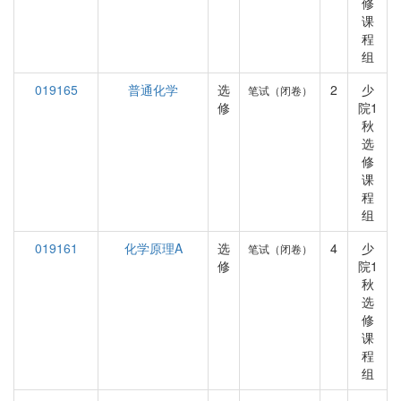
修
课
程
组
019165
普通化学
选
2
少
笔试（闭卷）
修
院1
秋
选
修
课
程
组
019161
化学原理A
选
4
少
笔试（闭卷）
修
院1
秋
选
修
课
程
组