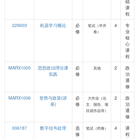
础
课
程
229003
机器学习概论
必
4
专
笔试（半开
修
业
卷）
核
心
课
程
MARX1005
思想政治理论课
必
2
政
其他
实践
修
治
通
修
MARX1006
形势与政策(讲
必
2
政
大作业（论
座)
修
治
文、报告、项
通
目或作品等）
修
006187
数字信号处理
选
4
课
笔试（闭卷）
修
程