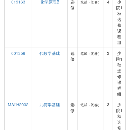
019163
化学原理B
选
4
少
笔试（闭卷）
修
院1
秋
选
修
课
程
组
001356
代数学基础
选
3
少
笔试（闭卷）
修
院1
秋
选
修
课
程
组
MATH2002
几何学基础
选
3
少
笔试（闭卷）
修
院1
秋
选
修