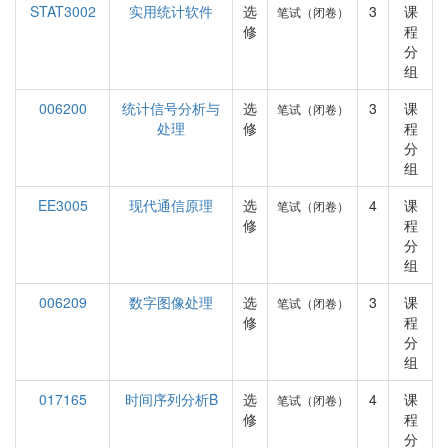
STAT3002
实用统计软件
选
3
课
笔试（闭卷）
修
程
分
组
006200
统计信号分析与
选
3
课
笔试（闭卷）
处理
修
程
分
组
EE3005
现代通信原理
选
4
课
笔试（闭卷）
修
程
分
组
006209
数字图像处理
选
3
课
笔试（闭卷）
修
程
分
组
017165
时间序列分析B
选
4
课
笔试（闭卷）
修
程
分