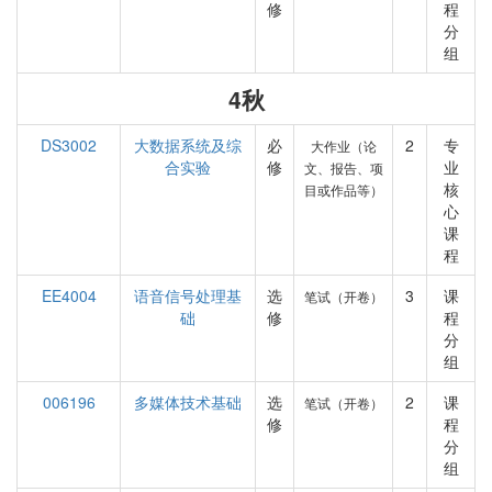
修
程
分
组
4秋
DS3002
大数据系统及综
必
2
专
大作业（论
合实验
修
业
文、报告、项
核
目或作品等）
心
课
程
EE4004
语音信号处理基
选
3
课
笔试（开卷）
础
修
程
分
组
006196
多媒体技术基础
选
2
课
笔试（开卷）
修
程
分
组