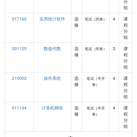
分
组
017160
实用统计软件
选
4
课
笔试（闭卷）
修
程
分
组
001125
数值代数
选
3
课
笔试（闭卷）
修
程
分
组
210002
操作系统
选
4
课
笔试（半开
修
程
卷）
分
组
011144
计算机网络
选
4
课
笔试（半开
修
程
卷）
分
组