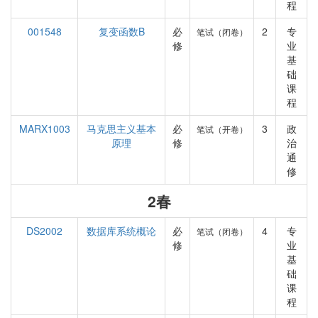
程
001548
复变函数B
必
2
专
笔试（闭卷）
修
业
基
础
课
程
MARX1003
马克思主义基本
必
3
政
笔试（开卷）
原理
修
治
通
修
2春
DS2002
数据库系统概论
必
4
专
笔试（闭卷）
修
业
基
础
课
程