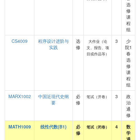
选
修
课
程
组
CS4009
程序设计进阶与
选
3
少
大作业（论
实践
修
院1
文、报告、项
春
目或作品等）
选
修
课
程
组
MARX1002
中国近现代史纲
必
3
政
笔试（开卷）
要
修
治
通
修
MATH1009
线性代数(B1)
必
4
数
笔试（闭卷）
修
学
通