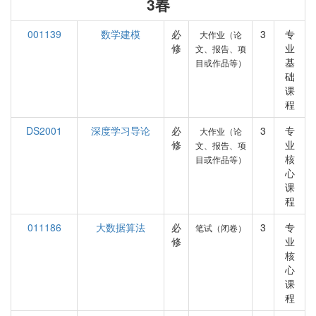
3春
001139
数学建模
必
3
专
大作业（论
修
业
文、报告、项
基
目或作品等）
础
课
程
DS2001
深度学习导论
必
3
专
大作业（论
修
业
文、报告、项
核
目或作品等）
心
课
程
011186
大数据算法
必
3
专
笔试（闭卷）
修
业
核
心
课
程