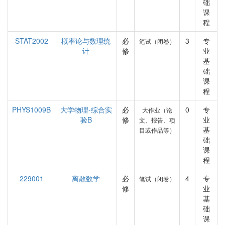
础
课
程
STAT2002
概率论与数理统
必
3
专
笔试（闭卷）
计
修
业
基
础
课
程
PHYS1009B
大学物理-综合实
必
0
专
大作业（论
验B
修
业
文、报告、项
基
目或作品等）
础
课
程
229001
离散数学
必
4
专
笔试（闭卷）
修
业
基
础
课