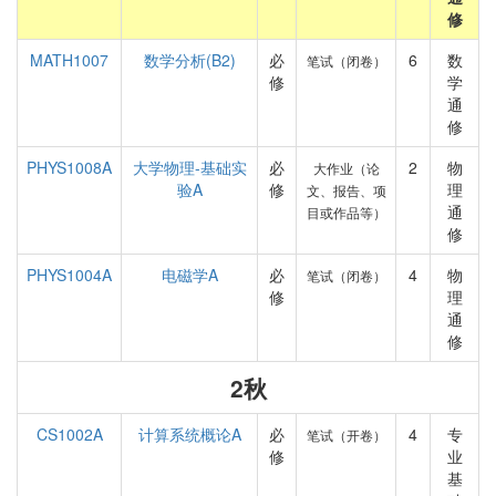
修
MATH1007
数学分析(B2)
必
6
数
笔试（闭卷）
修
学
通
修
PHYS1008A
大学物理-基础实
必
2
物
大作业（论
验A
修
理
文、报告、项
通
目或作品等）
修
PHYS1004A
电磁学A
必
4
物
笔试（闭卷）
修
理
通
修
2秋
CS1002A
计算系统概论A
必
4
专
笔试（开卷）
修
业
基