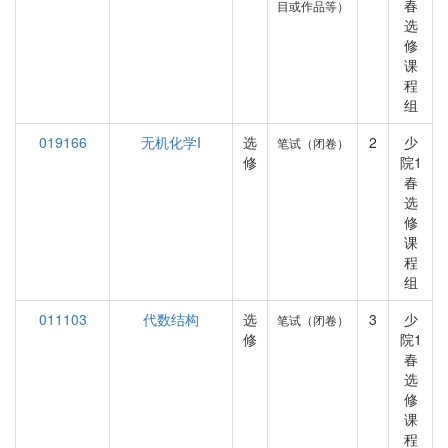
春
目或作品等）
选
修
课
程
组
019166
无机化学I
选
2
少
笔试（闭卷）
修
院1
春
选
修
课
程
组
011103
代数结构
选
3
少
笔试（闭卷）
修
院1
春
选
修
课
程