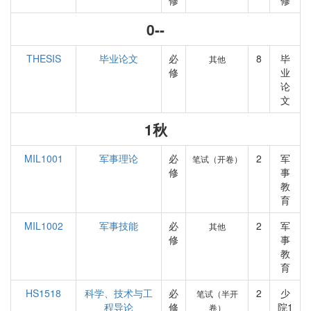
修
修
0--
THESIS
毕业论文
必
8
毕
其他
修
业
论
文
1秋
MIL1001
军事理论
必
2
军
笔试（开卷）
修
事
教
育
MIL1002
军事技能
必
2
军
其他
修
事
教
育
HS1518
科学、技术与工
必
2
少
笔试（半开
程导论
修
院1
卷）