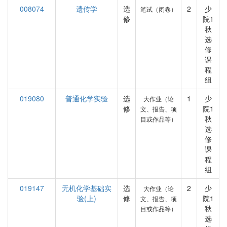
008074
遗传学
选
2
少
笔试（闭卷）
修
院1
秋
选
修
课
程
组
019080
普通化学实验
选
1
少
大作业（论
修
院1
文、报告、项
秋
目或作品等）
选
修
课
程
组
019147
无机化学基础实
选
2
少
大作业（论
验(上)
修
院1
文、报告、项
秋
目或作品等）
选