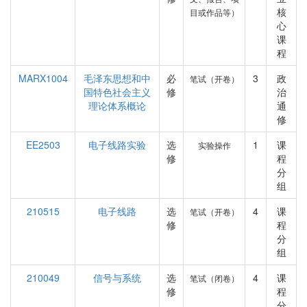
核
目或作品等）
心
课
程
MARX1004
毛泽东思想和中
必
3
政
笔试（开卷）
国特色社会主义
修
治
理论体系概论
通
修
EE2503
电子线路实验
选
1
课
实验操作
修
程
分
组
210515
电子线路
选
4
课
笔试（开卷）
修
程
分
组
210049
信号与系统
选
4
课
笔试（闭卷）
修
程
分