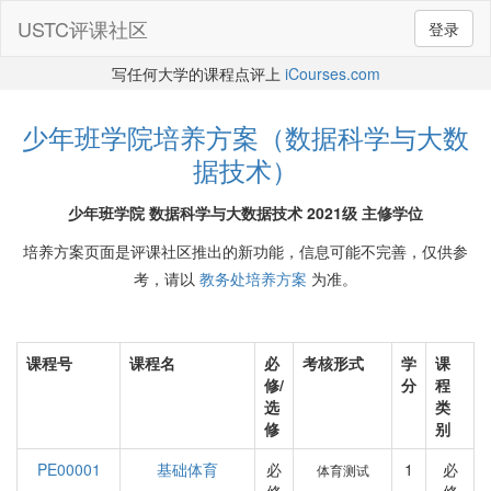
USTC评课社区
登录
写任何大学的课程点评上
iCourses.com
少年班学院培养方案（数据科学与大数
据技术）
少年班学院 数据科学与大数据技术 2021级 主修学位
培养方案页面是评课社区推出的新功能，信息可能不完善，仅供参
考，请以
教务处培养方案
为准。
课程号
课程名
必
考核形式
学
课
修/
分
程
选
类
修
别
PE00001
基础体育
必
1
必
体育测试