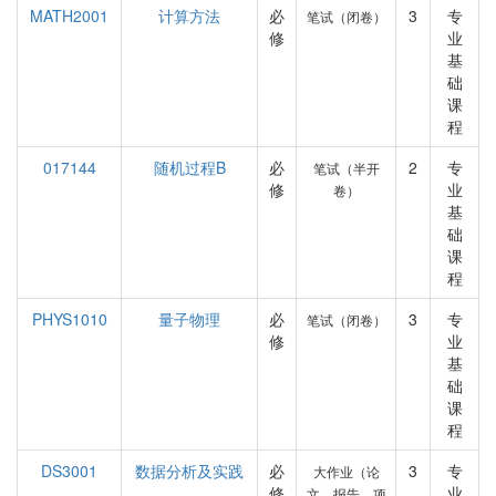
MATH2001
计算方法
必
3
专
笔试（闭卷）
修
业
基
础
课
程
017144
随机过程B
必
2
专
笔试（半开
修
业
卷）
基
础
课
程
PHYS1010
量子物理
必
3
专
笔试（闭卷）
修
业
基
础
课
程
DS3001
数据分析及实践
必
3
专
大作业（论
修
业
文、报告、项