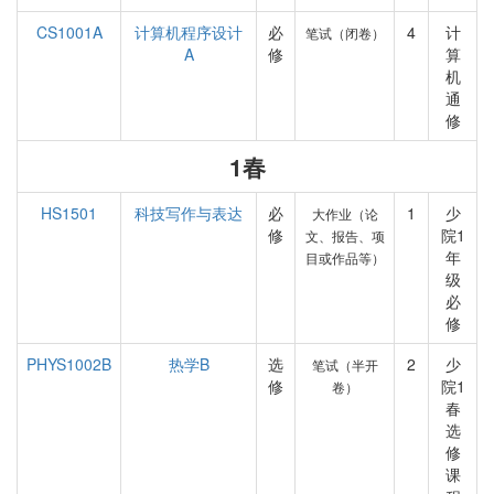
CS1001A
计算机程序设计
必
4
计
笔试（闭卷）
A
修
算
机
通
修
1春
HS1501
科技写作与表达
必
1
少
大作业（论
修
院1
文、报告、项
年
目或作品等）
级
必
修
PHYS1002B
热学B
选
2
少
笔试（半开
修
院1
卷）
春
选
修
课