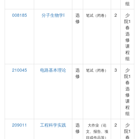
组
008185
分子生物学I
选
2
少
笔试（闭卷）
修
院1
春
选
修
课
程
组
210045
电路基本理论
选
3
少
笔试（闭卷）
修
院1
春
选
修
课
程
组
209011
工程科学实践
选
2
少
大作业（论
修
院1
文、报告、项
春
目或作品等）