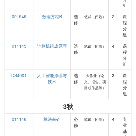
组
001549
数理方程B
选
2
课
笔试（闭卷）
修
程
分
组
011145
计算机组成原理
选
4
课
笔试（闭卷）
修
程
分
组
DS4001
人工智能原理与
选
3
课
大作业（论
技术
修
程
文、报告、项
分
目或作品等）
组
3秋
011146
算法基础
必
4
专
笔试（闭卷）
修
业
基