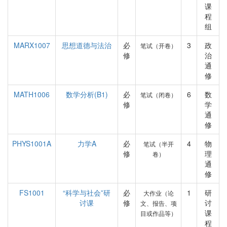
课
程
组
MARX1007
思想道德与法治
必
3
政
笔试（开卷）
修
治
通
修
MATH1006
数学分析(B1)
必
6
数
笔试（闭卷）
修
学
通
修
PHYS1001A
力学A
必
4
物
笔试（半开
修
理
卷）
通
修
FS1001
“科学与社会”研
必
1
研
大作业（论
讨课
修
讨
文、报告、项
课
目或作品等）
程