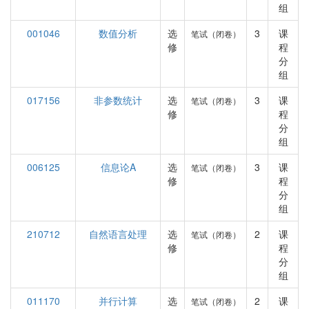
组
001046
数值分析
选
3
课
笔试（闭卷）
修
程
分
组
017156
非参数统计
选
3
课
笔试（闭卷）
修
程
分
组
006125
信息论A
选
3
课
笔试（闭卷）
修
程
分
组
210712
自然语言处理
选
2
课
笔试（闭卷）
修
程
分
组
011170
并行计算
选
2
课
笔试（闭卷）