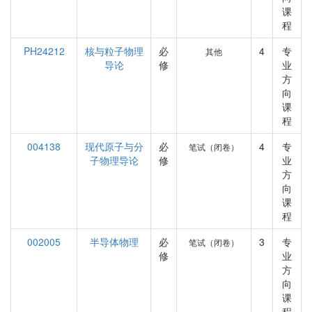
课
程
PH24212
核与粒子物理
必
4
专
其他
导论
修
业
方
向
课
程
004138
现代原子与分
必
4
专
笔试（闭卷）
子物理导论
修
业
方
向
课
程
002005
半导体物理
必
3
专
笔试（闭卷）
修
业
方
向
课
程