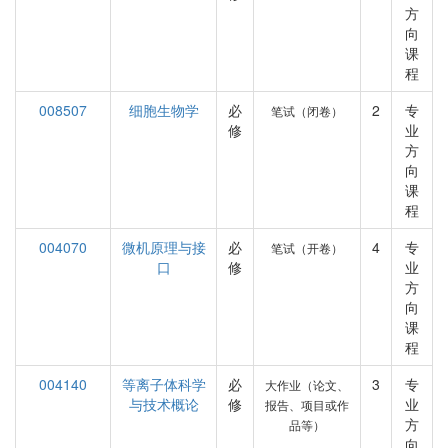
方
向
课
程
008507
细胞生物学
必
2
专
笔试（闭卷）
修
业
方
向
课
程
004070
微机原理与接
必
4
专
笔试（开卷）
口
修
业
方
向
课
程
004140
等离子体科学
必
3
专
大作业（论文、
与技术概论
修
业
报告、项目或作
方
品等）
向