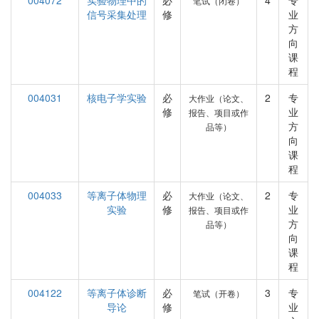
004072
实验物理中的
必
4
专
笔试（闭卷）
信号采集处理
修
业
方
向
课
程
004031
核电子学实验
必
2
专
大作业（论文、
修
业
报告、项目或作
方
品等）
向
课
程
004033
等离子体物理
必
2
专
大作业（论文、
实验
修
业
报告、项目或作
方
品等）
向
课
程
004122
等离子体诊断
必
3
专
笔试（开卷）
导论
修
业