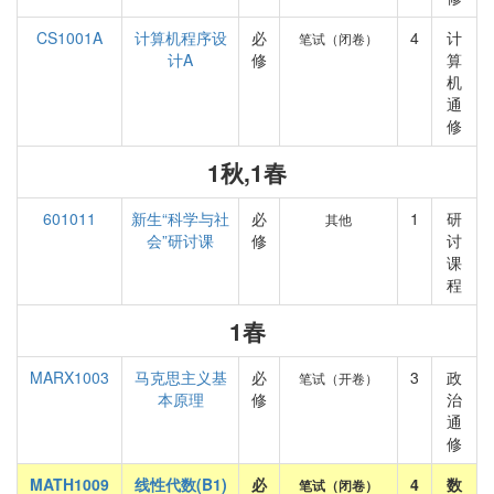
CS1001A
计算机程序设
必
4
计
笔试（闭卷）
计A
修
算
机
通
修
1秋,1春
601011
新生“科学与社
必
1
研
其他
会”研讨课
修
讨
课
程
1春
MARX1003
马克思主义基
必
3
政
笔试（开卷）
本原理
修
治
通
修
MATH1009
线性代数(B1)
必
4
数
笔试（闭卷）