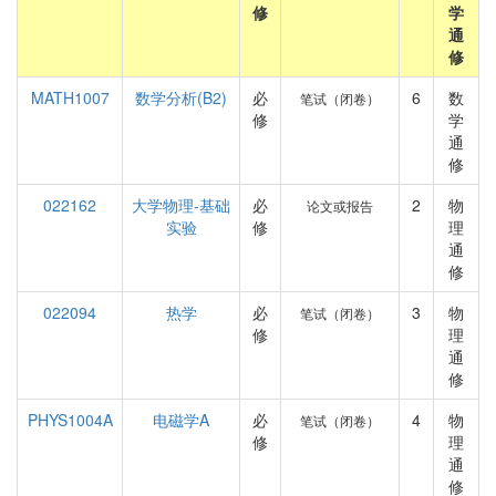
修
学
通
修
MATH1007
数学分析(B2)
必
6
数
笔试（闭卷）
修
学
通
修
022162
大学物理-基础
必
2
物
论文或报告
实验
修
理
通
修
022094
热学
必
3
物
笔试（闭卷）
修
理
通
修
PHYS1004A
电磁学A
必
4
物
笔试（闭卷）
修
理
通
修