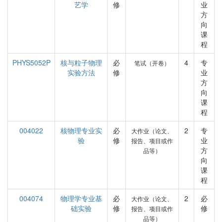
艺学
修
业
方
向
课
程
PHYS5052P
核与粒子物理
必
4
专
笔试（开卷）
实验方法
修
业
方
向
课
程
004022
核物理专业实
必
2
专
大作业（论文、
验
修
业
报告、项目或作
方
品等）
向
课
程
004074
物理学专业基
必
2
必
大作业（论文、
础实验
修
修
报告、项目或作
品等）