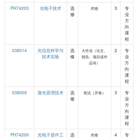
PH74203
光电子技术
选
3
专
闭卷
修
业
方
向
课
程
038014
光信息科学与
选
2
专
大作业（论文、
技术实验
修
业
报告、项目或作
方
品等）
向
课
程
038009
激光原理技术
选
3
专
笔试（开卷）
修
业
方
向
课
程
PH74209
光电子器件工
选
4
专
闭卷