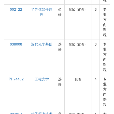
002122
半导体器件原
必
3
专
笔试（闭卷）
理
修
业
方
向
课
程
038008
近代光学基础
选
3
专
笔试（闭卷）
修
业
方
向
课
程
PH74402
工程光学
选
4
专
闭卷
修
业
方
向
课
程
004017
粒子探测技术
必
4
专
笔试（闭卷）