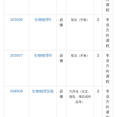
课
程
203006
生物物理II
必
2
专
笔试（开卷）
修
业
方
向
课
程
203007
生物物理III
必
2
专
笔试（开卷）
修
业
方
向
课
程
008509
生物物理实验
必
2
专
大作业（论文、
修
业
报告、项目或作
方
品等）
向
课