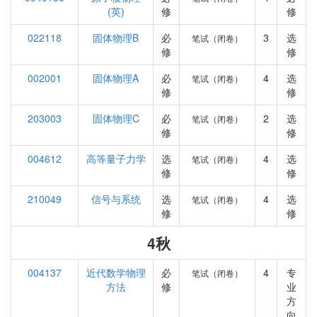
(英)
修
修
022118
固体物理B
必
3
选
笔试（闭卷）
修
修
002001
固体物理A
必
4
选
笔试（闭卷）
修
修
203003
固体物理C
必
2
选
笔试（闭卷）
修
修
004612
高等量子力学
选
4
选
笔试（闭卷）
修
修
210049
信号与系统
选
4
选
笔试（闭卷）
修
修
4秋
004137
近代数学物理
必
4
专
笔试（闭卷）
方法
修
业
方
向