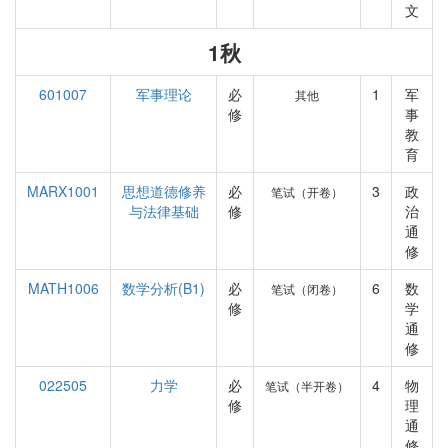
文
1秋
601007
军事理论
必
1
军
其他
修
事
教
育
MARX1001
思想道德修养
必
3
政
笔试（开卷）
与法律基础
修
治
通
修
MATH1006
数学分析(B1)
必
6
数
笔试（闭卷）
修
学
通
修
022505
力学
必
4
物
笔试（半开卷）
修
理
通
修