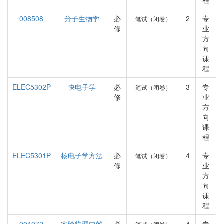
程
008508
分子生物学
必
2
专
笔试（闭卷）
修
业
方
向
课
程
ELEC5302P
快电子学
必
3
专
笔试（闭卷）
修
业
方
向
课
程
ELEC5301P
核电子学方法
必
4
专
笔试（闭卷）
修
业
方
向
课
程