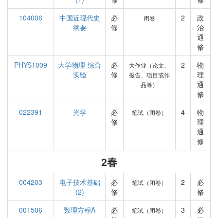
104006
中国近现代史
必
2
政
闭卷
纲要
修
治
通
修
PHYS1009
大学物理-综合
必
2
物
大作业（论文、
实验
修
理
报告、项目或作
通
品等）
修
022391
光学
必
4
物
笔试（闭卷）
修
理
通
修
2春
004203
电子技术基础
必
2
必
笔试（闭卷）
(2)
修
修
001506
数理方程A
必
3
必
笔试（闭卷）