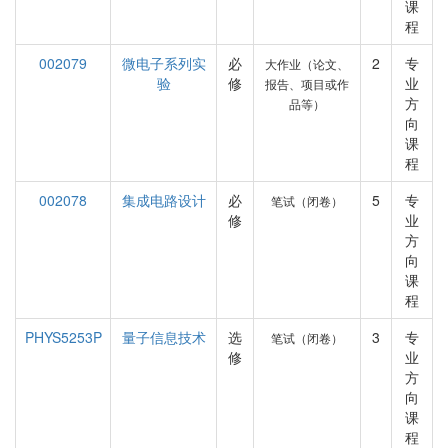
课
程
002079
微电子系列实
必
2
专
大作业（论文、
验
修
业
报告、项目或作
方
品等）
向
课
程
002078
集成电路设计
必
5
专
笔试（闭卷）
修
业
方
向
课
程
PHYS5253P
量子信息技术
选
3
专
笔试（闭卷）
修
业
方
向
课
程