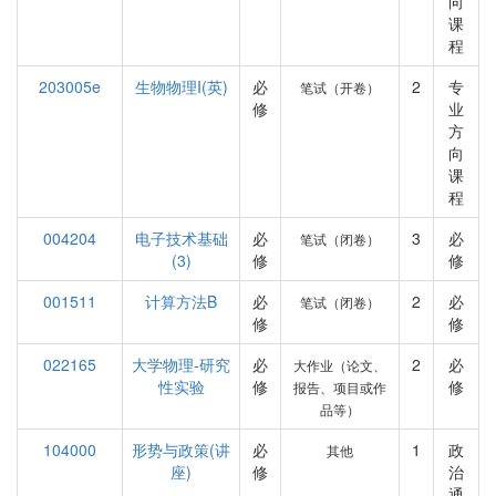
向
课
程
203005e
生物物理I(英)
必
2
专
笔试（开卷）
修
业
方
向
课
程
004204
电子技术基础
必
3
必
笔试（闭卷）
(3)
修
修
001511
计算方法B
必
2
必
笔试（闭卷）
修
修
022165
大学物理-研究
必
2
必
大作业（论文、
性实验
修
修
报告、项目或作
品等）
104000
形势与政策(讲
必
1
政
其他
座)
修
治
通