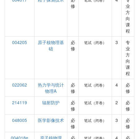
修
业
方
向
课
程
004205
原子核物理基
必
3
专
笔试（闭卷）
础
修
业
方
向
课
程
022062
热力学与统计
必
4
必
笔试（闭卷）
物理A
修
修
214119
辐射防护
必
2
必
笔试（开卷）
修
修
048005
医学影像技术
必
3
必
笔试（闭卷）
修
修
004018e
原子核物理
必
4
必
笔试（闭卷）