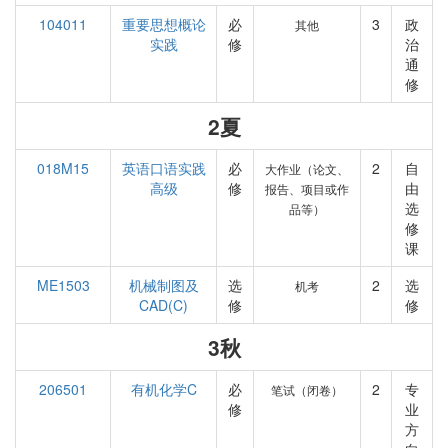
104011
重要思想概论
必
3
政
其他
实践
修
治
通
修
2夏
018M15
英语口语实践
必
2
自
大作业（论文、
高级
修
由
报告、项目或作
选
品等）
修
课
ME1503
机械制图及
选
2
选
机考
CAD(C)
修
修
3秋
206501
有机化学C
必
2
专
笔试（闭卷）
修
业
方