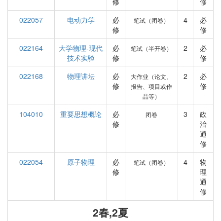
修
修
022057
电动力学
必
4
必
笔试（闭卷）
修
修
022164
大学物理-现代
必
2
必
笔试（半开卷）
技术实验
修
修
022168
物理讲坛
必
2
必
大作业（论文、
修
修
报告、项目或作
品等）
104010
重要思想概论
必
3
政
闭卷
修
治
通
修
022054
原子物理
必
4
物
笔试（闭卷）
修
理
通
修
2春,2夏