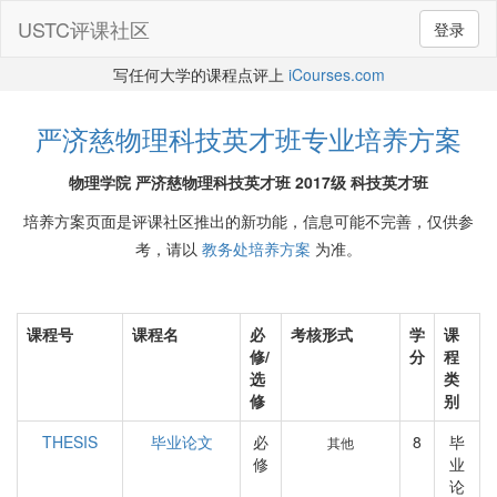
USTC评课社区
登录
写任何大学的课程点评上
iCourses.com
严济慈物理科技英才班专业培养方案
物理学院 严济慈物理科技英才班 2017级 科技英才班
培养方案页面是评课社区推出的新功能，信息可能不完善，仅供参
考，请以
教务处培养方案
为准。
课程号
课程名
必
考核形式
学
课
修/
分
程
选
类
修
别
THESIS
毕业论文
必
8
毕
其他
修
业
论