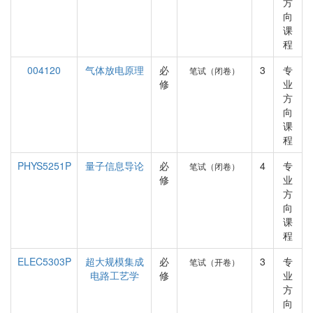
方
向
课
程
004120
气体放电原理
必
3
专
笔试（闭卷）
修
业
方
向
课
程
PHYS5251P
量子信息导论
必
4
专
笔试（闭卷）
修
业
方
向
课
程
ELEC5303P
超大规模集成
必
3
专
笔试（开卷）
电路工艺学
修
业
方
向