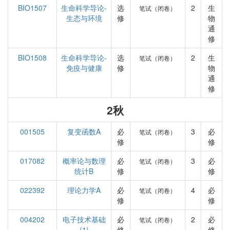
BIO1507
生命科学导论-
选
2
生
笔试（闭卷）
生态与环境
修
物
通
修
BIO1508
生命科学导论-
选
2
生
笔试（闭卷）
免疫与健康
修
物
通
修
2秋
001505
复变函数A
必
3
必
笔试（闭卷）
修
修
017082
概率论与数理
必
3
必
笔试（闭卷）
统计B
修
修
022392
理论力学A
必
4
必
笔试（闭卷）
修
修
004202
电子技术基础
必
2
必
笔试（闭卷）
(1)
修
修