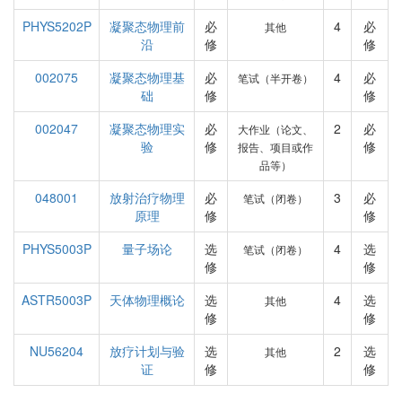
PHYS5202P
凝聚态物理前
必
4
必
其他
沿
修
修
002075
凝聚态物理基
必
4
必
笔试（半开卷）
础
修
修
002047
凝聚态物理实
必
2
必
大作业（论文、
验
修
修
报告、项目或作
品等）
048001
放射治疗物理
必
3
必
笔试（闭卷）
原理
修
修
PHYS5003P
量子场论
选
4
选
笔试（闭卷）
修
修
ASTR5003P
天体物理概论
选
4
选
其他
修
修
NU56204
放疗计划与验
选
2
选
其他
证
修
修