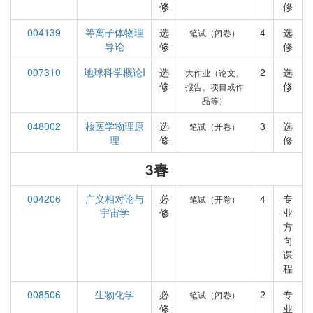
修
修
004139
等离子体物理
选
4
选
笔试（闭卷）
导论
修
修
007310
地球科学概论I
选
2
选
大作业（论文、
修
修
报告、项目或作
品等）
048002
核医学物理原
选
3
选
笔试（开卷）
理
修
修
3春
004206
广义相对论与
必
4
专
笔试（开卷）
宇宙学
修
业
方
向
课
程
008506
生物化学
必
2
专
笔试（闭卷）
修
业