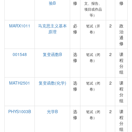
验B
修
修
文、报告、
项目或作品
等）
MARX1011
马克思主义基本
必
2
政
笔试（开
原理
修
治
卷）
通
修
001548
复变函数B
选
2
课
笔试（闭
修
程
卷）
分
组
MATH2501
复变函数(化学)
选
2
课
笔试（闭
修
程
卷）
分
组
PHYS1003B
光学B
选
2
课
笔试（闭
修
程
卷）
分
组