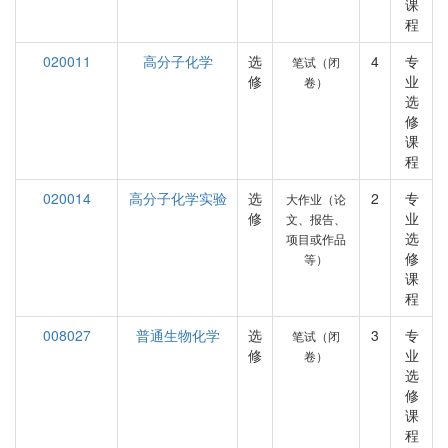
课
程
020011
高分子化学
选
4
专
笔试（闭
修
业
卷）
选
修
课
程
020014
高分子化学实验
选
2
专
大作业（论
修
业
文、报告、
选
项目或作品
修
等）
课
程
008027
普通生物化学
选
3
专
笔试（闭
修
业
卷）
选
修
课
程