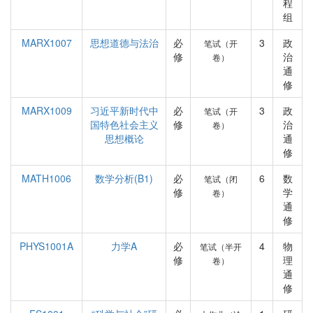
程
组
MARX1007
思想道德与法治
必
3
政
笔试（开
修
治
卷）
通
修
MARX1009
习近平新时代中
必
3
政
笔试（开
国特色社会主义
修
治
卷）
思想概论
通
修
MATH1006
数学分析(B1)
必
6
数
笔试（闭
修
学
卷）
通
修
PHYS1001A
力学A
必
4
物
笔试（半开
修
理
卷）
通
修