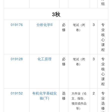
组
3秋
019176
分析化学II
必
3
专
笔试（闭
修
业
卷）
核
心
课
程
019128
化工原理
必
3
专
笔试（闭
修
业
卷）
核
心
课
程
019152
有机化学基础实
选
2
专
大作业（论
验(下)
修
业
文、报告、
选
项目或作品
修
等）