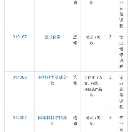
修
业
卷）
选
修
课
程
019167
合成化学
选
3
专
笔试（闭
修
业
卷）
选
修
课
程
014066
材料科学基础实
选
3
专
大作业（论
验
修
业
文、报告、
选
项目或作品
修
等）
课
程
014007
固体材料结构基
选
3
专
笔试（闭
础
修
业
卷）
选