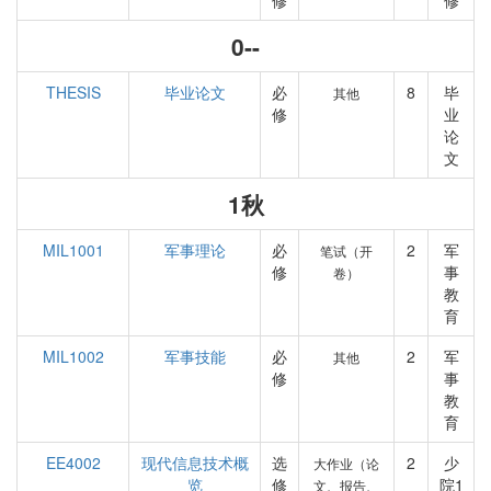
修
修
0--
THESIS
毕业论文
必
8
毕
其他
修
业
论
文
1秋
MIL1001
军事理论
必
2
军
笔试（开
修
事
卷）
教
育
MIL1002
军事技能
必
2
军
其他
修
事
教
育
EE4002
现代信息技术概
选
2
少
大作业（论
览
修
院1
文、报告、