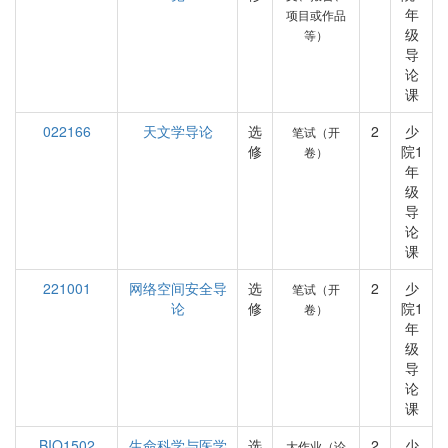
年
项目或作品
级
等）
导
论
课
022166
天文学导论
选
2
少
笔试（开
修
院1
卷）
年
级
导
论
课
221001
网络空间安全导
选
2
少
笔试（开
论
修
院1
卷）
年
级
导
论
课
BIO1502
生命科学与医学
选
2
少
大作业（论