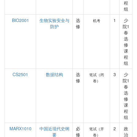
程
组
BIO2001
生物实验安全与
选
1
少
机考
防护
修
院1
春
选
修
课
程
组
CS2501
数据结构
选
3
少
笔试（闭
修
院1
卷）
春
选
修
课
程
组
MARX1010
中国近现代史纲
必
2
政
笔试（开
要
修
治
卷）