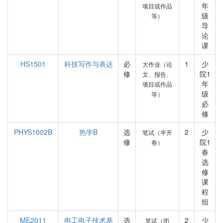
年
项目或作品
级
等）
导
论
课
HS1501
科技写作与表达
必
1
少
大作业（论
修
院1
文、报告、
年
项目或作品
级
等）
必
修
PHYS1002B
热学B
选
2
少
笔试（半开
修
院1
卷）
春
选
修
课
程
组
ME2011
电工电子技术基
选
2
少
笔试（闭