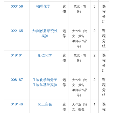
003156
物理化学III
选
3
课
笔试（闭
修
程
卷）
分
组
022165
大学物理-研究性
选
2
课
大作业（论
实验
修
程
文、报告、
分
项目或作品
组
等）
019101
配位化学
选
2
课
笔试（闭
修
程
卷）
分
组
008187
生物化学与分子
选
2
课
大作业（论
生物学基础实验
修
程
文、报告、
分
项目或作品
组
等）
019146
化工实验
选
1
课
大作业（论
修
程
文、报告、