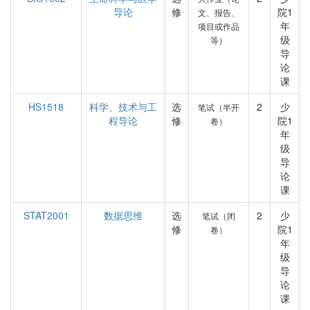
导论
修
院1
文、报告、
年
项目或作品
级
等）
导
论
课
HS1518
科学、技术与工
选
2
少
笔试（半开
程导论
修
院1
卷）
年
级
导
论
课
STAT2001
数据思维
选
2
少
笔试（闭
修
院1
卷）
年
级
导
论
课