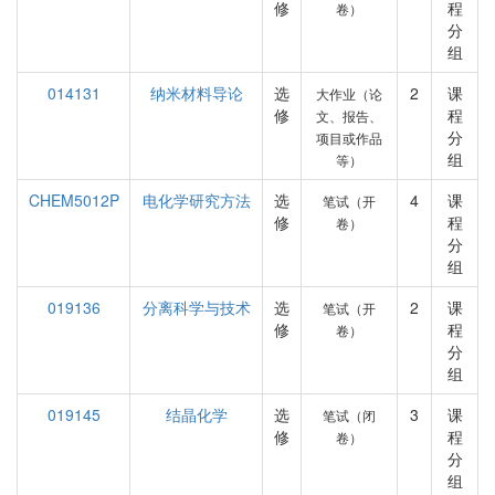
修
程
卷）
分
组
014131
纳米材料导论
选
2
课
大作业（论
修
程
文、报告、
分
项目或作品
组
等）
CHEM5012P
电化学研究方法
选
4
课
笔试（开
修
程
卷）
分
组
019136
分离科学与技术
选
2
课
笔试（开
修
程
卷）
分
组
019145
结晶化学
选
3
课
笔试（闭
修
程
卷）
分
组