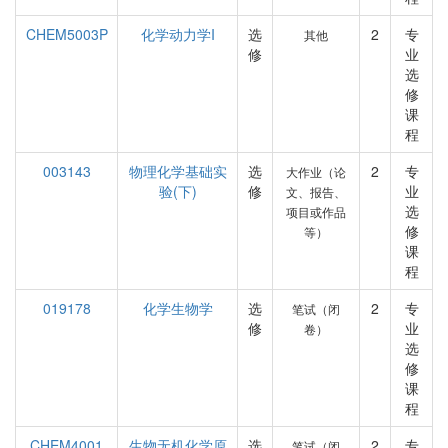
CHEM5003P
化学动力学I
选
2
专
其他
修
业
选
修
课
程
003143
物理化学基础实
选
2
专
大作业（论
验(下)
修
业
文、报告、
选
项目或作品
修
等）
课
程
019178
化学生物学
选
2
专
笔试（闭
修
业
卷）
选
修
课
程
CHEM4001
生物无机化学原
选
2
专
笔试（闭