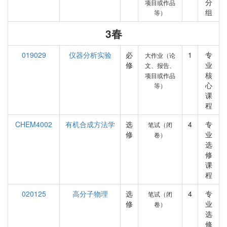
分
项目或作品
组
等）
3春
019029
仪器分析实验
必
1
专
大作业（论
修
业
文、报告、
核
项目或作品
心
等）
课
程
CHEM4002
有机合成方法学
选
4
专
笔试（闭
修
业
卷）
选
修
课
程
020125
高分子物理
选
4
专
笔试（闭
修
业
卷）
选
修