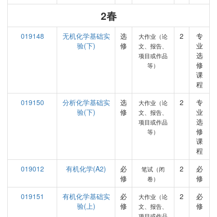
2春
019148
无机化学基础实
选
2
专
大作业（论
验(下)
修
业
文、报告、
选
项目或作品
修
等）
课
程
019150
分析化学基础实
选
2
专
大作业（论
验(下)
修
业
文、报告、
选
项目或作品
修
等）
课
程
019012
有机化学(A2)
必
2
必
笔试（闭
修
修
卷）
019151
有机化学基础实
必
2
必
大作业（论
验(上)
修
修
文、报告、
项目或作品