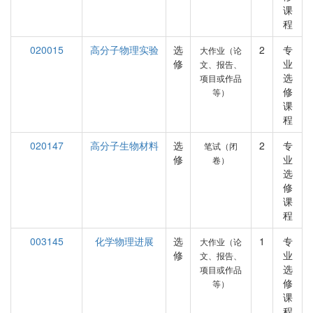
课
程
020015
高分子物理实验
选
2
专
大作业（论
修
业
文、报告、
选
项目或作品
修
等）
课
程
020147
高分子生物材料
选
2
专
笔试（闭
修
业
卷）
选
修
课
程
003145
化学物理进展
选
1
专
大作业（论
修
业
文、报告、
选
项目或作品
修
等）
课
程