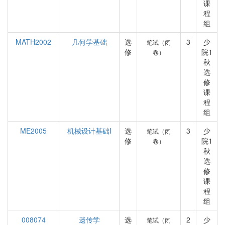
课
程
组
MATH2002
几何学基础
选
3
少
笔试（闭
修
院1
卷）
秋
选
修
课
程
组
ME2005
机械设计基础I
选
3
少
笔试（闭
修
院1
卷）
秋
选
修
课
程
组
008074
遗传学
选
2
少
笔试（闭