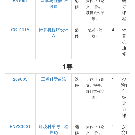
FS1001
“科学与社会”研
必
1
研
大作业（论
讨课
修
讨
文、报告、
课
项目或作品
程
等）
CS1001A
计算机程序设计
必
4
计
笔试（闭
A
修
算
卷）
机
通
修
1春
209005
工程科学前沿
选
1
少
大作业（论
修
院1
文、报告、
年
项目或作品
级
等）
导
论
课
ENVS3001
环境科学与工程
选
1
少
大作业（论
导论
修
院1
文、报告、