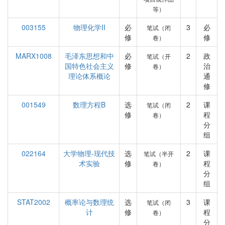
等）
003155
物理化学II
必
3
必
笔试（闭
修
修
卷）
MARX1008
毛泽东思想和中
必
2
政
笔试（开
国特色社会主义
修
治
卷）
理论体系概论
通
修
001549
数理方程B
选
2
课
笔试（闭
修
程
卷）
分
组
022164
大学物理-现代技
选
2
课
笔试（半开
术实验
修
程
卷）
分
组
STAT2002
概率论与数理统
选
3
课
笔试（闭
计
修
程
卷）
分