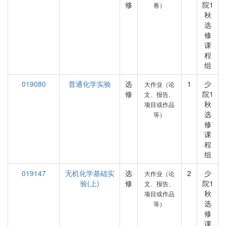
修
院1
卷）
秋
选
修
课
程
组
019080
普通化学实验
选
1
少
大作业（论
修
院1
文、报告、
秋
项目或作品
选
等）
修
课
程
组
019147
无机化学基础实
选
2
少
大作业（论
验(上)
修
院1
文、报告、
秋
项目或作品
选
等）
修
课