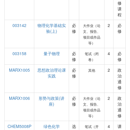
修
课
程
003142
物理化学基础实
必
2
必
大作业（论
验(上)
修
修
文、报告、
项目或作品
等）
003158
量子物理
必
4
必
笔试（闭
修
修
卷）
MARX1005
思想政治理论课
必
2
政
其他
实践
修
治
通
修
MARX1006
形势与政策(讲
必
2
政
大作业（论
座)
修
治
文、报告、
通
项目或作品
修
等）
CHEM5008P
绿色化学
选
4
课
笔试（开