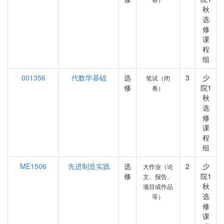
秋
选
修
课
程
组
001356
代数学基础
选
3
少
笔试（闭
修
院1
卷）
秋
选
修
课
程
组
ME1506
先进制造实践
选
2
少
大作业（论
修
院1
文、报告、
秋
项目或作品
选
等）
修
课