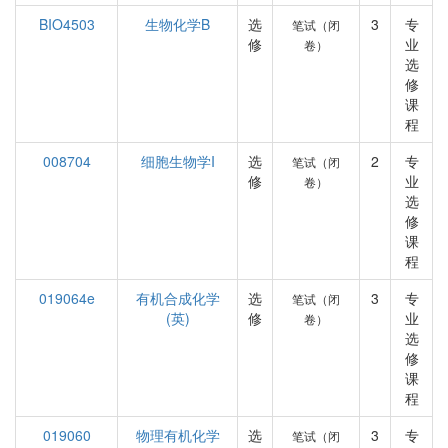
BIO4503
生物化学B
选
3
专
笔试（闭
修
业
卷）
选
修
课
程
008704
细胞生物学I
选
2
专
笔试（闭
修
业
卷）
选
修
课
程
019064e
有机合成化学
选
3
专
笔试（闭
(英)
修
业
卷）
选
修
课
程
019060
物理有机化学
选
3
专
笔试（闭