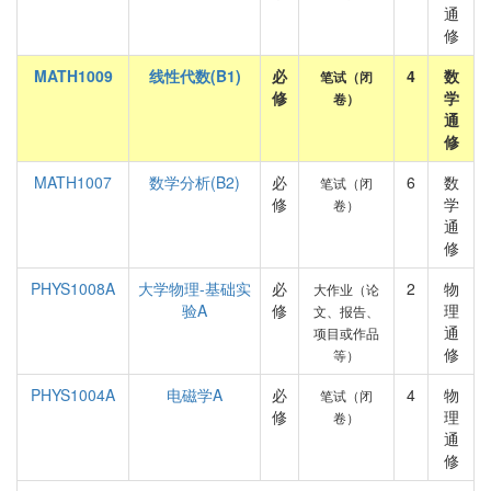
通
修
MATH1009
线性代数(B1)
必
4
数
笔试（闭
修
学
卷）
通
修
MATH1007
数学分析(B2)
必
6
数
笔试（闭
修
学
卷）
通
修
PHYS1008A
大学物理-基础实
必
2
物
大作业（论
验A
修
理
文、报告、
通
项目或作品
修
等）
PHYS1004A
电磁学A
必
4
物
笔试（闭
修
理
卷）
通
修