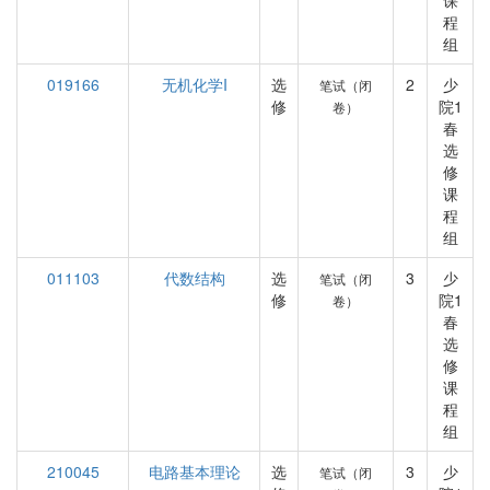
课
程
组
019166
无机化学I
选
2
少
笔试（闭
修
院1
卷）
春
选
修
课
程
组
011103
代数结构
选
3
少
笔试（闭
修
院1
卷）
春
选
修
课
程
组
210045
电路基本理论
选
3
少
笔试（闭