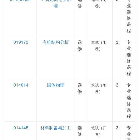
理
修
业
卷）
选
修
课
程
019173
有机结构分析
选
3
专
笔试（闭
修
业
卷）
选
修
课
程
014014
固体物理
选
3
专
笔试（闭
修
业
卷）
选
修
课
程
014145
材料制备与加工
选
3
专
笔试（开
修
业
卷）