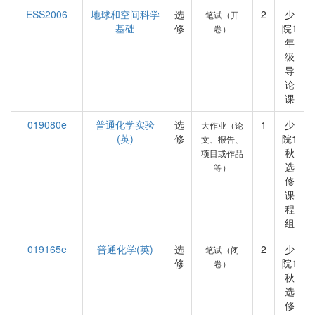
ESS2006
地球和空间科学
选
2
少
笔试（开
基础
修
院1
卷）
年
级
导
论
课
019080e
普通化学实验
选
1
少
大作业（论
(英)
修
院1
文、报告、
秋
项目或作品
选
等）
修
课
程
组
019165e
普通化学(英)
选
2
少
笔试（闭
修
院1
卷）
秋
选
修