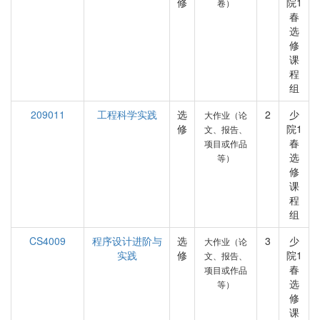
修
院1
卷）
春
选
修
课
程
组
209011
工程科学实践
选
2
少
大作业（论
修
院1
文、报告、
春
项目或作品
选
等）
修
课
程
组
CS4009
程序设计进阶与
选
3
少
大作业（论
实践
修
院1
文、报告、
春
项目或作品
选
等）
修
课