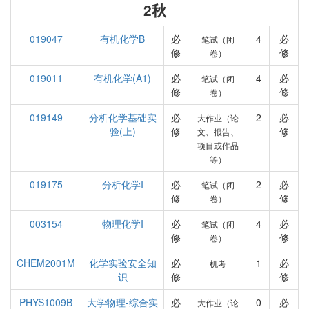
2秋
019047
有机化学B
必
4
必
笔试（闭
修
修
卷）
019011
有机化学(A1)
必
4
必
笔试（闭
修
修
卷）
019149
分析化学基础实
必
2
必
大作业（论
验(上)
修
修
文、报告、
项目或作品
等）
019175
分析化学I
必
2
必
笔试（闭
修
修
卷）
003154
物理化学I
必
4
必
笔试（闭
修
修
卷）
CHEM2001M
化学实验安全知
必
1
必
机考
识
修
修
PHYS1009B
大学物理-综合实
必
0
必
大作业（论