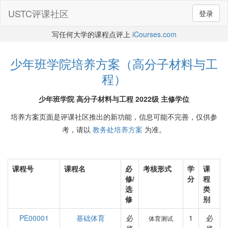
USTC评课社区
登录
写任何大学的课程点评上
iCourses.com
少年班学院培养方案（高分子材料与工
程）
少年班学院 高分子材料与工程 2022级 主修学位
培养方案页面是评课社区推出的新功能，信息可能不完善，仅供参
考，请以
教务处培养方案
为准。
课程号
课程名
必
考核形式
学
课
修/
分
程
选
类
修
别
PE00001
基础体育
必
1
必
体育测试