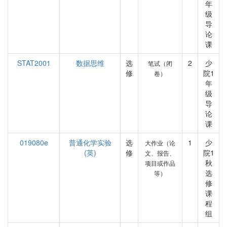
年
级
导
论
课
STAT2001
数据思维
选
2
少
笔试（闭
修
院1
卷）
年
级
导
论
课
019080e
普通化学实验
选
1
少
大作业（论
(英)
修
院1
文、报告、
秋
项目或作品
选
等）
修
课
程
组