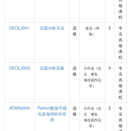
修
课
程
GEOL3001
仪器分析方法
选
2
专
笔试（闭
修
业
卷）
选
修
课
程
GEOL3002
仪器分析实验
选
0
专
大作业（论
修
业
文、报告、
选
项目或作品
修
等）
课
程
ATMS4003
Python数据可视
选
2
专
大作业（论
化及地球科学应
修
业
文、报告、
用
选
项目或作品
修
等）