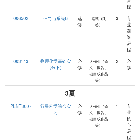
课
程
006502
信号与系统B
选
3
专
笔试（闭
修
业
卷）
选
修
课
程
003143
物理化学基础实
必
2
必
大作业（论
验(下)
修
修
文、报告、
项目或作品
等）
3夏
PLNT3007
行星科学综合实
必
1
专
大作业（论
习
修
业
文、报告、
核
项目或作品
心
等）
课
程