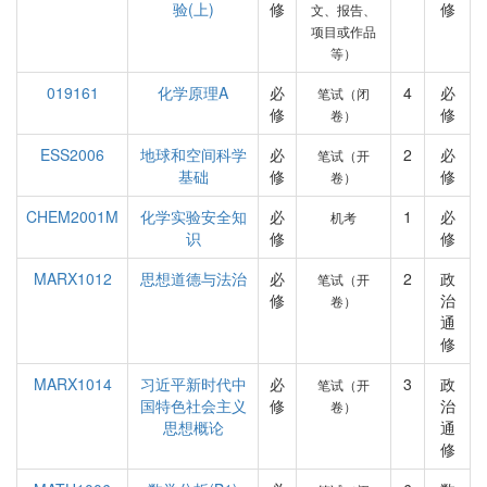
验(上)
修
修
文、报告、
项目或作品
等）
019161
化学原理A
必
4
必
笔试（闭
修
修
卷）
ESS2006
地球和空间科学
必
2
必
笔试（开
基础
修
修
卷）
CHEM2001M
化学实验安全知
必
1
必
机考
识
修
修
MARX1012
思想道德与法治
必
2
政
笔试（开
修
治
卷）
通
修
MARX1014
习近平新时代中
必
3
政
笔试（开
国特色社会主义
修
治
卷）
思想概论
通
修