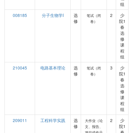
组
008185
分子生物学I
选
2
少
笔试（闭
修
院1
卷）
春
选
修
课
程
组
210045
电路基本理论
选
3
少
笔试（闭
修
院1
卷）
春
选
修
课
程
组
209011
工程科学实践
选
2
少
大作业（论
修
院1
文、报告、
春
项目或作品