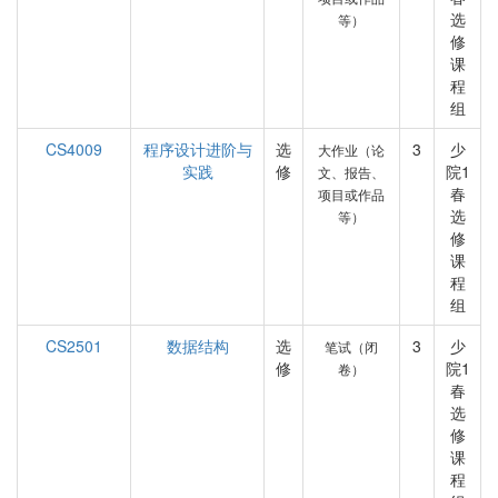
选
等）
修
课
程
组
CS4009
程序设计进阶与
选
3
少
大作业（论
实践
修
院1
文、报告、
春
项目或作品
选
等）
修
课
程
组
CS2501
数据结构
选
3
少
笔试（闭
修
院1
卷）
春
选
修
课
程