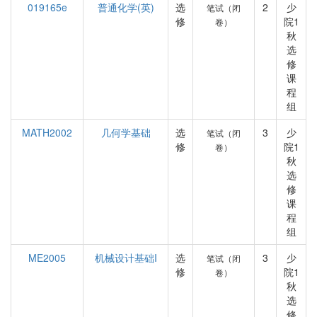
019165e
普通化学(英)
选
2
少
笔试（闭
修
院1
卷）
秋
选
修
课
程
组
MATH2002
几何学基础
选
3
少
笔试（闭
修
院1
卷）
秋
选
修
课
程
组
ME2005
机械设计基础I
选
3
少
笔试（闭
修
院1
卷）
秋
选
修