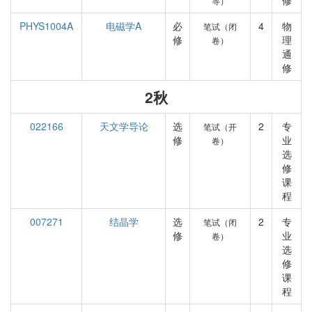
修
等）
PHYS1004A
电磁学A
必
4
物
笔试（闭
修
理
卷）
通
修
2秋
022166
天文学导论
选
2
专
笔试（开
修
业
卷）
选
修
课
程
007271
结晶学
选
2
专
笔试（闭
修
业
卷）
选
修
课
程