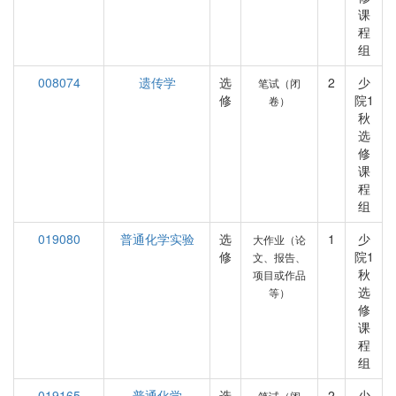
课
程
组
008074
遗传学
选
2
少
笔试（闭
修
院1
卷）
秋
选
修
课
程
组
019080
普通化学实验
选
1
少
大作业（论
修
院1
文、报告、
秋
项目或作品
选
等）
修
课
程
组
019165
普通化学
选
2
少
笔试（闭