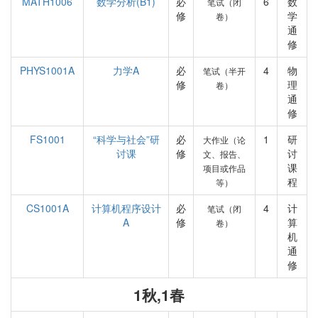
MATH1006
数学分析(B1)
必
6
数
笔试（闭
修
学
卷）
通
修
PHYS1001A
力学A
必
4
物
笔试（半开
修
理
卷）
通
修
FS1001
“科学与社会”研
必
1
研
大作业（论
讨课
修
讨
文、报告、
课
项目或作品
程
等）
CS1001A
计算机程序设计
必
4
计
笔试（闭
A
修
算
卷）
机
通
修
1秋,1春