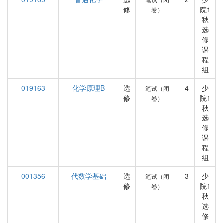
修
院1
卷）
秋
选
修
课
程
组
019163
化学原理B
选
4
少
笔试（闭
修
院1
卷）
秋
选
修
课
程
组
001356
代数学基础
选
3
少
笔试（闭
修
院1
卷）
秋
选
修