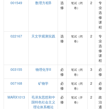
001549
数理方程B
选
2
专
笔试（闭
修
业
卷）
选
修
课
程
022167
天文学观测实践
选
2
专
笔试（闭
修
业
卷）
选
修
课
程
003155
物理化学II
必
3
必
笔试（闭
修
修
卷）
007168
矿物学
必
2
必
笔试（闭
修
修
卷）
MARX1013
毛泽东思想和中
必
2
政
笔试（开
国特色社会主义
修
治
卷）
理论体系概论
通