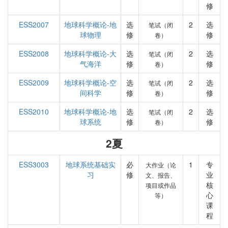
修
ESS2007
地球科学概论-地
选
2
选
笔试（闭
球物理
修
修
卷）
ESS2008
地球科学概论-大
选
2
选
笔试（闭
气海洋
修
修
卷）
ESS2009
地球科学概论-空
选
2
选
笔试（闭
间科学
修
修
卷）
ESS2010
地球科学概论-地
选
2
选
笔试（闭
球系统
修
修
卷）
2夏
ESS3003
地球系统基础实
必
1
专
大作业（论
习
修
业
文、报告、
核
项目或作品
心
等）
课
程