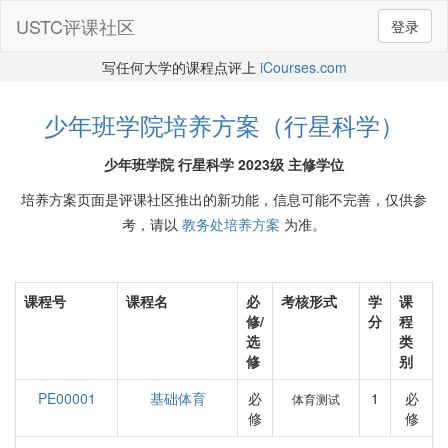
USTC评课社区
登录
写任何大学的课程点评上
iCourses.com
少年班学院培养方案（行星科学）
少年班学院 行星科学 2023级 主修学位
培养方案页面是评课社区推出的新功能，信息可能不完善，仅供参
考，请以
教务处培养方案
为准。
课程号
课程名
必
考核形式
学
课
修/
分
程
选
类
修
别
PE00001
基础体育
必
1
必
体育测试
修
修