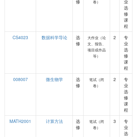
修
业
卷）
选
修
课
程
CS4023
数据科学导论
选
2
专
大作业（论
修
业
文、报告、
选
项目或作品
修
等）
课
程
008007
微生物学
选
2
专
笔试（闭
修
业
卷）
选
修
课
程
MATH2001
计算方法
选
3
专
笔试（闭
修
业
卷）
选