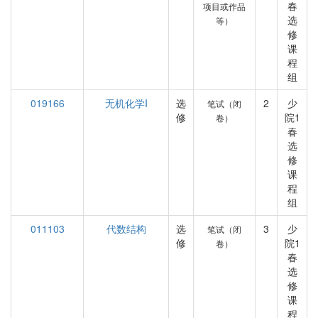
春
项目或作品
选
等）
修
课
程
组
019166
无机化学I
选
2
少
笔试（闭
修
院1
卷）
春
选
修
课
程
组
011103
代数结构
选
3
少
笔试（闭
修
院1
卷）
春
选
修
课
程