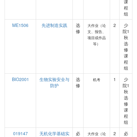
课
程
组
ME1506
先进制造实践
选
2
少
大作业（论
修
院1
文、报告、
秋
项目或作品
选
等）
修
课
程
组
BIO2001
生物实验安全与
选
1
少
机考
防护
修
院1
秋
选
修
课
程
组
019147
无机化学基础实
必
2
必
大作业（论