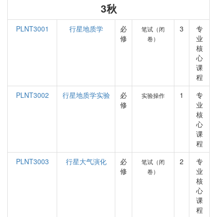
3秋
PLNT3001
行星地质学
必
3
专
笔试（闭
修
业
卷）
核
心
课
程
PLNT3002
行星地质学实验
必
1
专
实验操作
修
业
核
心
课
程
PLNT3003
行星大气演化
必
2
专
笔试（闭
修
业
卷）
核
心
课
程