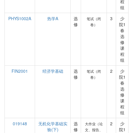
程
组
PHYS1002A
热学A
选
3
少
笔试（闭
修
院1
卷）
春
选
修
课
程
组
FIN2001
经济学基础
选
2
少
笔试（闭
修
院1
卷）
春
选
修
课
程
组
019148
无机化学基础实
选
2
少
大作业（论
验(下)
修
院1
文、报告、