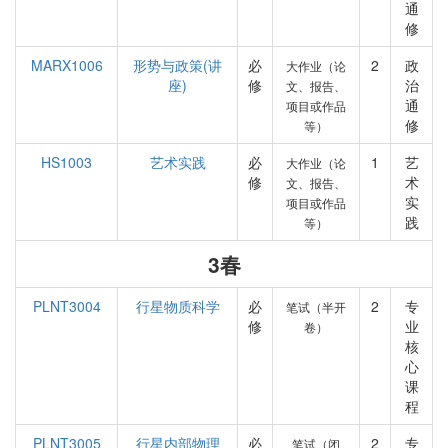
通
修
MARX1006
形势与政策(讲
必
2
政
大作业（论
座)
修
治
文、报告、
通
项目或作品
修
等）
HS1003
艺术实践
必
1
艺
大作业（论
修
术
文、报告、
实
项目或作品
践
等）
3春
PLNT3004
行星物质科学
必
2
专
笔试（半开
修
业
卷）
核
心
课
程
PLNT3005
行星内部物理
必
2
专
笔试（闭