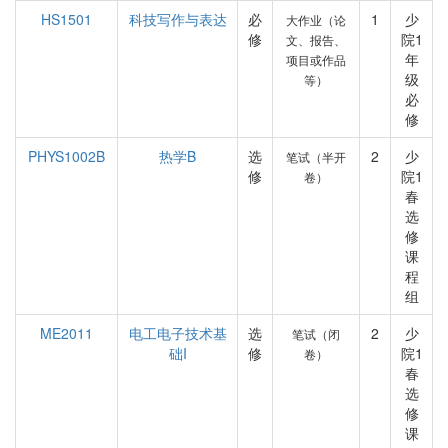
HS1501
科技写作与表达
必
1
少
大作业（论
修
院1
文、报告、
年
项目或作品
级
等）
必
修
PHYS1002B
热学B
选
2
少
笔试（半开
修
院1
卷）
春
选
修
课
程
组
ME2011
电工电子技术基
选
2
少
笔试（闭
础I
修
院1
卷）
春
选
修
课