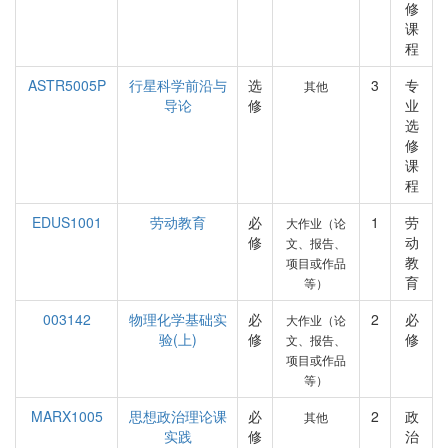
修
课
程
ASTR5005P
行星科学前沿与
选
3
专
其他
导论
修
业
选
修
课
程
EDUS1001
劳动教育
必
1
劳
大作业（论
修
动
文、报告、
教
项目或作品
育
等）
003142
物理化学基础实
必
2
必
大作业（论
验(上)
修
修
文、报告、
项目或作品
等）
MARX1005
思想政治理论课
必
2
政
其他
实践
修
治