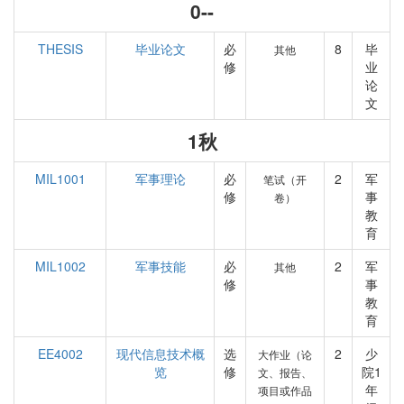
0--
THESIS
毕业论文
必
8
毕
其他
修
业
论
文
1秋
MIL1001
军事理论
必
2
军
笔试（开
修
事
卷）
教
育
MIL1002
军事技能
必
2
军
其他
修
事
教
育
EE4002
现代信息技术概
选
2
少
大作业（论
览
修
院1
文、报告、
年
项目或作品