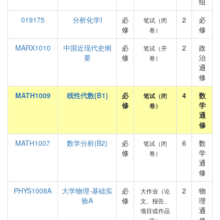
组
019175
分析化学I
必
2
必
笔试（闭
修
修
卷）
MARX1010
中国近现代史纲
必
2
政
笔试（开
要
修
治
卷）
通
修
MATH1009
线性代数(B1)
必
4
数
笔试（闭
修
学
卷）
通
修
MATH1007
数学分析(B2)
必
6
数
笔试（闭
修
学
卷）
通
修
PHYS1008A
大学物理-基础实
必
2
物
大作业（论
验A
修
理
文、报告、
通
项目或作品