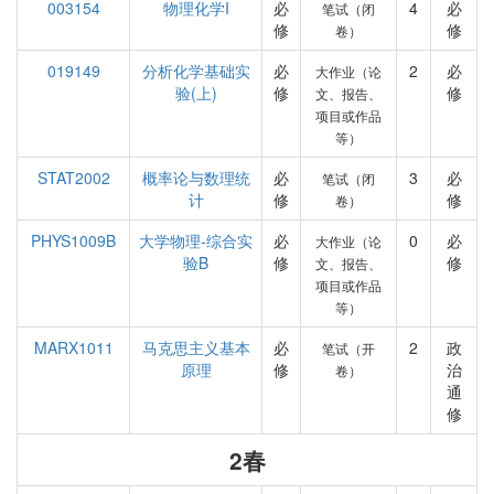
003154
物理化学I
必
4
必
笔试（闭
修
修
卷）
019149
分析化学基础实
必
2
必
大作业（论
验(上)
修
修
文、报告、
项目或作品
等）
STAT2002
概率论与数理统
必
3
必
笔试（闭
计
修
修
卷）
PHYS1009B
大学物理-综合实
必
0
必
大作业（论
验B
修
修
文、报告、
项目或作品
等）
MARX1011
马克思主义基本
必
2
政
笔试（开
原理
修
治
卷）
通
修
2春