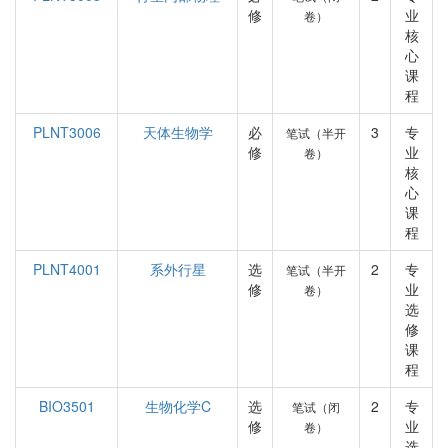
修
业
卷）
核
心
课
程
PLNT3006
天体生物学
必
3
专
笔试（半开
修
业
卷）
核
心
课
程
PLNT4001
系外行星
选
2
专
笔试（半开
修
业
卷）
选
修
课
程
BIO3501
生物化学C
选
2
专
笔试（闭
修
业
卷）
选