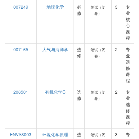
007249
地球化学
必
3
专
笔试（闭
修
业
卷）
核
心
课
程
007165
大气与海洋学
选
2
专
笔试（闭
修
业
卷）
选
修
课
程
206501
有机化学C
选
2
专
笔试（闭
修
业
卷）
选
修
课
程
ENVS3003
环境化学原理
选
3
专
笔试（闭