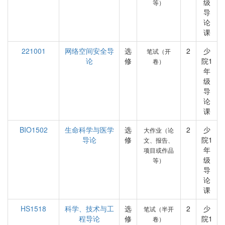
级
等）
导
论
课
221001
网络空间安全导
选
2
少
笔试（开
论
修
院1
卷）
年
级
导
论
课
BIO1502
生命科学与医学
选
2
少
大作业（论
导论
修
院1
文、报告、
年
项目或作品
级
等）
导
论
课
HS1518
科学、技术与工
选
2
少
笔试（半开
程导论
修
院1
卷）