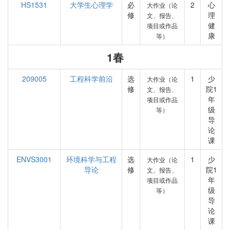
HS1531
大学生心理学
必
2
心
大作业（论
修
理
文、报告、
健
项目或作品
康
等）
1春
209005
工程科学前沿
选
1
少
大作业（论
修
院1
文、报告、
年
项目或作品
级
等）
导
论
课
ENVS3001
环境科学与工程
选
1
少
大作业（论
导论
修
院1
文、报告、
年
项目或作品
级
等）
导
论
课