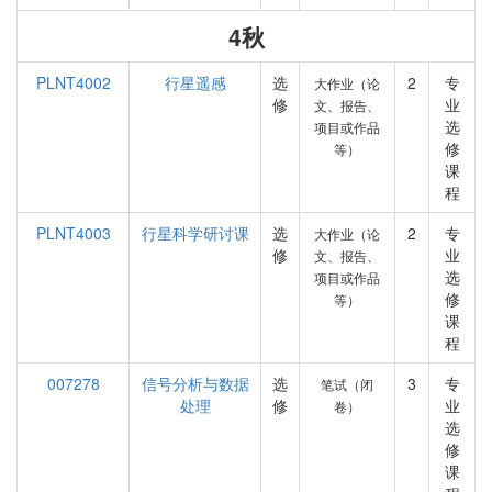
4秋
PLNT4002
行星遥感
选
2
专
大作业（论
修
业
文、报告、
选
项目或作品
修
等）
课
程
PLNT4003
行星科学研讨课
选
2
专
大作业（论
修
业
文、报告、
选
项目或作品
修
等）
课
程
007278
信号分析与数据
选
3
专
笔试（闭
处理
修
业
卷）
选
修
课