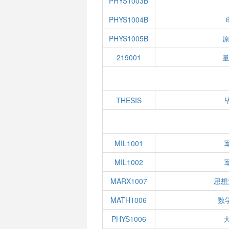
PHYS1003B
PHYS1004B
PHYS1005B
原
219001
量
THESIS
MIL1001
MIL1002
MARX1007
思想
MATH1006
数学
PHYS1006