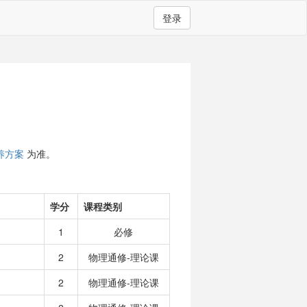
登录
养方案
为准。
学分
课程类别
1
必修
2
物理通修-理论课
2
物理通修-理论课