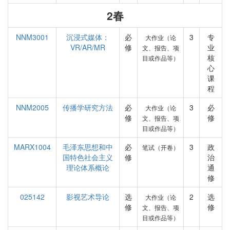
2春
NNM3001
沉浸式媒体：
必
3
专
大作业（论
VR/AR/MR
修
业
文、报告、项
核
目或作品等）
心
课
程
NNM2005
传播学研究方法
必
3
必
大作业（论
修
修
文、报告、项
目或作品等）
MARX1004
毛泽东思想和中
必
3
政
笔试（开卷）
国特色社会主义
修
治
理论体系概论
通
修
025142
影视艺术导论
选
2
选
大作业（论
修
修
文、报告、项
目或作品等）