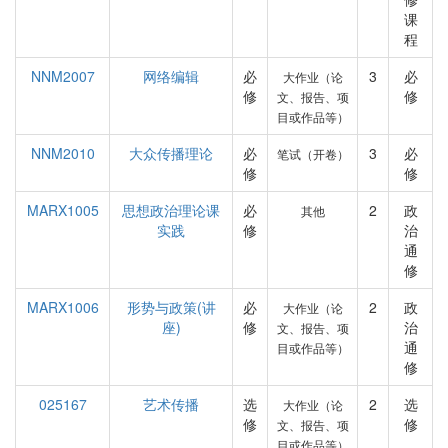
课
程
NNM2007
网络编辑
必
3
必
大作业（论
修
修
文、报告、项
目或作品等）
NNM2010
大众传播理论
必
3
必
笔试（开卷）
修
修
MARX1005
思想政治理论课
必
2
政
其他
实践
修
治
通
修
MARX1006
形势与政策(讲
必
2
政
大作业（论
座)
修
治
文、报告、项
通
目或作品等）
修
025167
艺术传播
选
2
选
大作业（论
修
修
文、报告、项
目或作品等）