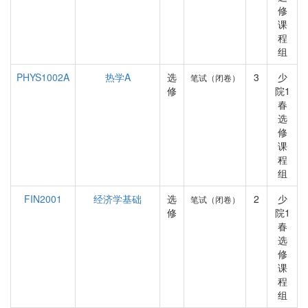
修
课
程
组
PHYS1002A
热学A
选
3
少
笔试（闭卷）
修
院1
春
选
修
课
程
组
FIN2001
经济学基础
选
2
少
笔试（闭卷）
修
院1
春
选
修
课
程
组