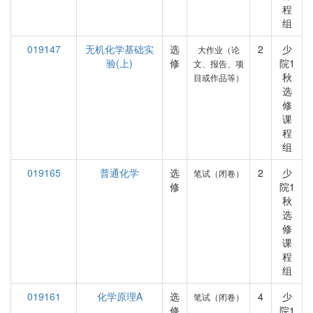
程
组
019147
无机化学基础实
选
2
少
大作业（论
验(上)
修
院1
文、报告、项
秋
目或作品等）
选
修
课
程
组
019165
普通化学
选
2
少
笔试（闭卷）
修
院1
秋
选
修
课
程
组
019161
化学原理A
选
4
少
笔试（闭卷）
修
院1