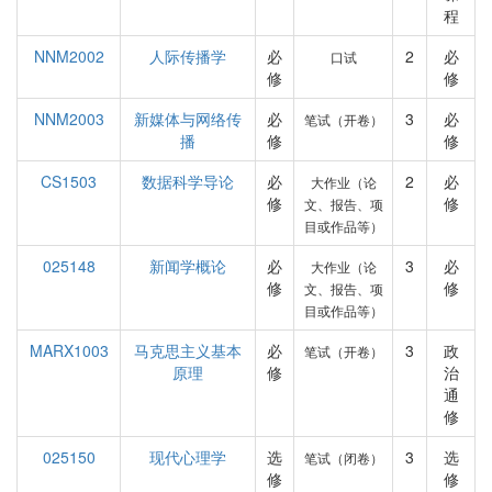
程
NNM2002
人际传播学
必
2
必
口试
修
修
NNM2003
新媒体与网络传
必
3
必
笔试（开卷）
播
修
修
CS1503
数据科学导论
必
2
必
大作业（论
修
修
文、报告、项
目或作品等）
025148
新闻学概论
必
3
必
大作业（论
修
修
文、报告、项
目或作品等）
MARX1003
马克思主义基本
必
3
政
笔试（开卷）
原理
修
治
通
修
025150
现代心理学
选
3
选
笔试（闭卷）
修
修