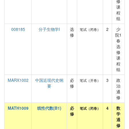
修
课
程
组
008185
分子生物学I
选
2
少
笔试（闭卷）
修
院1
春
选
修
课
程
组
MARX1002
中国近现代史纲
必
3
政
笔试（开卷）
要
修
治
通
修
MATH1009
线性代数(B1)
必
4
数
笔试（闭卷）
修
学
通
修