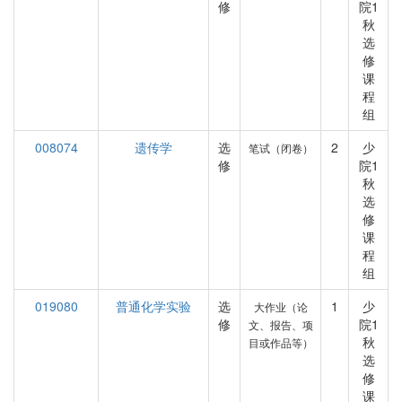
修
院1
秋
选
修
课
程
组
008074
遗传学
选
2
少
笔试（闭卷）
修
院1
秋
选
修
课
程
组
019080
普通化学实验
选
1
少
大作业（论
修
院1
文、报告、项
秋
目或作品等）
选
修
课