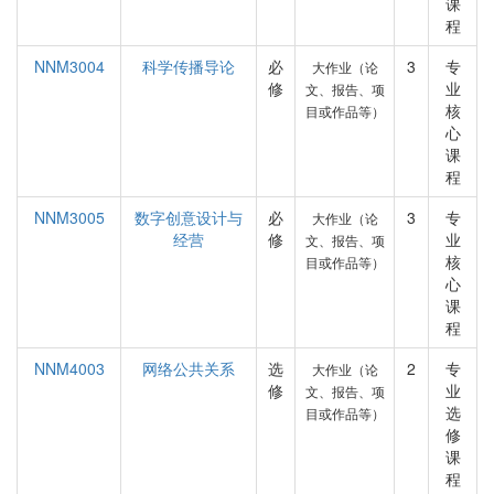
课
程
NNM3004
科学传播导论
必
3
专
大作业（论
修
业
文、报告、项
核
目或作品等）
心
课
程
NNM3005
数字创意设计与
必
3
专
大作业（论
经营
修
业
文、报告、项
核
目或作品等）
心
课
程
NNM4003
网络公共关系
选
2
专
大作业（论
修
业
文、报告、项
选
目或作品等）
修
课
程