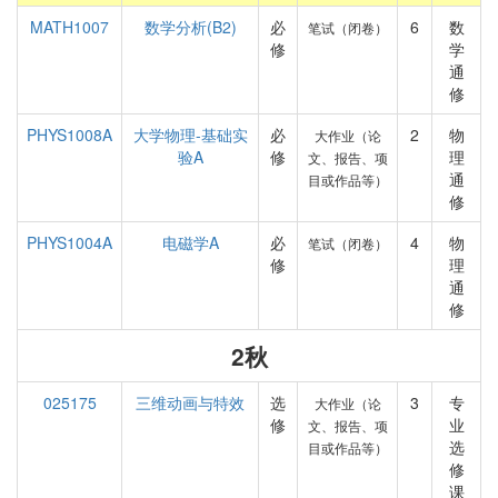
MATH1007
数学分析(B2)
必
6
数
笔试（闭卷）
修
学
通
修
PHYS1008A
大学物理-基础实
必
2
物
大作业（论
验A
修
理
文、报告、项
通
目或作品等）
修
PHYS1004A
电磁学A
必
4
物
笔试（闭卷）
修
理
通
修
2秋
025175
三维动画与特效
选
3
专
大作业（论
修
业
文、报告、项
选
目或作品等）
修
课