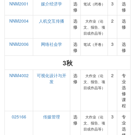
NNM2001
媒介经济学
选
3
选
笔试（闭卷）
修
修
NNM2004
人机交互传播
选
2
选
大作业（论
修
修
文、报告、项
目或作品等）
NNM2006
网络社会学
选
3
选
笔试（开卷）
修
修
3秋
NNM4002
可视化设计与开
选
2
专
大作业（论
发
修
业
文、报告、项
选
目或作品等）
修
课
程
025166
传媒管理
选
3
专
大作业（论
修
业
文、报告、项
选
目或作品等）
修