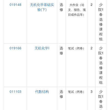
019148
无机化学基础实
选
2
少
大作业（论
验(下)
修
院1
文、报告、项
春
目或作品等）
选
修
课
程
组
019166
无机化学I
选
2
少
笔试（闭卷）
修
院1
春
选
修
课
程
组
011103
代数结构
选
3
少
笔试（闭卷）
修
院1
春
选