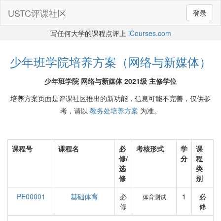
USTC评课社区
登录
写任何大学的课程点评上
iCourses.com
少年班学院培养方案（网络与新媒体）
少年班学院 网络与新媒体 2021级 主修学位
培养方案页面是评课社区推出的新功能，信息可能不完善，仅供参
考，请以
教务处培养方案
为准。
课程号
课程名
必
考核形式
学
课
修/
分
程
选
类
修
别
PE00001
基础体育
必
1
必
体育测试
修
修