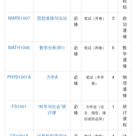
程
组
MARX1007
思想道德与法治
必
3
政
笔试（开卷）
修
治
通
修
MATH1006
数学分析(B1)
必
6
数
笔试（闭卷）
修
学
通
修
PHYS1001A
力学A
必
4
物
笔试（半开
修
理
卷）
通
修
FS1001
“科学与社会”研
必
1
研
大作业（论
讨课
修
讨
文、报告、项
课
目或作品等）
程
CS1001A
计算机程序设计
必
4
计
笔试（闭卷）