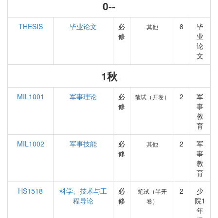
0--
THESIS
毕业论文
必
8
毕
其他
修
业
论
文
1秋
MIL1001
军事理论
必
2
军
笔试（开卷）
修
事
教
育
MIL1002
军事技能
必
2
军
其他
修
事
教
育
HS1518
科学、技术与工
必
2
少
笔试（半开
程导论
修
院1
卷）
年