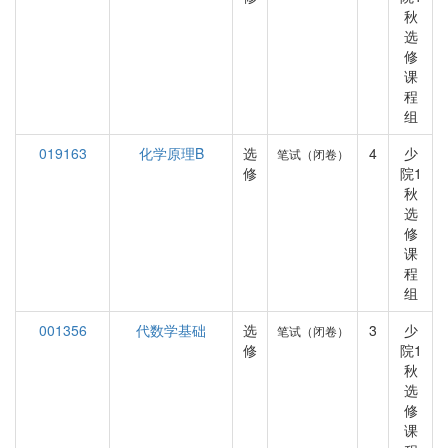
秋
选
修
课
程
组
019163
化学原理B
选
4
少
笔试（闭卷）
修
院1
秋
选
修
课
程
组
001356
代数学基础
选
3
少
笔试（闭卷）
修
院1
秋
选
修
课