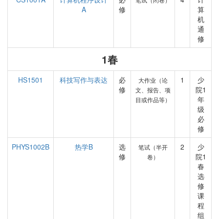
A
修
算
机
通
修
1春
HS1501
科技写作与表达
必
1
少
大作业（论
修
院1
文、报告、项
年
目或作品等）
级
必
修
PHYS1002B
热学B
选
2
少
笔试（半开
修
院1
卷）
春
选
修
课
程
组