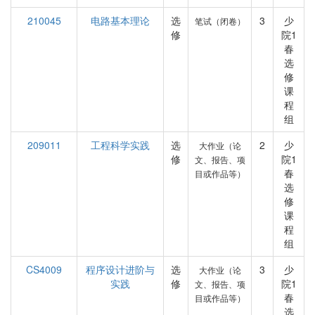
210045
电路基本理论
选
3
少
笔试（闭卷）
修
院1
春
选
修
课
程
组
209011
工程科学实践
选
2
少
大作业（论
修
院1
文、报告、项
春
目或作品等）
选
修
课
程
组
CS4009
程序设计进阶与
选
3
少
大作业（论
实践
修
院1
文、报告、项
春
目或作品等）
选