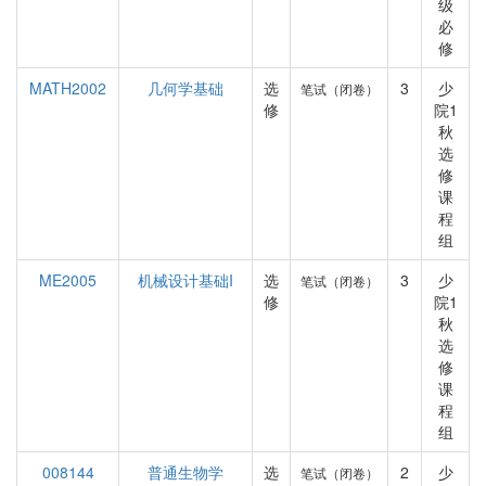
级
必
修
MATH2002
几何学基础
选
3
少
笔试（闭卷）
修
院1
秋
选
修
课
程
组
ME2005
机械设计基础I
选
3
少
笔试（闭卷）
修
院1
秋
选
修
课
程
组
008144
普通生物学
选
2
少
笔试（闭卷）