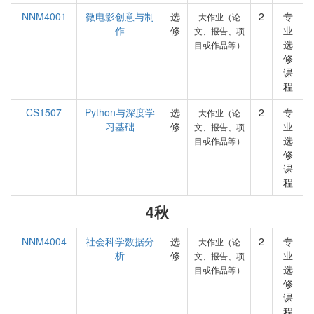
NNM4001
微电影创意与制
选
2
专
大作业（论
作
修
业
文、报告、项
选
目或作品等）
修
课
程
CS1507
Python与深度学
选
2
专
大作业（论
习基础
修
业
文、报告、项
选
目或作品等）
修
课
程
4秋
NNM4004
社会科学数据分
选
2
专
大作业（论
析
修
业
文、报告、项
选
目或作品等）
修
课
程