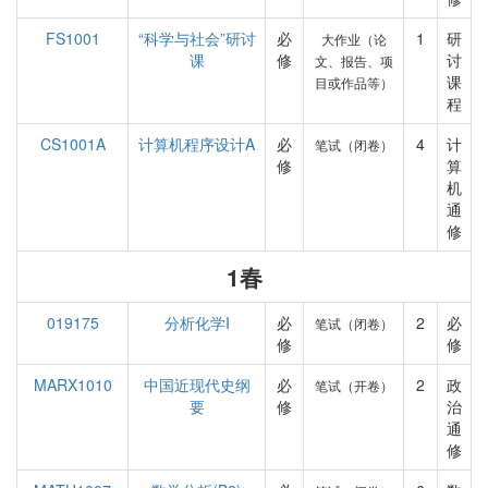
FS1001
“科学与社会”研讨
必
1
研
大作业（论
课
修
讨
文、报告、项
课
目或作品等）
程
CS1001A
计算机程序设计A
必
4
计
笔试（闭卷）
修
算
机
通
修
1春
019175
分析化学I
必
2
必
笔试（闭卷）
修
修
MARX1010
中国近现代史纲
必
2
政
笔试（开卷）
要
修
治
通
修