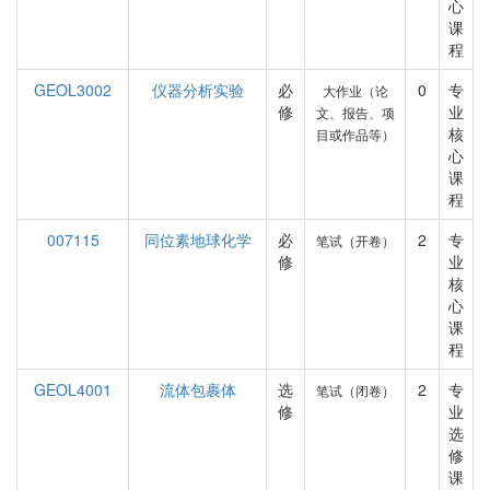
心
课
程
GEOL3002
仪器分析实验
必
0
专
大作业（论
修
业
文、报告、项
核
目或作品等）
心
课
程
007115
同位素地球化学
必
2
专
笔试（开卷）
修
业
核
心
课
程
GEOL4001
流体包裹体
选
2
专
笔试（闭卷）
修
业
选
修
课