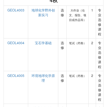
4秋
GEOL4003
地球化学野外创
选
1
专
大作业（论
新实习
修
业
文、报告、项
选
目或作品等）
修
课
程
GEOL4004
宝石学基础
选
2
专
笔试（闭卷）
修
业
选
修
课
程
GEOL4005
环境地球化学原
选
2
专
笔试（闭卷）
理
修
业
选
修
课
程