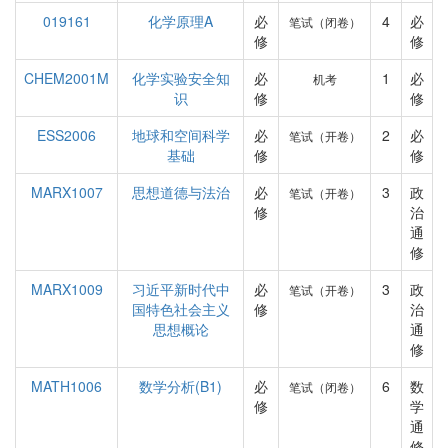
019161
化学原理A
必
4
必
笔试（闭卷）
修
修
CHEM2001M
化学实验安全知
必
1
必
机考
识
修
修
ESS2006
地球和空间科学
必
2
必
笔试（开卷）
基础
修
修
MARX1007
思想道德与法治
必
3
政
笔试（开卷）
修
治
通
修
MARX1009
习近平新时代中
必
3
政
笔试（开卷）
国特色社会主义
修
治
思想概论
通
修
MATH1006
数学分析(B1)
必
6
数
笔试（闭卷）
修
学
通
修