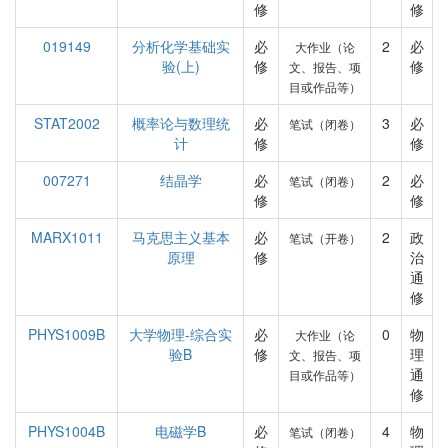
修
修
019149
分析化学基础实
必
2
必
大作业（论
验(上)
修
修
文、报告、项
目或作品等）
STAT2002
概率论与数理统
必
3
必
笔试（闭卷）
计
修
修
007271
结晶学
必
2
必
笔试（闭卷）
修
修
MARX1011
马克思主义基本
必
2
政
笔试（开卷）
原理
修
治
通
修
PHYS1009B
大学物理-综合实
必
0
物
大作业（论
验B
修
理
文、报告、项
通
目或作品等）
修
PHYS1004B
电磁学B
必
4
物
笔试（闭卷）