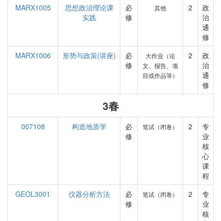
MARX1005
思想政治理论课
必
2
政
其他
实践
修
治
通
修
MARX1006
形势与政策(讲座)
必
2
政
大作业（论
修
治
文、报告、项
通
目或作品等）
修
3春
007108
构造地质学
必
2
专
笔试（闭卷）
修
业
核
心
课
程
GEOL3001
仪器分析方法
必
2
专
笔试（闭卷）
修
业
核