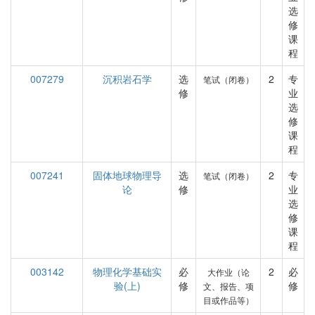
选
修
课
程
007279
沉积岩石学
选
2
专
笔试（闭卷）
修
业
选
修
课
程
007241
固体地球物理导
选
2
专
笔试（闭卷）
论
修
业
选
修
课
程
003142
物理化学基础实
必
2
必
大作业（论
验(上)
修
修
文、报告、项
目或作品等）