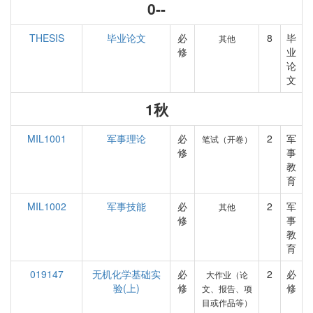
0--
THESIS
毕业论文
必
8
毕
其他
修
业
论
文
1秋
MIL1001
军事理论
必
2
军
笔试（开卷）
修
事
教
育
MIL1002
军事技能
必
2
军
其他
修
事
教
育
019147
无机化学基础实
必
2
必
大作业（论
验(上)
修
修
文、报告、项
目或作品等）