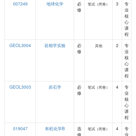
007249
地球化学
必
3
专
笔试（闭卷）
修
业
核
心
课
程
GEOL3004
岩相学实验
必
2
专
其他
修
业
核
心
课
程
GEOL3003
岩石学
必
4
专
笔试（闭卷）
修
业
核
心
课
程
019047
有机化学B
选
4
专
笔试（闭卷）
修
业