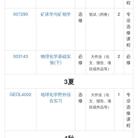
程
007290
矿床学与矿相学
选
2
专
笔试（闭卷）
修
业
选
修
课
程
003143
物理化学基础实
必
2
必
大作业（论
验(下)
修
修
文、报告、项
目或作品等）
3夏
GEOL4002
地球化学野外综
选
1
专
大作业（论
合实习
修
业
文、报告、项
选
目或作品等）
修
课
程