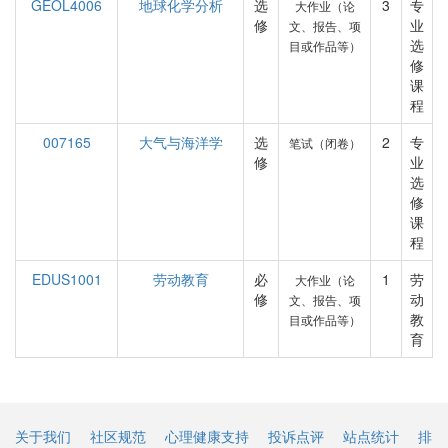
GEOL4006
地球化学分析
选
3
专
大作业（论
修
业
文、报告、项
选
目或作品等）
修
课
程
007165
大气与海洋学
选
2
专
笔试（闭卷）
修
业
选
修
课
程
EDUS1001
劳动教育
必
1
劳
大作业（论
修
动
文、报告、项
教
目或作品等）
育
关于我们
社区规范
心理健康支持
投诉点评
站点统计
排