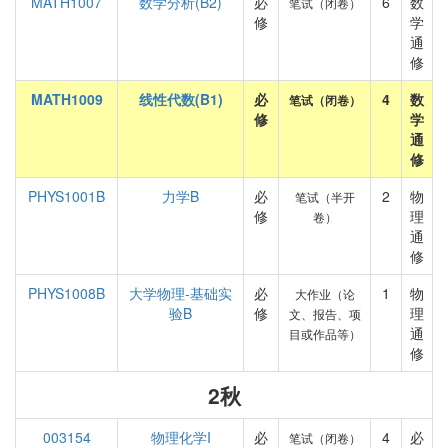
MATH1007
数学分析(B2)
必
6
数
笔试（闭卷）
修
学
通
修
MATH1009
线性代数(B1)
必
4
数
笔试（闭卷）
修
学
通
修
PHYS1001B
力学B
必
2
物
笔试（半开
修
理
卷）
通
修
PHYS1008B
大学物理-基础实
必
1
物
大作业（论
验B
修
理
文、报告、项
通
目或作品等）
修
2秋
003154
物理化学I
必
4
必
笔试（闭卷）