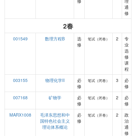
修
理
通
修
2春
001549
数理方程B
选
2
专
笔试（闭卷）
修
业
选
修
课
程
003155
物理化学II
必
3
必
笔试（闭卷）
修
修
007168
矿物学
必
2
必
笔试（闭卷）
修
修
MARX1008
毛泽东思想和中
必
2
政
笔试（开卷）
国特色社会主义
修
治
理论体系概论
通
修