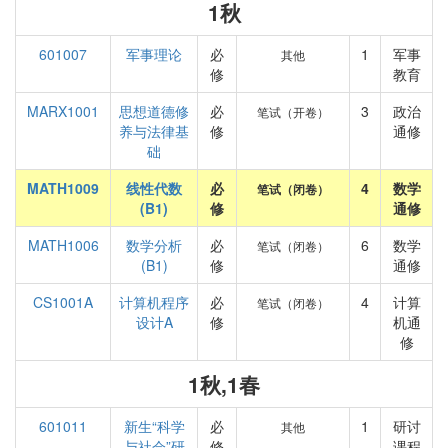
1秋
601007
军事理论
必
1
军事
其他
修
教育
MARX1001
思想道德修
必
3
政治
笔试（开卷）
养与法律基
修
通修
础
MATH1009
线性代数
必
4
数学
笔试（闭卷）
(B1)
修
通修
MATH1006
数学分析
必
6
数学
笔试（闭卷）
(B1)
修
通修
CS1001A
计算机程序
必
4
计算
笔试（闭卷）
设计A
修
机通
修
1秋,1春
601011
新生“科学
必
1
研讨
其他
与社会”研
修
课程