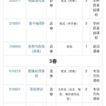
023317
电磁场与波
必
3
学科
笔试（闭卷）
修
群基
础课
程
219001
量子物理B
必
3
学科
笔试（半开卷）
修
群基
础课
程
104000
形势与政策
必
1
政治
其他
(讲座)
修
通修
3春
010215
图像处理基
选
2
专业
笔试（闭卷）
础
修
方向
课程
010601
系统辨识
选
2
专业
大作业（论文、报
修
方向
告、项目或作品
课程
等）