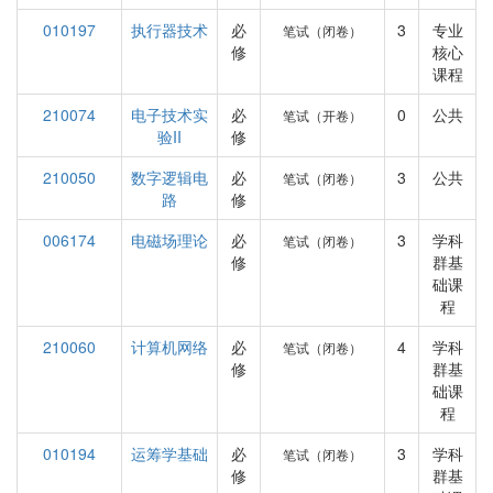
010197
执行器技术
必
3
专业
笔试（闭卷）
修
核心
课程
210074
电子技术实
必
0
公共
笔试（开卷）
验II
修
210050
数字逻辑电
必
3
公共
笔试（闭卷）
路
修
006174
电磁场理论
必
3
学科
笔试（闭卷）
修
群基
础课
程
210060
计算机网络
必
4
学科
笔试（闭卷）
修
群基
础课
程
010194
运筹学基础
必
3
学科
笔试（闭卷）
修
群基