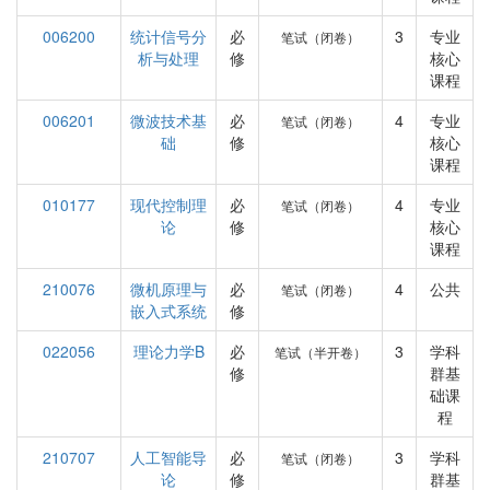
006200
统计信号分
必
3
专业
笔试（闭卷）
析与处理
修
核心
课程
006201
微波技术基
必
4
专业
笔试（闭卷）
础
修
核心
课程
010177
现代控制理
必
4
专业
笔试（闭卷）
论
修
核心
课程
210076
微机原理与
必
4
公共
笔试（闭卷）
嵌入式系统
修
022056
理论力学B
必
3
学科
笔试（半开卷）
修
群基
础课
程
210707
人工智能导
必
3
学科
笔试（闭卷）
论
修
群基