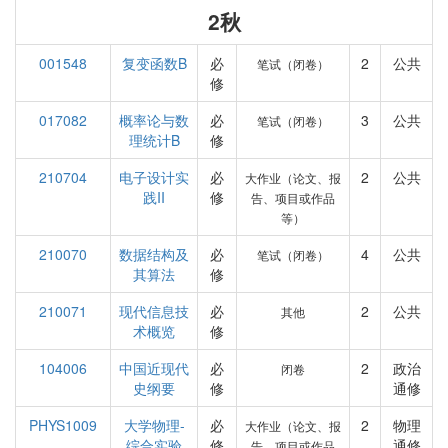
2秋
001548
复变函数B
必
2
公共
笔试（闭卷）
修
017082
概率论与数
必
3
公共
笔试（闭卷）
理统计B
修
210704
电子设计实
必
2
公共
大作业（论文、报
践II
修
告、项目或作品
等）
210070
数据结构及
必
4
公共
笔试（闭卷）
其算法
修
210071
现代信息技
必
2
公共
其他
术概览
修
104006
中国近现代
必
2
政治
闭卷
史纲要
修
通修
PHYS1009
大学物理-
必
2
物理
大作业（论文、报
综合实验
修
通修
告、项目或作品