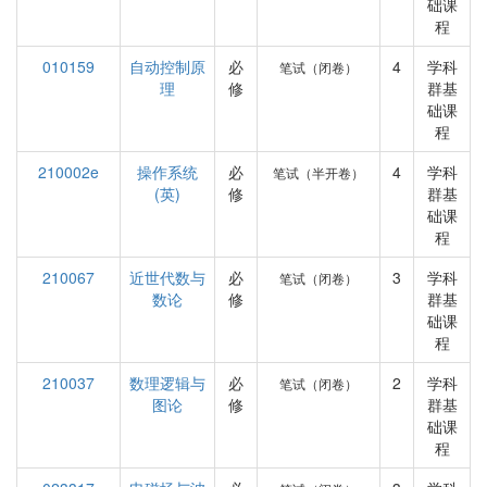
础课
程
010159
自动控制原
必
4
学科
笔试（闭卷）
理
修
群基
础课
程
210002e
操作系统
必
4
学科
笔试（半开卷）
(英)
修
群基
础课
程
210067
近世代数与
必
3
学科
笔试（闭卷）
数论
修
群基
础课
程
210037
数理逻辑与
必
2
学科
笔试（闭卷）
图论
修
群基
础课
程