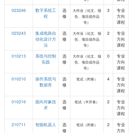
023246
数字系统工
选
3
专业
大作业（论文、报
程
修
方向
告、项目或作品
课程
等）
023243
集成电路自
选
2
专业
大作业（论文、报
动化设计方
修
方向
告、项目或作品
法
课程
等）
010213
系统与控制
选
0
专业
大作业（论文、报
实践
修
方向
告、项目或作品
课程
等）
010210
操作系统与
选
4
专业
笔试（闭卷）
数据库
修
方向
课程
010216
面向对象技
选
2
专业
笔试（半开卷）
术
修
方向
课程
210711
智能机器人
选
2
专业
笔试（闭卷）
修
方向