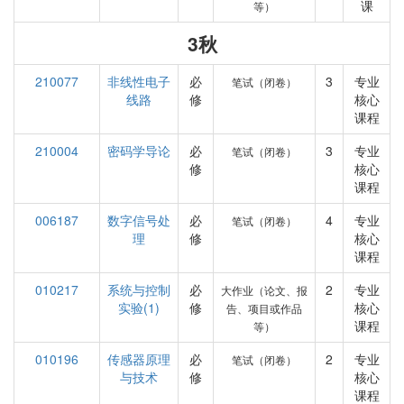
课
等）
3秋
210077
非线性电子
必
3
专业
笔试（闭卷）
线路
修
核心
课程
210004
密码学导论
必
3
专业
笔试（闭卷）
修
核心
课程
006187
数字信号处
必
4
专业
笔试（闭卷）
理
修
核心
课程
010217
系统与控制
必
2
专业
大作业（论文、报
实验(1)
修
核心
告、项目或作品
课程
等）
010196
传感器原理
必
2
专业
笔试（闭卷）
与技术
修
核心
课程