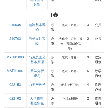
讨课
1春
210045
电路基本理
必
3
公共
笔试（闭卷）
论
修
210703
电子设计实
必
2
公共
大作业（论文、报
践I
修
告、项目或作品
等）
MARX1003
马克思主义
必
3
政治
笔试（开卷）
基本原理
修
通修
MATH1007
数学分析
必
6
数学
笔试（闭卷）
(B2)
修
通修
022153
力学与热学
必
4
物理
笔试（半开卷）
修
通修
022162
大学物理-
必
2
物理
论文或报告
基础实验
修
通修