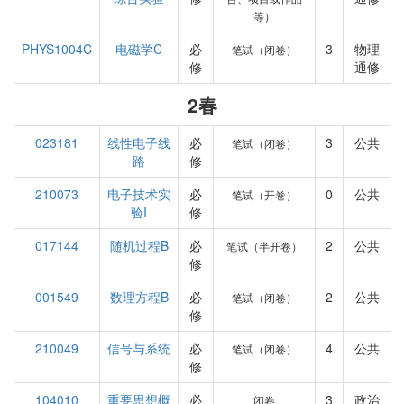
等）
PHYS1004C
电磁学C
必
3
物理
笔试（闭卷）
修
通修
2春
023181
线性电子线
必
3
公共
笔试（闭卷）
路
修
210073
电子技术实
必
0
公共
笔试（开卷）
验I
修
017144
随机过程B
必
2
公共
笔试（半开卷）
修
001549
数理方程B
必
2
公共
笔试（闭卷）
修
210049
信号与系统
必
4
公共
笔试（闭卷）
修
104010
重要思想概
必
3
政治
闭卷