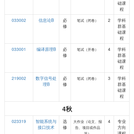
础课
程
033002
信息论B
必
2
学科
笔试（闭卷）
修
群基
础课
程
033001
编译原理B
必
4
学科
笔试（开卷）
修
群基
础课
程
219002
数字信号处
必
3
学科
笔试（闭卷）
理B
修
群基
础课
程
4秋
023319
智能系统与
选
4
专业
大作业（论文、报
接口技术
修
方向
告、项目或作品
课程
等）