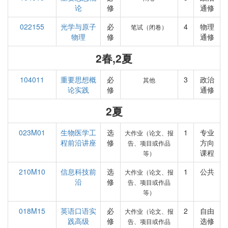
论
修
通修
022155
光学与原子
必
4
物理
笔试（闭卷）
物理
修
通修
2春,2夏
104011
重要思想概
必
3
政治
其他
论实践
修
通修
2夏
023M01
生物医学工
选
1
专业
大作业（论文、报
程前沿讲座
修
方向
告、项目或作品
课程
等）
210M10
信息科技前
选
1
公共
大作业（论文、报
沿
修
告、项目或作品
等）
018M15
英语口语实
必
2
自由
大作业（论文、报
践高级
修
选修
告、项目或作品