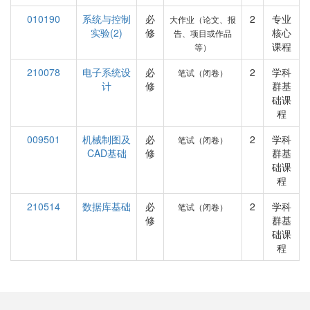
010190
系统与控制
必
2
专业
大作业（论文、报
实验(2)
修
核心
告、项目或作品
课程
等）
210078
电子系统设
必
2
学科
笔试（闭卷）
计
修
群基
础课
程
009501
机械制图及
必
2
学科
笔试（闭卷）
CAD基础
修
群基
础课
程
210514
数据库基础
必
2
学科
笔试（闭卷）
修
群基
础课
程