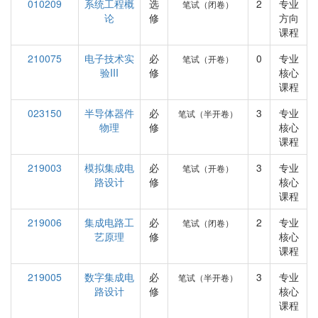
010209
系统工程概
选
2
专业
笔试（闭卷）
论
修
方向
课程
210075
电子技术实
必
0
专业
笔试（开卷）
验III
修
核心
课程
023150
半导体器件
必
3
专业
笔试（半开卷）
物理
修
核心
课程
219003
模拟集成电
必
3
专业
笔试（开卷）
路设计
修
核心
课程
219006
集成电路工
必
2
专业
笔试（闭卷）
艺原理
修
核心
课程
219005
数字集成电
必
3
专业
笔试（半开卷）
路设计
修
核心
课程