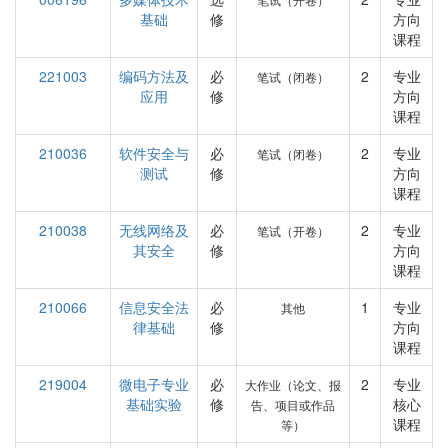
基础
修
方向
课程
221003
编码方法及
必
2
专业
笔试（闭卷）
应用
修
方向
课程
210036
软件安全与
必
2
专业
笔试（闭卷）
测试
修
方向
课程
210038
无线网络及
必
2
专业
笔试（开卷）
其安全
修
方向
课程
210066
信息安全法
必
1
专业
其他
律基础
修
方向
课程
219004
微电子专业
必
2
专业
大作业（论文、报
基础实验
修
核心
告、项目或作品
课程
等）