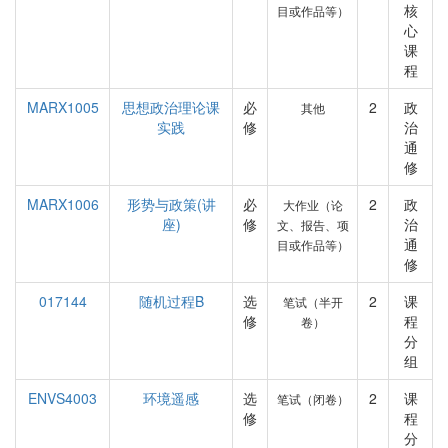
核
目或作品等）
心
课
程
MARX1005
思想政治理论课
必
2
政
其他
实践
修
治
通
修
MARX1006
形势与政策(讲
必
2
政
大作业（论
座)
修
治
文、报告、项
通
目或作品等）
修
017144
随机过程B
选
2
课
笔试（半开
修
程
卷）
分
组
ENVS4003
环境遥感
选
2
课
笔试（闭卷）
修
程
分