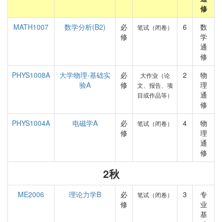
修
MATH1007
数学分析(B2)
必
6
数
笔试（闭卷）
修
学
通
修
PHYS1008A
大学物理-基础实
必
2
物
大作业（论
验A
修
理
文、报告、项
通
目或作品等）
修
PHYS1004A
电磁学A
必
4
物
笔试（闭卷）
修
理
通
修
2秋
ME2006
理论力学B
必
3
专
笔试（闭卷）
修
业
基