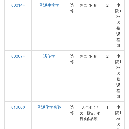
008144
普通生物学
选
2
少
笔试（闭卷）
修
院1
秋
选
修
课
程
组
008074
遗传学
选
2
少
笔试（闭卷）
修
院1
秋
选
修
课
程
组
019080
普通化学实验
选
1
少
大作业（论
修
院1
文、报告、项
秋
目或作品等）
选