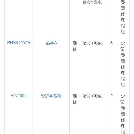
春
目或作品等）
选
修
课
程
组
PHYS1002A
热学A
选
3
少
笔试（闭卷）
修
院1
春
选
修
课
程
组
FIN2001
经济学基础
选
2
少
笔试（闭卷）
修
院1
春
选
修
课
程