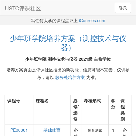
USTC评课社区
登录
写任何大学的课程点评上
iCourses.com
少年班学院培养方案（测控技术与仪
器）
少年班学院 测控技术与仪器 2021级 主修学位
培养方案页面是评课社区推出的新功能，信息可能不完善，仅供参
考，请以
教务处培养方案
为准。
课程号
课程名
必
考核形式
学
课
修/
分
程
选
类
修
别
PE00001
基础体育
必
1
必
体育测试