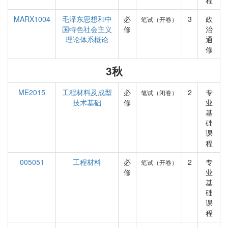
程
MARX1004
毛泽东思想和中
必
3
政
笔试（开卷）
国特色社会主义
修
治
理论体系概论
通
修
3秋
ME2015
工程材料及成型
必
2
专
笔试（闭卷）
技术基础
修
业
基
础
课
程
005051
工程材料
必
2
专
笔试（开卷）
修
业
基
础
课
程