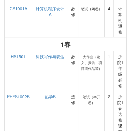
CS1001A
计算机程序设计
必
4
计
笔试（闭卷）
A
修
算
机
通
修
1春
HS1501
科技写作与表达
必
1
少
大作业（论
修
院1
文、报告、项
年
目或作品等）
级
必
修
PHYS1002B
热学B
选
2
少
笔试（半开
修
院1
卷）
春
选
修
课