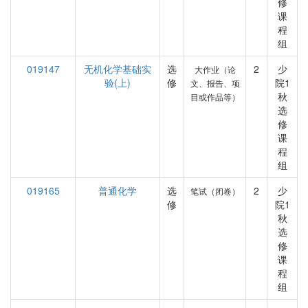
修
课
程
组
019147
无机化学基础实
选
2
少
大作业（论
验(上)
修
院1
文、报告、项
秋
目或作品等）
选
修
课
程
组
019165
普通化学
选
2
少
笔试（闭卷）
修
院1
秋
选
修
课
程
组