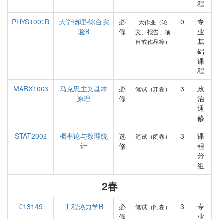
程
PHYS1009B
大学物理-综合实
必
0
专
大作业（论
验B
修
业
文、报告、项
基
目或作品等）
础
课
程
MARX1003
马克思主义基本
必
3
政
笔试（开卷）
原理
修
治
通
修
STAT2002
概率论与数理统
选
3
课
笔试（闭卷）
计
修
程
分
组
2春
013149
工程热力学B
必
3
专
笔试（闭卷）
修
业