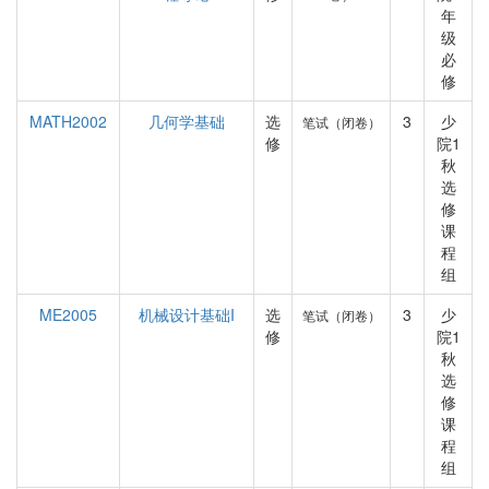
年
级
必
修
MATH2002
几何学基础
选
3
少
笔试（闭卷）
修
院1
秋
选
修
课
程
组
ME2005
机械设计基础I
选
3
少
笔试（闭卷）
修
院1
秋
选
修
课
程
组