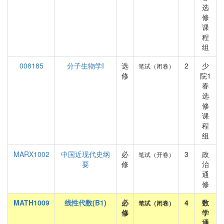
选
修
课
程
组
008185
分子生物学I
选
2
少
笔试（闭卷）
修
院1
春
选
修
课
程
组
MARX1002
中国近现代史纲
必
3
政
笔试（开卷）
要
修
治
通
修
MATH1009
线性代数(B1)
必
4
数
笔试（闭卷）
修
学
通