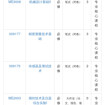
ME3008
机械设计基础II
必
3
专
笔试（闭卷）
修
业
核
心
课
程
009177
精密测量技术基
必
3
专
笔试（闭卷）
础
修
业
核
心
课
程
009175
传感器及测试技
必
2
专
笔试（闭卷）
术
修
业
核
心
课
程
ME2003
测控技术及仪器
必
0
专
大作业（论
综合实验I
修
业
文、报告、项