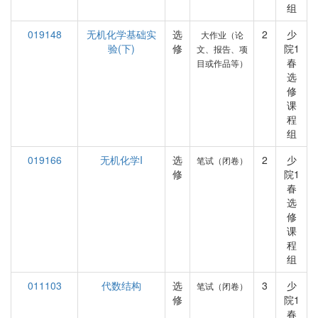
组
019148
无机化学基础实
选
2
少
大作业（论
验(下)
修
院1
文、报告、项
春
目或作品等）
选
修
课
程
组
019166
无机化学I
选
2
少
笔试（闭卷）
修
院1
春
选
修
课
程
组
011103
代数结构
选
3
少
笔试（闭卷）
修
院1
春