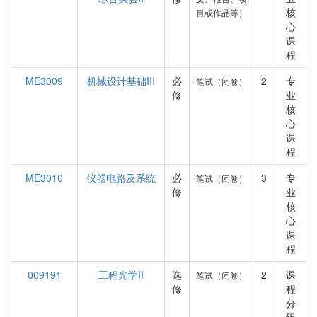
核
目或作品等）
心
课
程
ME3009
机械设计基础III
必
2
专
笔试（闭卷）
修
业
核
心
课
程
ME3010
仪器电路及系统
必
3
专
笔试（闭卷）
修
业
核
心
课
程
009191
工程光学II
选
2
课
笔试（闭卷）
修
程
分