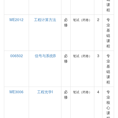
课
程
ME2012
工程计算方法
必
2
专
笔试（闭卷）
修
业
基
础
课
程
006502
信号与系统B
必
3
专
笔试（闭卷）
修
业
基
础
课
程
ME3006
工程光学I
必
4
专
笔试（闭卷）
修
业
核
心
课