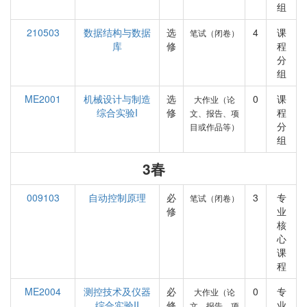
组
210503
数据结构与数据
选
4
课
笔试（闭卷）
库
修
程
分
组
ME2001
机械设计与制造
选
0
课
大作业（论
综合实验I
修
程
文、报告、项
分
目或作品等）
组
3春
009103
自动控制原理
必
3
专
笔试（闭卷）
修
业
核
心
课
程
ME2004
测控技术及仪器
必
0
专
大作业（论
综合实验II
修
业
文、报告、项