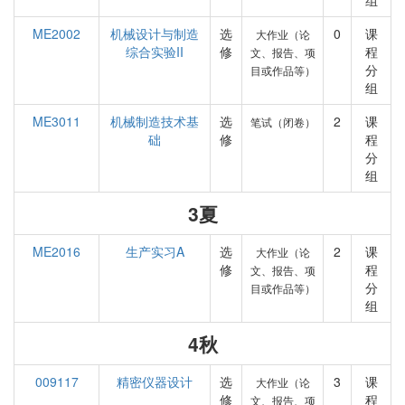
组
ME2002
机械设计与制造
选
0
课
大作业（论
综合实验II
修
程
文、报告、项
分
目或作品等）
组
ME3011
机械制造技术基
选
2
课
笔试（闭卷）
础
修
程
分
组
3夏
ME2016
生产实习A
选
2
课
大作业（论
修
程
文、报告、项
分
目或作品等）
组
4秋
009117
精密仪器设计
选
3
课
大作业（论
修
程
文、报告、项