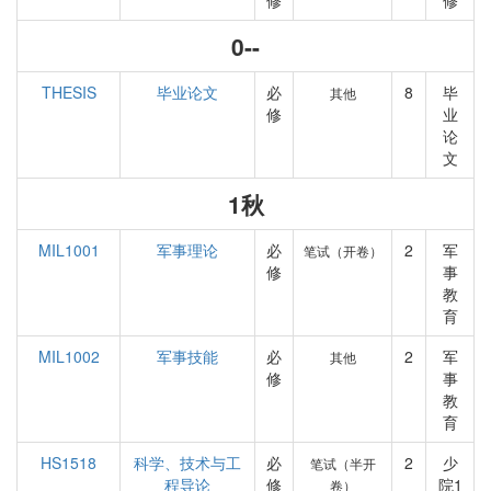
修
修
0--
THESIS
毕业论文
必
8
毕
其他
修
业
论
文
1秋
MIL1001
军事理论
必
2
军
笔试（开卷）
修
事
教
育
MIL1002
军事技能
必
2
军
其他
修
事
教
育
HS1518
科学、技术与工
必
2
少
笔试（半开
程导论
修
院1
卷）