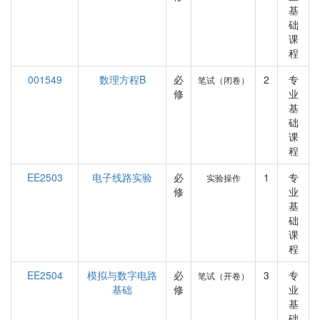
基
础
课
程
001549
数理方程B
必
2
专
笔试（闭卷）
修
业
基
础
课
程
EE2503
电子线路实验
必
1
专
实验操作
修
业
基
础
课
程
EE2504
模拟与数字电路
必
3
专
笔试（开卷）
基础
修
业
基
础