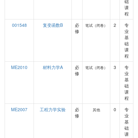
础
课
程
001548
复变函数B
必
2
专
笔试（闭卷）
修
业
基
础
课
程
ME2010
材料力学A
必
3
专
笔试（闭卷）
修
业
基
础
课
程
ME2007
工程力学实验
必
0
专
其他
修
业
基
础
课