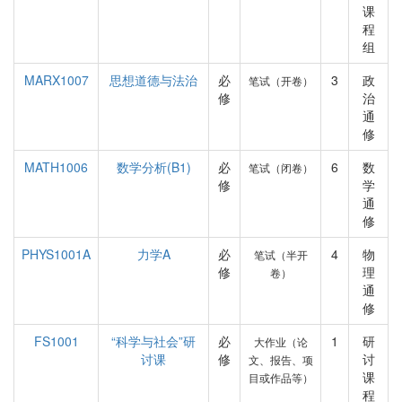
课
程
组
MARX1007
思想道德与法治
必
3
政
笔试（开卷）
修
治
通
修
MATH1006
数学分析(B1)
必
6
数
笔试（闭卷）
修
学
通
修
PHYS1001A
力学A
必
4
物
笔试（半开
修
理
卷）
通
修
FS1001
“科学与社会”研
必
1
研
大作业（论
讨课
修
讨
文、报告、项
课
目或作品等）
程