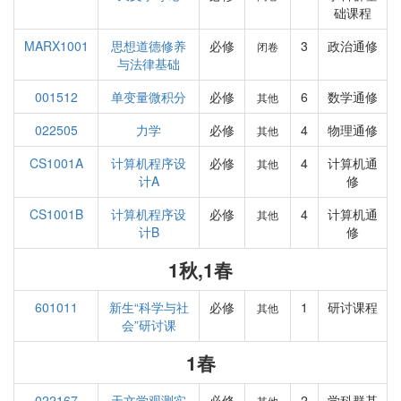
础课程
MARX1001
思想道德修养
必修
3
政治通修
闭卷
与法律基础
001512
单变量微积分
必修
6
数学通修
其他
022505
力学
必修
4
物理通修
其他
CS1001A
计算机程序设
必修
4
计算机通
其他
计A
修
CS1001B
计算机程序设
必修
4
计算机通
其他
计B
修
1秋,1春
601011
新生“科学与社
必修
1
研讨课程
其他
会”研讨课
1春
022167
天文学观测实
必修
2
学科群基
其他