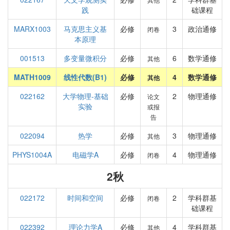
践
础课程
MARX1003
马克思主义基
必修
3
政治通修
闭卷
本原理
001513
多变量微积分
必修
6
数学通修
其他
MATH1009
线性代数(B1)
必修
4
数学通修
其他
022162
大学物理-基础
必修
2
物理通修
论文
实验
或报
告
022094
热学
必修
3
物理通修
其他
PHYS1004A
电磁学A
必修
4
物理通修
闭卷
2秋
022172
时间和空间
必修
2
学科群基
闭卷
础课程
022392
理论力学A
必修
4
学科群基
其他