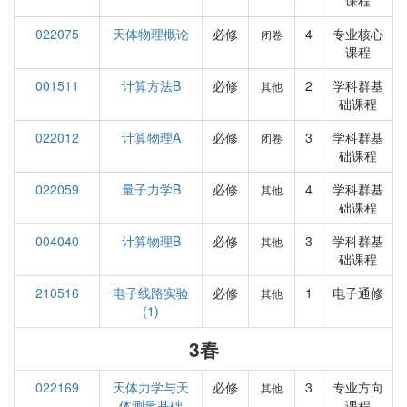
课程
022075
天体物理概论
必修
4
专业核心
闭卷
课程
001511
计算方法B
必修
2
学科群基
其他
础课程
022012
计算物理A
必修
3
学科群基
闭卷
础课程
022059
量子力学B
必修
4
学科群基
其他
础课程
004040
计算物理B
必修
3
学科群基
其他
础课程
210516
电子线路实验
必修
1
电子通修
其他
(1)
3春
022169
天体力学与天
必修
3
专业方向
其他
体测量基础
课程