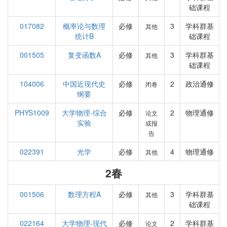
础课程
017082
概率论与数理
必修
3
学科群基
其他
统计B
础课程
001505
复变函数A
必修
3
学科群基
其他
础课程
104006
中国近现代史
必修
2
政治通修
闭卷
纲要
PHYS1009
大学物理-综合
必修
2
物理通修
论文
实验
或报
告
022391
光学
必修
4
物理通修
其他
2春
001506
数理方程A
必修
3
学科群基
其他
础课程
022164
大学物理-现代
必修
2
学科群基
论文