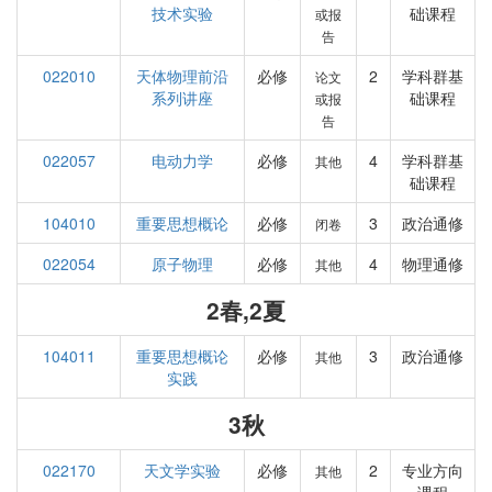
技术实验
础课程
或报
告
022010
天体物理前沿
必修
2
学科群基
论文
系列讲座
础课程
或报
告
022057
电动力学
必修
4
学科群基
其他
础课程
104010
重要思想概论
必修
3
政治通修
闭卷
022054
原子物理
必修
4
物理通修
其他
2春,2夏
104011
重要思想概论
必修
3
政治通修
其他
实践
3秋
022170
天文学实验
必修
2
专业方向
其他