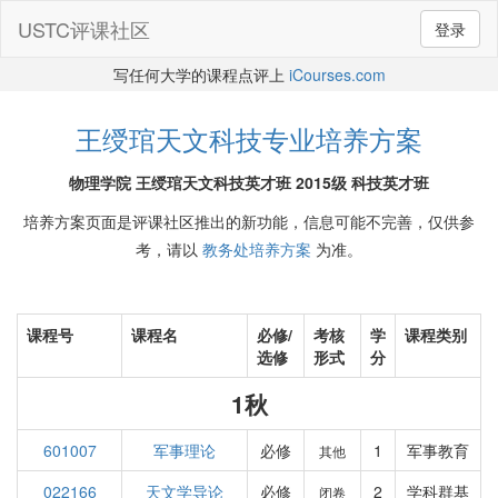
USTC评课社区
登录
写任何大学的课程点评上
iCourses.com
王绶琯天文科技专业培养方案
物理学院 王绶琯天文科技英才班 2015级 科技英才班
培养方案页面是评课社区推出的新功能，信息可能不完善，仅供参
考，请以
教务处培养方案
为准。
课程号
课程名
必修/
考核
学
课程类别
选修
形式
分
1秋
601007
军事理论
必修
1
军事教育
其他
022166
天文学导论
必修
2
学科群基
闭卷