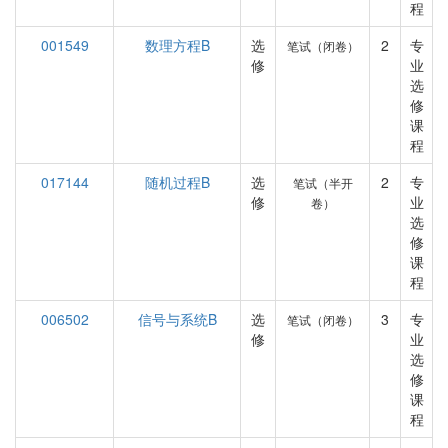
程
001549
数理方程B
选
2
专
笔试（闭卷）
修
业
选
修
课
程
017144
随机过程B
选
2
专
笔试（半开
修
业
卷）
选
修
课
程
006502
信号与系统B
选
3
专
笔试（闭卷）
修
业
选
修
课
程