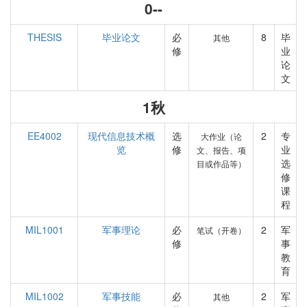
0--
THESIS
毕业论文
必
8
毕
其他
修
业
论
文
1秋
EE4002
现代信息技术概
选
2
专
大作业（论
览
修
业
文、报告、项
选
目或作品等）
修
课
程
MIL1001
军事理论
必
2
军
笔试（开卷）
修
事
教
育
MIL1002
军事技能
必
2
军
其他