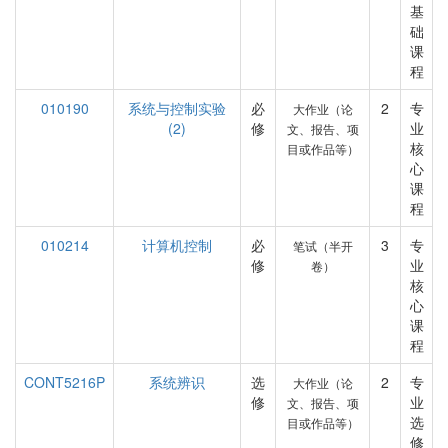
基
础
课
程
010190
系统与控制实验
必
2
专
大作业（论
(2)
修
业
文、报告、项
核
目或作品等）
心
课
程
010214
计算机控制
必
3
专
笔试（半开
修
业
卷）
核
心
课
程
CONT5216P
系统辨识
选
2
专
大作业（论
修
业
文、报告、项
选
目或作品等）
修