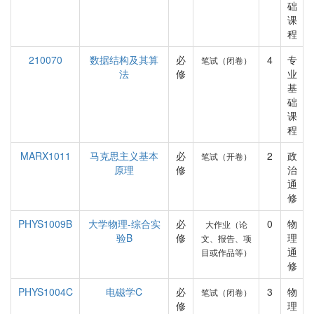
础
课
程
210070
数据结构及其算
必
4
专
笔试（闭卷）
法
修
业
基
础
课
程
MARX1011
马克思主义基本
必
2
政
笔试（开卷）
原理
修
治
通
修
PHYS1009B
大学物理-综合实
必
0
物
大作业（论
验B
修
理
文、报告、项
通
目或作品等）
修
PHYS1004C
电磁学C
必
3
物
笔试（闭卷）
修
理