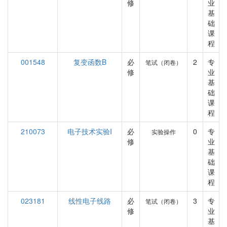
修
业
基
础
课
程
001548
复变函数B
必
2
专
笔试（闭卷）
修
业
基
础
课
程
210073
电子技术实验I
必
0
专
实验操作
修
业
基
础
课
程
023181
线性电子线路
必
3
专
笔试（闭卷）
修
业
基