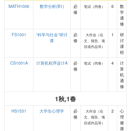
MATH1006
数学分析(B1)
必
6
数
笔试（闭卷）
修
学
通
修
FS1001
“科学与社会”研讨
必
1
研
大作业（论
课
修
讨
文、报告、项
课
目或作品等）
程
CS1001A
计算机程序设计A
必
4
计
笔试（闭卷）
修
算
机
通
修
1秋,1春
HS1531
大学生心理学
必
2
心
大作业（论
修
理
文、报告、项
健
目或作品等）
康