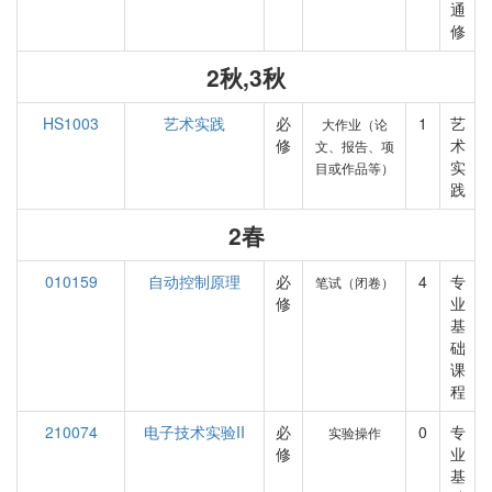
通
修
2秋,3秋
HS1003
艺术实践
必
1
艺
大作业（论
修
术
文、报告、项
实
目或作品等）
践
2春
010159
自动控制原理
必
4
专
笔试（闭卷）
修
业
基
础
课
程
210074
电子技术实验II
必
0
专
实验操作
修
业
基