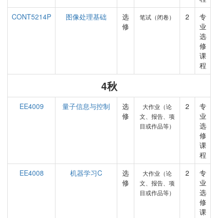
CONT5214P
图像处理基础
选
2
专
笔试（闭卷）
修
业
选
修
课
程
4秋
EE4009
量子信息与控制
选
2
专
大作业（论
修
业
文、报告、项
选
目或作品等）
修
课
程
EE4008
机器学习C
选
2
专
大作业（论
修
业
文、报告、项
选
目或作品等）
修
课