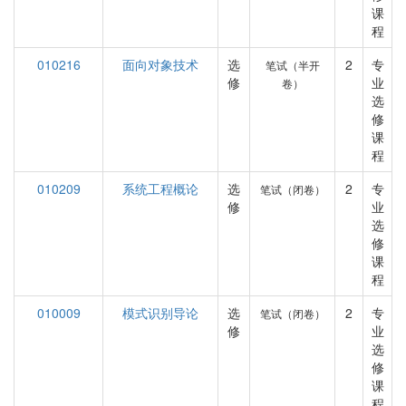
课
程
010216
面向对象技术
选
2
专
笔试（半开
修
业
卷）
选
修
课
程
010209
系统工程概论
选
2
专
笔试（闭卷）
修
业
选
修
课
程
010009
模式识别导论
选
2
专
笔试（闭卷）
修
业
选
修
课
程