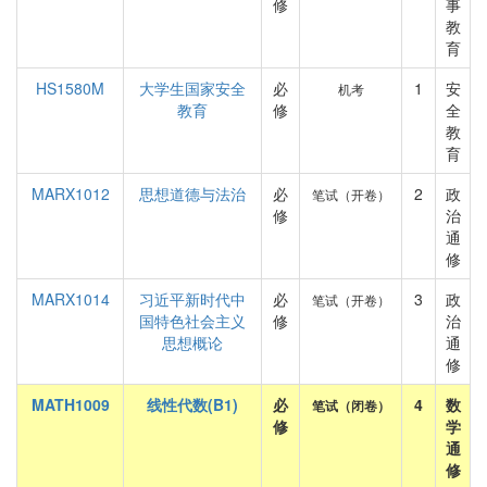
修
事
教
育
HS1580M
大学生国家安全
必
1
安
机考
教育
修
全
教
育
MARX1012
思想道德与法治
必
2
政
笔试（开卷）
修
治
通
修
MARX1014
习近平新时代中
必
3
政
笔试（开卷）
国特色社会主义
修
治
思想概论
通
修
MATH1009
线性代数(B1)
必
4
数
笔试（闭卷）
修
学
通
修