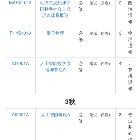
MARX1013
毛泽东思想和中
必
2
政
笔试（开卷）
国特色社会主义
修
治
理论体系概论
通
修
PHYS1010
量子物理
必
3
物
笔试（闭卷）
修
理
通
修
AI1001A
人工智能数学原
必
4
计
笔试（闭卷）
理与算法A
修
算
机
通
修
3秋
AI2001A
人工智能导论A
必
3
专
笔试（闭卷）
修
业
基
础
课