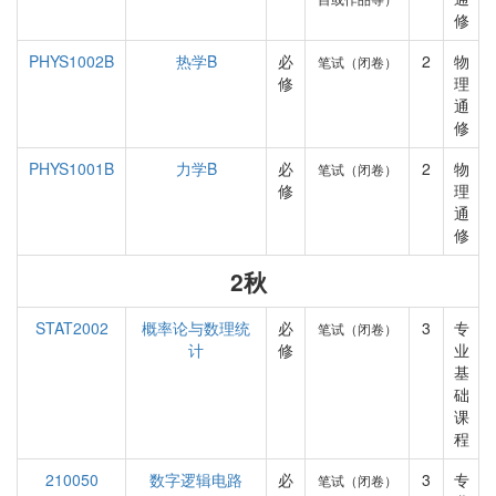
修
PHYS1002B
热学B
必
2
物
笔试（闭卷）
修
理
通
修
PHYS1001B
力学B
必
2
物
笔试（闭卷）
修
理
通
修
2秋
STAT2002
概率论与数理统
必
3
专
笔试（闭卷）
计
修
业
基
础
课
程
210050
数字逻辑电路
必
3
专
笔试（闭卷）