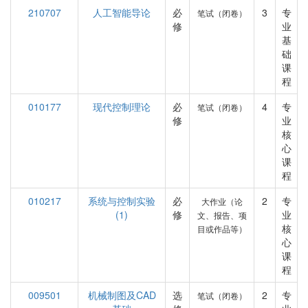
210707
人工智能导论
必
3
专
笔试（闭卷）
修
业
基
础
课
程
010177
现代控制理论
必
4
专
笔试（闭卷）
修
业
核
心
课
程
010217
系统与控制实验
必
2
专
大作业（论
(1)
修
业
文、报告、项
核
目或作品等）
心
课
程
009501
机械制图及CAD
选
2
专
笔试（闭卷）