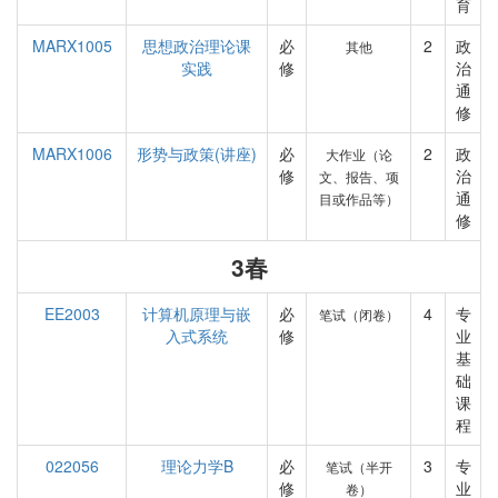
育
MARX1005
思想政治理论课
必
2
政
其他
实践
修
治
通
修
MARX1006
形势与政策(讲座)
必
2
政
大作业（论
修
治
文、报告、项
通
目或作品等）
修
3春
EE2003
计算机原理与嵌
必
4
专
笔试（闭卷）
入式系统
修
业
基
础
课
程
022056
理论力学B
必
3
专
笔试（半开
修
业
卷）