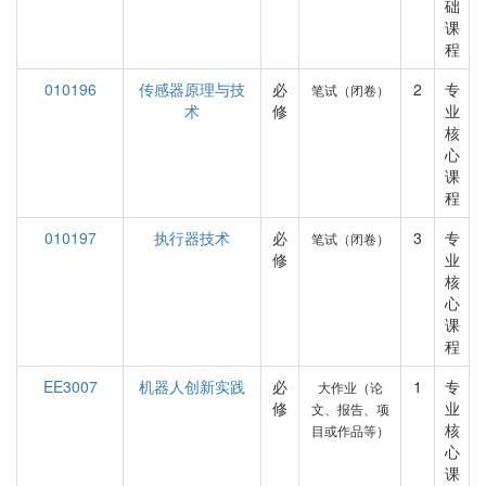
础
课
程
010196
传感器原理与技
必
2
专
笔试（闭卷）
术
修
业
核
心
课
程
010197
执行器技术
必
3
专
笔试（闭卷）
修
业
核
心
课
程
EE3007
机器人创新实践
必
1
专
大作业（论
修
业
文、报告、项
核
目或作品等）
心
课