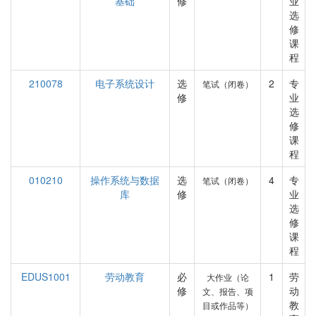
基础
修
业
选
修
课
程
210078
电子系统设计
选
2
专
笔试（闭卷）
修
业
选
修
课
程
010210
操作系统与数据
选
4
专
笔试（闭卷）
库
修
业
选
修
课
程
EDUS1001
劳动教育
必
1
劳
大作业（论
修
动
文、报告、项
教
目或作品等）