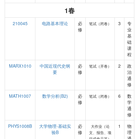
1春
210045
电路基本理论
必
3
专
笔试（闭卷）
修
业
基
础
课
程
MARX1010
中国近现代史纲
必
2
政
笔试（开卷）
要
修
治
通
修
MATH1007
数学分析(B2)
必
6
数
笔试（闭卷）
修
学
通
修
PHYS1008B
大学物理-基础实
必
1
物
大作业（论
验B
修
理
文、报告、项
通
目或作品等）