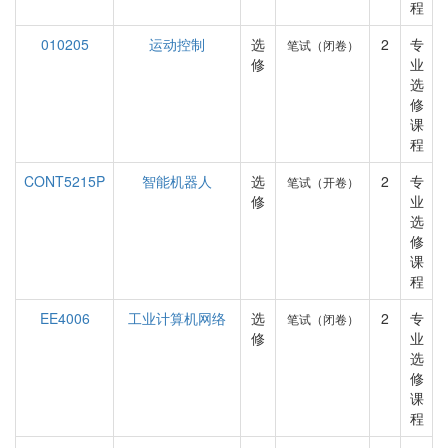
程
010205
运动控制
选
2
专
笔试（闭卷）
修
业
选
修
课
程
CONT5215P
智能机器人
选
2
专
笔试（开卷）
修
业
选
修
课
程
EE4006
工业计算机网络
选
2
专
笔试（闭卷）
修
业
选
修
课
程