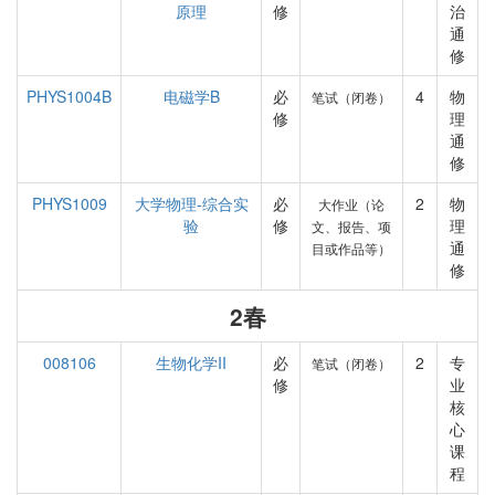
原理
修
治
通
修
PHYS1004B
电磁学B
必
4
物
笔试（闭卷）
修
理
通
修
PHYS1009
大学物理-综合实
必
2
物
大作业（论
验
修
理
文、报告、项
通
目或作品等）
修
2春
008106
生物化学II
必
2
专
笔试（闭卷）
修
业
核
心
课
程