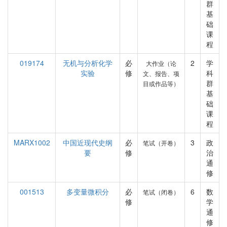
群
基
础
课
程
019174
无机与分析化学
必
2
学
大作业（论
实验
修
科
文、报告、项
群
目或作品等）
基
础
课
程
MARX1002
中国近现代史纲
必
3
政
笔试（开卷）
要
修
治
通
修
001513
多变量微积分
必
6
数
笔试（闭卷）
修
学
通
修