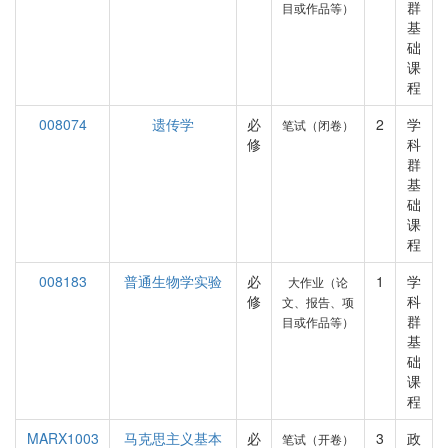
群
目或作品等）
基
础
课
程
008074
遗传学
必
2
学
笔试（闭卷）
修
科
群
基
础
课
程
008183
普通生物学实验
必
1
学
大作业（论
修
科
文、报告、项
群
目或作品等）
基
础
课
程
MARX1003
马克思主义基本
必
3
政
笔试（开卷）