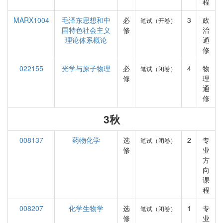
程
MARX1004
毛泽东思想和中
必
3
政
笔试（开卷）
国特色社会主义
修
治
理论体系概论
通
修
022155
光学与原子物理
必
4
物
笔试（闭卷）
修
理
通
修
3秋
008137
药物化学
选
2
专
笔试（闭卷）
修
业
方
向
课
程
008207
化学生物学
选
1
专
笔试（闭卷）
修
业