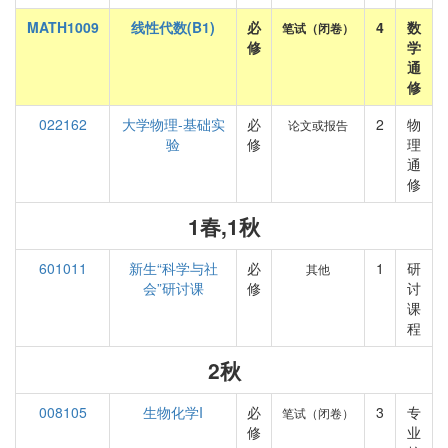
MATH1009
线性代数(B1)
必
4
数
笔试（闭卷）
修
学
通
修
022162
大学物理-基础实
必
2
物
论文或报告
验
修
理
通
修
1春,1秋
601011
新生“科学与社
必
1
研
其他
会”研讨课
修
讨
课
程
2秋
008105
生物化学I
必
3
专
笔试（闭卷）
修
业