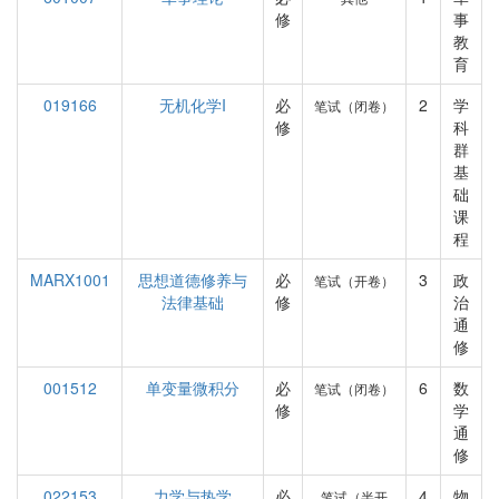
修
事
教
育
019166
无机化学I
必
2
学
笔试（闭卷）
修
科
群
基
础
课
程
MARX1001
思想道德修养与
必
3
政
笔试（开卷）
法律基础
修
治
通
修
001512
单变量微积分
必
6
数
笔试（闭卷）
修
学
通
修
022153
力学与热学
必
4
物
笔试（半开