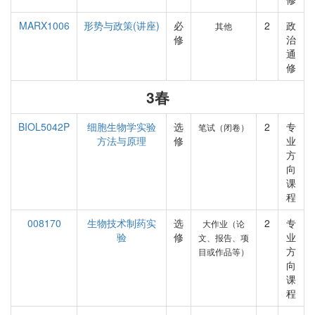
MARX1006
形势与政策(讲座)
必
2
政
其他
修
治
通
修
3春
BIOL5042P
细胞生物学实验
选
2
专
笔试（闭卷）
方法与原理
修
业
方
向
课
程
008170
生物技术制药实
选
2
专
大作业（论
验
修
业
文、报告、项
方
目或作品等）
向
课
程