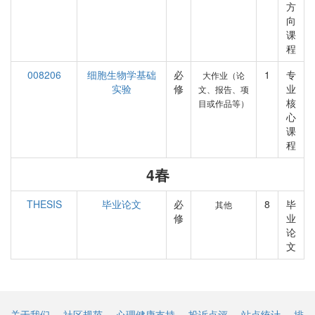
方
向
课
程
008206
细胞生物学基础
必
1
专
大作业（论
实验
修
业
文、报告、项
核
目或作品等）
心
课
程
4春
THESIS
毕业论文
必
8
毕
其他
修
业
论
文
关于我们
社区规范
心理健康支持
投诉点评
站点统计
排