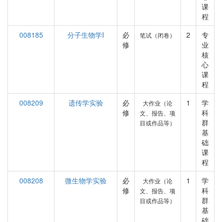
课
程
008185
分子生物学I
必
2
专
笔试（闭卷）
修
业
核
心
课
程
008209
遗传学实验
必
1
学
大作业（论
修
科
文、报告、项
群
目或作品等）
基
础
课
程
008208
微生物学实验
必
1
学
大作业（论
修
科
文、报告、项
群
目或作品等）
基
础