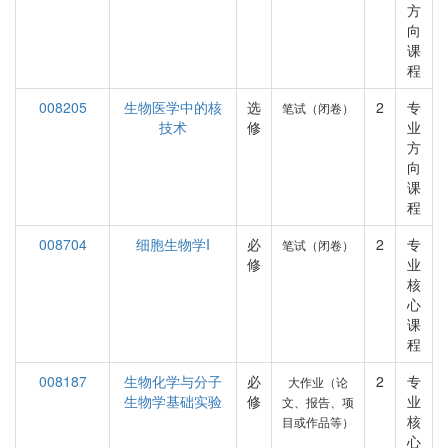
方
向
课
程
008205
生物医学中的核
选
2
专
笔试（闭卷）
技术
修
业
方
向
课
程
008704
细胞生物学I
必
2
专
笔试（闭卷）
修
业
核
心
课
程
008187
生物化学与分子
必
2
专
大作业（论
生物学基础实验
修
业
文、报告、项
核
目或作品等）
心