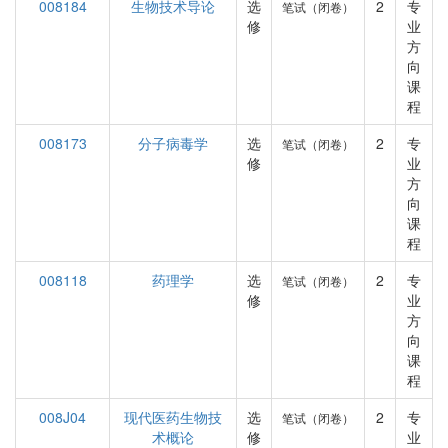
008184
生物技术导论
选
2
专
笔试（闭卷）
修
业
方
向
课
程
008173
分子病毒学
选
2
专
笔试（闭卷）
修
业
方
向
课
程
008118
药理学
选
2
专
笔试（闭卷）
修
业
方
向
课
程
008J04
现代医药生物技
选
2
专
笔试（闭卷）
术概论
修
业