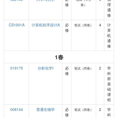
修
理
卷）
通
修
CS1001A
计算机程序设计A
必
4
计
笔试（闭卷）
修
算
机
通
修
1春
019175
分析化学I
必
2
学
笔试（闭卷）
修
科
群
基
础
课
程
008144
普通生物学
必
2
学
笔试（闭卷）
修
科