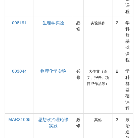
课
程
008191
生理学实验
必
2
学
实验操作
修
科
群
基
础
课
程
003044
物理化学实验
必
2
学
大作业（论
修
科
文、报告、项
群
目或作品等）
基
础
课
程
MARX1005
思想政治理论课
必
2
政
其他
实践
修
治
通
修