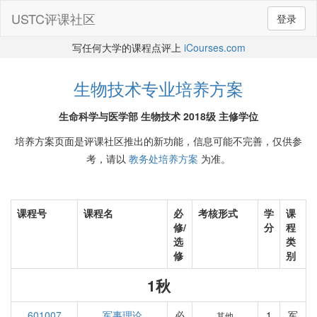
USTC评课社区
登录
写任何大学的课程点评上
iCourses.com
生物技术专业培养方案
生命科学与医学部 生物技术 2018级 主修学位
培养方案页面是评课社区推出的新功能，信息可能不完善，仅供参
考，请以
教务处培养方案
为准。
课程号
课程名
必
考核形式
学
课
修/
分
程
选
类
修
别
1秋
601007
军事理论
必
1
军
其他