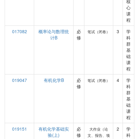
核
心
课
程
017082
概率论与数理统
必
3
学
笔试（闭卷）
计B
修
科
群
基
础
课
程
019047
有机化学B
必
4
学
笔试（闭卷）
修
科
群
基
础
课
程
019151
有机化学基础实
必
2
学
大作业（论
验(上)
修
科
文、报告、项