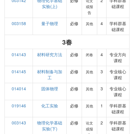
003142
物理化学基础
必修
2
学科群基
论文
实验(上)
础课程
或报
告
003158
量子物理
必修
4
学科群基
其他
础课程
3春
014143
材料研究方法
必修
4
专业方向
闭卷
课程
014145
材料制备与加
必修
3
专业核心
其他
工
课程
014014
固体物理
必修
3
专业核心
其他
课程
019146
化工实验
必修
1
学科群基
其他
础课程
003143
物理化学基础
必修
2
学科群基
论文
实验(下)
础课程
或报