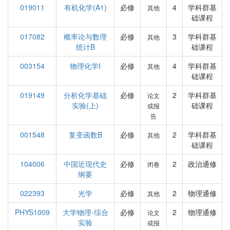
019011
有机化学(A1)
必修
4
学科群基
其他
础课程
017082
概率论与数理
必修
3
学科群基
其他
统计B
础课程
003154
物理化学I
必修
4
学科群基
其他
础课程
019149
分析化学基础
必修
2
学科群基
论文
实验(上)
础课程
或报
告
001548
复变函数B
必修
2
学科群基
其他
础课程
104006
中国近现代史
必修
2
政治通修
闭卷
纲要
022393
光学
必修
2
物理通修
其他
PHYS1009
大学物理-综合
必修
2
物理通修
论文
实验
或报