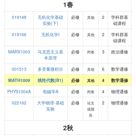
1春
019148
无机化学基础
必修
2
学科群基
其他
实验(下)
础课程
019166
无机化学I
必修
2
学科群基
其他
础课程
MARX1003
马克思主义基
必修
3
政治通修
闭卷
本原理
001513
多变量微积分
必修
6
数学通修
其他
MATH1009
线性代数(B1)
必修
4
数学通修
其他
PHYS1004A
电磁学A
必修
4
物理通修
闭卷
022162
大学物理-基础
必修
2
物理通修
论文
实验
或报
告
2秋