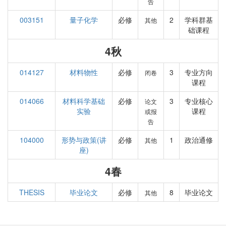
告
003151
量子化学
必修
2
学科群基
其他
础课程
4秋
014127
材料物性
必修
3
专业方向
闭卷
课程
014066
材料科学基础
必修
3
专业核心
论文
实验
课程
或报
告
104000
形势与政策(讲
必修
1
政治通修
其他
座)
4春
THESIS
毕业论文
必修
8
毕业论文
其他