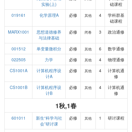
实验(上)
础课程
019161
化学原理A
必修
4
学科群基
其他
础课程
MARX1001
思想道德修养
必修
3
政治通修
闭卷
与法律基础
001512
单变量微积分
必修
6
数学通修
其他
022505
力学
必修
4
物理通修
其他
CS1001A
计算机程序设
必修
4
计算机通
其他
计A
修
CS1001B
计算机程序设
必修
4
计算机通
其他
计B
修
1秋,1春
601011
新生“科学与社
必修
1
研讨课程
其他
会”研讨课