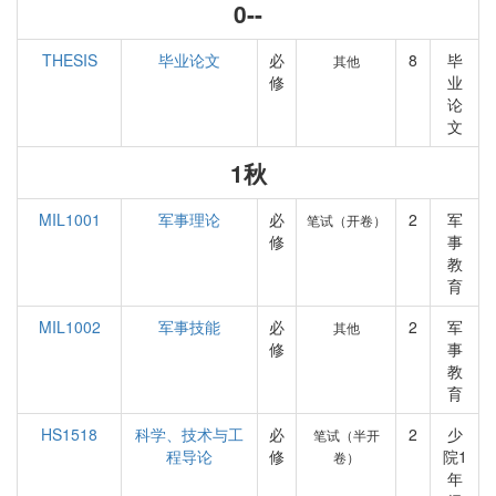
0--
THESIS
毕业论文
必
8
毕
其他
修
业
论
文
1秋
MIL1001
军事理论
必
2
军
笔试（开卷）
修
事
教
育
MIL1002
军事技能
必
2
军
其他
修
事
教
育
HS1518
科学、技术与工
必
2
少
笔试（半开
程导论
修
院1
卷）
年