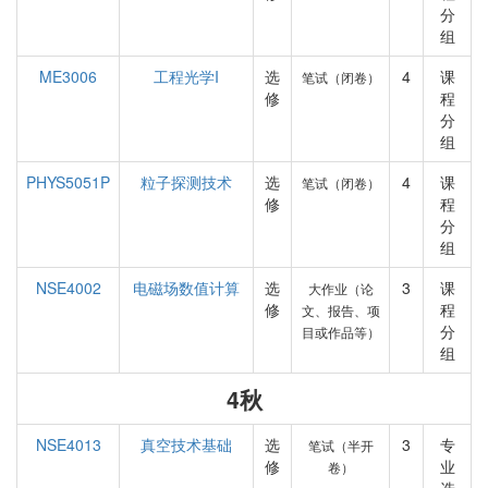
分
组
ME3006
工程光学I
选
4
课
笔试（闭卷）
修
程
分
组
PHYS5051P
粒子探测技术
选
4
课
笔试（闭卷）
修
程
分
组
NSE4002
电磁场数值计算
选
3
课
大作业（论
修
程
文、报告、项
分
目或作品等）
组
4秋
NSE4013
真空技术基础
选
3
专
笔试（半开
修
业
卷）