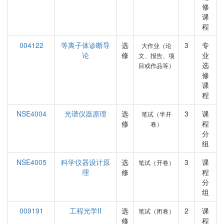
修
课
程
004122
等离子体诊断导
选
3
专
大作业（论
论
修
业
文、报告、项
选
目或作品等）
修
课
程
NSE4004
光谱仪器原理
选
3
课
笔试（半开
修
程
卷）
分
组
NSE4005
科学仪器设计原
选
3
课
笔试（开卷）
理
修
程
分
组
009191
工程光学II
选
2
课
笔试（闭卷）
修
程