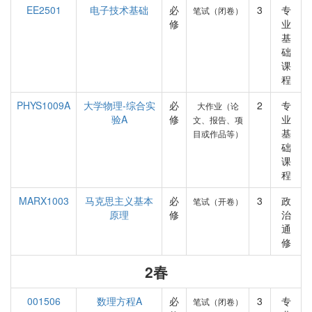
EE2501
电子技术基础
必
3
专
笔试（闭卷）
修
业
基
础
课
程
PHYS1009A
大学物理-综合实
必
2
专
大作业（论
验A
修
业
文、报告、项
基
目或作品等）
础
课
程
MARX1003
马克思主义基本
必
3
政
笔试（开卷）
原理
修
治
通
修
2春
001506
数理方程A
必
3
专
笔试（闭卷）