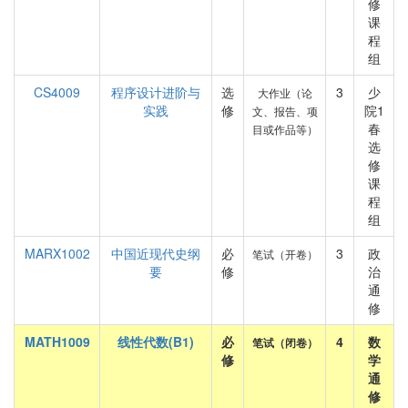
修
课
程
组
CS4009
程序设计进阶与
选
3
少
大作业（论
实践
修
院1
文、报告、项
春
目或作品等）
选
修
课
程
组
MARX1002
中国近现代史纲
必
3
政
笔试（开卷）
要
修
治
通
修
MATH1009
线性代数(B1)
必
4
数
笔试（闭卷）
修
学
通
修