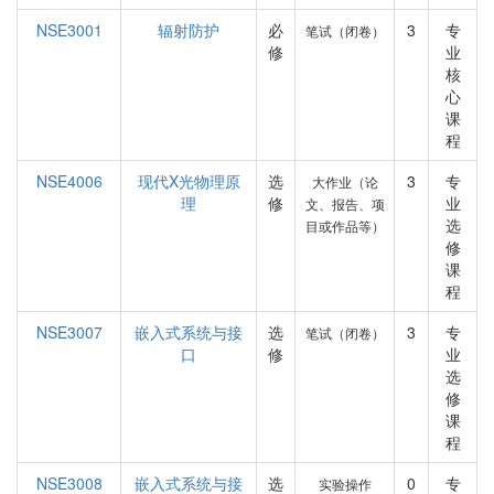
NSE3001
辐射防护
必
3
专
笔试（闭卷）
修
业
核
心
课
程
NSE4006
现代X光物理原
选
3
专
大作业（论
理
修
业
文、报告、项
选
目或作品等）
修
课
程
NSE3007
嵌入式系统与接
选
3
专
笔试（闭卷）
口
修
业
选
修
课
程
NSE3008
嵌入式系统与接
选
0
专
实验操作