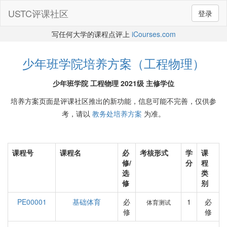
USTC评课社区
登录
写任何大学的课程点评上
iCourses.com
少年班学院培养方案（工程物理）
少年班学院 工程物理 2021级 主修学位
培养方案页面是评课社区推出的新功能，信息可能不完善，仅供参
考，请以
教务处培养方案
为准。
课程号
课程名
必
考核形式
学
课
修/
分
程
选
类
修
别
PE00001
基础体育
必
1
必
体育测试
修
修