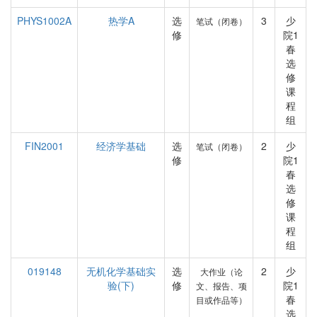
PHYS1002A
热学A
选
3
少
笔试（闭卷）
修
院1
春
选
修
课
程
组
FIN2001
经济学基础
选
2
少
笔试（闭卷）
修
院1
春
选
修
课
程
组
019148
无机化学基础实
选
2
少
大作业（论
验(下)
修
院1
文、报告、项
春
目或作品等）
选