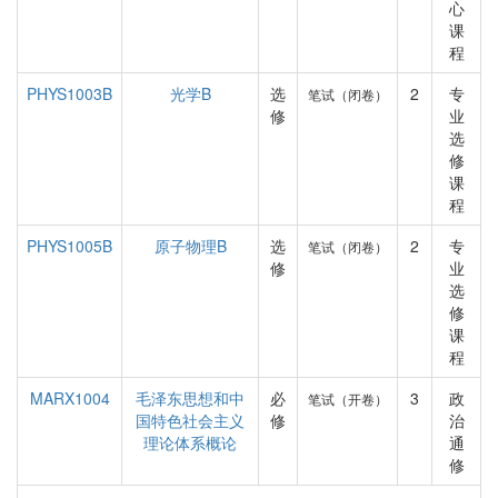
心
课
程
PHYS1003B
光学B
选
2
专
笔试（闭卷）
修
业
选
修
课
程
PHYS1005B
原子物理B
选
2
专
笔试（闭卷）
修
业
选
修
课
程
MARX1004
毛泽东思想和中
必
3
政
笔试（开卷）
国特色社会主义
修
治
理论体系概论
通
修