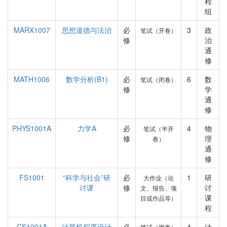
程
组
MARX1007
思想道德与法治
必
3
政
笔试（开卷）
修
治
通
修
MATH1006
数学分析(B1)
必
6
数
笔试（闭卷）
修
学
通
修
PHYS1001A
力学A
必
4
物
笔试（半开
修
理
卷）
通
修
FS1001
“科学与社会”研
必
1
研
大作业（论
讨课
修
讨
文、报告、项
课
目或作品等）
程
CS1001A
计算机程序设计
必
4
计
笔试（闭卷）