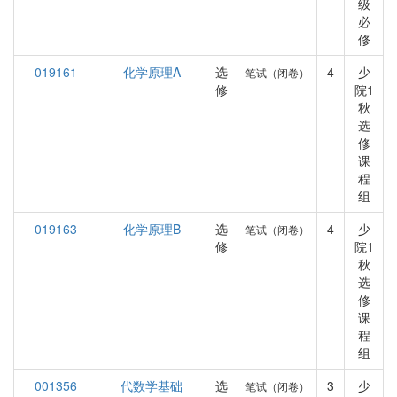
级
必
修
019161
化学原理A
选
4
少
笔试（闭卷）
修
院1
秋
选
修
课
程
组
019163
化学原理B
选
4
少
笔试（闭卷）
修
院1
秋
选
修
课
程
组
001356
代数学基础
选
3
少
笔试（闭卷）