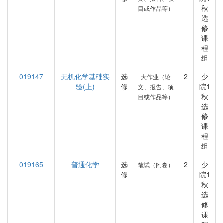
秋
目或作品等）
选
修
课
程
组
019147
无机化学基础实
选
2
少
大作业（论
验(上)
修
院1
文、报告、项
秋
目或作品等）
选
修
课
程
组
019165
普通化学
选
2
少
笔试（闭卷）
修
院1
秋
选
修
课