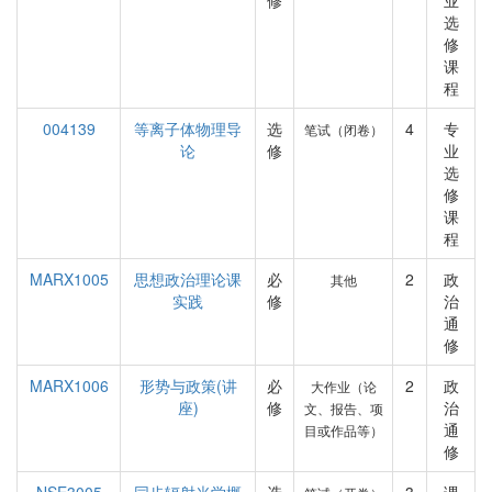
修
业
选
修
课
程
004139
等离子体物理导
选
4
专
笔试（闭卷）
论
修
业
选
修
课
程
MARX1005
思想政治理论课
必
2
政
其他
实践
修
治
通
修
MARX1006
形势与政策(讲
必
2
政
大作业（论
座)
修
治
文、报告、项
通
目或作品等）
修