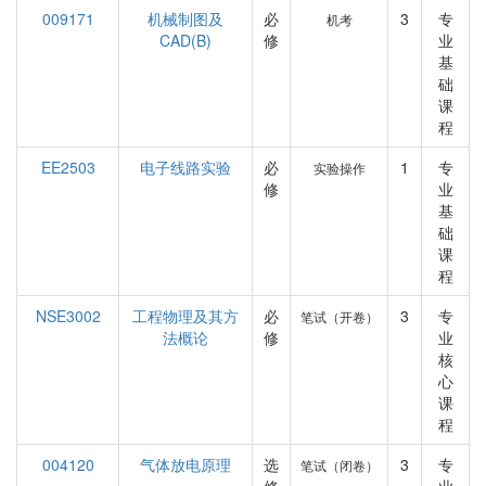
009171
机械制图及
必
3
专
机考
CAD(B)
修
业
基
础
课
程
EE2503
电子线路实验
必
1
专
实验操作
修
业
基
础
课
程
NSE3002
工程物理及其方
必
3
专
笔试（开卷）
法概论
修
业
核
心
课
程
004120
气体放电原理
选
3
专
笔试（闭卷）