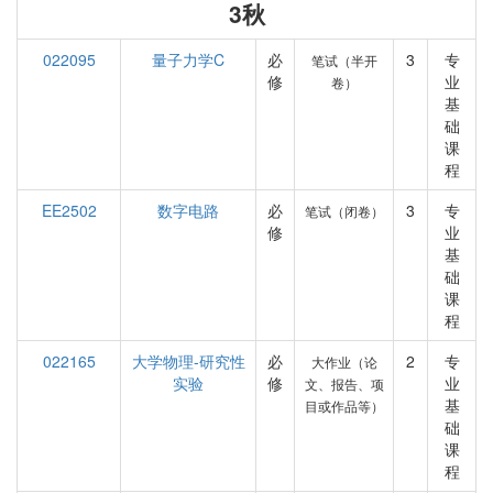
3秋
022095
量子力学C
必
3
专
笔试（半开
修
业
卷）
基
础
课
程
EE2502
数字电路
必
3
专
笔试（闭卷）
修
业
基
础
课
程
022165
大学物理-研究性
必
2
专
大作业（论
实验
修
业
文、报告、项
基
目或作品等）
础
课
程