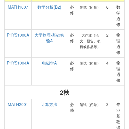
MATH1007
数学分析(B2)
必
6
数
笔试（闭卷）
修
学
通
修
PHYS1008A
大学物理-基础实
必
2
物
大作业（论
验A
修
理
文、报告、项
通
目或作品等）
修
PHYS1004A
电磁学A
必
4
物
笔试（闭卷）
修
理
通
修
2秋
MATH2001
计算方法
必
3
专
笔试（闭卷）
修
业
基
础
课