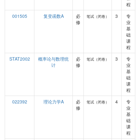
程
001505
复变函数A
必
3
专
笔试（闭卷）
修
业
基
础
课
程
STAT2002
概率论与数理统
必
3
专
笔试（闭卷）
计
修
业
基
础
课
程
022392
理论力学A
必
4
专
笔试（闭卷）
修
业
基
础
课
程