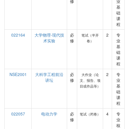
修
业
基
础
课
程
022164
大学物理-现代技
必
2
专
笔试（半开
术实验
修
业
卷）
基
础
课
程
NSE2001
大科学工程前沿
必
2
专
大作业（论
讲坛
修
业
文、报告、项
基
目或作品等）
础
课
程
022057
电动力学
必
4
专
笔试（闭卷）
修
业
核