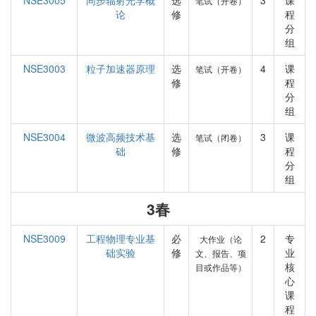
NSE3005
同步辐射光学概
选
3
课
笔试（开卷）
论
修
程
分
组
NSE3003
粒子加速器原理
选
4
课
笔试（开卷）
修
程
分
组
NSE3004
微波高频技术基
选
3
课
笔试（闭卷）
础
修
程
分
组
3春
NSE3009
工程物理专业基
必
2
专
大作业（论
础实验
修
业
文、报告、项
核
目或作品等）
心
课
程