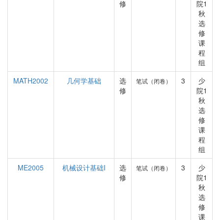
修
院1
秋
选
修
课
程
组
MATH2002
几何学基础
选
3
少
笔试（闭卷）
修
院1
秋
选
修
课
程
组
ME2005
机械设计基础I
选
3
少
笔试（闭卷）
修
院1
秋
选
修
课