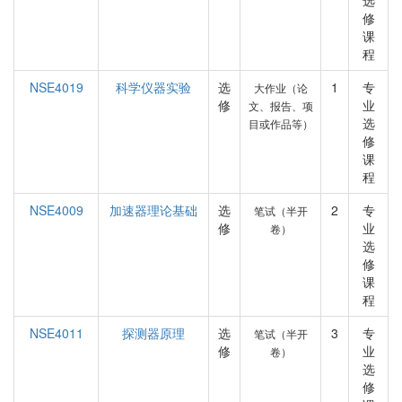
选
修
课
程
NSE4019
科学仪器实验
选
1
专
大作业（论
修
业
文、报告、项
选
目或作品等）
修
课
程
NSE4009
加速器理论基础
选
2
专
笔试（半开
修
业
卷）
选
修
课
程
NSE4011
探测器原理
选
3
专
笔试（半开
修
业
卷）
选
修