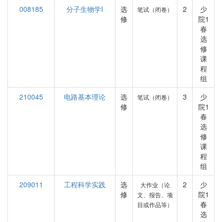
008185
分子生物学I
选
2
少
笔试（闭卷）
修
院1
春
选
修
课
程
组
210045
电路基本理论
选
3
少
笔试（闭卷）
修
院1
春
选
修
课
程
组
209011
工程科学实践
选
2
少
大作业（论
修
院1
文、报告、项
春
目或作品等）
选