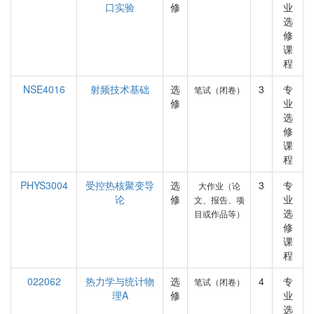
口实验
修
业
选
修
课
程
NSE4016
射频技术基础
选
3
专
笔试（闭卷）
修
业
选
修
课
程
PHYS3004
受控热核聚变导
选
3
专
大作业（论
论
修
业
文、报告、项
选
目或作品等）
修
课
程
022062
热力学与统计物
选
4
专
笔试（闭卷）
理A
修
业
选