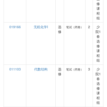
修
课
程
组
019166
无机化学I
选
2
少
笔试（闭卷）
修
院1
春
选
修
课
程
组
011103
代数结构
选
3
少
笔试（闭卷）
修
院1
春
选
修
课
程
组