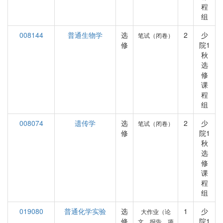
程
组
008144
普通生物学
选
2
少
笔试（闭卷）
修
院1
秋
选
修
课
程
组
008074
遗传学
选
2
少
笔试（闭卷）
修
院1
秋
选
修
课
程
组
019080
普通化学实验
选
1
少
大作业（论
修
院1
文、报告、项