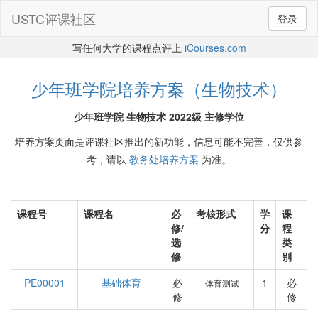
USTC评课社区
登录
写任何大学的课程点评上
iCourses.com
少年班学院培养方案（生物技术）
少年班学院 生物技术 2022级 主修学位
培养方案页面是评课社区推出的新功能，信息可能不完善，仅供参
考，请以
教务处培养方案
为准。
课程号
课程名
必
考核形式
学
课
修/
分
程
选
类
修
别
PE00001
基础体育
必
1
必
体育测试
修
修