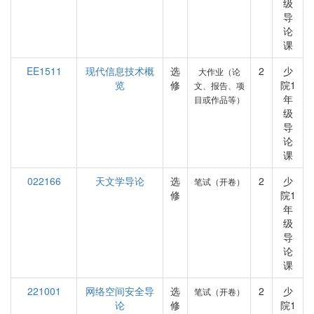
级
导
论
课
EE1511
现代信息技术概
选
2
少
大作业（论
览
修
院1
文、报告、项
年
目或作品等）
级
导
论
课
022166
天文学导论
选
2
少
笔试（开卷）
修
院1
年
级
导
论
课
221001
网络空间安全导
选
2
少
笔试（开卷）
论
修
院1