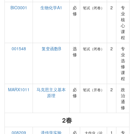
BIO3001
生物化学A1
必
2
专
笔试（闭卷）
修
业
核
心
课
程
001548
复变函数B
选
2
专
笔试（闭卷）
修
业
选
修
课
程
MARX1011
马克思主义基本
必
2
政
笔试（开卷）
原理
修
治
通
修
2春
008209
遗传学实验
必
1
专
大作业（论