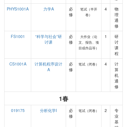
PHYS1001A
力学A
必
4
物
笔试（半开
修
理
卷）
通
修
FS1001
“科学与社会”研
必
1
研
大作业（论
讨课
修
讨
文、报告、项
课
目或作品等）
程
CS1001A
计算机程序设计
必
4
计
笔试（闭卷）
A
修
算
机
通
修
1春
019175
分析化学I
必
2
专
笔试（闭卷）
修
业
基