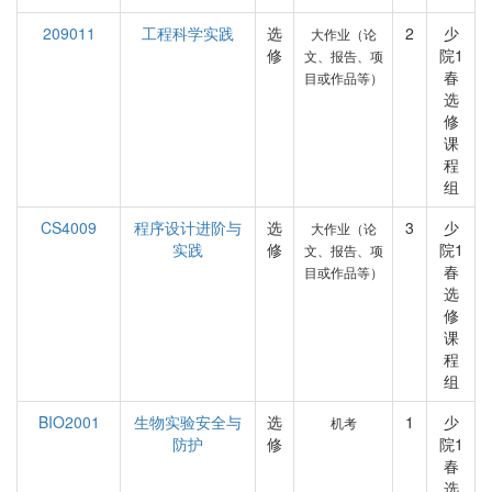
209011
工程科学实践
选
2
少
大作业（论
修
院1
文、报告、项
春
目或作品等）
选
修
课
程
组
CS4009
程序设计进阶与
选
3
少
大作业（论
实践
修
院1
文、报告、项
春
目或作品等）
选
修
课
程
组
BIO2001
生物实验安全与
选
1
少
机考
防护
修
院1
春
选