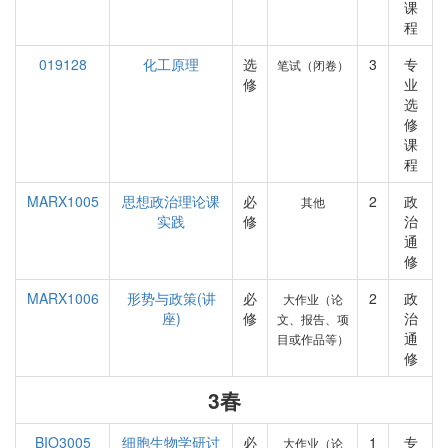
课
程
019128
化工原理
选
3
专
笔试（闭卷）
修
业
选
修
课
程
MARX1005
思想政治理论课
必
2
政
其他
实践
修
治
通
修
MARX1006
形势与政策(讲
必
2
政
大作业（论
座)
修
治
文、报告、项
通
目或作品等）
修
3春
BIO3005
细胞生物学研讨
必
1
专
大作业（论