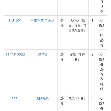
导
论
课
HS1501
科技写作与表达
必
1
少
大作业（论
修
院1
文、报告、项
年
目或作品等）
级
必
修
PHYS1002B
热学B
选
2
少
笔试（半开
修
院1
卷）
春
选
修
课
程
组
011103
代数结构
选
3
少
笔试（闭卷）
修
院1
春