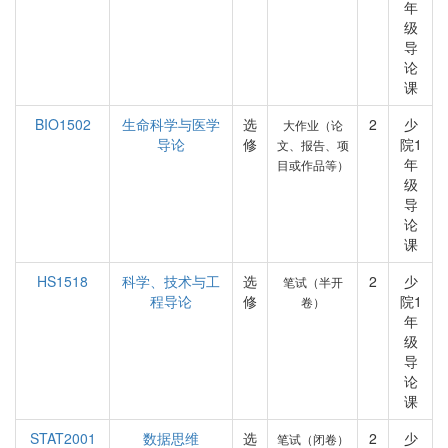
年
级
导
论
课
BIO1502
生命科学与医学
选
2
少
大作业（论
导论
修
院1
文、报告、项
年
目或作品等）
级
导
论
课
HS1518
科学、技术与工
选
2
少
笔试（半开
程导论
修
院1
卷）
年
级
导
论
课
STAT2001
数据思维
选
2
少
笔试（闭卷）