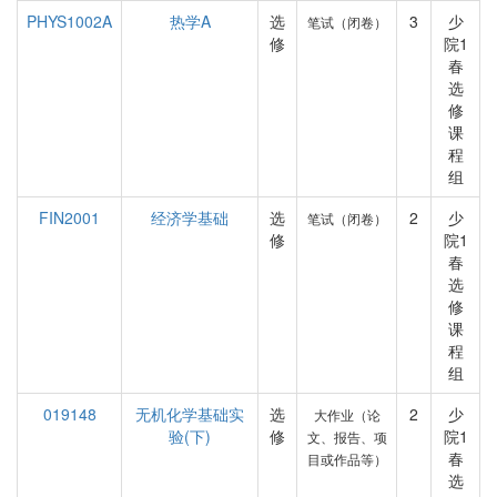
PHYS1002A
热学A
选
3
少
笔试（闭卷）
修
院1
春
选
修
课
程
组
FIN2001
经济学基础
选
2
少
笔试（闭卷）
修
院1
春
选
修
课
程
组
019148
无机化学基础实
选
2
少
大作业（论
验(下)
修
院1
文、报告、项
春
目或作品等）
选