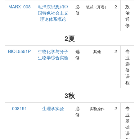
MARX1008
毛泽东思想和中
必
2
政
笔试（开卷）
国特色社会主义
修
治
理论体系概论
通
修
2夏
BIOL5551P
生物化学与分子
选
2
专
其他
生物学综合实验
修
业
选
修
课
程
3秋
008191
生理学实验
必
2
专
实验操作
修
业
基
础
课