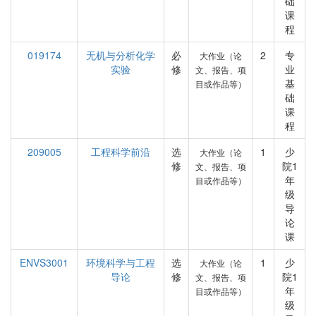
础
课
程
019174
无机与分析化学
必
2
专
大作业（论
实验
修
业
文、报告、项
基
目或作品等）
础
课
程
209005
工程科学前沿
选
1
少
大作业（论
修
院1
文、报告、项
年
目或作品等）
级
导
论
课
ENVS3001
环境科学与工程
选
1
少
大作业（论
导论
修
院1
文、报告、项
年
目或作品等）
级