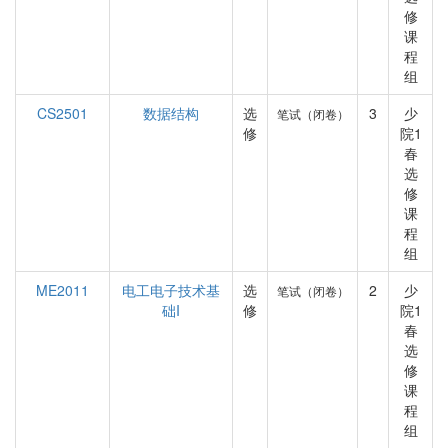
修
课
程
组
CS2501
数据结构
选
3
少
笔试（闭卷）
修
院1
春
选
修
课
程
组
ME2011
电工电子技术基
选
2
少
笔试（闭卷）
础I
修
院1
春
选
修
课
程
组