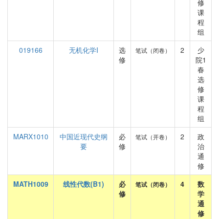
修
课
程
组
019166
无机化学I
选
2
少
笔试（闭卷）
修
院1
春
选
修
课
程
组
MARX1010
中国近现代史纲
必
2
政
笔试（开卷）
要
修
治
通
修
MATH1009
线性代数(B1)
必
4
数
笔试（闭卷）
修
学
通
修