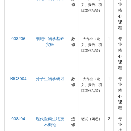
修
业
文、报告、项
核
目或作品等）
心
课
程
008206
细胞生物学基础
必
1
专
大作业（论
实验
修
业
文、报告、项
核
目或作品等）
心
课
程
BIO3004
分子生物学研讨
必
1
专
大作业（论
修
业
文、报告、项
核
目或作品等）
心
课
程
008J04
现代医药生物技
选
2
专
笔试（闭卷）
术概论
修
业
选