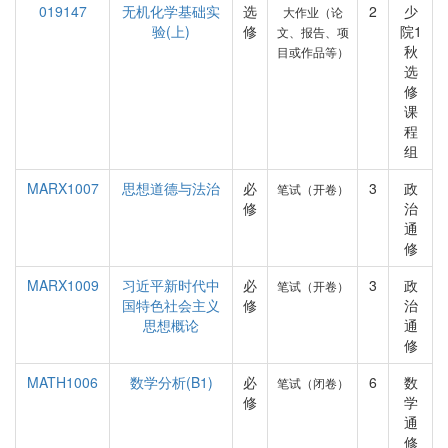
019147
无机化学基础实
选
2
少
大作业（论
验(上)
修
院1
文、报告、项
秋
目或作品等）
选
修
课
程
组
MARX1007
思想道德与法治
必
3
政
笔试（开卷）
修
治
通
修
MARX1009
习近平新时代中
必
3
政
笔试（开卷）
国特色社会主义
修
治
思想概论
通
修
MATH1006
数学分析(B1)
必
6
数
笔试（闭卷）
修
学
通
修