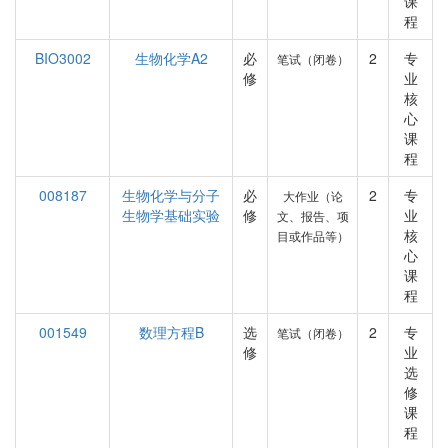
课
程
BIO3002
生物化学A2
必
2
专
笔试（闭卷）
修
业
核
心
课
程
008187
生物化学与分子
必
2
专
大作业（论
生物学基础实验
修
业
文、报告、项
核
目或作品等）
心
课
程
001549
数理方程B
选
2
专
笔试（闭卷）
修
业
选
修
课
程