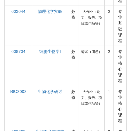
程
003044
物理化学实验
必
2
专
大作业（论
修
业
文、报告、项
基
目或作品等）
础
课
程
008704
细胞生物学I
必
2
专
笔试（闭卷）
修
业
核
心
课
程
BIO3003
生物化学研讨
必
1
专
大作业（论
修
业
文、报告、项
核
目或作品等）
心
课
程