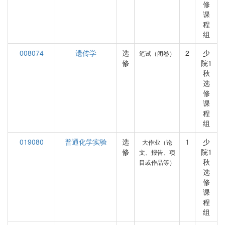
修
课
程
组
008074
遗传学
选
2
少
笔试（闭卷）
修
院1
秋
选
修
课
程
组
019080
普通化学实验
选
1
少
大作业（论
修
院1
文、报告、项
秋
目或作品等）
选
修
课
程
组