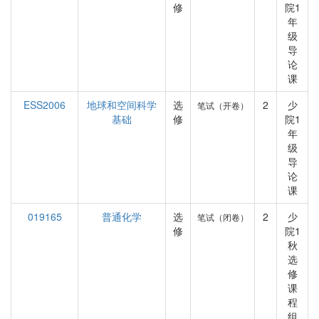
修
院1
年
级
导
论
课
ESS2006
地球和空间科学
选
2
少
笔试（开卷）
基础
修
院1
年
级
导
论
课
019165
普通化学
选
2
少
笔试（闭卷）
修
院1
秋
选
修
课
程
组