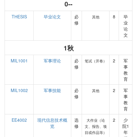
0--
THESIS
毕业论文
必
8
毕
其他
修
业
论
文
1秋
MIL1001
军事理论
必
2
军
笔试（开卷）
修
事
教
育
MIL1002
军事技能
必
2
军
其他
修
事
教
育
EE4002
现代信息技术概
选
2
少
大作业（论
览
修
院1
文、报告、项
年
目或作品等）