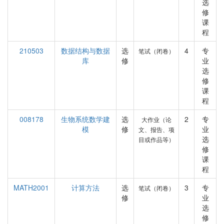
选
修
课
程
210503
数据结构与数据
选
4
专
笔试（闭卷）
库
修
业
选
修
课
程
008178
生物系统数学建
选
2
专
大作业（论
模
修
业
文、报告、项
选
目或作品等）
修
课
程
MATH2001
计算方法
选
3
专
笔试（闭卷）
修
业
选
修