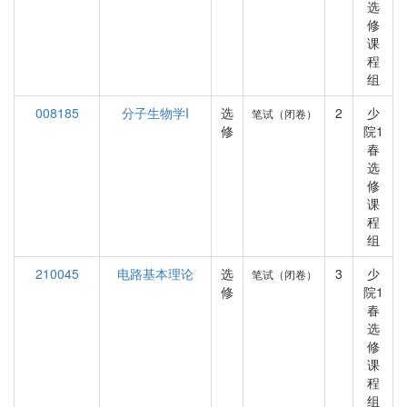
选
修
课
程
组
008185
分子生物学I
选
2
少
笔试（闭卷）
修
院1
春
选
修
课
程
组
210045
电路基本理论
选
3
少
笔试（闭卷）
修
院1
春
选
修
课
程
组