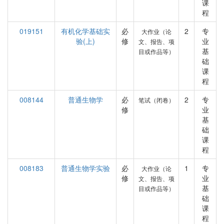
课
程
019151
有机化学基础实
必
2
专
大作业（论
验(上)
修
业
文、报告、项
基
目或作品等）
础
课
程
008144
普通生物学
必
2
专
笔试（闭卷）
修
业
基
础
课
程
008183
普通生物学实验
必
1
专
大作业（论
修
业
文、报告、项
基
目或作品等）
础
课
程