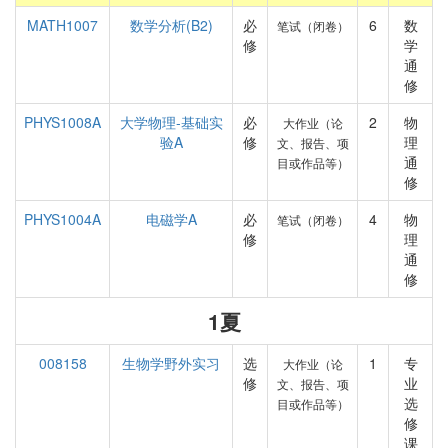
MATH1007
数学分析(B2)
必
6
数
笔试（闭卷）
修
学
通
修
PHYS1008A
大学物理-基础实
必
2
物
大作业（论
验A
修
理
文、报告、项
通
目或作品等）
修
PHYS1004A
电磁学A
必
4
物
笔试（闭卷）
修
理
通
修
1夏
008158
生物学野外实习
选
1
专
大作业（论
修
业
文、报告、项
选
目或作品等）
修
课