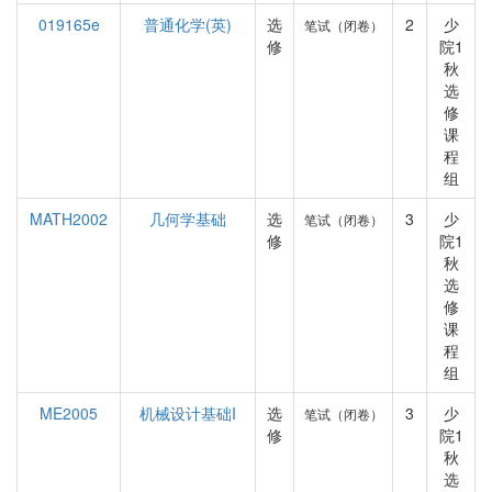
019165e
普通化学(英)
选
2
少
笔试（闭卷）
修
院1
秋
选
修
课
程
组
MATH2002
几何学基础
选
3
少
笔试（闭卷）
修
院1
秋
选
修
课
程
组
ME2005
机械设计基础I
选
3
少
笔试（闭卷）
修
院1
秋
选