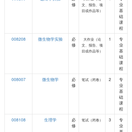
修
业
文、报告、项
基
目或作品等）
础
课
程
008208
微生物学实验
必
1
专
大作业（论
修
业
文、报告、项
基
目或作品等）
础
课
程
008007
微生物学
必
2
专
笔试（闭卷）
修
业
基
础
课
程
008108
生理学
必
3
专
笔试（闭卷）
修
业
基