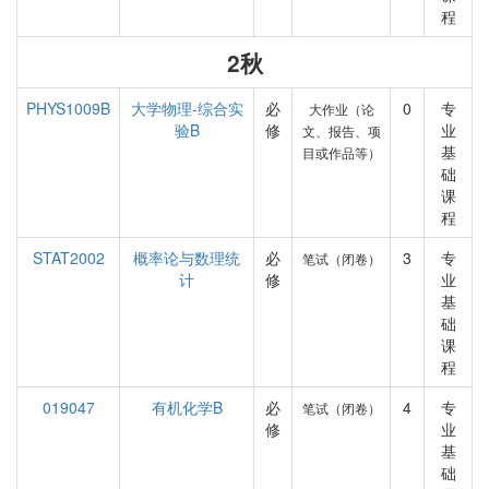
程
2秋
PHYS1009B
大学物理-综合实
必
0
专
大作业（论
验B
修
业
文、报告、项
基
目或作品等）
础
课
程
STAT2002
概率论与数理统
必
3
专
笔试（闭卷）
计
修
业
基
础
课
程
019047
有机化学B
必
4
专
笔试（闭卷）
修
业
基
础