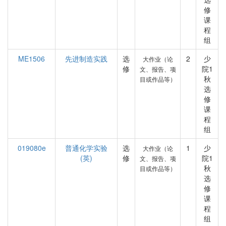
修
课
程
组
ME1506
先进制造实践
选
2
少
大作业（论
修
院1
文、报告、项
秋
目或作品等）
选
修
课
程
组
019080e
普通化学实验
选
1
少
大作业（论
(英)
修
院1
文、报告、项
秋
目或作品等）
选
修
课
程
组