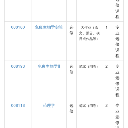
修
课
程
008180
免疫生物学实验
选
1
专
大作业（论
修
业
文、报告、项
选
目或作品等）
修
课
程
008193
免疫生物学II
选
2
专
笔试（闭卷）
修
业
选
修
课
程
008118
药理学
选
2
专
笔试（闭卷）
修
业
选
修