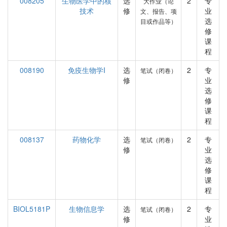
008205
生物医学中的核
选
2
专
大作业（论
技术
修
业
文、报告、项
选
目或作品等）
修
课
程
008190
免疫生物学I
选
2
专
笔试（闭卷）
修
业
选
修
课
程
008137
药物化学
选
2
专
笔试（闭卷）
修
业
选
修
课
程
BIOL5181P
生物信息学
选
2
专
笔试（闭卷）
修
业