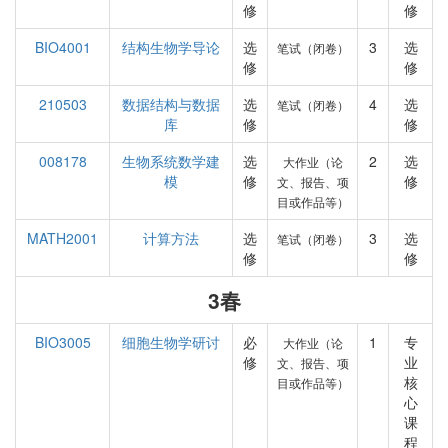
修
修
BIO4001
结构生物学导论
选
3
选
笔试（闭卷）
修
修
210503
数据结构与数据
选
4
选
笔试（闭卷）
库
修
修
008178
生物系统数学建
选
2
选
大作业（论
模
修
修
文、报告、项
目或作品等）
MATH2001
计算方法
选
3
选
笔试（闭卷）
修
修
3春
BIO3005
细胞生物学研讨
必
1
专
大作业（论
修
业
文、报告、项
核
目或作品等）
心
课
程