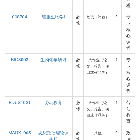
程
008704
细胞生物学I
必
2
专
笔试（闭卷）
修
业
核
心
课
程
BIO3003
生物化学研讨
必
1
专
大作业（论
修
业
文、报告、项
核
目或作品等）
心
课
程
EDUS1001
劳动教育
必
1
劳
大作业（论
修
动
文、报告、项
教
目或作品等）
育
MARX1005
思想政治理论课
必
2
政
其他
实践
修
治