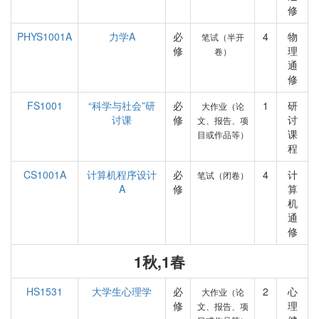
修
PHYS1001A
力学A
必
4
物
笔试（半开
修
理
卷）
通
修
FS1001
“科学与社会”研
必
1
研
大作业（论
讨课
修
讨
文、报告、项
课
目或作品等）
程
CS1001A
计算机程序设计
必
4
计
笔试（闭卷）
A
修
算
机
通
修
1秋,1春
HS1531
大学生心理学
必
2
心
大作业（论
修
理
文、报告、项