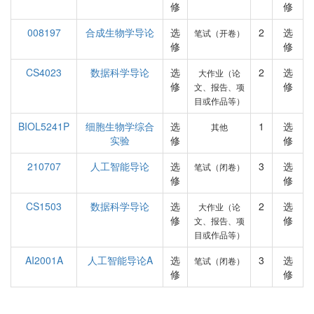
修
修
008197
合成生物学导论
选
2
选
笔试（开卷）
修
修
CS4023
数据科学导论
选
2
选
大作业（论
修
修
文、报告、项
目或作品等）
BIOL5241P
细胞生物学综合
选
1
选
其他
实验
修
修
210707
人工智能导论
选
3
选
笔试（闭卷）
修
修
CS1503
数据科学导论
选
2
选
大作业（论
修
修
文、报告、项
目或作品等）
AI2001A
人工智能导论A
选
3
选
笔试（闭卷）
修
修