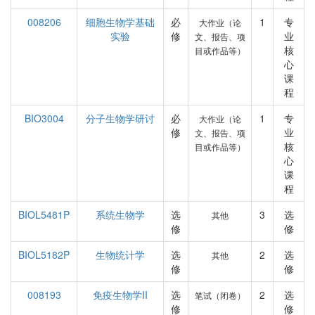
008206
细胞生物学基础
必
1
专
大作业（论
实验
修
业
文、报告、项
核
目或作品等）
心
课
程
BIO3004
分子生物学研讨
必
1
专
大作业（论
修
业
文、报告、项
核
目或作品等）
心
课
程
BIOL5481P
系统生物学
选
3
选
其他
修
修
BIOL5182P
生物统计学
选
2
选
其他
修
修
008193
免疫生物学II
选
2
选
笔试（闭卷）
修
修