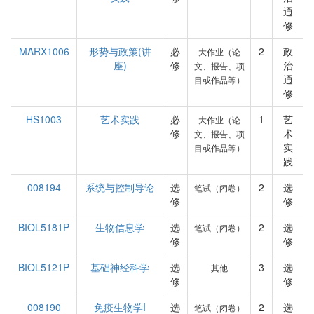
通
修
MARX1006
形势与政策(讲
必
2
政
大作业（论
座)
修
治
文、报告、项
通
目或作品等）
修
HS1003
艺术实践
必
1
艺
大作业（论
修
术
文、报告、项
实
目或作品等）
践
008194
系统与控制导论
选
2
选
笔试（闭卷）
修
修
BIOL5181P
生物信息学
选
2
选
笔试（闭卷）
修
修
BIOL5121P
基础神经科学
选
3
选
其他
修
修
008190
免疫生物学I
选
2
选
笔试（闭卷）