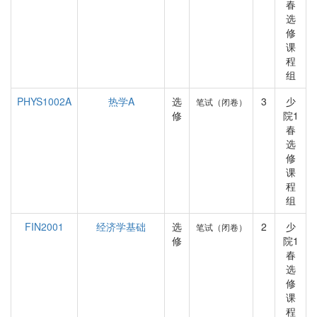
春
选
修
课
程
组
PHYS1002A
热学A
选
3
少
笔试（闭卷）
修
院1
春
选
修
课
程
组
FIN2001
经济学基础
选
2
少
笔试（闭卷）
修
院1
春
选
修
课
程