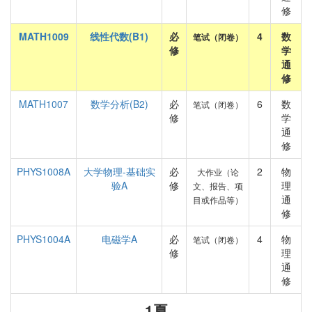
修
MATH1009
线性代数(B1)
必
4
数
笔试（闭卷）
修
学
通
修
MATH1007
数学分析(B2)
必
6
数
笔试（闭卷）
修
学
通
修
PHYS1008A
大学物理-基础实
必
2
物
大作业（论
验A
修
理
文、报告、项
通
目或作品等）
修
PHYS1004A
电磁学A
必
4
物
笔试（闭卷）
修
理
通
修
1夏