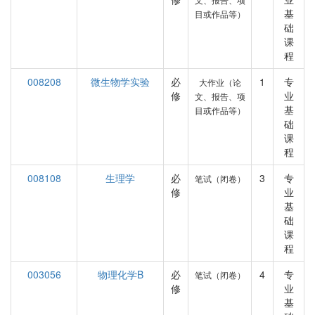
基
目或作品等）
础
课
程
008208
微生物学实验
必
1
专
大作业（论
修
业
文、报告、项
基
目或作品等）
础
课
程
008108
生理学
必
3
专
笔试（闭卷）
修
业
基
础
课
程
003056
物理化学B
必
4
专
笔试（闭卷）
修
业
基