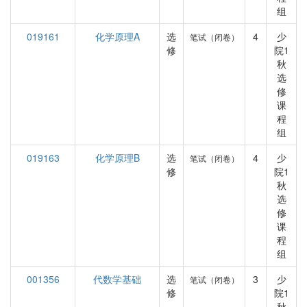
组
019161
化学原理A
选
4
少
笔试（闭卷）
修
院1
秋
选
修
课
程
组
019163
化学原理B
选
4
少
笔试（闭卷）
修
院1
秋
选
修
课
程
组
001356
代数学基础
选
3
少
笔试（闭卷）
修
院1
秋