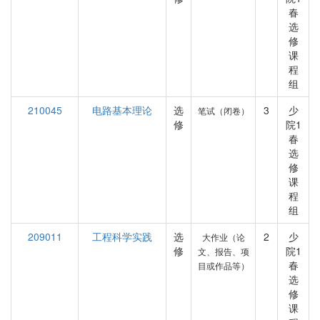
春
选
修
课
程
组
210045
电路基本理论
选
3
少
笔试（闭卷）
修
院1
春
选
修
课
程
组
209011
工程科学实践
选
2
少
大作业（论
修
院1
文、报告、项
春
目或作品等）
选
修
课