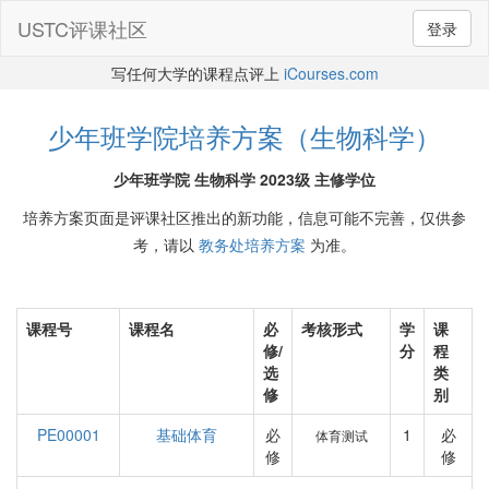
USTC评课社区
登录
写任何大学的课程点评上
iCourses.com
少年班学院培养方案（生物科学）
少年班学院 生物科学 2023级 主修学位
培养方案页面是评课社区推出的新功能，信息可能不完善，仅供参
考，请以
教务处培养方案
为准。
课程号
课程名
必
考核形式
学
课
修/
分
程
选
类
修
别
PE00001
基础体育
必
1
必
体育测试
修
修