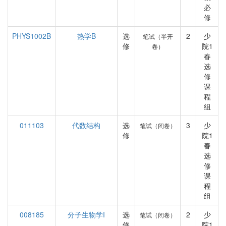
必
修
PHYS1002B
热学B
选
2
少
笔试（半开
修
院1
卷）
春
选
修
课
程
组
011103
代数结构
选
3
少
笔试（闭卷）
修
院1
春
选
修
课
程
组
008185
分子生物学I
选
2
少
笔试（闭卷）
修
院1