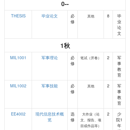
0--
THESIS
毕业论文
必
8
毕
其他
修
业
论
文
1秋
MIL1001
军事理论
必
2
军
笔试（开卷）
修
事
教
育
MIL1002
军事技能
必
2
军
其他
修
事
教
育
EE4002
现代信息技术概
选
2
少
大作业（论
览
修
院1
文、报告、项
年
目或作品等）