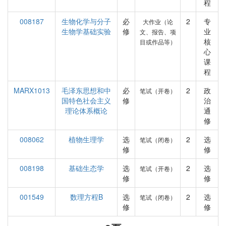
程
008187
生物化学与分子
必
2
专
大作业（论
生物学基础实验
修
业
文、报告、项
核
目或作品等）
心
课
程
MARX1013
毛泽东思想和中
必
2
政
笔试（开卷）
国特色社会主义
修
治
理论体系概论
通
修
008062
植物生理学
选
2
选
笔试（闭卷）
修
修
008198
基础生态学
选
2
选
笔试（开卷）
修
修
001549
数理方程B
选
2
选
笔试（闭卷）
修
修