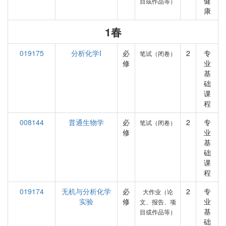
健
目或作品等）
康
1春
019175
分析化学I
必
2
专
笔试（闭卷）
修
业
基
础
课
程
008144
普通生物学
必
2
专
笔试（闭卷）
修
业
基
础
课
程
019174
无机与分析化学
必
2
专
大作业（论
实验
修
业
文、报告、项
基
目或作品等）
础