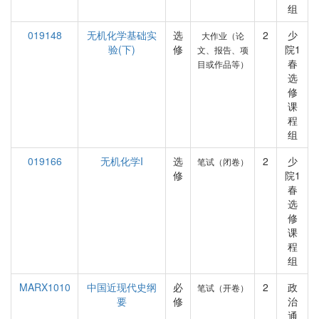
组
019148
无机化学基础实
选
2
少
大作业（论
验(下)
修
院1
文、报告、项
春
目或作品等）
选
修
课
程
组
019166
无机化学I
选
2
少
笔试（闭卷）
修
院1
春
选
修
课
程
组
MARX1010
中国近现代史纲
必
2
政
笔试（开卷）
要
修
治
通