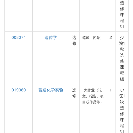
选
修
课
程
组
008074
遗传学
选
2
少
笔试（闭卷）
修
院1
秋
选
修
课
程
组
019080
普通化学实验
选
1
少
大作业（论
修
院1
文、报告、项
秋
目或作品等）
选
修
课
程
组