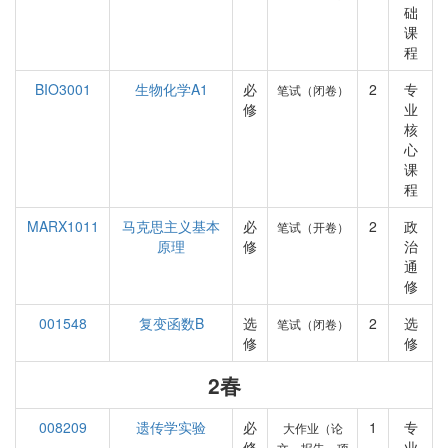
础
课
程
BIO3001
生物化学A1
必
2
专
笔试（闭卷）
修
业
核
心
课
程
MARX1011
马克思主义基本
必
2
政
笔试（开卷）
原理
修
治
通
修
001548
复变函数B
选
2
选
笔试（闭卷）
修
修
2春
008209
遗传学实验
必
1
专
大作业（论
修
业
文、报告、项