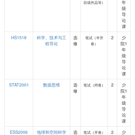
年
目或作品等）
级
导
论
课
HS1518
科学、技术与工
选
2
少
笔试（半开
程导论
修
院1
卷）
年
级
导
论
课
STAT2001
数据思维
选
2
少
笔试（闭卷）
修
院1
年
级
导
论
课
ESS2006
地球和空间科学
选
2
少
笔试（开卷）