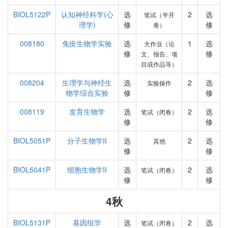
BIOL5122P
认知神经科学(心
选
2
选
笔试（半开
理学)
修
修
卷）
008180
免疫生物学实验
选
1
选
大作业（论
修
修
文、报告、项
目或作品等）
008204
生理学与神经生
选
2
选
实验操作
物学综合实验
修
修
008119
发育生物学
选
2
选
笔试（闭卷）
修
修
BIOL5051P
分子生物学II
选
2
选
其他
修
修
BIOL5041P
细胞生物学II
选
2
选
笔试（闭卷）
修
修
4秋
BIOL5131P
基因组学
选
2
选
笔试（闭卷）