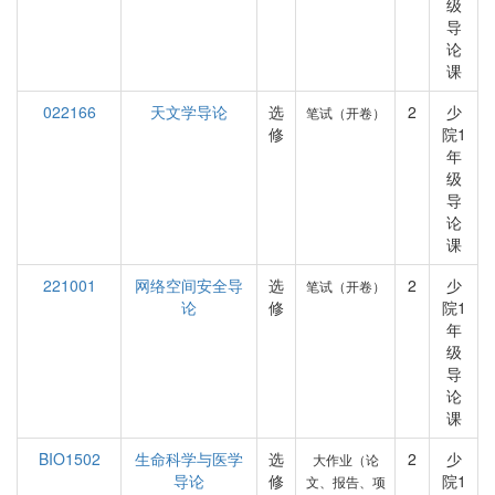
级
导
论
课
022166
天文学导论
选
2
少
笔试（开卷）
修
院1
年
级
导
论
课
221001
网络空间安全导
选
2
少
笔试（开卷）
论
修
院1
年
级
导
论
课
BIO1502
生命科学与医学
选
2
少
大作业（论
导论
修
院1
文、报告、项