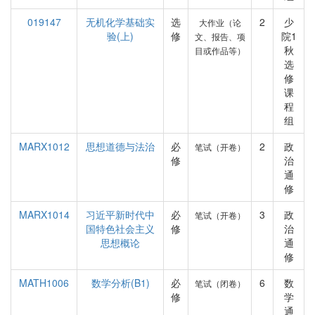
019147
无机化学基础实
选
2
少
大作业（论
验(上)
修
院1
文、报告、项
秋
目或作品等）
选
修
课
程
组
MARX1012
思想道德与法治
必
2
政
笔试（开卷）
修
治
通
修
MARX1014
习近平新时代中
必
3
政
笔试（开卷）
国特色社会主义
修
治
思想概论
通
修
MATH1006
数学分析(B1)
必
6
数
笔试（闭卷）
修
学
通