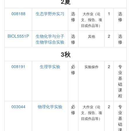
2夏
008188
生态学野外实习
选
1
选
大作业（论
修
修
文、报告、项
目或作品等）
BIOL5551P
生物化学与分子
选
2
选
其他
生物学综合实验
修
修
3秋
008191
生理学实验
必
2
专
实验操作
修
业
基
础
课
程
003044
物理化学实验
必
2
专
大作业（论
修
业
文、报告、项
基
目或作品等）
础
课