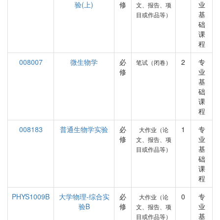
验(上)
修
业
文、报告、项
基
目或作品等）
础
课
程
008007
微生物学
必
2
专
笔试（闭卷）
修
业
基
础
课
程
008183
普通生物学实验
必
1
专
大作业（论
修
业
文、报告、项
基
目或作品等）
础
课
程
PHYS1009B
大学物理-综合实
必
0
专
大作业（论
验B
修
业
文、报告、项
基
目或作品等）