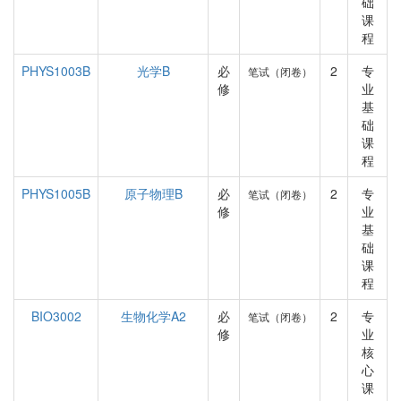
础
课
程
PHYS1003B
光学B
必
2
专
笔试（闭卷）
修
业
基
础
课
程
PHYS1005B
原子物理B
必
2
专
笔试（闭卷）
修
业
基
础
课
程
BIO3002
生物化学A2
必
2
专
笔试（闭卷）
修
业
核
心
课