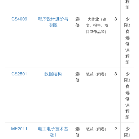
程
组
CS4009
程序设计进阶与
选
3
少
大作业（论
实践
修
院1
文、报告、项
春
目或作品等）
选
修
课
程
组
CS2501
数据结构
选
3
少
笔试（闭卷）
修
院1
春
选
修
课
程
组
ME2011
电工电子技术基
选
2
少
笔试（闭卷）
础I
修
院1