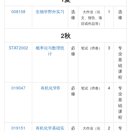
008158
生物学野外实习
选
1
选
大作业（论
修
修
文、报告、项
目或作品等）
2秋
STAT2002
概率论与数理统
必
3
专
笔试（闭卷）
计
修
业
基
础
课
程
019047
有机化学B
必
4
专
笔试（闭卷）
修
业
基
础
课
程
019151
有机化学基础实
必
2
专
大作业（论