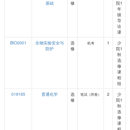
基础
修
院1
年
级
导
论
课
BIO2001
生物实验安全与
选
1
少
机考
防护
修
院1
秋
选
修
课
程
组
019165
普通化学
选
2
少
笔试（闭卷）
修
院1
秋
选
修
课
程