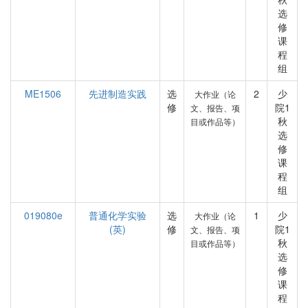
选
修
课
程
组
ME1506
先进制造实践
选
2
少
大作业（论
修
院1
文、报告、项
秋
目或作品等）
选
修
课
程
组
019080e
普通化学实验
选
1
少
大作业（论
(英)
修
院1
文、报告、项
秋
目或作品等）
选
修
课
程