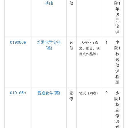
基础
修
院1
年
级
导
论
课
019080e
普通化学实验
选
1
少
大作业（论
(英)
修
院1
文、报告、项
秋
目或作品等）
选
修
课
程
组
019165e
普通化学(英)
选
2
少
笔试（闭卷）
修
院1
秋
选
修
课
程