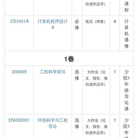
课
目或作品等）
程
CS1001A
计算机程序设计
必
4
计
笔试（闭卷）
A
修
算
机
通
修
1春
209005
工程科学前沿
选
1
少
大作业（论
修
院1
文、报告、项
年
目或作品等）
级
导
论
课
ENVS3001
环境科学与工程
选
1
少
大作业（论
导论
修
院1
文、报告、项
年
目或作品等）