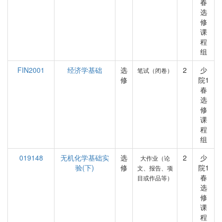
春
选
修
课
程
组
FIN2001
经济学基础
选
2
少
笔试（闭卷）
修
院1
春
选
修
课
程
组
019148
无机化学基础实
选
2
少
大作业（论
验(下)
修
院1
文、报告、项
春
目或作品等）
选
修
课
程