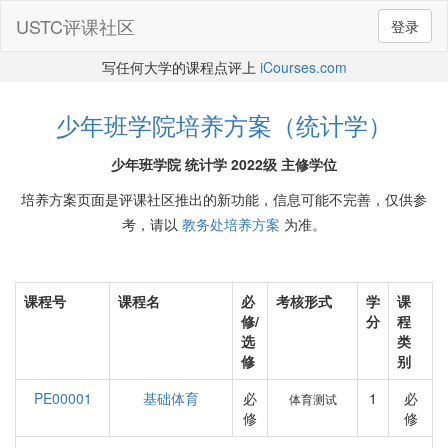
USTC评课社区
登录
写任何大学的课程点评上
iCourses.com
少年班学院培养方案（统计学）
少年班学院 统计学 2022级 主修学位
培养方案页面是评课社区推出的新功能，信息可能不完善，仅供参
考，请以
教务处培养方案
为准。
课程号
课程名
必
考核形式
学
课
修/
分
程
选
类
修
别
PE00001
基础体育
必
1
必
体育测试
修
修