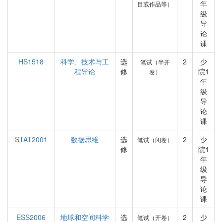
年
目或作品等）
级
导
论
课
HS1518
科学、技术与工
选
2
少
笔试（半开
程导论
修
院1
卷）
年
级
导
论
课
STAT2001
数据思维
选
2
少
笔试（闭卷）
修
院1
年
级
导
论
课
ESS2006
地球和空间科学
选
2
少
笔试（开卷）