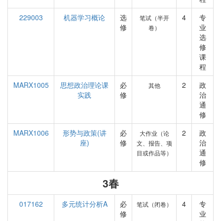
229003
机器学习概论
选
4
专
笔试（半开
修
业
卷）
选
修
课
程
MARX1005
思想政治理论课
必
2
政
其他
实践
修
治
通
修
MARX1006
形势与政策(讲
必
2
政
大作业（论
座)
修
治
文、报告、项
通
目或作品等）
修
3春
017162
多元统计分析A
必
4
专
笔试（闭卷）
修
业