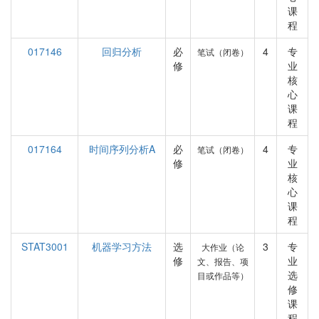
课
程
017146
回归分析
必
4
专
笔试（闭卷）
修
业
核
心
课
程
017164
时间序列分析A
必
4
专
笔试（闭卷）
修
业
核
心
课
程
STAT3001
机器学习方法
选
3
专
大作业（论
修
业
文、报告、项
选
目或作品等）
修
课
程