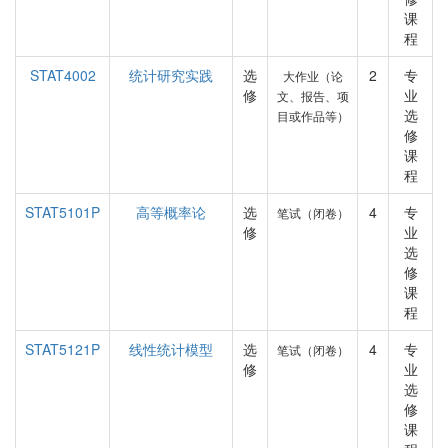
课
程
STAT4002
统计研究实践
选
2
专
大作业（论
修
业
文、报告、项
选
目或作品等）
修
课
程
STAT5101P
高等概率论
选
4
专
笔试（闭卷）
修
业
选
修
课
程
STAT5121P
线性统计模型
选
4
专
笔试（闭卷）
修
业
选
修
课