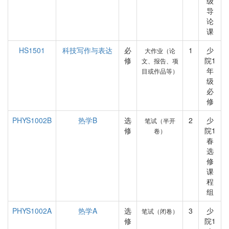
级
导
论
课
HS1501
科技写作与表达
必
1
少
大作业（论
修
院1
文、报告、项
年
目或作品等）
级
必
修
PHYS1002B
热学B
选
2
少
笔试（半开
修
院1
卷）
春
选
修
课
程
组
PHYS1002A
热学A
选
3
少
笔试（闭卷）
修
院1