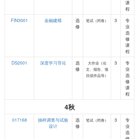
课
程
FIN3001
金融建模
选
3
专
笔试（闭卷）
修
业
选
修
课
程
DS2001
深度学习导论
选
3
专
大作业（论
修
业
文、报告、项
选
目或作品等）
修
课
程
4秋
017168
抽样调查与试验
选
3
专
笔试（闭卷）
设计
修
业
选
修