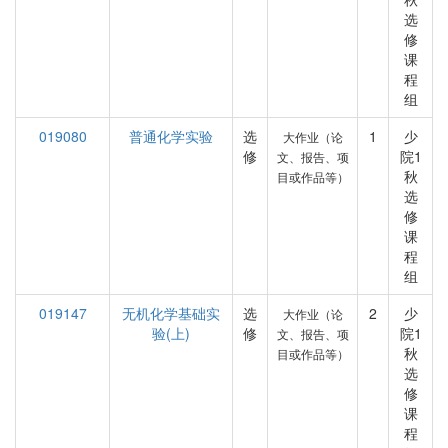
选
修
课
程
组
019080
普通化学实验
选
1
少
大作业（论
修
院1
文、报告、项
秋
目或作品等）
选
修
课
程
组
019147
无机化学基础实
选
2
少
大作业（论
验(上)
修
院1
文、报告、项
秋
目或作品等）
选
修
课
程