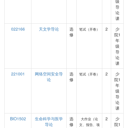
级
导
论
课
022166
天文学导论
选
2
少
笔试（开卷）
修
院1
年
级
导
论
课
221001
网络空间安全导
选
2
少
笔试（开卷）
论
修
院1
年
级
导
论
课
BIO1502
生命科学与医学
选
2
少
大作业（论
导论
修
院1
文、报告、项