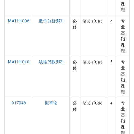
课
程
MATH1008
数学分析(B3)
必
4
专
笔试（闭卷）
修
业
基
础
课
程
MATH1010
线性代数(B2)
必
5
专
笔试（闭卷）
修
业
基
础
课
程
017048
概率论
必
4
专
笔试（闭卷）
修
业
基
础
课
程