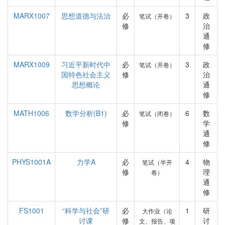
MARX1007
思想道德与法治
必
3
政
笔试（开卷）
修
治
通
修
MARX1009
习近平新时代中
必
3
政
笔试（开卷）
国特色社会主义
修
治
思想概论
通
修
MATH1006
数学分析(B1)
必
6
数
笔试（闭卷）
修
学
通
修
PHYS1001A
力学A
必
4
物
笔试（半开
修
理
卷）
通
修
FS1001
“科学与社会”研
必
1
研
大作业（论
讨课
修
讨
文、报告、项