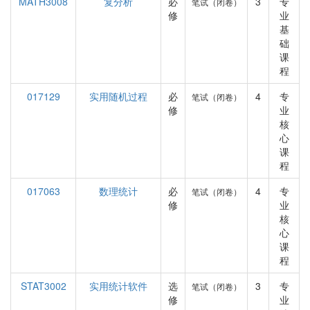
MATH3008
复分析
必
3
专
笔试（闭卷）
修
业
基
础
课
程
017129
实用随机过程
必
4
专
笔试（闭卷）
修
业
核
心
课
程
017063
数理统计
必
4
专
笔试（闭卷）
修
业
核
心
课
程
STAT3002
实用统计软件
选
3
专
笔试（闭卷）
修
业