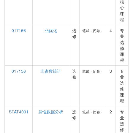
核
心
课
程
017166
凸优化
选
4
专
笔试（闭卷）
修
业
选
修
课
程
017156
非参数统计
选
3
专
笔试（闭卷）
修
业
选
修
课
程
STAT4001
属性数据分析
选
2
专
笔试（闭卷）
修
业
选
修