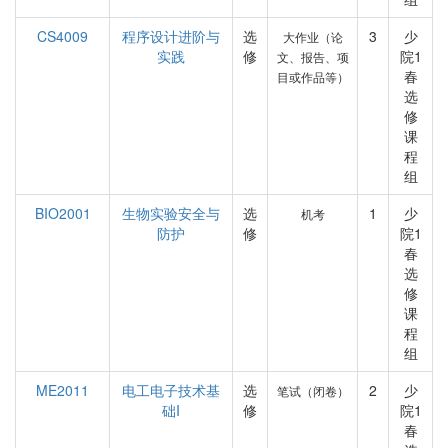
CS4009
程序设计进阶与
选
3
少
大作业（论
实践
修
院1
文、报告、项
春
目或作品等）
选
修
课
程
组
BIO2001
生物实验安全与
选
1
少
机考
防护
修
院1
春
选
修
课
程
组
ME2011
电工电子技术基
选
2
少
笔试（闭卷）
础I
修
院1
春