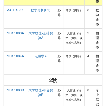
修
MATH1007
数学分析(B2)
必
6
数
笔试（闭卷）
修
学
通
修
PHYS1008A
大学物理-基础实
必
2
物
大作业（论
验A
修
理
文、报告、项
通
目或作品等）
修
PHYS1004A
电磁学A
必
4
物
笔试（闭卷）
修
理
通
修
2秋
PHYS1009B
大学物理-综合实
必
0
专
大作业（论
验B
修
业
文、报告、项
基
目或作品等）
础