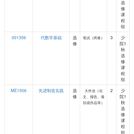
选
修
课
程
组
001356
代数学基础
选
3
少
笔试（闭卷）
修
院1
秋
选
修
课
程
组
ME1506
先进制造实践
选
2
少
大作业（论
修
院1
文、报告、项
秋
目或作品等）
选
修
课
程
组