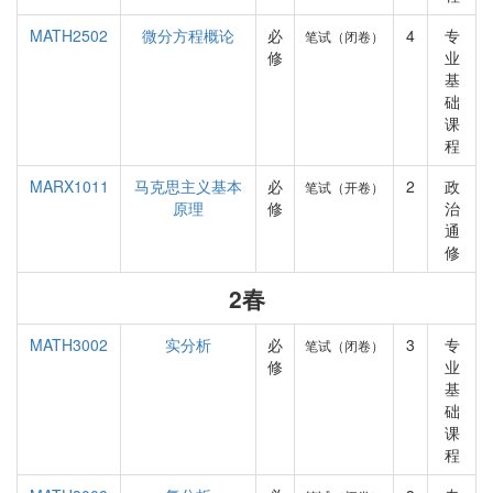
MATH2502
微分方程概论
必
4
专
笔试（闭卷）
修
业
基
础
课
程
MARX1011
马克思主义基本
必
2
政
笔试（开卷）
原理
修
治
通
修
2春
MATH3002
实分析
必
3
专
笔试（闭卷）
修
业
基
础
课
程