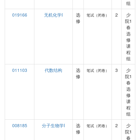
组
019166
无机化学I
选
2
少
笔试（闭卷）
修
院1
春
选
修
课
程
组
011103
代数结构
选
3
少
笔试（闭卷）
修
院1
春
选
修
课
程
组
008185
分子生物学I
选
2
少
笔试（闭卷）
修
院1
春