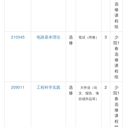
选
修
课
程
组
210045
电路基本理论
选
3
少
笔试（闭卷）
修
院1
春
选
修
课
程
组
209011
工程科学实践
选
2
少
大作业（论
修
院1
文、报告、项
春
目或作品等）
选
修
课
程
组