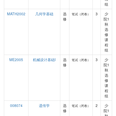
组
MATH2002
几何学基础
选
3
少
笔试（闭卷）
修
院1
秋
选
修
课
程
组
ME2005
机械设计基础I
选
3
少
笔试（闭卷）
修
院1
秋
选
修
课
程
组
008074
遗传学
选
2
少
笔试（闭卷）
修
院1
秋