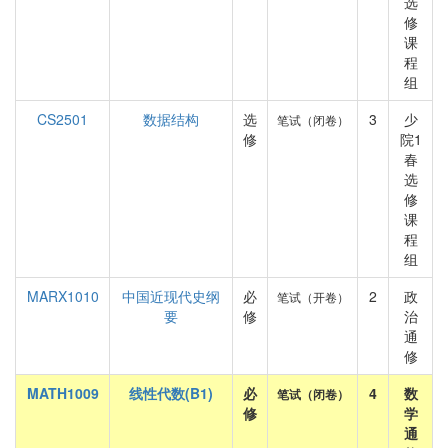
选
修
课
程
组
CS2501
数据结构
选
3
少
笔试（闭卷）
修
院1
春
选
修
课
程
组
MARX1010
中国近现代史纲
必
2
政
笔试（开卷）
要
修
治
通
修
MATH1009
线性代数(B1)
必
4
数
笔试（闭卷）
修
学
通