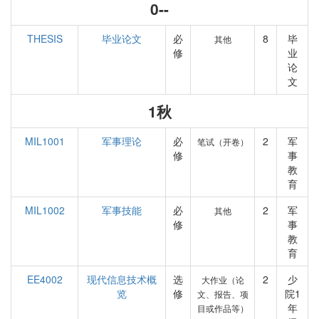
0--
THESIS
毕业论文
必
8
毕
其他
修
业
论
文
1秋
MIL1001
军事理论
必
2
军
笔试（开卷）
修
事
教
育
MIL1002
军事技能
必
2
军
其他
修
事
教
育
EE4002
现代信息技术概
选
2
少
大作业（论
览
修
院1
文、报告、项
年
目或作品等）