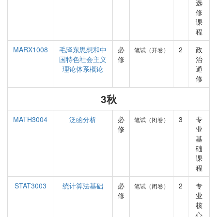
选
修
课
程
MARX1008
毛泽东思想和中
必
2
政
笔试（开卷）
国特色社会主义
修
治
理论体系概论
通
修
3秋
MATH3004
泛函分析
必
3
专
笔试（闭卷）
修
业
基
础
课
程
STAT3003
统计算法基础
必
2
专
笔试（闭卷）
修
业
核
心