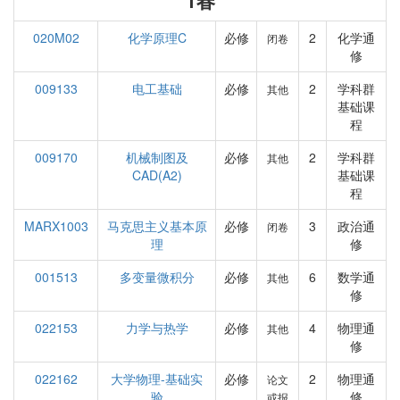
1春
020M02
化学原理C
必修
2
化学通
闭卷
修
009133
电工基础
必修
2
学科群
其他
基础课
程
009170
机械制图及
必修
2
学科群
其他
CAD(A2)
基础课
程
MARX1003
马克思主义基本原
必修
3
政治通
闭卷
理
修
001513
多变量微积分
必修
6
数学通
其他
修
022153
力学与热学
必修
4
物理通
其他
修
022162
大学物理-基础实
必修
2
物理通
论文
验
修
或报