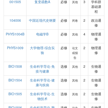
001505
复变函数A
必修
3
学科群
其他
基础课
程
104006
中国近现代史纲要
必修
2
政治通
闭卷
修
PHYS1004B
电磁学B
必修
4
物理通
其他
修
PHYS1009
大学物理-综合实
必修
2
物理通
论文
验
修
或报
告
BIO1508
生命科学导论-免
选修
2
生物通
其他
疫与健康
修
BIO1504
生命科学导论-健
选修
2
生物通
其他
康与疾病
修
BIO1505
生命科学导论-生
选修
2
生物通
其他
物技术
修
BIO1506
生命科学导论-脑
选修
2
生物通
论文