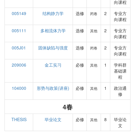
向课程
005149
结构静力学
选修
2
专业方
闭卷
向课程
005111
多相流体力学
选修
2
专业方
其他
向课程
005J01
固体缺陷与强度
选修
2
专业方
闭卷
向课程
209006
金工实习
必修
1
学科群
其他
基础课
程
104000
形势与政策(讲座)
必修
1
政治通
其他
修
4春
THESIS
毕业论文
必修
8
毕业论
其他
文