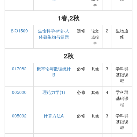
告
1春,2秋
BIO1509
生命科学导论-人
选修
2
生物通
论文
体微生物与健康
修
或报
告
2秋
017082
概率论与数理统计
必修
3
学科群
其他
B
基础课
程
005020
理论力学(1)
必修
4
学科群
其他
基础课
程
005092
计算方法A
必修
3
学科群
其他
基础课
程