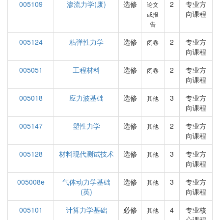
005109
渗流力学(废)
选修
2
专业方
论文
向课程
或报
告
005124
粘弹性力学
选修
2
专业方
闭卷
向课程
005051
工程材料
选修
2
专业方
闭卷
向课程
005018
应力波基础
选修
3
专业方
其他
向课程
005147
塑性力学
选修
2
专业方
其他
向课程
005128
材料现代测试技术
选修
3
专业方
其他
向课程
005008e
气体动力学基础
选修
3
专业方
其他
(英)
向课程
005101
计算力学基础
必修
4
专业核
其他
心课程