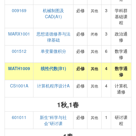
009169
机械制图及
必修
3
学科群
其他
CAD(A1)
基础课
程
MARX1001
思想道德修养与法
必修
3
政治通
闭卷
律基础
修
001512
单变量微积分
必修
6
数学通
其他
修
MATH1009
线性代数(B1)
必修
4
数学通
其他
修
CS1001A
计算机程序设计A
必修
4
计算机
其他
通修
1秋,1春
601011
新生“科学与社
必修
1
研讨课
其他
会”研讨课
程