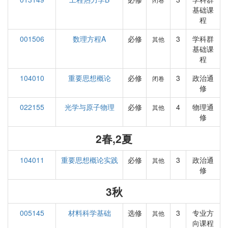
基础课
程
001506
数理方程A
必修
3
学科群
其他
基础课
程
104010
重要思想概论
必修
3
政治通
闭卷
修
022155
光学与原子物理
必修
4
物理通
其他
修
2春,2夏
104011
重要思想概论实践
必修
3
政治通
其他
修
3秋
005145
材料科学基础
选修
3
专业方
其他
向课程