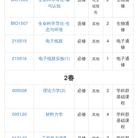
与认知
修
或报
告
BIO1507
生命科学导论-生
选修
2
生物通
其他
态与环境
修
210515
电子线路
必修
4
电子通
其他
修
210516
电子线路实验(1)
必修
1
电子通
其他
修
2春
005028
理论力学(2)
必修
2
学科群
其他
基础课
程
005120
材料力学
必修
4
学科群
其他
基础课
程
013149
工程热力学B
必修
3
学科群
闭卷