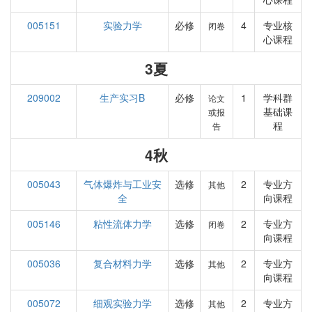
005151
实验力学
必修
4
专业核
闭卷
心课程
3夏
209002
生产实习B
必修
1
学科群
论文
基础课
或报
程
告
4秋
005043
气体爆炸与工业安
选修
2
专业方
其他
全
向课程
005146
粘性流体力学
选修
2
专业方
闭卷
向课程
005036
复合材料力学
选修
2
专业方
其他
向课程
005072
细观实验力学
选修
2
专业方
其他