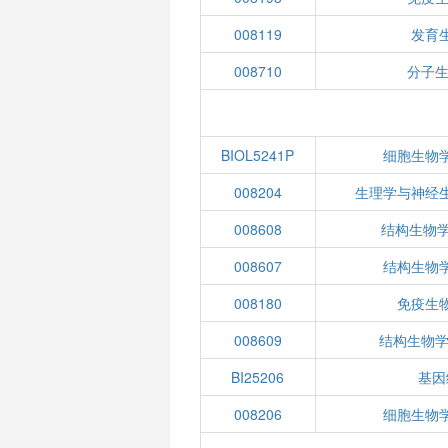
008119
发育
008710
分子生
BIOL5241P
细胞生物
008204
生理学与神经
008608
结构生物学I
008607
结构生物学
008180
免疫生
008609
结构生物学I
BI25206
基因
008206
细胞生物