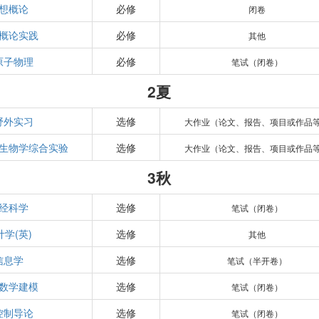
想概论
必修
闭卷
概论实践
必修
其他
原子物理
必修
笔试（闭卷）
2夏
野外实习
选修
大作业（论文、报告、项目或作品
生物学综合实验
选修
大作业（论文、报告、项目或作品
3秋
经科学
选修
笔试（闭卷）
学(英)
选修
其他
信息学
选修
笔试（半开卷）
数学建模
选修
笔试（闭卷）
控制导论
选修
笔试（闭卷）