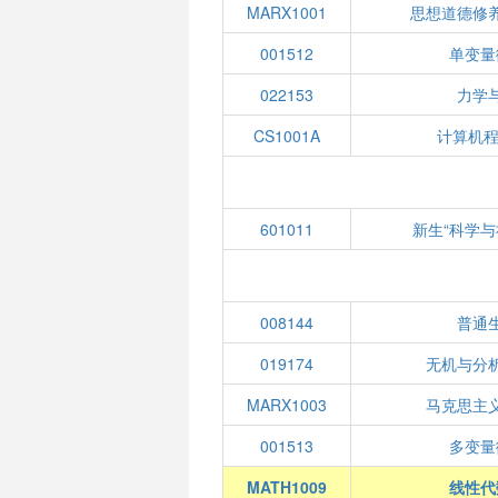
MARX1001
思想道德修
001512
单变量
022153
力学
CS1001A
计算机程
601011
新生“科学与
008144
普通
019174
无机与分
MARX1003
马克思主
001513
多变量
MATH1009
线性代数