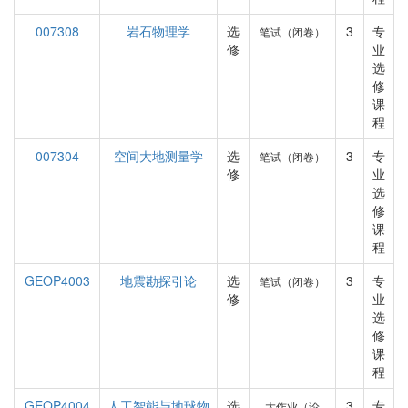
007308
岩石物理学
选
3
专
笔试（闭卷）
修
业
选
修
课
程
007304
空间大地测量学
选
3
专
笔试（闭卷）
修
业
选
修
课
程
GEOP4003
地震勘探引论
选
3
专
笔试（闭卷）
修
业
选
修
课
程
GEOP4004
人工智能与地球物
选
3
专
大作业（论