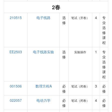
2春
210515
电子线路
选
4
专
笔试（开卷）
修
业
选
修
课
程
EE2503
电子线路实验
选
1
专
实验操作
修
业
选
修
课
程
001506
数理方程A
必
3
必
笔试（闭卷）
修
修
022057
电动力学
必
4
必
笔试（闭卷）
修
修