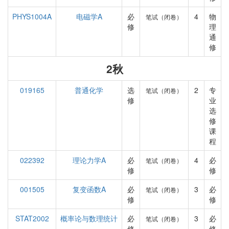
PHYS1004A
电磁学A
必
4
物
笔试（闭卷）
修
理
通
修
2秋
019165
普通化学
选
2
专
笔试（闭卷）
修
业
选
修
课
程
022392
理论力学A
必
4
必
笔试（闭卷）
修
修
001505
复变函数A
必
3
必
笔试（闭卷）
修
修
STAT2002
概率论与数理统计
必
3
必
笔试（闭卷）
修
修