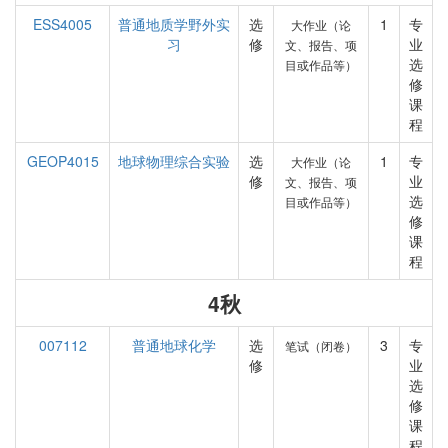
ESS4005
普通地质学野外实
选
1
专
大作业（论
习
修
业
文、报告、项
选
目或作品等）
修
课
程
GEOP4015
地球物理综合实验
选
1
专
大作业（论
修
业
文、报告、项
选
目或作品等）
修
课
程
4秋
007112
普通地球化学
选
3
专
笔试（闭卷）
修
业
选
修
课
程