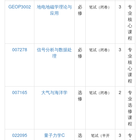
GEOP3002
地电地磁学理论与
必
3
专
笔试（闭卷）
应用
修
业
核
心
课
程
007278
信号分析与数据处
必
3
专
笔试（闭卷）
理
修
业
核
心
课
程
007165
大气与海洋学
选
2
专
笔试（闭卷）
修
业
选
修
课
程
022095
量子力学C
选
3
专
笔试（半开