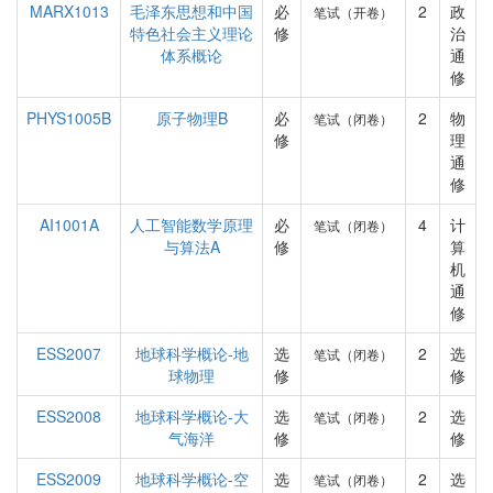
MARX1013
毛泽东思想和中国
必
2
政
笔试（开卷）
特色社会主义理论
修
治
体系概论
通
修
PHYS1005B
原子物理B
必
2
物
笔试（闭卷）
修
理
通
修
AI1001A
人工智能数学原理
必
4
计
笔试（闭卷）
与算法A
修
算
机
通
修
ESS2007
地球科学概论-地
选
2
选
笔试（闭卷）
球物理
修
修
ESS2008
地球科学概论-大
选
2
选
笔试（闭卷）
气海洋
修
修
ESS2009
地球科学概论-空
选
2
选
笔试（闭卷）