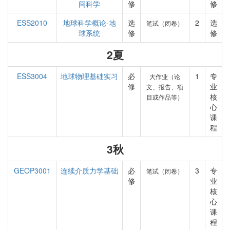
间科学
修
修
ESS2010
地球科学概论-地
选
2
选
笔试（闭卷）
球系统
修
修
2夏
ESS3004
地球物理基础实习
必
1
专
大作业（论
修
业
文、报告、项
核
目或作品等）
心
课
程
3秋
GEOP3001
连续介质力学基础
必
3
专
笔试（闭卷）
修
业
核
心
课
程