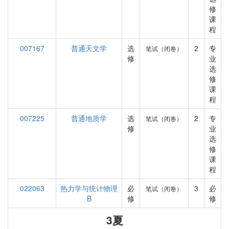
修
课
程
007167
普通天文学
选
2
专
笔试（闭卷）
修
业
选
修
课
程
007225
普通地质学
选
2
专
笔试（闭卷）
修
业
选
修
课
程
022063
热力学与统计物理
必
3
必
笔试（闭卷）
B
修
修
3夏