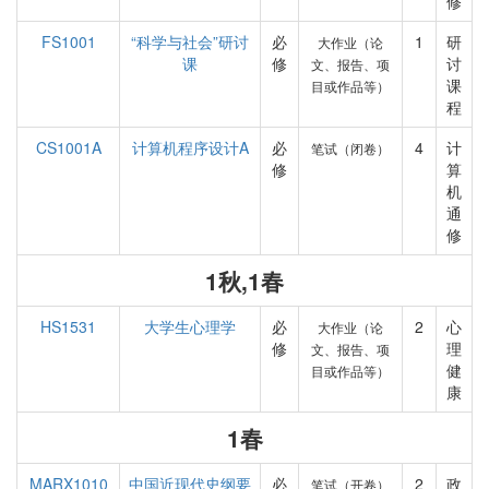
修
FS1001
“科学与社会”研讨
必
1
研
大作业（论
课
修
讨
文、报告、项
课
目或作品等）
程
CS1001A
计算机程序设计A
必
4
计
笔试（闭卷）
修
算
机
通
修
1秋,1春
HS1531
大学生心理学
必
2
心
大作业（论
修
理
文、报告、项
健
目或作品等）
康
1春
MARX1010
中国近现代史纲要
必
2
政
笔试（开卷）