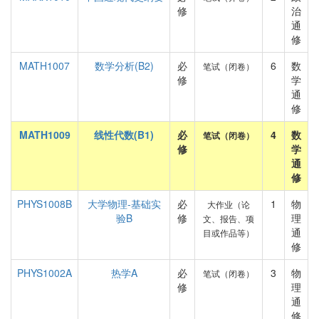
修
治
通
修
MATH1007
数学分析(B2)
必
6
数
笔试（闭卷）
修
学
通
修
MATH1009
线性代数(B1)
必
4
数
笔试（闭卷）
修
学
通
修
PHYS1008B
大学物理-基础实
必
1
物
大作业（论
验B
修
理
文、报告、项
通
目或作品等）
修
PHYS1002A
热学A
必
3
物
笔试（闭卷）
修
理
通
修