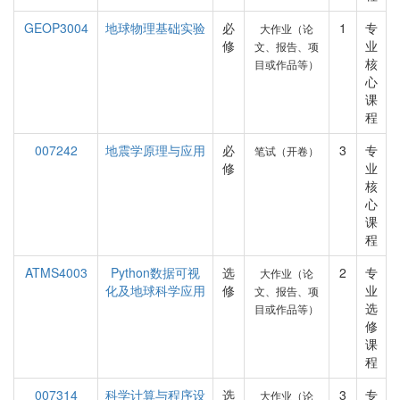
GEOP3004
地球物理基础实验
必
1
专
大作业（论
修
业
文、报告、项
核
目或作品等）
心
课
程
007242
地震学原理与应用
必
3
专
笔试（开卷）
修
业
核
心
课
程
ATMS4003
Python数据可视
选
2
专
大作业（论
化及地球科学应用
修
业
文、报告、项
选
目或作品等）
修
课
程
007314
科学计算与程序设
选
3
专
大作业（论