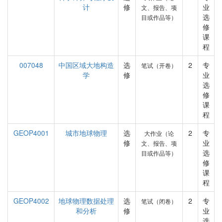
计
修
业
文、报告、项
选
目或作品等）
修
课
程
007048
中国区域大地构造
选
2
专
笔试（开卷）
学
修
业
选
修
课
程
GEOP4001
城市地球物理
选
2
专
大作业（论
修
业
文、报告、项
选
目或作品等）
修
课
程
GEOP4002
地球物理数据处理
选
2
专
笔试（闭卷）
和分析
修
业
选