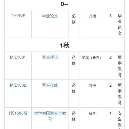
0--
THESIS
毕业论文
必
8
毕
其他
修
业
论
文
1秋
MIL1001
军事理论
必
2
军
笔试（开卷）
修
事
教
育
MIL1002
军事技能
必
2
军
其他
修
事
教
育
HS1580M
大学生国家安全教
必
1
安
机考
育
修
全
教