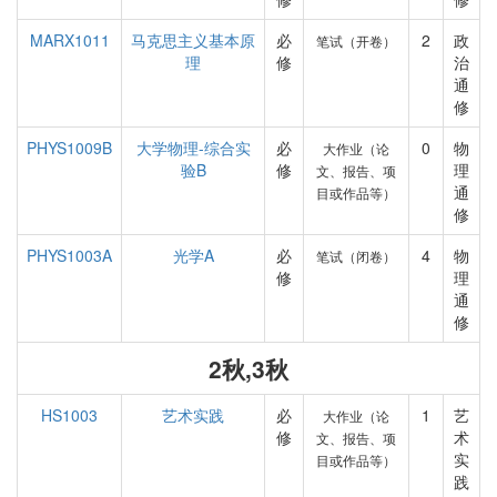
MARX1011
马克思主义基本原
必
2
政
笔试（开卷）
理
修
治
通
修
PHYS1009B
大学物理-综合实
必
0
物
大作业（论
验B
修
理
文、报告、项
通
目或作品等）
修
PHYS1003A
光学A
必
4
物
笔试（闭卷）
修
理
通
修
2秋,3秋
HS1003
艺术实践
必
1
艺
大作业（论
修
术
文、报告、项
实
目或作品等）
践