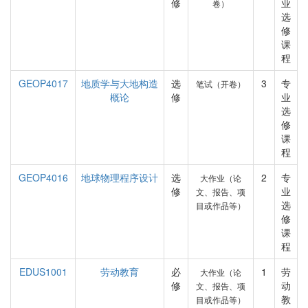
修
业
卷）
选
修
课
程
GEOP4017
地质学与大地构造
选
3
专
笔试（开卷）
概论
修
业
选
修
课
程
GEOP4016
地球物理程序设计
选
2
专
大作业（论
修
业
文、报告、项
选
目或作品等）
修
课
程
EDUS1001
劳动教育
必
1
劳
大作业（论
修
动
文、报告、项
教
目或作品等）