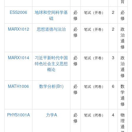
育
ESS2006
地球和空间科学基
必
2
必
笔试（开卷）
础
修
修
MARX1012
思想道德与法治
必
2
政
笔试（开卷）
修
治
通
修
MARX1014
习近平新时代中国
必
3
政
笔试（开卷）
特色社会主义思想
修
治
概论
通
修
MATH1006
数学分析(B1)
必
6
数
笔试（闭卷）
修
学
通
修
PHYS1001A
力学A
必
4
物
笔试（闭卷）
修
理
通