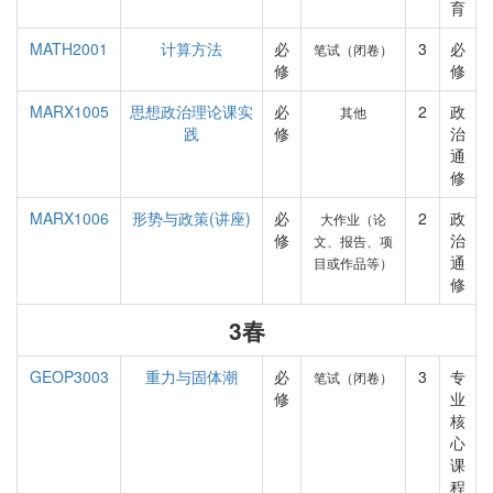
育
MATH2001
计算方法
必
3
必
笔试（闭卷）
修
修
MARX1005
思想政治理论课实
必
2
政
其他
践
修
治
通
修
MARX1006
形势与政策(讲座)
必
2
政
大作业（论
修
治
文、报告、项
通
目或作品等）
修
3春
GEOP3003
重力与固体潮
必
3
专
笔试（闭卷）
修
业
核
心
课
程