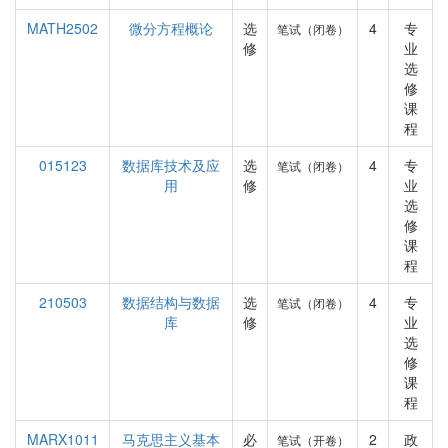
MATH2502
微分方程概论
选
4
专
笔试（闭卷）
修
业
选
修
课
程
015123
数据库技术及应
选
4
专
笔试（闭卷）
用
修
业
选
修
课
程
210503
数据结构与数据
选
4
专
笔试（闭卷）
库
修
业
选
修
课
程
MARX1011
马克思主义基本
必
2
政
笔试（开卷）