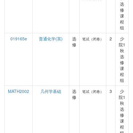
选
修
课
程
组
019165e
普通化学(英)
选
2
少
笔试（闭卷）
修
院1
秋
选
修
课
程
组
MATH2002
几何学基础
选
3
少
笔试（闭卷）
修
院1
秋
选
修
课
程
组