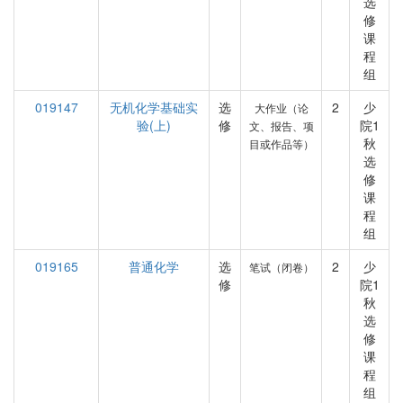
选
修
课
程
组
019147
无机化学基础实
选
2
少
大作业（论
验(上)
修
院1
文、报告、项
秋
目或作品等）
选
修
课
程
组
019165
普通化学
选
2
少
笔试（闭卷）
修
院1
秋
选
修
课
程
组