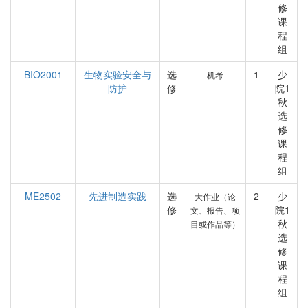
修
课
程
组
BIO2001
生物实验安全与
选
1
少
机考
防护
修
院1
秋
选
修
课
程
组
ME2502
先进制造实践
选
2
少
大作业（论
修
院1
文、报告、项
秋
目或作品等）
选
修
课
程
组