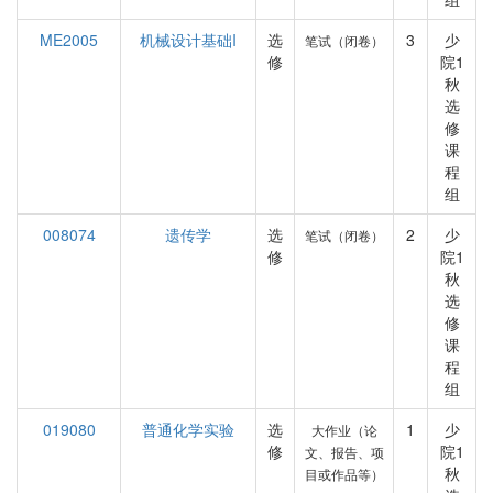
ME2005
机械设计基础I
选
3
少
笔试（闭卷）
修
院1
秋
选
修
课
程
组
008074
遗传学
选
2
少
笔试（闭卷）
修
院1
秋
选
修
课
程
组
019080
普通化学实验
选
1
少
大作业（论
修
院1
文、报告、项
秋
目或作品等）