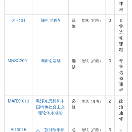
课
程
017131
随机过程A
选
3
专
笔试（闭卷）
修
业
选
修
课
程
MNSC2001
博弈论基础
选
3
专
笔试（闭卷）
修
业
选
修
课
程
MARX1013
毛泽东思想和中
必
2
政
笔试（开卷）
国特色社会主义
修
治
理论体系概论
通
修
AI1001B
人工智能数学原
必
3
计
笔试（闭卷）