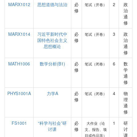
MARX1012
思想道德与法治
必
2
政
笔试（开卷）
修
治
通
修
MARX1014
习近平新时代中
必
3
政
笔试（开卷）
国特色社会主义
修
治
思想概论
通
修
MATH1006
数学分析(B1)
必
6
数
笔试（闭卷）
修
学
通
修
PHYS1001A
力学A
必
4
物
笔试（闭卷）
修
理
通
修
FS1001
“科学与社会”研
必
1
研
大作业（论
讨课
修
讨
文、报告、项
课
目或作品等）