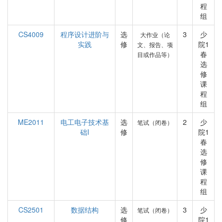
程
组
CS4009
程序设计进阶与
选
3
少
大作业（论
实践
修
院1
文、报告、项
春
目或作品等）
选
修
课
程
组
ME2011
电工电子技术基
选
2
少
笔试（闭卷）
础I
修
院1
春
选
修
课
程
组
CS2501
数据结构
选
3
少
笔试（闭卷）
修
院1