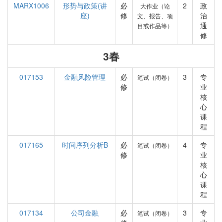
MARX1006
形势与政策(讲
必
2
政
大作业（论
座)
修
治
文、报告、项
通
目或作品等）
修
3春
017153
金融风险管理
必
3
专
笔试（闭卷）
修
业
核
心
课
程
017165
时间序列分析B
必
4
专
笔试（闭卷）
修
业
核
心
课
程
017134
公司金融
必
3
专
笔试（闭卷）