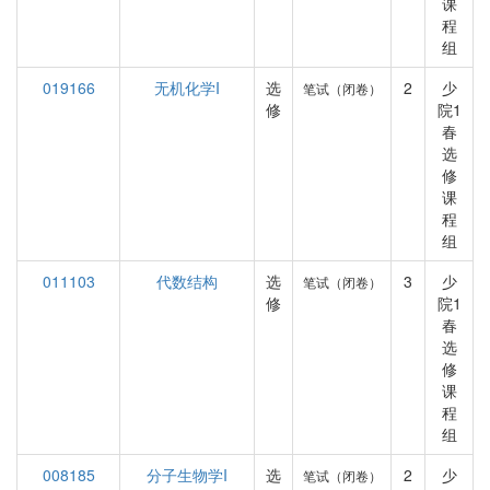
课
程
组
019166
无机化学I
选
2
少
笔试（闭卷）
修
院1
春
选
修
课
程
组
011103
代数结构
选
3
少
笔试（闭卷）
修
院1
春
选
修
课
程
组
008185
分子生物学I
选
2
少
笔试（闭卷）