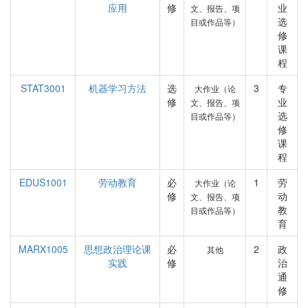
应用
修
业
文、报告、项
选
目或作品等）
修
课
程
STAT3001
机器学习方法
选
3
专
大作业（论
修
业
文、报告、项
选
目或作品等）
修
课
程
EDUS1001
劳动教育
必
1
劳
大作业（论
修
动
文、报告、项
教
目或作品等）
育
MARX1005
思想政治理论课
必
2
政
其他
实践
修
治
通
修