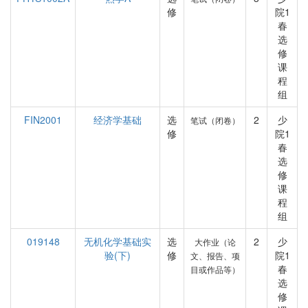
修
院1
春
选
修
课
程
组
FIN2001
经济学基础
选
2
少
笔试（闭卷）
修
院1
春
选
修
课
程
组
019148
无机化学基础实
选
2
少
大作业（论
验(下)
修
院1
文、报告、项
春
目或作品等）
选
修