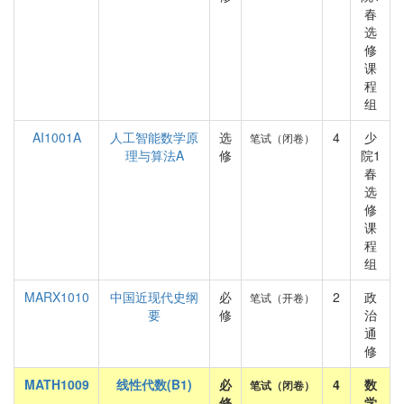
春
选
修
课
程
组
AI1001A
人工智能数学原
选
4
少
笔试（闭卷）
理与算法A
修
院1
春
选
修
课
程
组
MARX1010
中国近现代史纲
必
2
政
笔试（开卷）
要
修
治
通
修
MATH1009
线性代数(B1)
必
4
数
笔试（闭卷）
修
学