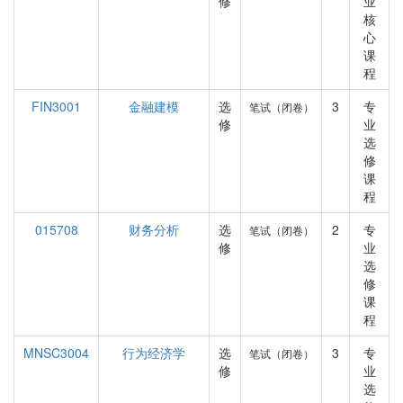
修
业
核
心
课
程
FIN3001
金融建模
选
3
专
笔试（闭卷）
修
业
选
修
课
程
015708
财务分析
选
2
专
笔试（闭卷）
修
业
选
修
课
程
MNSC3004
行为经济学
选
3
专
笔试（闭卷）
修
业
选