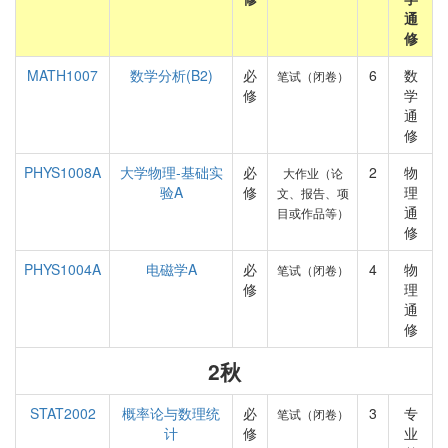
通
修
MATH1007
数学分析(B2)
必
6
数
笔试（闭卷）
修
学
通
修
PHYS1008A
大学物理-基础实
必
2
物
大作业（论
验A
修
理
文、报告、项
通
目或作品等）
修
PHYS1004A
电磁学A
必
4
物
笔试（闭卷）
修
理
通
修
2秋
STAT2002
概率论与数理统
必
3
专
笔试（闭卷）
计
修
业