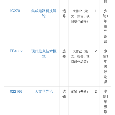
育
IC2701
集成电路科技导
选
1
少
大作业（论
论
修
院1
文、报告、项
年
目或作品等）
级
导
论
课
EE4002
现代信息技术概
选
2
少
大作业（论
览
修
院1
文、报告、项
年
目或作品等）
级
导
论
课
022166
天文学导论
选
2
少
笔试（开卷）
修
院1
年
级
导