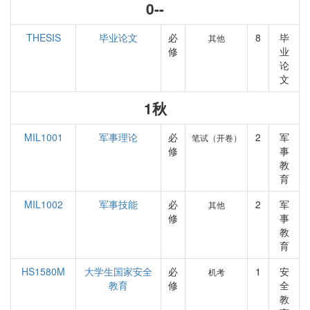
0--
THESIS
毕业论文
必
8
毕
其他
修
业
论
文
1秋
MIL1001
军事理论
必
2
军
笔试（开卷）
修
事
教
育
MIL1002
军事技能
必
2
军
其他
修
事
教
育
HS1580M
大学生国家安全
必
1
安
机考
教育
修
全
教