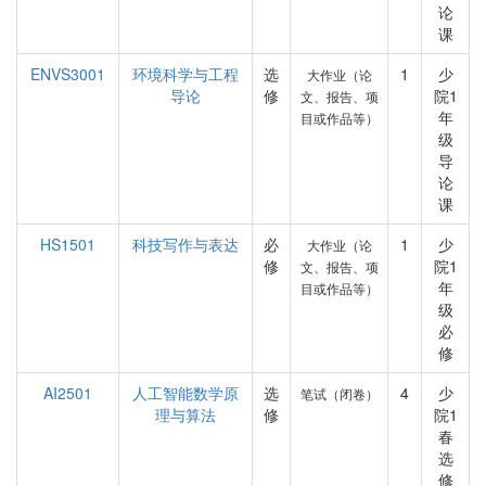
论
课
ENVS3001
环境科学与工程
选
1
少
大作业（论
导论
修
院1
文、报告、项
年
目或作品等）
级
导
论
课
HS1501
科技写作与表达
必
1
少
大作业（论
修
院1
文、报告、项
年
目或作品等）
级
必
修
AI2501
人工智能数学原
选
4
少
笔试（闭卷）
理与算法
修
院1
春
选
修