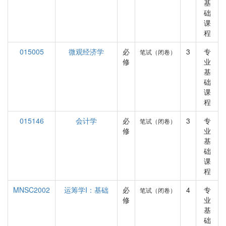
基
础
课
程
015005
微观经济学
必
3
专
笔试（闭卷）
修
业
基
础
课
程
015146
会计学
必
3
专
笔试（闭卷）
修
业
基
础
课
程
MNSC2002
运筹学I：基础
必
4
专
笔试（闭卷）
修
业
基
础