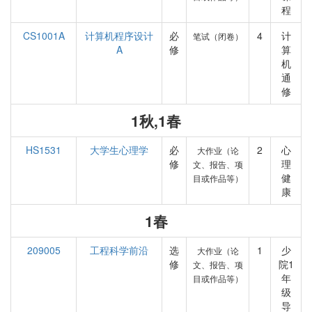
程
CS1001A
计算机程序设计
必
4
计
笔试（闭卷）
A
修
算
机
通
修
1秋,1春
HS1531
大学生心理学
必
2
心
大作业（论
修
理
文、报告、项
健
目或作品等）
康
1春
209005
工程科学前沿
选
1
少
大作业（论
修
院1
文、报告、项
年
目或作品等）
级
导