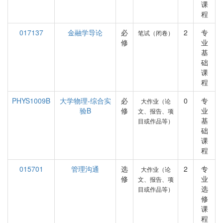
课
程
017137
金融学导论
必
2
专
笔试（闭卷）
修
业
基
础
课
程
PHYS1009B
大学物理-综合实
必
0
专
大作业（论
验B
修
业
文、报告、项
基
目或作品等）
础
课
程
015701
管理沟通
选
2
专
大作业（论
修
业
文、报告、项
选
目或作品等）
修
课
程