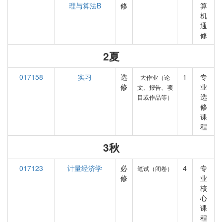
理与算法B
修
算
机
通
修
2夏
017158
实习
选
1
专
大作业（论
修
业
文、报告、项
选
目或作品等）
修
课
程
3秋
017123
计量经济学
必
4
专
笔试（闭卷）
修
业
核
心
课
程