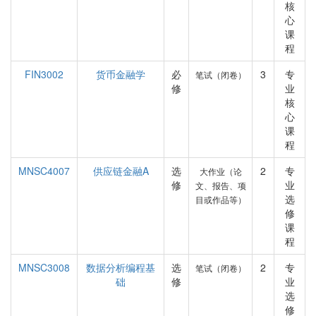
核
心
课
程
FIN3002
货币金融学
必
3
专
笔试（闭卷）
修
业
核
心
课
程
MNSC4007
供应链金融A
选
2
专
大作业（论
修
业
文、报告、项
选
目或作品等）
修
课
程
MNSC3008
数据分析编程基
选
2
专
笔试（闭卷）
础
修
业
选
修