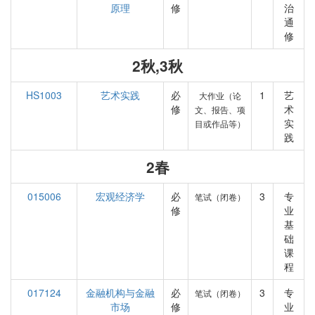
原理
修
治
通
修
2秋,3秋
HS1003
艺术实践
必
1
艺
大作业（论
修
术
文、报告、项
实
目或作品等）
践
2春
015006
宏观经济学
必
3
专
笔试（闭卷）
修
业
基
础
课
程
017124
金融机构与金融
必
3
专
笔试（闭卷）
市场
修
业