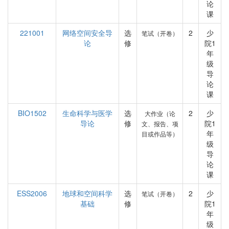
论
课
221001
网络空间安全导
选
2
少
笔试（开卷）
论
修
院1
年
级
导
论
课
BIO1502
生命科学与医学
选
2
少
大作业（论
导论
修
院1
文、报告、项
年
目或作品等）
级
导
论
课
ESS2006
地球和空间科学
选
2
少
笔试（开卷）
基础
修
院1
年
级