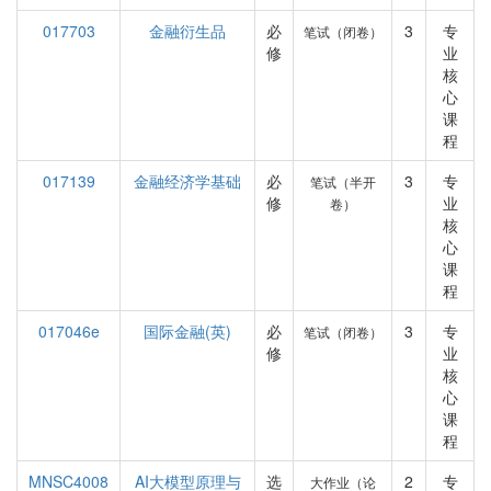
017703
金融衍生品
必
3
专
笔试（闭卷）
修
业
核
心
课
程
017139
金融经济学基础
必
3
专
笔试（半开
修
业
卷）
核
心
课
程
017046e
国际金融(英)
必
3
专
笔试（闭卷）
修
业
核
心
课
程
MNSC4008
AI大模型原理与
选
2
专
大作业（论