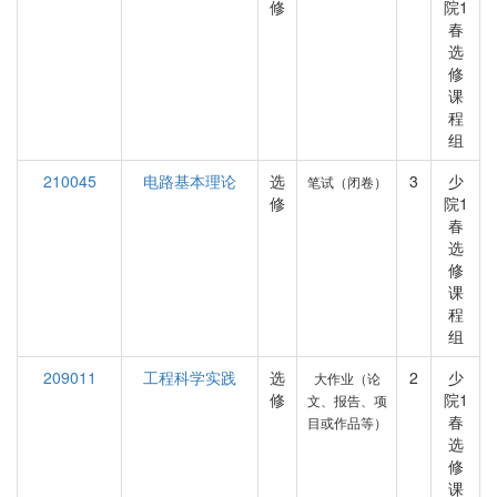
修
院1
春
选
修
课
程
组
210045
电路基本理论
选
3
少
笔试（闭卷）
修
院1
春
选
修
课
程
组
209011
工程科学实践
选
2
少
大作业（论
修
院1
文、报告、项
春
目或作品等）
选
修
课