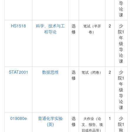
导
论
课
HS1518
科学、技术与工
选
2
少
笔试（半开
程导论
修
院1
卷）
年
级
导
论
课
STAT2001
数据思维
选
2
少
笔试（闭卷）
修
院1
年
级
导
论
课
019080e
普通化学实验
选
1
少
大作业（论
(英)
修
院1
文、报告、项
秋
目或作品等）