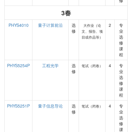
修
3春
PHYS4010
量子计算前沿
选
2
专
大作业（论
修
业
文、报告、项
选
目或作品等）
修
课
程
PHYS5254P
工程光学
选
4
专
笔试（闭卷）
修
业
选
修
课
程
PHYS5251P
量子信息导论
选
4
专
笔试（闭卷）
修
业
选
修
课