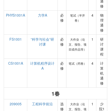
通
修
PHYS1001A
力学A
必
4
物
笔试（半开
修
理
卷）
通
修
FS1001
“科学与社会”研
必
1
研
大作业（论
讨课
修
讨
文、报告、项
课
目或作品等）
程
CS1001A
计算机程序设计
必
4
计
笔试（闭卷）
A
修
算
机
通
修
1春
209005
工程科学前沿
选
1
少
大作业（论
修
院1
文、报告、项