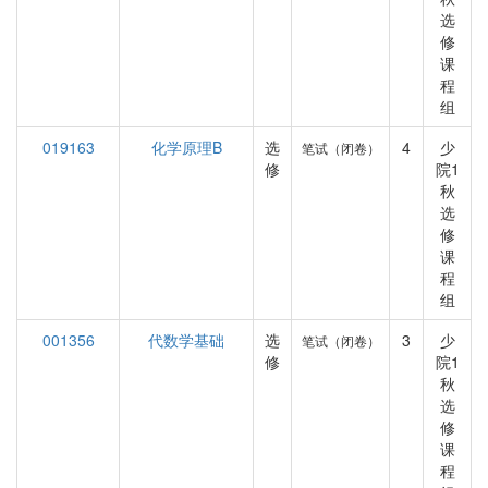
选
修
课
程
组
019163
化学原理B
选
4
少
笔试（闭卷）
修
院1
秋
选
修
课
程
组
001356
代数学基础
选
3
少
笔试（闭卷）
修
院1
秋
选
修
课
程