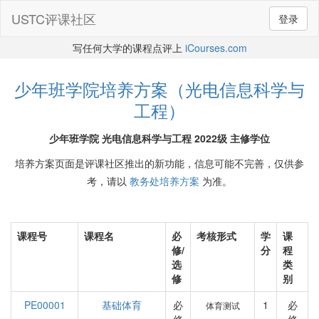
USTC评课社区
登录
写任何大学的课程点评上
iCourses.com
少年班学院培养方案（光电信息科学与
工程）
少年班学院 光电信息科学与工程 2022级 主修学位
培养方案页面是评课社区推出的新功能，信息可能不完善，仅供参
考，请以
教务处培养方案
为准。
课程号
课程名
必
考核形式
学
课
修/
分
程
选
类
修
别
PE00001
基础体育
必
1
必
体育测试