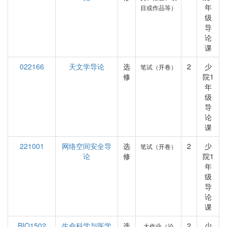
年
目或作品等）
级
导
论
课
022166
天文学导论
选
2
少
笔试（开卷）
修
院1
年
级
导
论
课
221001
网络空间安全导
选
2
少
笔试（开卷）
论
修
院1
年
级
导
论
课
BIO1502
生命科学与医学
选
2
少
大作业（论