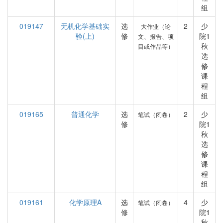
组
019147
无机化学基础实
选
2
少
大作业（论
验(上)
修
院1
文、报告、项
秋
目或作品等）
选
修
课
程
组
019165
普通化学
选
2
少
笔试（闭卷）
修
院1
秋
选
修
课
程
组
019161
化学原理A
选
4
少
笔试（闭卷）
修
院1
秋