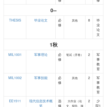
修
修
0--
THESIS
毕业论文
必
8
毕
其他
修
业
论
文
1秋
MIL1001
军事理论
必
2
军
笔试（开卷）
修
事
教
育
MIL1002
军事技能
必
2
军
其他
修
事
教
育
EE1511
现代信息技术概
选
2
少
大作业（论
览
修
院1
文、报告、项