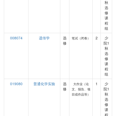
秋
选
修
课
程
组
008074
遗传学
选
2
少
笔试（闭卷）
修
院1
秋
选
修
课
程
组
019080
普通化学实验
选
1
少
大作业（论
修
院1
文、报告、项
秋
目或作品等）
选
修
课
程