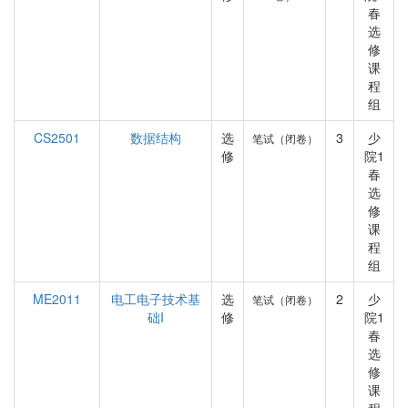
春
选
修
课
程
组
CS2501
数据结构
选
3
少
笔试（闭卷）
修
院1
春
选
修
课
程
组
ME2011
电工电子技术基
选
2
少
笔试（闭卷）
础I
修
院1
春
选
修
课