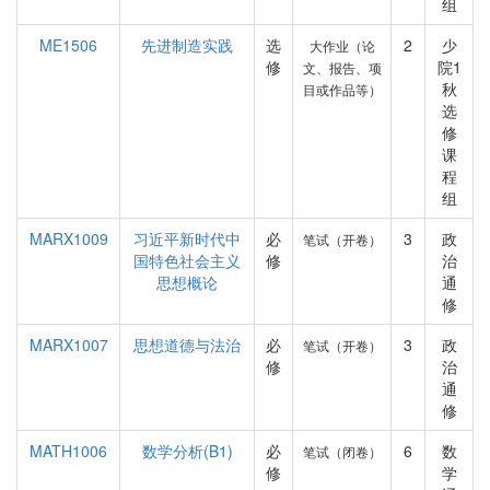
组
ME1506
先进制造实践
选
2
少
大作业（论
修
院1
文、报告、项
秋
目或作品等）
选
修
课
程
组
MARX1009
习近平新时代中
必
3
政
笔试（开卷）
国特色社会主义
修
治
思想概论
通
修
MARX1007
思想道德与法治
必
3
政
笔试（开卷）
修
治
通
修
MATH1006
数学分析(B1)
必
6
数
笔试（闭卷）
修
学