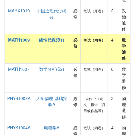
MARX1010
中国近现代史纲
必
2
政
笔试（开卷）
要
修
治
通
修
MATH1009
线性代数(B1)
必
4
数
笔试（闭卷）
修
学
通
修
MATH1007
数学分析(B2)
必
6
数
笔试（闭卷）
修
学
通
修
PHYS1008A
大学物理-基础实
必
2
物
大作业（论
验A
修
理
文、报告、项
通
目或作品等）
修
PHYS1004A
电磁学A
必
4
物
笔试（闭卷）
修
理