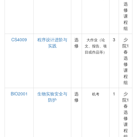
选
修
课
程
组
CS4009
程序设计进阶与
选
3
少
大作业（论
实践
修
院1
文、报告、项
春
目或作品等）
选
修
课
程
组
BIO2001
生物实验安全与
选
1
少
机考
防护
修
院1
春
选
修
课
程
组