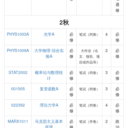
通
修
2秋
PHYS1003A
光学A
必
4
必
笔试（闭卷）
修
修
PHYS1009A
大学物理-综合实
必
2
必
大作业（论
验A
修
修
文、报告、项
目或作品等）
STAT2002
概率论与数理统
必
3
必
笔试（闭卷）
计
修
修
001505
复变函数A
必
3
必
笔试（闭卷）
修
修
022392
理论力学A
必
4
必
笔试（闭卷）
修
修
MARX1011
马克思主义基本
必
2
政
笔试（开卷）
原理
修
治