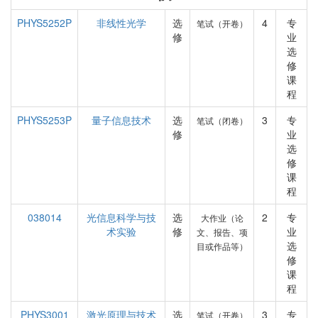
PHYS5252P
非线性光学
选
4
专
笔试（开卷）
修
业
选
修
课
程
PHYS5253P
量子信息技术
选
3
专
笔试（闭卷）
修
业
选
修
课
程
038014
光信息科学与技
选
2
专
大作业（论
术实验
修
业
文、报告、项
选
目或作品等）
修
课
程
PHYS3001
激光原理与技术
选
3
专
笔试（开卷）