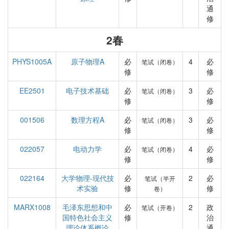
通
修
2春
PHYS1005A
原子物理A
必
4
必
笔试（闭卷）
修
修
EE2501
电子技术基础
必
3
必
笔试（闭卷）
修
修
001506
数理方程A
必
3
必
笔试（闭卷）
修
修
022057
电动力学
必
4
必
笔试（闭卷）
修
修
022164
大学物理-现代技
必
2
必
笔试（半开
术实验
修
修
卷）
MARX1008
毛泽东思想和中
必
2
政
笔试（开卷）
国特色社会主义
修
治
理论体系概论
通