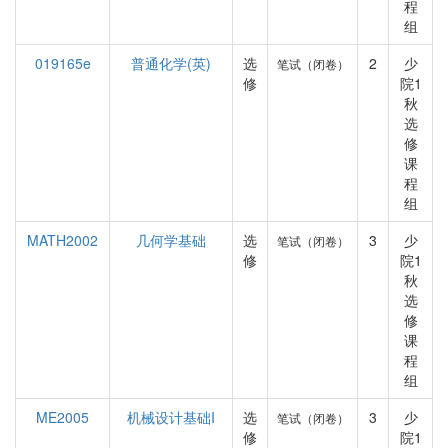
程
组
019165e
普通化学(英)
选
2
少
笔试（闭卷）
修
院1
秋
选
修
课
程
组
MATH2002
几何学基础
选
3
少
笔试（闭卷）
修
院1
秋
选
修
课
程
组
ME2005
机械设计基础I
选
3
少
笔试（闭卷）
修
院1