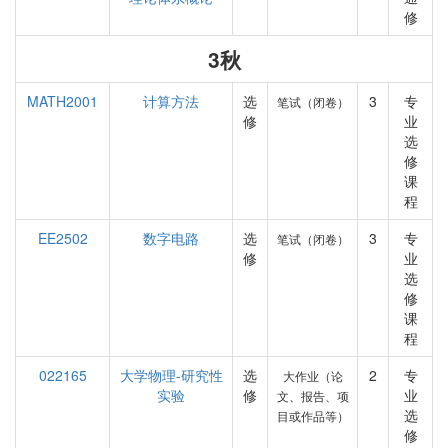
修
3秋
MATH2001
计算方法
选
3
专
笔试（闭卷）
修
业
选
修
课
程
EE2502
数字电路
选
3
专
笔试（闭卷）
修
业
选
修
课
程
022165
大学物理-研究性
选
2
专
大作业（论
实验
修
业
文、报告、项
选
目或作品等）
修