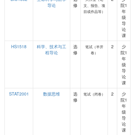
导论
修
院1
文、报告、项
年
目或作品等）
级
导
论
课
HS1518
科学、技术与工
选
2
少
笔试（半开
程导论
修
院1
卷）
年
级
导
论
课
STAT2001
数据思维
选
2
少
笔试（闭卷）
修
院1
年
级
导
论
课