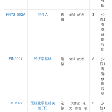
程
组
PHYS1002A
热学A
选
3
少
笔试（闭卷）
修
院1
春
选
修
课
程
组
FIN2001
经济学基础
选
2
少
笔试（闭卷）
修
院1
春
选
修
课
程
组
019148
无机化学基础实
选
2
少
大作业（论
验(下)
修
院1
文、报告、项