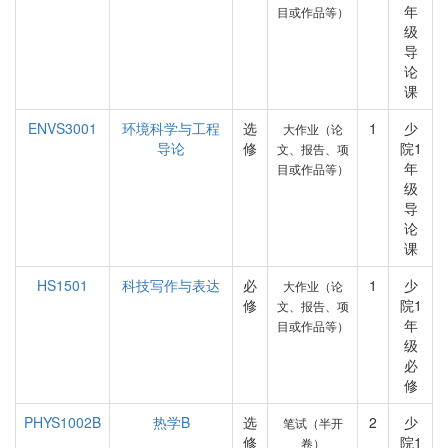
年
目或作品等）
级
导
论
课
ENVS3001
环境科学与工程
选
1
少
大作业（论
导论
修
院1
文、报告、项
年
目或作品等）
级
导
论
课
HS1501
科技写作与表达
必
1
少
大作业（论
修
院1
文、报告、项
年
目或作品等）
级
必
修
PHYS1002B
热学B
选
2
少
笔试（半开
修
院1
卷）