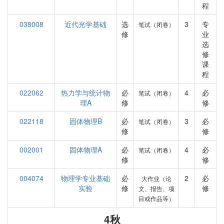
程
038008
近代光学基础
选
3
专
笔试（闭卷）
修
业
选
修
课
程
022062
热力学与统计物
必
4
必
笔试（闭卷）
理A
修
修
022118
固体物理B
必
3
必
笔试（闭卷）
修
修
002001
固体物理A
必
4
必
笔试（闭卷）
修
修
004074
物理学专业基础
必
2
必
大作业（论
实验
修
修
文、报告、项
目或作品等）
4秋