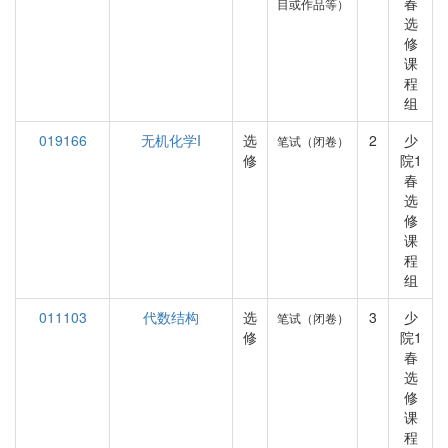
春
目或作品等）
选
修
课
程
组
019166
无机化学I
选
2
少
笔试（闭卷）
修
院1
春
选
修
课
程
组
011103
代数结构
选
3
少
笔试（闭卷）
修
院1
春
选
修
课
程