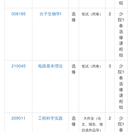
组
008185
分子生物学I
选
2
少
笔试（闭卷）
修
院1
春
选
修
课
程
组
210045
电路基本理论
选
3
少
笔试（闭卷）
修
院1
春
选
修
课
程
组
209011
工程科学实践
选
2
少
大作业（论
修
院1
文、报告、项
春
目或作品等）