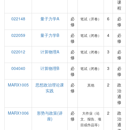
课
程
022148
量子力学A
必
6
必
笔试（开卷）
修
修
022059
量子力学B
必
4
必
笔试（闭卷）
修
修
022012
计算物理A
必
3
必
笔试（闭卷）
修
修
004040
计算物理B
必
3
必
笔试（闭卷）
修
修
MARX1005
思想政治理论课
必
2
政
其他
实践
修
治
通
修
MARX1006
形势与政策(讲
必
2
政
大作业（论
座)
修
治
文、报告、项
通
目或作品等）