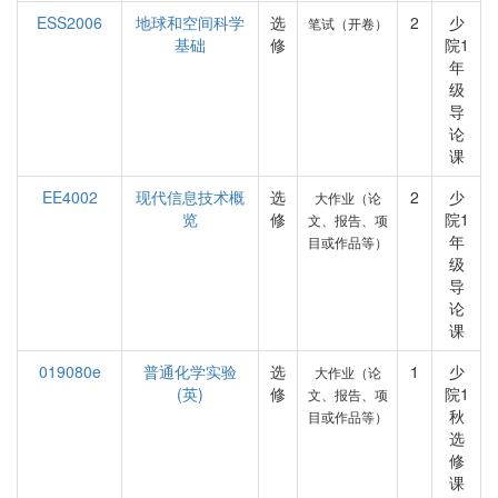
ESS2006
地球和空间科学
选
2
少
笔试（开卷）
基础
修
院1
年
级
导
论
课
EE4002
现代信息技术概
选
2
少
大作业（论
览
修
院1
文、报告、项
年
目或作品等）
级
导
论
课
019080e
普通化学实验
选
1
少
大作业（论
(英)
修
院1
文、报告、项
秋
目或作品等）
选
修
课