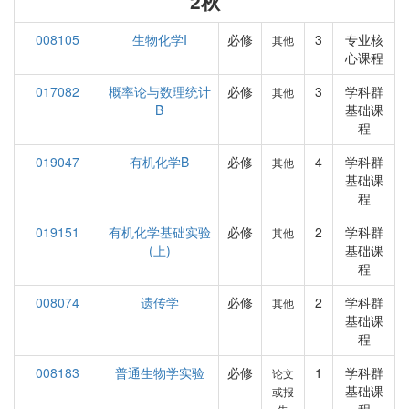
2秋
008105
生物化学I
必修
3
专业核
其他
心课程
017082
概率论与数理统计
必修
3
学科群
其他
B
基础课
程
019047
有机化学B
必修
4
学科群
其他
基础课
程
019151
有机化学基础实验
必修
2
学科群
其他
(上)
基础课
程
008074
遗传学
必修
2
学科群
其他
基础课
程
008183
普通生物学实验
必修
1
学科群
论文
基础课
或报