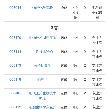
003044
物理化学实验
必修
2
学科群
论文
基础课
或报
程
告
3春
008170
生物技术制药实验
选修
2
专业方
闭卷
向课程
008184
生物技术导论
选修
2
专业方
闭卷
向课程
008173
分子病毒学
选修
2
专业方
其他
向课程
008118
药理学
选修
2
专业方
其他
向课程
008J04
现代医药生物技术
选修
2
专业方
其他
概论
向课程
008192
细胞生物学实验方
选修
2
专业方
其他