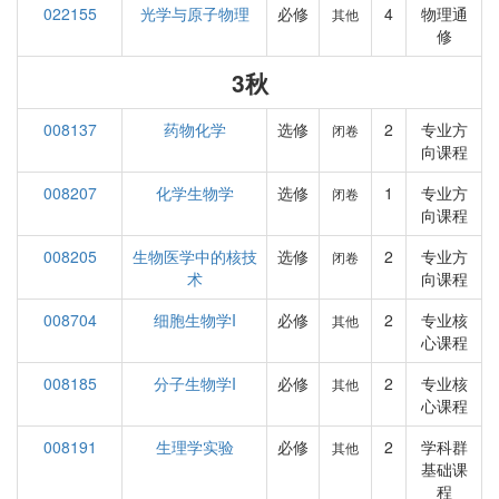
022155
光学与原子物理
必修
4
物理通
其他
修
3秋
008137
药物化学
选修
2
专业方
闭卷
向课程
008207
化学生物学
选修
1
专业方
闭卷
向课程
008205
生物医学中的核技
选修
2
专业方
闭卷
术
向课程
008704
细胞生物学I
必修
2
专业核
其他
心课程
008185
分子生物学I
必修
2
专业核
其他
心课程
008191
生理学实验
必修
2
学科群
其他
基础课
程