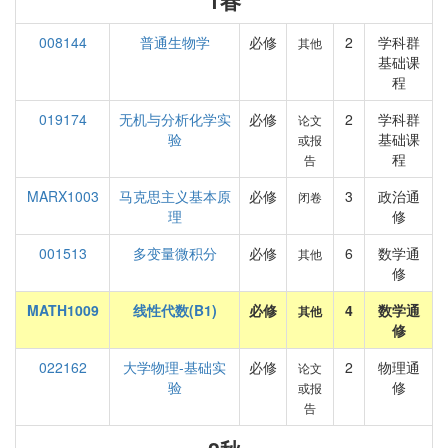
1春
008144
普通生物学
必修
2
学科群
其他
基础课
程
019174
无机与分析化学实
必修
2
学科群
论文
验
基础课
或报
程
告
MARX1003
马克思主义基本原
必修
3
政治通
闭卷
理
修
001513
多变量微积分
必修
6
数学通
其他
修
MATH1009
线性代数(B1)
必修
4
数学通
其他
修
022162
大学物理-基础实
必修
2
物理通
论文
验
修
或报
告