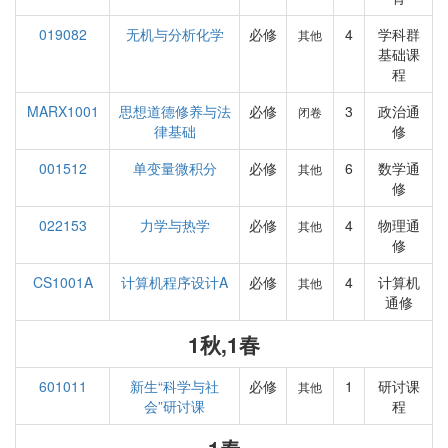
019082
无机与分析化学
必修
4
学科群
其他
基础课
程
MARX1001
思想道德修养与法
必修
3
政治通
闭卷
律基础
修
001512
单变量微积分
必修
6
数学通
其他
修
022153
力学与热学
必修
4
物理通
其他
修
CS1001A
计算机程序设计A
必修
4
计算机
其他
通修
1秋,1春
601011
新生“科学与社
必修
1
研讨课
其他
会”研讨课
程