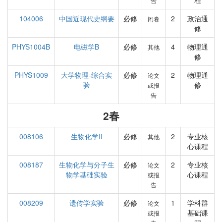
程
告
104006
中国近现代史纲要
必修
2
政治通
闭卷
修
PHYS1004B
电磁学B
必修
4
物理通
其他
修
PHYS1009
大学物理-综合实
必修
2
物理通
论文
验
修
或报
告
2春
008106
生物化学II
必修
2
专业核
其他
心课程
008187
生物化学与分子生
必修
2
专业核
论文
物学基础实验
心课程
或报
告
008209
遗传学实验
必修
1
学科群
论文
基础课
或报