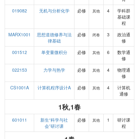
019082
无机与分析化学
必修
4
学科群
其他
基础课
程
MARX1001
思想道德修养与法
必修
3
政治通
闭卷
律基础
修
001512
单变量微积分
必修
6
数学通
其他
修
022153
力学与热学
必修
4
物理通
其他
修
CS1001A
计算机程序设计A
必修
4
计算机
其他
通修
1秋,1春
601011
新生“科学与社
必修
1
研讨课
其他
会”研讨课
程