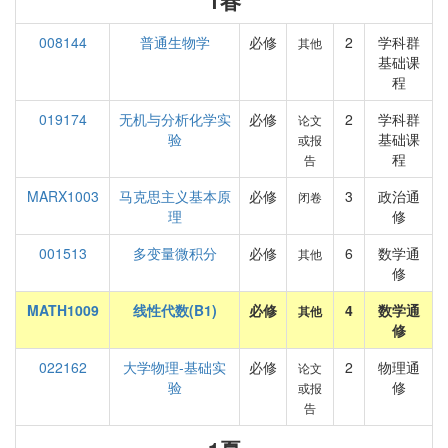
1春
008144
普通生物学
必修
2
学科群
其他
基础课
程
019174
无机与分析化学实
必修
2
学科群
论文
验
基础课
或报
程
告
MARX1003
马克思主义基本原
必修
3
政治通
闭卷
理
修
001513
多变量微积分
必修
6
数学通
其他
修
MATH1009
线性代数(B1)
必修
4
数学通
其他
修
022162
大学物理-基础实
必修
2
物理通
论文
验
修
或报
告