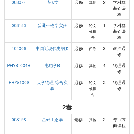
008074
遗传学
必修
2
学科群
其他
基础课
程
008183
普通生物学实验
必修
1
学科群
论文
基础课
或报
程
告
104006
中国近现代史纲要
必修
2
政治通
闭卷
修
PHYS1004B
电磁学B
必修
4
物理通
其他
修
PHYS1009
大学物理-综合实
必修
2
物理通
论文
验
修
或报
告
2春
008198
基础生态学
选修
2
专业方
其他
向课程