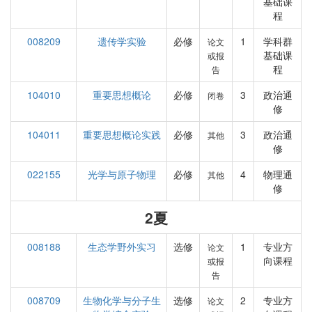
基础课
程
008209
遗传学实验
必修
1
学科群
论文
基础课
或报
程
告
104010
重要思想概论
必修
3
政治通
闭卷
修
104011
重要思想概论实践
必修
3
政治通
其他
修
022155
光学与原子物理
必修
4
物理通
其他
修
2夏
008188
生态学野外实习
选修
1
专业方
论文
向课程
或报
告
008709
生物化学与分子生
选修
2
专业方
论文