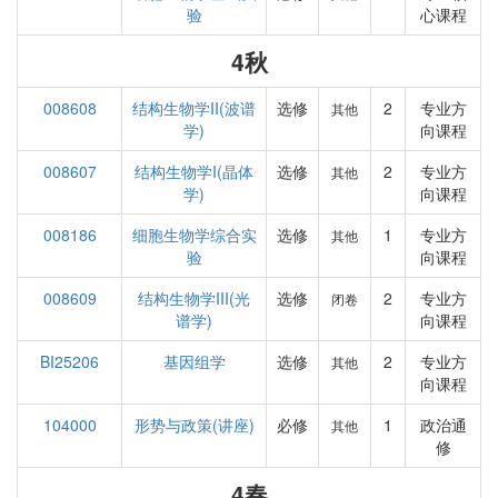
验
心课程
4秋
008608
结构生物学II(波谱
选修
2
专业方
其他
学)
向课程
008607
结构生物学I(晶体
选修
2
专业方
其他
学)
向课程
008186
细胞生物学综合实
选修
1
专业方
其他
验
向课程
008609
结构生物学III(光
选修
2
专业方
闭卷
谱学)
向课程
BI25206
基因组学
选修
2
专业方
其他
向课程
104000
形势与政策(讲座)
必修
1
政治通
其他
修
4春