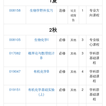
1夏
008158
生物学野外实习
选修
1
专业方
论文
向课程
或报
告
2秋
008105
生物化学I
必修
3
专业核
其他
心课程
017082
概率论与数理统计
必修
3
学科群
其他
B
基础课
程
019047
有机化学B
必修
4
学科群
其他
基础课
程
019151
有机化学基础实验
必修
2
学科群
其他
(上)
基础课
程