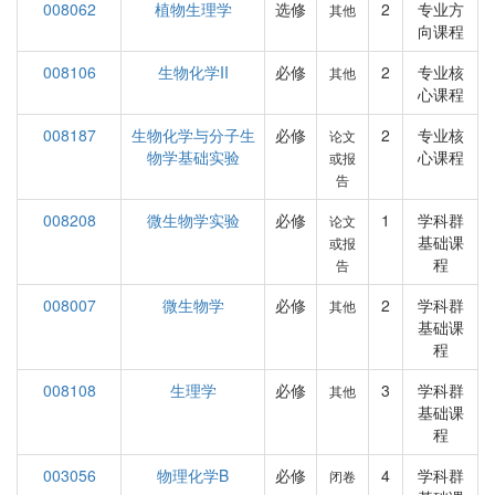
008062
植物生理学
选修
2
专业方
其他
向课程
008106
生物化学II
必修
2
专业核
其他
心课程
008187
生物化学与分子生
必修
2
专业核
论文
物学基础实验
心课程
或报
告
008208
微生物学实验
必修
1
学科群
论文
基础课
或报
程
告
008007
微生物学
必修
2
学科群
其他
基础课
程
008108
生理学
必修
3
学科群
其他
基础课
程
003056
物理化学B
必修
4
学科群
闭卷