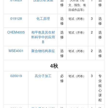
修
修
文、报告、项
目或作品等）
019128
化工原理
选
3
选
笔试（闭卷）
修
修
CHEM4005
相平衡及其在材
选
2
选
笔试（开卷）
料科学中的应用
修
修
B
MSE4001
聚合物结构表征
选
2
选
笔试（闭卷）
修
修
4秋
020019
高分子加工
必
3
专
笔试（闭卷）
修
业
核
心
课
程