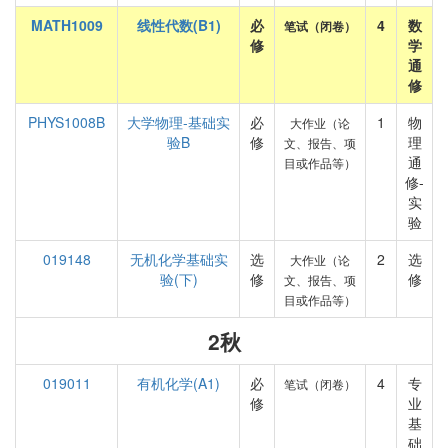
MATH1009
线性代数(B1)
必
4
数
笔试（闭卷）
修
学
通
修
PHYS1008B
大学物理-基础实
必
1
物
大作业（论
验B
修
理
文、报告、项
通
目或作品等）
修-
实
验
019148
无机化学基础实
选
2
选
大作业（论
验(下)
修
修
文、报告、项
目或作品等）
2秋
019011
有机化学(A1)
必
4
专
笔试（闭卷）
修
业
基
础