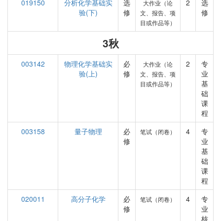
019150
分析化学基础实
选
2
选
大作业（论
验(下)
修
修
文、报告、项
目或作品等）
3秋
003142
物理化学基础实
必
2
专
大作业（论
验(上)
修
业
文、报告、项
基
目或作品等）
础
课
程
003158
量子物理
必
4
专
笔试（闭卷）
修
业
基
础
课
程
020011
高分子化学
必
4
专
笔试（闭卷）
修
业
核