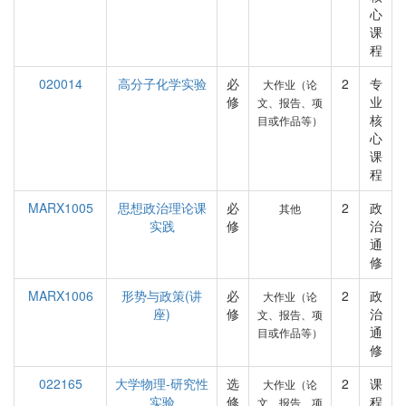
心
课
程
020014
高分子化学实验
必
2
专
大作业（论
修
业
文、报告、项
核
目或作品等）
心
课
程
MARX1005
思想政治理论课
必
2
政
其他
实践
修
治
通
修
MARX1006
形势与政策(讲
必
2
政
大作业（论
座)
修
治
文、报告、项
通
目或作品等）
修
022165
大学物理-研究性
选
2
课
大作业（论
实验
修
程
文、报告、项