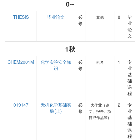
0--
THESIS
毕业论文
必
8
毕
其他
修
业
论
文
1秋
CHEM2001M
化学实验安全知
必
1
专
机考
识
修
业
基
础
课
程
019147
无机化学基础实
必
2
专
大作业（论
验(上)
修
业
文、报告、项
基
目或作品等）
础
课
程