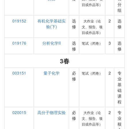
分
目或作品等）
组
019152
有机化学基础实
选
2
选
大作业（论
验(下)
修
修
文、报告、项
目或作品等）
019176
分析化学II
选
3
选
笔试（闭卷）
修
修
3春
003151
量子化学
必
2
专
笔试（闭卷）
修
业
基
础
课
程
020015
高分子物理实验
必
2
专
大作业（论
修
业
文、报告、项
核
目或作品等）