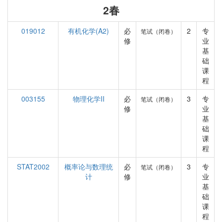
2春
019012
有机化学(A2)
必
2
专
笔试（闭卷）
修
业
基
础
课
程
003155
物理化学II
必
3
专
笔试（闭卷）
修
业
基
础
课
程
STAT2002
概率论与数理统
必
3
专
笔试（闭卷）
计
修
业
基
础
课
程