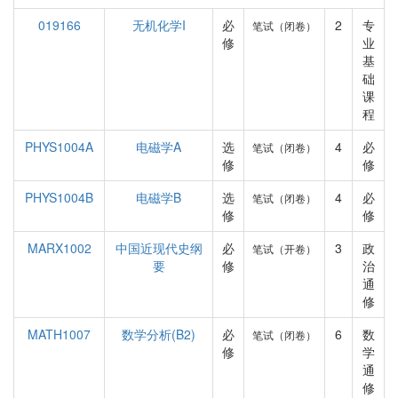
019166
无机化学I
必
2
专
笔试（闭卷）
修
业
基
础
课
程
PHYS1004A
电磁学A
选
4
必
笔试（闭卷）
修
修
PHYS1004B
电磁学B
选
4
必
笔试（闭卷）
修
修
MARX1002
中国近现代史纲
必
3
政
笔试（开卷）
要
修
治
通
修
MATH1007
数学分析(B2)
必
6
数
笔试（闭卷）
修
学
通
修