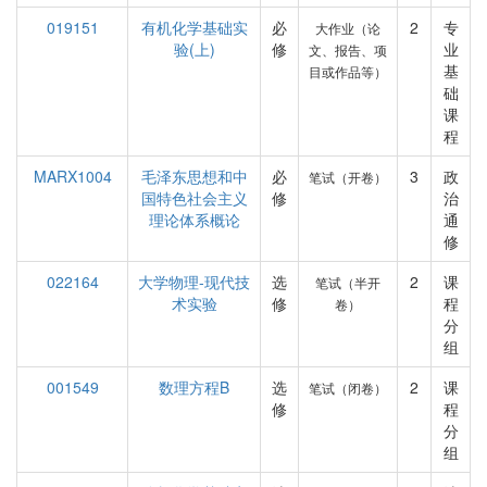
019151
有机化学基础实
必
2
专
大作业（论
验(上)
修
业
文、报告、项
基
目或作品等）
础
课
程
MARX1004
毛泽东思想和中
必
3
政
笔试（开卷）
国特色社会主义
修
治
理论体系概论
通
修
022164
大学物理-现代技
选
2
课
笔试（半开
术实验
修
程
卷）
分
组
001549
数理方程B
选
2
课
笔试（闭卷）
修
程
分
组