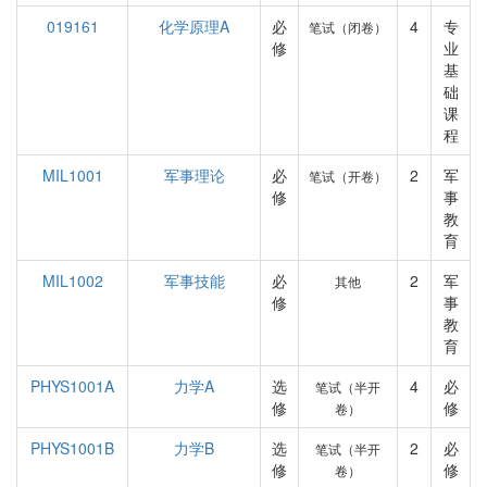
019161
化学原理A
必
4
专
笔试（闭卷）
修
业
基
础
课
程
MIL1001
军事理论
必
2
军
笔试（开卷）
修
事
教
育
MIL1002
军事技能
必
2
军
其他
修
事
教
育
PHYS1001A
力学A
选
4
必
笔试（半开
修
修
卷）
PHYS1001B
力学B
选
2
必
笔试（半开
修
修
卷）