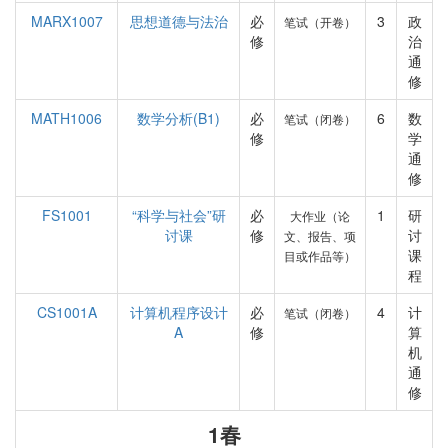
MARX1007
思想道德与法治
必
3
政
笔试（开卷）
修
治
通
修
MATH1006
数学分析(B1)
必
6
数
笔试（闭卷）
修
学
通
修
FS1001
“科学与社会”研
必
1
研
大作业（论
讨课
修
讨
文、报告、项
课
目或作品等）
程
CS1001A
计算机程序设计
必
4
计
笔试（闭卷）
A
修
算
机
通
修
1春