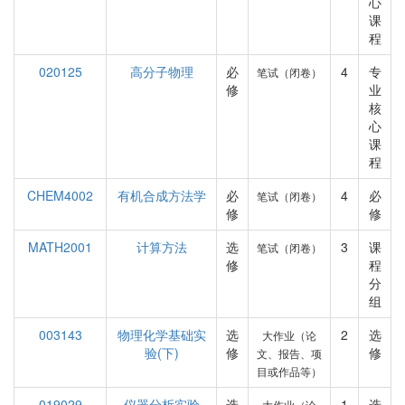
心
课
程
020125
高分子物理
必
4
专
笔试（闭卷）
修
业
核
心
课
程
CHEM4002
有机合成方法学
必
4
必
笔试（闭卷）
修
修
MATH2001
计算方法
选
3
课
笔试（闭卷）
修
程
分
组
003143
物理化学基础实
选
2
选
大作业（论
验(下)
修
修
文、报告、项
目或作品等）
019029
仪器分析实验
选
1
选
大作业（论