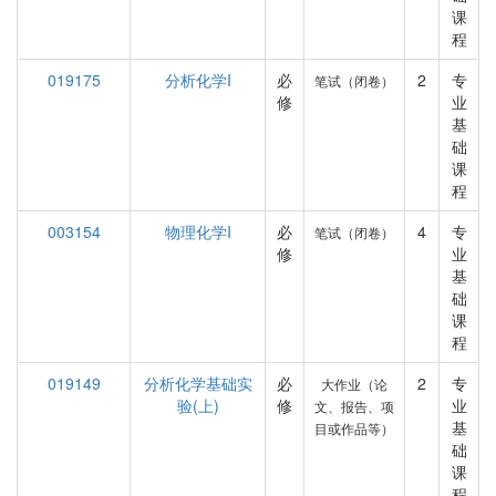
课
程
019175
分析化学I
必
2
专
笔试（闭卷）
修
业
基
础
课
程
003154
物理化学I
必
4
专
笔试（闭卷）
修
业
基
础
课
程
019149
分析化学基础实
必
2
专
大作业（论
验(上)
修
业
文、报告、项
基
目或作品等）
础
课
程