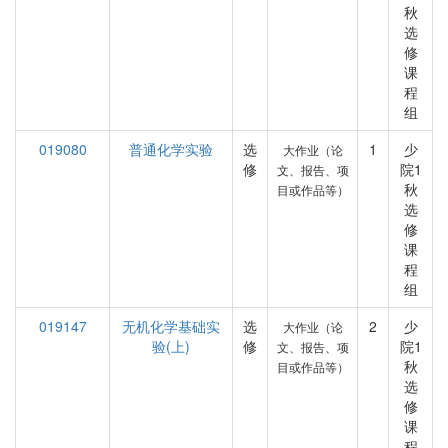
秋
选
修
课
程
组
019080
普通化学实验
选
1
少
大作业（论
修
院1
文、报告、项
秋
目或作品等）
选
修
课
程
组
019147
无机化学基础实
选
2
少
大作业（论
验(上)
修
院1
文、报告、项
秋
目或作品等）
选
修
课
程