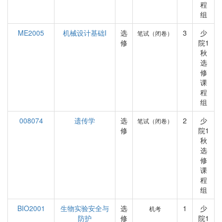
程
组
ME2005
机械设计基础I
选
3
少
笔试（闭卷）
修
院1
秋
选
修
课
程
组
008074
遗传学
选
2
少
笔试（闭卷）
修
院1
秋
选
修
课
程
组
BIO2001
生物实验安全与
选
1
少
机考
防护
修
院1