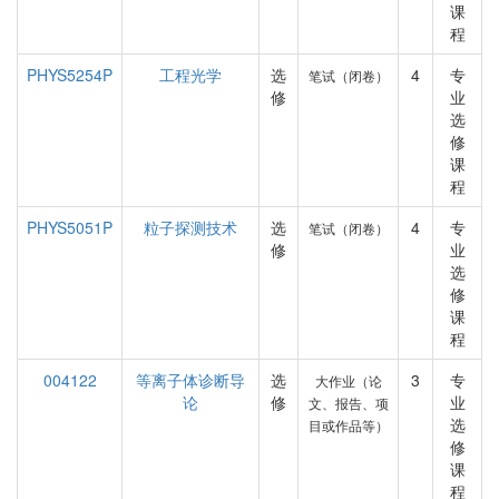
课
程
PHYS5254P
工程光学
选
4
专
笔试（闭卷）
修
业
选
修
课
程
PHYS5051P
粒子探测技术
选
4
专
笔试（闭卷）
修
业
选
修
课
程
004122
等离子体诊断导
选
3
专
大作业（论
论
修
业
文、报告、项
选
目或作品等）
修
课
程