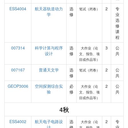
ESS4004
航天器轨道动力
选
2
专
笔试（闭卷）
学
修
业
选
修
课
程
007314
科学计算与程序
选
3
公
大作业（论
设计
修
共
文、报告、项
目或作品等）
007167
普通天文学
选
2
公
笔试（闭卷）
修
共
GEOP3006
空间探测综合实
必
2
公
大作业（论
验
修
共
文、报告、项
目或作品等）
4秋
ESS4002
航天电子电路设
选
2
专
大作业（论
计
修
业
文、报告、项