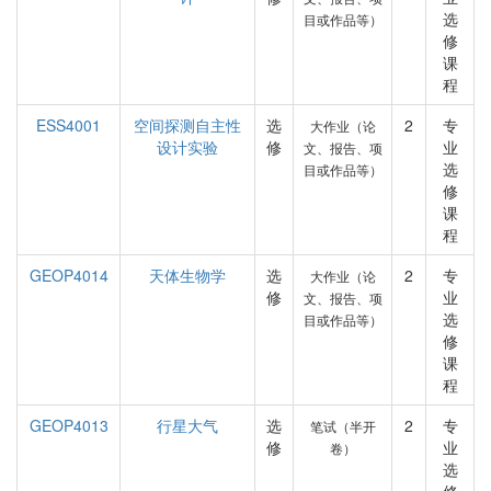
选
目或作品等）
修
课
程
ESS4001
空间探测自主性
选
2
专
大作业（论
设计实验
修
业
文、报告、项
选
目或作品等）
修
课
程
GEOP4014
天体生物学
选
2
专
大作业（论
修
业
文、报告、项
选
目或作品等）
修
课
程
GEOP4013
行星大气
选
2
专
笔试（半开
修
业
卷）
选