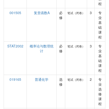
程
001505
复变函数A
必
3
专
笔试（闭卷）
修
业
基
础
课
程
STAT2002
概率论与数理统
必
3
专
笔试（闭卷）
计
修
业
基
础
课
程
019165
普通化学
选
2
专
笔试（闭卷）
修
业
选
修
课
程