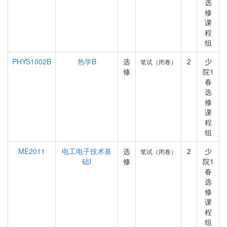
选
修
课
程
组
PHYS1002B
热学B
选
2
少
笔试（闭卷）
修
院1
春
选
修
课
程
组
ME2011
电工电子技术基
选
2
少
笔试（闭卷）
础I
修
院1
春
选
修
课
程
组