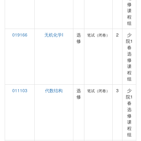
修
课
程
组
019166
无机化学I
选
2
少
笔试（闭卷）
修
院1
春
选
修
课
程
组
011103
代数结构
选
3
少
笔试（闭卷）
修
院1
春
选
修
课
程
组