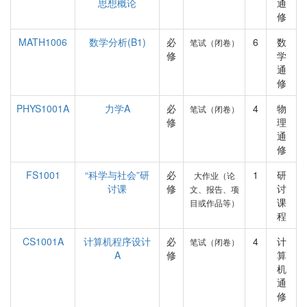
思想概论
通
修
MATH1006
数学分析(B1)
必
6
数
笔试（闭卷）
修
学
通
修
PHYS1001A
力学A
必
4
物
笔试（闭卷）
修
理
通
修
FS1001
“科学与社会”研
必
1
研
大作业（论
讨课
修
讨
文、报告、项
课
目或作品等）
程
CS1001A
计算机程序设计
必
4
计
笔试（闭卷）
A
修
算
机
通
修