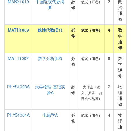
MARX1010
中国近现代史纲
必
2
政
笔试（开卷）
要
修
治
通
修
MATH1009
线性代数(B1)
必
4
数
笔试（闭卷）
修
学
通
修
MATH1007
数学分析(B2)
必
6
数
笔试（闭卷）
修
学
通
修
PHYS1008A
大学物理-基础实
必
2
物
大作业（论
验A
修
理
文、报告、项
通
目或作品等）
修
PHYS1004A
电磁学A
必
4
物
笔试（闭卷）
修
理
通