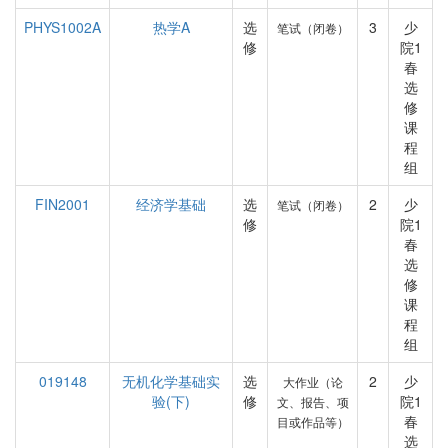
PHYS1002A
热学A
选
3
少
笔试（闭卷）
修
院1
春
选
修
课
程
组
FIN2001
经济学基础
选
2
少
笔试（闭卷）
修
院1
春
选
修
课
程
组
019148
无机化学基础实
选
2
少
大作业（论
验(下)
修
院1
文、报告、项
春
目或作品等）
选