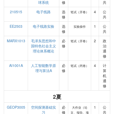
球系统
修
共
210515
电子线路
选
4
公
笔试（开卷）
修
共
EE2503
电子线路实验
选
1
公
实验操作
修
共
MARX1013
毛泽东思想和中
必
2
政
笔试（开卷）
国特色社会主义
修
治
理论体系概论
通
修
AI1001A
人工智能数学原
必
4
计
笔试（闭卷）
理与算法A
修
算
机
通
修
2夏
GEOP3005
空间探测基础实
必
1
公
大作业（论
习
修
共
文、报告、项