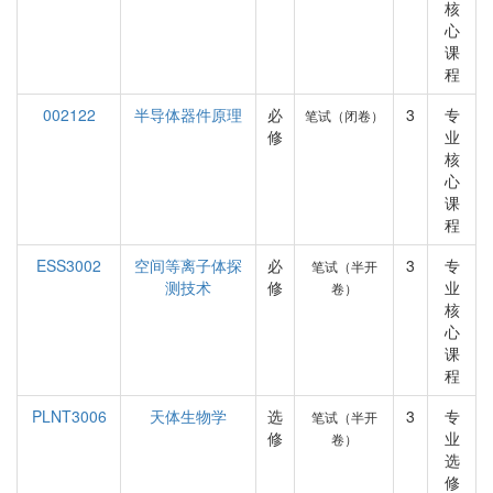
核
心
课
程
002122
半导体器件原理
必
3
专
笔试（闭卷）
修
业
核
心
课
程
ESS3002
空间等离子体探
必
3
专
笔试（半开
测技术
修
业
卷）
核
心
课
程
PLNT3006
天体生物学
选
3
专
笔试（半开
修
业
卷）
选
修