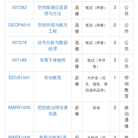
007282
空间探测仪器原
选
3
公
笔试（闭卷）
理与方法
修
共
GEOP4010
空间环境与航天
选
2
公
笔试（闭卷）
工程
修
共
007278
信号分析与数据
选
3
公
笔试（闭卷）
处理
修
共
007185
等离子体物理
必
3
公
笔试（半开
修
共
卷）
EDUS1001
劳动教育
必
1
劳
大作业（论
修
动
文、报告、项
教
目或作品等）
育
MARX1005
思想政治理论课
必
2
政
其他
实践
修
治
通
修
MARX1006
形势与政策(讲
必
2
政
大作业（论