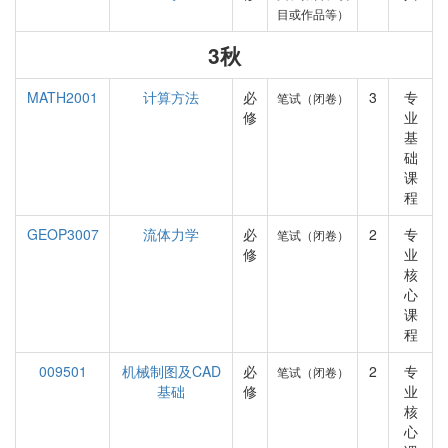
目或作品等）
3秋
MATH2001
计算方法
必
3
专
笔试（闭卷）
修
业
基
础
课
程
GEOP3007
流体力学
必
2
专
笔试（闭卷）
修
业
核
心
课
程
009501
机械制图及CAD
必
2
专
笔试（闭卷）
基础
修
业
核
心