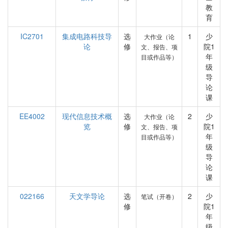
教
育
IC2701
集成电路科技导
选
1
少
大作业（论
论
修
院1
文、报告、项
年
目或作品等）
级
导
论
课
EE4002
现代信息技术概
选
2
少
大作业（论
览
修
院1
文、报告、项
年
目或作品等）
级
导
论
课
022166
天文学导论
选
2
少
笔试（开卷）
修
院1
年
级