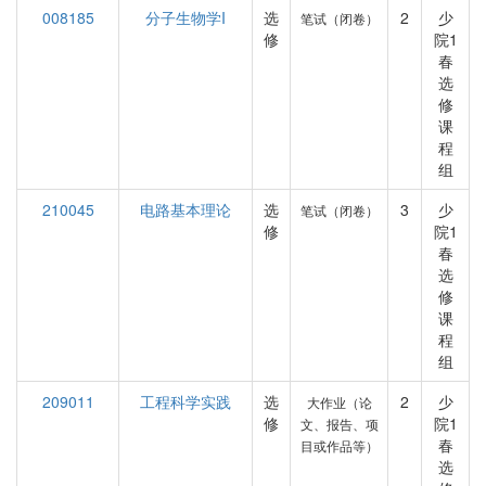
008185
分子生物学I
选
2
少
笔试（闭卷）
修
院1
春
选
修
课
程
组
210045
电路基本理论
选
3
少
笔试（闭卷）
修
院1
春
选
修
课
程
组
209011
工程科学实践
选
2
少
大作业（论
修
院1
文、报告、项
春
目或作品等）
选