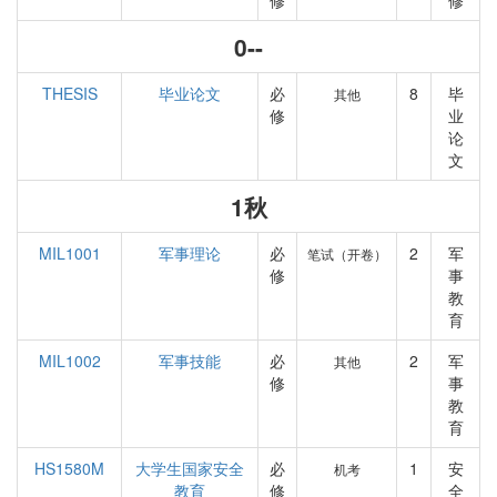
修
修
0--
THESIS
毕业论文
必
8
毕
其他
修
业
论
文
1秋
MIL1001
军事理论
必
2
军
笔试（开卷）
修
事
教
育
MIL1002
军事技能
必
2
军
其他
修
事
教
育
HS1580M
大学生国家安全
必
1
安
机考
教育
修
全