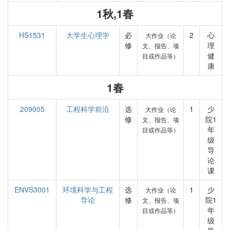
1秋,1春
HS1531
大学生心理学
必
2
心
大作业（论
修
理
文、报告、项
健
目或作品等）
康
1春
209005
工程科学前沿
选
1
少
大作业（论
修
院1
文、报告、项
年
目或作品等）
级
导
论
课
ENVS3001
环境科学与工程
选
1
少
大作业（论
导论
修
院1
文、报告、项
年
目或作品等）
级