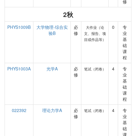
修
2秋
PHYS1009B
大学物理-综合实
必
0
专
大作业（论
验B
修
业
文、报告、项
基
目或作品等）
础
课
程
PHYS1003A
光学A
必
4
专
笔试（闭卷）
修
业
基
础
课
程
022392
理论力学A
必
4
专
笔试（闭卷）
修
业
基
础
课