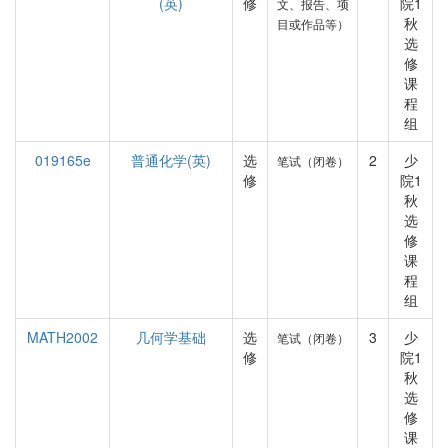
(英)
修
院1
文、报告、项
秋
目或作品等）
选
修
课
程
组
019165e
普通化学(英)
选
2
少
笔试（闭卷）
修
院1
秋
选
修
课
程
组
MATH2002
几何学基础
选
3
少
笔试（闭卷）
修
院1
秋
选
修
课