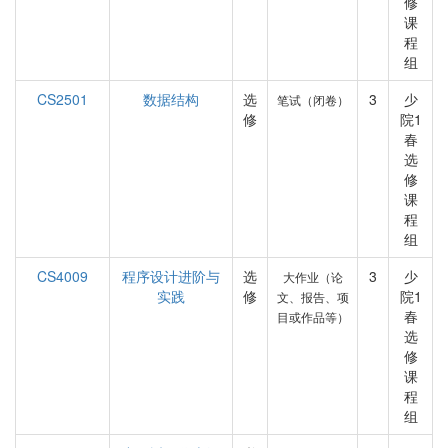
修
课
程
组
CS2501
数据结构
选
3
少
笔试（闭卷）
修
院1
春
选
修
课
程
组
CS4009
程序设计进阶与
选
3
少
大作业（论
实践
修
院1
文、报告、项
春
目或作品等）
选
修
课
程
组