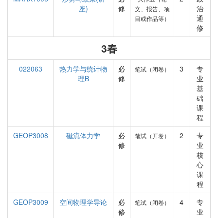
座)
修
治
文、报告、项
通
目或作品等）
修
3春
022063
热力学与统计物
必
3
专
笔试（闭卷）
理B
修
业
基
础
课
程
GEOP3008
磁流体力学
必
2
专
笔试（开卷）
修
业
核
心
课
程
GEOP3009
空间物理学导论
必
4
专
笔试（闭卷）
修
业