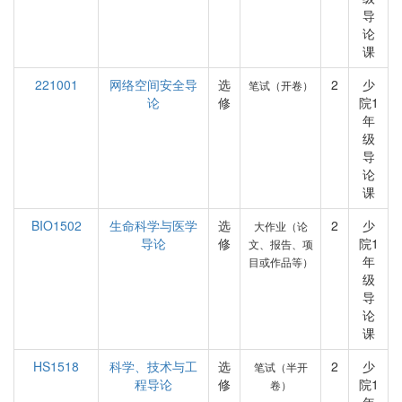
导
论
课
221001
网络空间安全导
选
2
少
笔试（开卷）
论
修
院1
年
级
导
论
课
BIO1502
生命科学与医学
选
2
少
大作业（论
导论
修
院1
文、报告、项
年
目或作品等）
级
导
论
课
HS1518
科学、技术与工
选
2
少
笔试（半开
程导论
修
院1
卷）