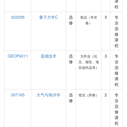
课
程
022095
量子力学C
选
3
专
笔试（半开
修
业
卷）
选
修
课
程
GEOP4011
遥感技术
选
3
专
大作业（论
修
业
文、报告、项
选
目或作品等）
修
课
程
007165
大气与海洋学
选
2
专
笔试（闭卷）
修
业
选
修
课
程