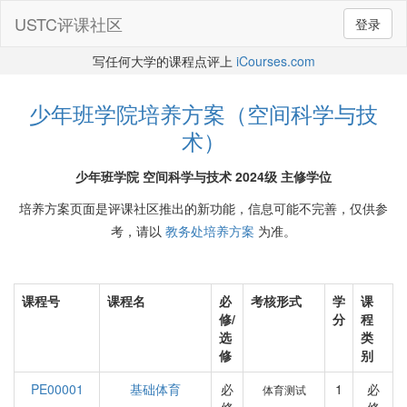
USTC评课社区
登录
写任何大学的课程点评上
iCourses.com
少年班学院培养方案（空间科学与技
术）
少年班学院 空间科学与技术 2024级 主修学位
培养方案页面是评课社区推出的新功能，信息可能不完善，仅供参
考，请以
教务处培养方案
为准。
课程号
课程名
必
考核形式
学
课
修/
分
程
选
类
修
别
PE00001
基础体育
必
1
必
体育测试