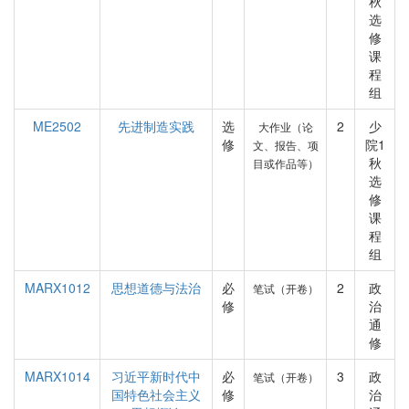
秋
选
修
课
程
组
ME2502
先进制造实践
选
2
少
大作业（论
修
院1
文、报告、项
秋
目或作品等）
选
修
课
程
组
MARX1012
思想道德与法治
必
2
政
笔试（开卷）
修
治
通
修
MARX1014
习近平新时代中
必
3
政
笔试（开卷）
国特色社会主义
修
治