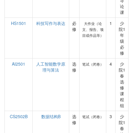
导
论
课
HS1501
科技写作与表达
必
1
少
大作业（论
修
院1
文、报告、项
年
目或作品等）
级
必
修
AI2501
人工智能数学原
选
4
少
笔试（闭卷）
理与算法
修
院1
春
选
修
课
程
组
CS2502B
数据结构B
选
3
少
笔试（闭卷）
修
院1
春