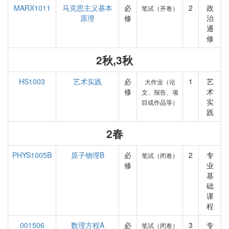
MARX1011
马克思主义基本
必
2
政
笔试（开卷）
原理
修
治
通
修
2秋,3秋
HS1003
艺术实践
必
1
艺
大作业（论
修
术
文、报告、项
实
目或作品等）
践
2春
PHYS1005B
原子物理B
必
2
专
笔试（闭卷）
修
业
基
础
课
程
001506
数理方程A
必
3
专
笔试（闭卷）