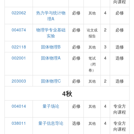
向课程
022062
热力学与统计物
必修
4
必修
其他
理A
004074
物理学专业基础
必修
2
必修
论文或
实验
报告
022118
固体物理B
必修
3
选修
其他
002001
固体物理A
必修
4
选修
笔试
（闭
卷）
203003
固体物理C
必修
2
选修
其他
4秋
004014
量子场论
必修
4
专业方
其他
向课程
038011
量子信息导论
选修
4
专业方
其他
向课程