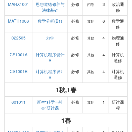
MARX1001
思想道德修养与
必修
3
政治通
闭卷
法律基础
修
MATH1006
数学分析(B1)
必修
6
数学通
其他
修
022505
力学
必修
4
物理通
其他
修
CS1001A
计算机程序设计
必修
4
计算机
其他
A
通修
CS1001B
计算机程序设计
必修
4
计算机
其他
B
通修
1秋,1春
601011
新生“科学与社
必修
1
研讨课
其他
会”研讨课
程
1春