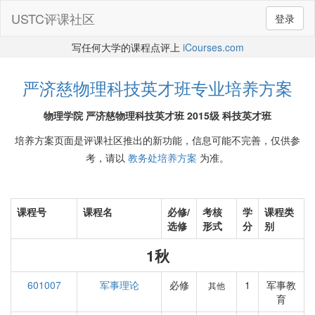
USTC评课社区
登录
写任何大学的课程点评上
iCourses.com
严济慈物理科技英才班专业培养方案
物理学院 严济慈物理科技英才班 2015级 科技英才班
培养方案页面是评课社区推出的新功能，信息可能不完善，仅供参
考，请以
教务处培养方案
为准。
课程号
课程名
必修/
考核
学
课程类
选修
形式
分
别
1秋
601007
军事理论
必修
1
军事教
其他
育