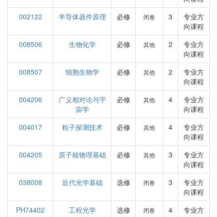
002122
半导体器件原理
必修
3
专业方
闭卷
向课程
008506
生物化学
必修
2
专业方
其他
向课程
008507
细胞生物学
必修
2
专业方
其他
向课程
004206
广义相对论与宇
必修
4
专业方
其他
宙学
向课程
004017
粒子探测技术
必修
4
专业方
其他
向课程
004205
原子核物理基础
必修
3
专业方
其他
向课程
038008
近代光学基础
选修
3
专业方
闭卷
向课程
PH74402
工程光学
选修
4
专业方
闭卷