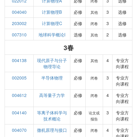
022012
计算物理A
必修
3
选修
闭卷
004040
计算物理B
必修
3
选修
其他
203002
计算物理C
必修
3
选修
闭卷
007310
地球科学概论I
选修
2
选修
其他
3春
004138
现代原子与分子
必修
4
专业方
其他
物理导论
向课程
002005
半导体物理
必修
3
专业方
闭卷
向课程
004612
高等量子力学
必修
4
专业方
闭卷
向课程
004140
等离子体科学与
必修
3
专业方
论文或
技术概论
向课程
报告
004070
微机原理与接口
必修
4
专业方
闭卷
向课程