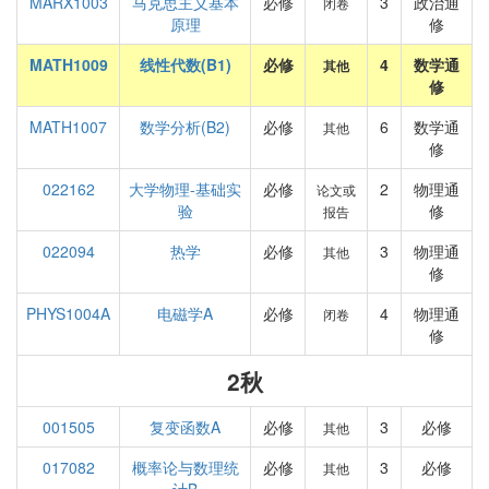
MARX1003
马克思主义基本
必修
3
政治通
闭卷
原理
修
MATH1009
线性代数(B1)
必修
4
数学通
其他
修
MATH1007
数学分析(B2)
必修
6
数学通
其他
修
022162
大学物理-基础实
必修
2
物理通
论文或
验
修
报告
022094
热学
必修
3
物理通
其他
修
PHYS1004A
电磁学A
必修
4
物理通
闭卷
修
2秋
001505
复变函数A
必修
3
必修
其他
017082
概率论与数理统
必修
3
必修
其他