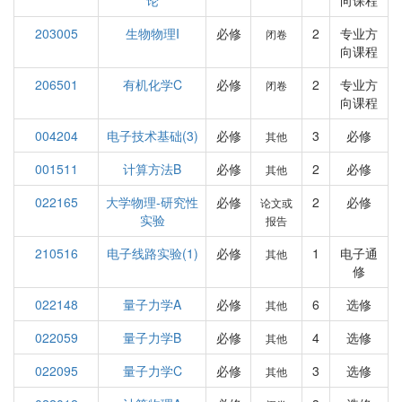
论
向课程
203005
生物物理I
必修
2
专业方
闭卷
向课程
206501
有机化学C
必修
2
专业方
闭卷
向课程
004204
电子技术基础(3)
必修
3
必修
其他
001511
计算方法B
必修
2
必修
其他
022165
大学物理-研究性
必修
2
必修
论文或
实验
报告
210516
电子线路实验(1)
必修
1
电子通
其他
修
022148
量子力学A
必修
6
选修
其他
022059
量子力学B
必修
4
选修
其他
022095
量子力学C
必修
3
选修
其他