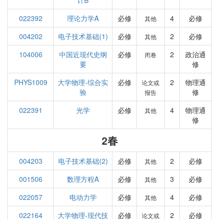
计B
022392
理论力学A
必修
4
必修
其他
004202
电子技术基础(1)
必修
2
必修
其他
104006
中国近现代史纲
必修
2
政治通
闭卷
要
修
PHYS1009
大学物理-综合实
必修
2
物理通
论文或
验
修
报告
022391
光学
必修
4
物理通
其他
修
2春
004203
电子技术基础(2)
必修
2
必修
其他
001506
数理方程A
必修
3
必修
其他
022057
电动力学
必修
4
必修
其他
022164
大学物理-现代技
必修
2
必修
论文或