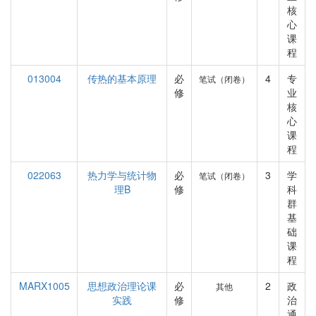
核
心
课
程
013004
传热的基本原理
必
4
专
笔试（闭卷）
修
业
核
心
课
程
022063
热力学与统计物
必
3
学
笔试（闭卷）
理B
修
科
群
基
础
课
程
MARX1005
思想政治理论课
必
2
政
其他
实践
修
治
通