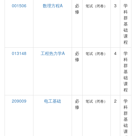
001506
数理方程A
必
3
学
笔试（闭卷）
修
科
群
基
础
课
程
013148
工程热力学A
必
4
学
笔试（闭卷）
修
科
群
基
础
课
程
209009
电工基础
必
2
学
笔试（闭卷）
修
科
群
基
础
课