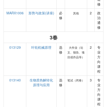
修
MARX1006
形势与政策(讲座)
必
2
政
其他
修
治
通
修
3春
013129
叶轮机械原理
选
2
专
大作业（论
修
业
文、报告、项
方
目或作品等）
向
课
程
013140
生物质热解转化
选
3
专
笔试（闭卷）
原理与应用
修
业
方
向
课
程