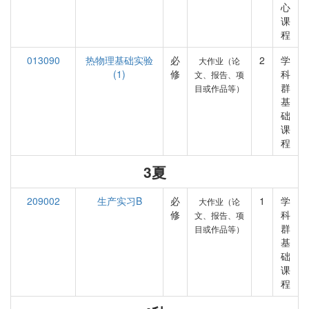
心
课
程
013090
热物理基础实验
必
2
学
大作业（论
(1)
修
科
文、报告、项
群
目或作品等）
基
础
课
程
3夏
209002
生产实习B
必
1
学
大作业（论
修
科
文、报告、项
群
目或作品等）
基
础
课
程