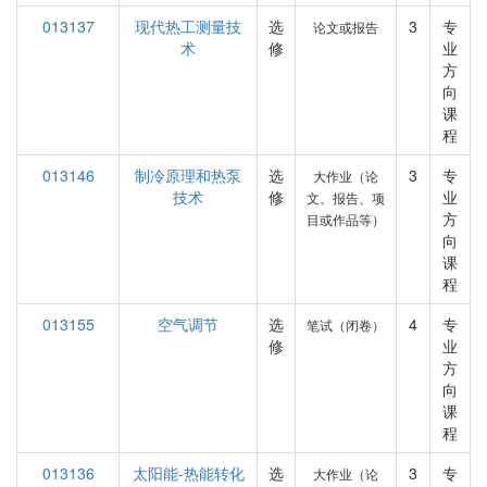
013137
现代热工测量技
选
3
专
论文或报告
术
修
业
方
向
课
程
013146
制冷原理和热泵
选
3
专
大作业（论
技术
修
业
文、报告、项
方
目或作品等）
向
课
程
013155
空气调节
选
4
专
笔试（闭卷）
修
业
方
向
课
程
013136
太阳能-热能转化
选
3
专
大作业（论