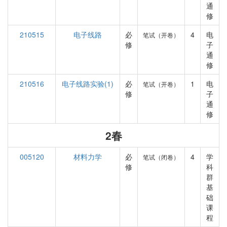
通
修
210515
电子线路
必
4
电
笔试（开卷）
修
子
通
修
210516
电子线路实验(1)
必
1
电
笔试（开卷）
修
子
通
修
2春
005120
材料力学
必
4
学
笔试（闭卷）
修
科
群
基
础
课
程