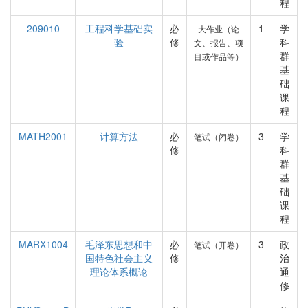
程
209010
工程科学基础实
必
1
学
大作业（论
验
修
科
文、报告、项
群
目或作品等）
基
础
课
程
MATH2001
计算方法
必
3
学
笔试（闭卷）
修
科
群
基
础
课
程
MARX1004
毛泽东思想和中
必
3
政
笔试（开卷）
国特色社会主义
修
治
理论体系概论
通
修