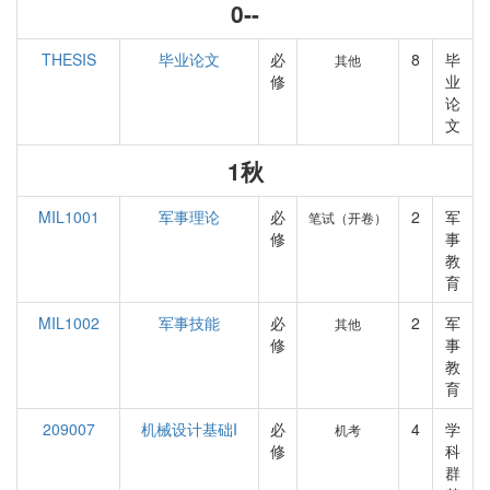
0--
THESIS
毕业论文
必
8
毕
其他
修
业
论
文
1秋
MIL1001
军事理论
必
2
军
笔试（开卷）
修
事
教
育
MIL1002
军事技能
必
2
军
其他
修
事
教
育
209007
机械设计基础I
必
4
学
机考
修
科
群