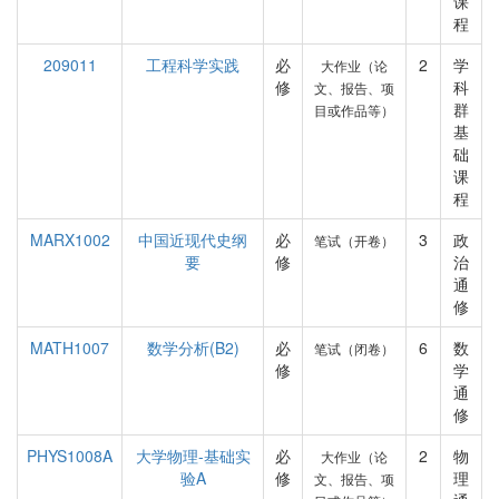
课
程
209011
工程科学实践
必
2
学
大作业（论
修
科
文、报告、项
群
目或作品等）
基
础
课
程
MARX1002
中国近现代史纲
必
3
政
笔试（开卷）
要
修
治
通
修
MATH1007
数学分析(B2)
必
6
数
笔试（闭卷）
修
学
通
修
PHYS1008A
大学物理-基础实
必
2
物
大作业（论
验A
修
理
文、报告、项