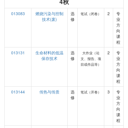
4秋
013083
燃烧污染与控制
选
2
专
笔试（闭卷）
技术(废)
修
业
方
向
课
程
013131
生命材料的低温
选
2
专
大作业（论
保存技术
修
业
文、报告、项
方
目或作品等）
向
课
程
013144
传热与传质
选
3
专
笔试（开卷）
修
业
方
向
课
程