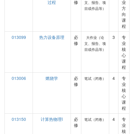
过程
修
业
文、报告、项
方
目或作品等）
向
课
程
013099
热力设备原理
必
3
专
大作业（论
修
业
文、报告、项
核
目或作品等）
心
课
程
013006
燃烧学
必
4
专
笔试（闭卷）
修
业
核
心
课
程
013150
计算热物理I
必
4
专
笔试（闭卷）
修
业
核