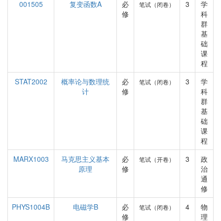
001505
复变函数A
必
3
学
笔试（闭卷）
修
科
群
基
础
课
程
STAT2002
概率论与数理统
必
3
学
笔试（闭卷）
计
修
科
群
基
础
课
程
MARX1003
马克思主义基本
必
3
政
笔试（开卷）
原理
修
治
通
修
PHYS1004B
电磁学B
必
4
物
笔试（闭卷）
修
理