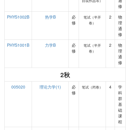
通
目或作品等）
修
PHYS1002B
热学B
必
2
物
笔试（半开
修
理
卷）
通
修
PHYS1001B
力学B
必
2
物
笔试（半开
修
理
卷）
通
修
2秋
005020
理论力学(1)
必
4
学
笔试（闭卷）
修
科
群
基
础
课
程