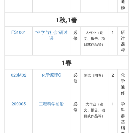
通
修
1秋,1春
FS1001
“科学与社会”研讨
必
1
研
大作业（论
课
修
讨
文、报告、项
课
目或作品等）
程
1春
020M02
化学原理C
必
2
化
笔试（闭卷）
修
学
通
修
209005
工程科学前沿
必
1
学
大作业（论
修
科
文、报告、项
群
目或作品等）
基
础