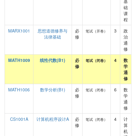
基
础
课
程
MARX1001
思想道德修养与
必
3
政
笔试（开卷）
法律基础
修
治
通
修
MATH1009
线性代数(B1)
必
4
数
笔试（闭卷）
修
学
通
修
MATH1006
数学分析(B1)
必
6
数
笔试（闭卷）
修
学
通
修
CS1001A
计算机程序设计A
必
4
计
笔试（闭卷）
修
算
机