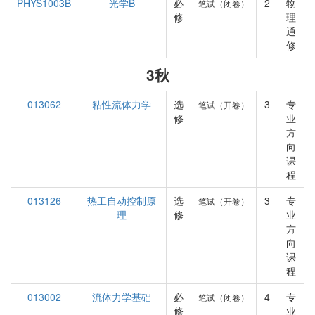
PHYS1003B
光学B
必
2
物
笔试（闭卷）
修
理
通
修
3秋
013062
粘性流体力学
选
3
专
笔试（开卷）
修
业
方
向
课
程
013126
热工自动控制原
选
3
专
笔试（开卷）
理
修
业
方
向
课
程
013002
流体力学基础
必
4
专
笔试（闭卷）
修
业